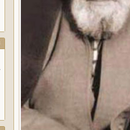
ت
و
آ