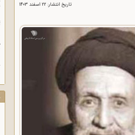
چ
تاریخ انتشار: 22 اسفند 1403
غ
ت
آ
م
ش
ح
ر