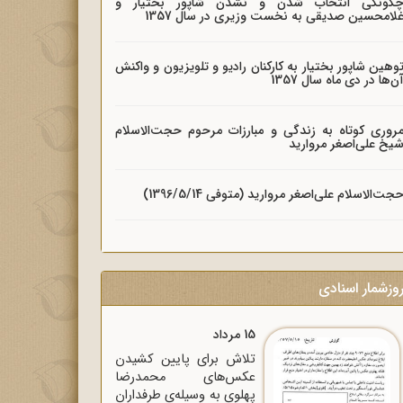
گونگی انتخاب شدن و نشدن شاپور بختیار و
لامحسین صدیقی به نخست وزیری در سال 1357
وهین شاپور بختیار به کارکنان رادیو و تلویزیون و واکنش
ن‌ها در دی ماه سال 1357
روری کوتاه به زندگی و مبارزات مرحوم حجت‌الاسلام
یخ علی‌اصغر مروارید
جت‌الاسلام علی‌اصغر مروارید (متوفی 1396/5/14)
وزشمار اسنادی
15 مرداد
تلاش برای پایین کشیدن
عکس‌های محمدرضا
پهلوی به وسیله‌ی طرفداران