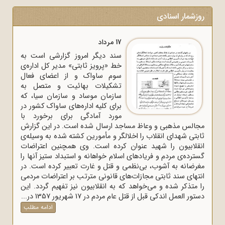
روزشمار اسنادی
17 مرداد
سند دیگر امروز گزارشی است به
خط «پرویز ثابتی» مدیر کل اداره‌ی
سوم ساواک و از اعضای فعال
تشکیلات بهائیت و متصل به
سازمان موساد و سازمان سیا، که
برای کلیه اداره‌های ساواک‌ کشور در
مورد آمادگی برای برخورد با
مجالس مذهبی و وعاظ مساجد ارسال شده است. در این گزارش
ثابتی شهدای انقلاب را اخلالگر و مأمورین کشته شده به وسیله‌ی
انقلابیون را شهید عنوان کرده است. وی همچنین اعتراضات
گسترده‌ی مردم و فریادهای اسلام خواهانه و استبداد ستیز آنها را
مغرضانه به آشوب، بی‌نظمی و قتل و غارت تعبیر کرده است. در
انتهای سند ثابتی مجازات‌های قانونی مترتب بر اعتراضات مردمی
را متذکر شده و می‌خواهد که به انقلابیون نیز تفهیم گردد. این
دستور العمل اندکی قبل از قتل عام مردم در 17 شهریور 1357 در...
ادامه مطلب