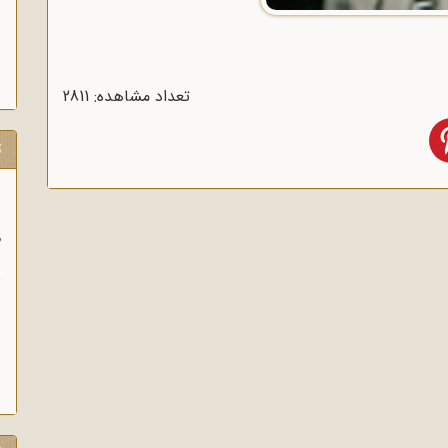
تعداد مشاهده: 2811
ت
م
ن
ا