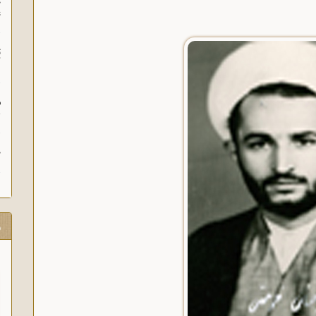
چ
غ
ت
آ
م
ش
ح
ر