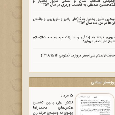
گونگی انتخاب شدن و نشدن شاپور بختیار و
لامحسین صدیقی به نخست وزیری در سال 1357
وهین شاپور بختیار به کارکنان رادیو و تلویزیون و واکنش
ن‌ها در دی ماه سال 1357
روری کوتاه به زندگی و مبارزات مرحوم حجت‌الاسلام
یخ علی‌اصغر مروارید
جت‌الاسلام علی‌اصغر مروارید (متوفی 1396/5/14)
وزشمار اسنادی
15 مرداد
تلاش برای پایین کشیدن
عکس‌های محمدرضا
پهلوی به وسیله‌ی طرفداران