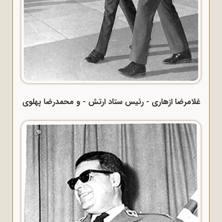
غلامرضا ازهاری - رئیس ستاد ارتش - و محمدرضا پهلوی