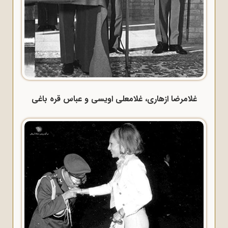
غلامرضا ازهاری، غلامعلی اویسی و عباس قره باغی