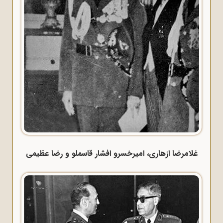
غلامرضا ازهاری، امیرخسرو افشار قاسملو و رضا عظیمی