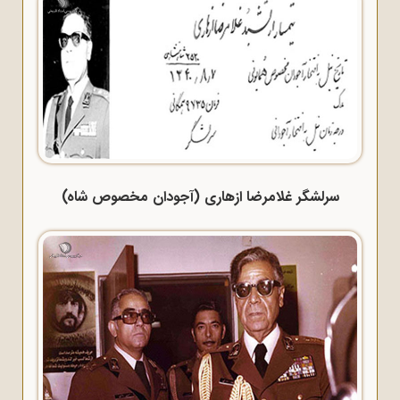
سرلشگر غلامرضا ازهاری (آجودان مخصوص شاه)