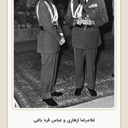
غلامرضا ازهاری و عباس قره باغی