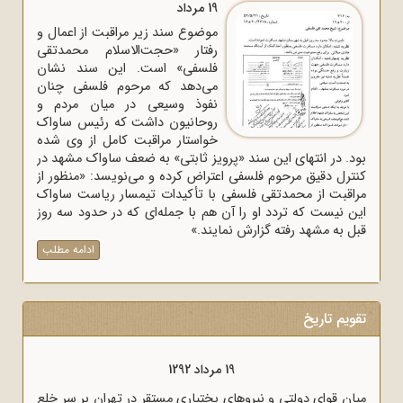
19 مرداد
موضوع سند زیر مراقبت از اعمال و
رفتار «حجت‌الاسلام محمدتقی
فلسفی» است. این سند نشان
می‌دهد که مرحوم فلسفی چنان
نفوذ وسیعی در میان مردم و
روحانیون داشت که رئیس ساواک
خواستار مراقبت کامل از وی شده
بود. در انتهای این سند «پرویز ثابتی» به ضعف ساواک مشهد در
کنترل دقیق مرحوم فلسفی اعتراض کرده و می‌نویسد: «منظور از
مراقبت از محمدتقی فلسفی با تأکیدات تیمسار ریاست ساواک
این نیست که تردد او را آن هم با جمله‌ای که در حدود سه روز
قبل به مشهد رفته گزارش نمایند.»
ادامه مطلب
تقویم تاریخ
19 مرداد 1292
میان قوای دولتی و نیروهای بختیاری مستقر در تهران بر سر خلع