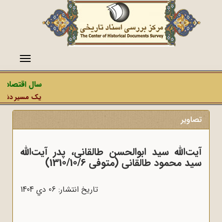
منو
سال اقتصاد م
یک مسیر دشمن، ع
تصاویر
آیت‌الله سید ابوالحسن طالقانی، پدر آیت‌الله
سید محمود طالقانی (متوفی 1310/10/6)
تاریخ انتشار: 06 دي 1404