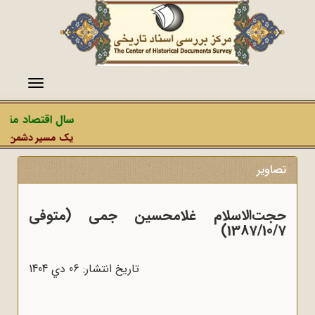
منو
سال اقتصاد مقاومتی
یک مسیر دشمن، عملیات ر
تصاویر
حجت‌الاسلام غلامحسین جمی (متوفی
1387/10/7)
تاریخ انتشار: 06 دي 1404