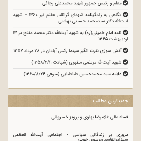
معلم و رئیس جمهور شهید محمدعلی رجائی
نگاهی به زندگینامه شهدای گرانقدر هفتم تیر 1360 – شهید
آیت‌الله دکتر سیدمحمد حسینی بهشتی
نامه امام خمینی(ره) به شهید آیت‌الله دکتر محمد مفتح در 13
اردیبهشت 1345
آتش سوزی نفرت انگیز سینما رکس آبادان در 28 مرداد 1357
شهید آیت‌الله مرتضی مطهری (شهادت 1358/2/11)
علامه سید محمدحسین طباطبایی (متوفی 1360/8/24)
جدیدترین مطالب
فساد مالی غلامرضا پهلوی و پرویز خسروانی
مروری بر زندگانی سیاسی - اجتماعی آیت‌الله العظمی
سیدابوالقاسم موسوی خویی