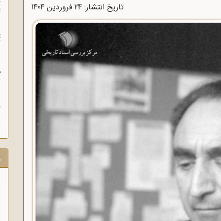
چ
تاریخ انتشار: 24 فروردين 1404
غ
ت
آ
م
ش
ح
ر