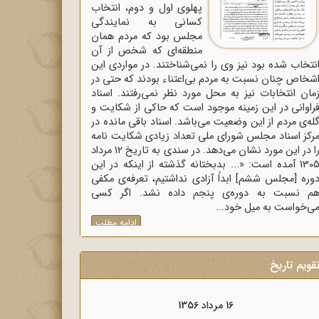
پهلوی اول و دوم، انتخاب
کسانی به نمایندگی
مجلس بود که مردم همان
منطقه‌ای که شخص از آن
نتخاب شده بود نیز وی را نمی‌شناختند. در مواردی این
شخاص چنان نسبت به مردم بی‌اعتناء بودند که حتی در
مان انتخابات نیز به محل مورد نظر نمی‌رفتند. اسناد
راوانی در این زمینه موجود است که حاکی از شکایت و
له‌ی مردم از این وضعیت می‌باشد. اسناد باقی مانده در
رکز اسناد مجلس شورای ملی تعداد زیادی شکایت نامه
را در این مورد نشان می‌دهد. در سندی به تاریخ 12 مرداد
1305 آمده است: «... بدبختانه گذشته از اینکه در این
وره [مجلس ششم] ابداً آزادی نداشتیم، تعرفه‌ی مکفی
م نسبت به دوره‌ی پنجم داده نشد. اگر کسی
ی‌خواست به میل خود...
ادامه مطلب
قویم تاریخ
16 مرداد 1357