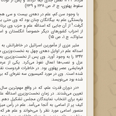
مرداد 1332 نقش جدی ایفا کردند و پس از
سقوط پهلوی، ج 2، ص 238 و 239)
با وجود سن کم، علم در دهه‌ی بیست و سی هجری
وابستگی علم به بیگانگان چنان بود که وی حتی برا
1
گرفت.
از آن جایی که اسدالله علم و حزب وی برنا
از احزاب کشورهای دیگر خصوصاً انگلستان و اس
ساواک، ج 1، ص 15)
مئیر عزری از مأمورین اسرائیل در خاطراتش به
اسداله علم در اوایل دهه‌ی چهل به نخست‌وزیری م
1342 را به ‌وجود آورد. وی پس از نخست‌وزیر
عزل و نصب‌ها اعمال نفوذ می‌کرد. یکی از عرص
فرمایشی عصر پهلوی بود. در خاطرات فردوست نقش
شده است. وی در مورد کمیسیون سه‌ نفره‌ای که ب
شده بود می‌نویسد:
«در دوران قدرت علم، که در واقع مهم‌ترین سا
نفره برای انتخاب نمایندگان مجلس تشکیل دهم. 
کیف پر از اسامی به آنجا می‌آمد. علم در رأس
منصور اسامی مورد نظر را می‌خواند و علم هر که 