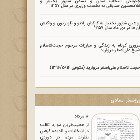
گونگی انتخاب شدن و نشدن شاپور بختیار و
لامحسین صدیقی به نخست وزیری در سال 1357
وهین شاپور بختیار به کارکنان رادیو و تلویزیون و واکنش
ن‌ها در دی ماه سال 1357
روری کوتاه به زندگی و مبارزات مرحوم حجت‌الاسلام
یخ علی‌اصغر مروارید
جت‌الاسلام علی‌اصغر مروارید (متوفی 1396/5/14)
وزشمار اسنادی
16 مرداد
از عجیب‌ترین موارد تقلب
در انتخابات و نادیده گرفتن
نظرات مردم در دوره‌ی