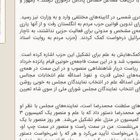
 کودتا با دریافت مشاغل حساس پاداش درخوری گرفتند.» (ظهور و
 شمسی در کابینه‌های مختلفی وارد و به وزارت نیز رسید.
ی تدوین قوانین حزب مردم به انگلستان رفت و از آنها یاری
مه‌ی مشخص و مدونی برای فعالیت حزبی نداشتند، به ناچار
رائیل درخواست کمک کردند. (حزب مردم به روایت اسناد
 کمک‌هایش به علم برای تشکیل این حزب اشاره کرده است.
نصوب شد و در این سمت فاجعه‌ی خونین قیام پانزده خرداد
ی به ریاست دربار شاهنشاهی منصوب و در این سمت در همه‌ی
ه‌های تجلی قدرت و نفوذ اسدالله علم انتخابات مجالس
 اسدالله علم در انتخاب نمایندگان مجلس به خوبی روشن
رای انتخاب نمایندگان مجلس شورای ملی از سوی شاه تعیین
ل‌های سلطنت محمدرضا است، نماینده‌های مجلس با نظر او
تعیین می‌شدند. در زمان نخست‌وزیری اسدالله علم، محمدرضا دستور داد که با علم و منصور یک کمیسیون 3
کمیسیون در منزل علم تشکیل می‌شد. هر روز منصور با یک
 میز می‌نشست. من در سمت راست و منصور در سمت چپ او،
را می‌‌خواست تأیید می‌کرد و هر که را نمی‌خواست دستور