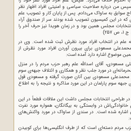
 احترام حذف می‌کرد. سپس، علم افراد مورد نظر خود را
سپس من درباره صلاحیت سیاسی و امنیتی افراد اظهار نظر
اج سوابق به ساواک می‌دادم. پس از پایان کار و تصویب علم
دی که در این کمیسیون تصویب شده بودند سر از صندوق آراء
 انتخابات مجلس همین بود و در زمان هویدا نیز حرف آخر را
25)
لله علم در انتخاب افراد مورد نظرش ثبت شده است. وی در
محمدعلی مسعودی برای بیرون آوردن افراد مورد نظرش از
مین موضوع اشاره دارد آمده است:
روز مذکور [6 /3/ 1337] محمدعلی مسعودی، آقای اسدالله علم رهبر حزب مردم را در منزل
مانه‌ای در مورد جلب نظر و همکاری و ائتلاف جبهه‌ی سوم
ی محمدعلی مسعودی بین آنان صورت گرفته و مسعودی قول
 جبهه سوم پارلمان در این مورد مذاکره و نتیجه را به اطلاع
 طراحی انتخابات مجلس داشت این ملاقات قطعاً در این
انوادگی‌اش در وابستگی به بیگانگان، همواره مورد نفرت
آن اشاره شده است. در سندی از ساواک در مورد واکنش‌های
:
حزب مردم دسته‌ای است که از طرف انگلیسی‌ها برای کوبیدن