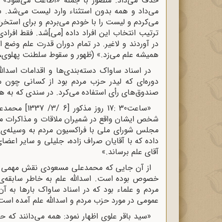
حذف می‌داد. منصور با جمله «اطاعت می‌شود» با
می‌داد و همه بدون استثناء وارد لیست می‌شد. 
می‌کردم و لیست را با خودم می‌بردم و برای استخر
ترتیب انتخاب این افراد داده [می‌]شد. فقط افرا
در آوردند و لاغیر. در تمام دوران قدرت علم وضع
همیشه علم می‌زد.» (ظهور و سقوط سلطنت پهلوی، ج 1، ص 7
در اسناد ساواک دسته‌بندی‌ها و اقدامات اسدا
دوره‌ا‌ی که لیدر حزب مردم بود از کسانی چون 
صندوق‌های رأی استفاده می‌کرد. در سندی که به ه
«ساعت30 :17 
شخص ایشان واقع در شمیران ملاقات و مذاکرات محر
مجلس شورای ملی با فراکسیون مردم به وسیله‌
داده که با آقایان صراف زاده، جلیلی و سایر اعضای
آقای علم برساند.»
از آن جایی که محمدعلی مسعودی نقش مهمی در
خصوص بوده است. اسدالله علم به خاطر سابقه‌ی خ
مردم و علماء بود که در اسناد ساواک بارها به 
عمومی در مورد حزب مردم و اسدالله علم آمده است
«سید باقر علوی اظهار نمود: همه می‌دانند که 