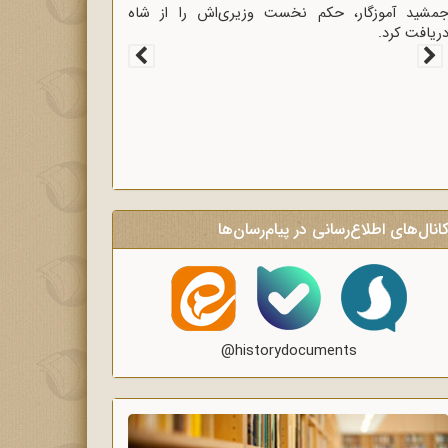
غاز سخنرانی‌های انتقادی و روشنگر وعاظ در لبیک به
یام امام به وعاظ و روحانیون برای روشنگری و
گاه‌سازی در منبرهای ماه رمضان.
انال‌های اطلاع‌رسانی در پیام‌رسان‌ها
@historydocuments