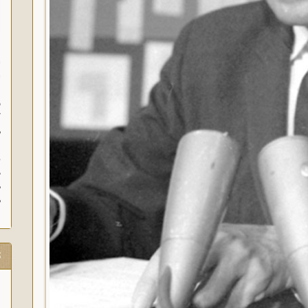
ا
ا
ز
ف
گ
م
د
ه
م
ت