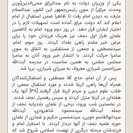
یکی از وزیران دولت به نام عبدالرزاق محی‌الدین(وزیر
وحدت عراق) از سوی رئیس‌جمهور این کشور، عبدالسلام
عارف، به دیدن امام رفت تا ظاهرا ضمن استقبال از امام
اعلام کند که دولت عراق آماده است تسهیلات لازم را در
اختیار ایشان قرار دهد. در روز دوم ورود امام به کاظمین
علمای طراز اول نجف نیز هریک فرزندان خود را برای
عرض خیر مقدم راهی بغداد کردند. روز سوم، امام،
سیدمصطفی و جمعی از مستقبلین به اتفاق به سوی
سامرا حرکت کردند. با انتشار خبر ورود آنان به سامرا
مجلس جشنی به همین مناسبت در مدرسه آیت‌الله
میرزاحسن شیرازی معروف به میرزای شیرازی، برپا شد.
پس از آن امام، حاج آقا مصطفی و استقبال‌کنندگان
همراه آن‌ها راهی کربلا شدند و مورد استقبال جمعی از
طلاب علوم دینی و مردم کربلا قرار گرفتند.
[38]
آنها یک
هفته‌ای در کربلا منزل کردند و سپس رهسپار نجف شدند.
در نخستین شب ورود، برخی از علمای بلندپایه نجف از
جمله آیت‌الله سیدمحمود شاهرودی، آیت‌الله
سیدابوالقاسم خویی، سیدمحسن حکیم و شماری از علمای
حوزه علمیه نجف از آنها دیدار کردند. با استقرار امام و
فرزندشان مرحله دیگری از نهضت اسلامی شروع شد که