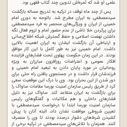
علمی او شد که ثمره‌اش تدوین چند کتاب فقهی بود.
پس از چند ماه توقف در ترکیه به تدریج مساله بازگشت
سیدمصطفی به ایران مطرح شد. باتوجه به دوری امام
خمینی از ایران و ویژگی‌های منحصر به فرد سیدمصطفی
برای پرکردن خلا ناشی از عدم حضور امام و لزوم فعال نگه
داشتن نهضت اسلامی و حفظ گسترش شبکه اطلاع‌رسانی
و ارتباطی آن بازگشت ایشان به ایران اهمیت بالایی
داشت. امام خمینی نیز به طور کامل با این کار موافق
بودند. در این زمان حکومت پهلوی تحت فشارهای فزاینده
افکار عمومی و اعتراضات روزافزون مبارزان به ویژه
روحانیان در مورد پایان دادن به تبعید امام خمینی و
فرزندشان قرار داشت و در جستجوی یافتن راه حلی برای
دور شدن از این بحران بود. وی با درک این موقعیت سعی
کرد از طریق رئیس سازمان امنیت بورسا مقامات ساواک را
برای بازگشت به ایران متقاعد کند. ساواک نیز به دلیل
فشارهای داخلی و هم مکاتبات و گفتگوهای رئیس
سازمان امنیت بورسا ابتدا با درخواست سیدمصطفی با
تعیین شروطی موافقت نشان داد، البته آنان با پیش
کشیدن شرط‌های دشوار درصدد بودند تا وی را منصرف
کنند. همزمان با تلاش‌های سیدمصطفی در ترکیه برخی از