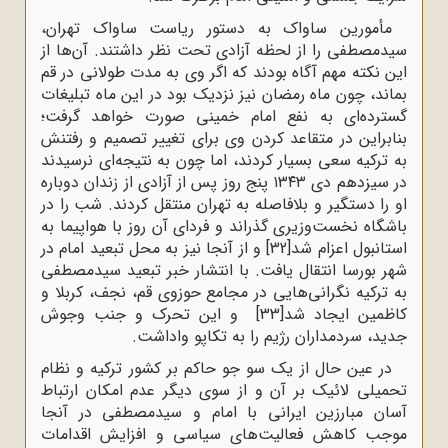
مأمورین ساواک به دستور ریاست ساواک تهران،
سیدمصطفی را از لحظه آزادی تحت نظر داشتند. آن‌ها از
این نکته مهم آگاه بودند که اگر وی به مدت طولانی در قم
بماند، چون ماه رمضان نیز نزدیک بود در این ماه تبلیغات
گسترده‌ای به نفع امام خمینی صورت خواهد گرفت؛
بنابراین در متقاعد کردن وی برای تغییر تصمیم و رفتنش
به ترکیه سعی بسیار کردند، اما چون به نتیجه‌ای نرسیدند
در سیزدهم دی ۱۳۴۳ پنج روز پس از آزادی از زندان دوباره
او را دستگیر و بلافاصله به تهران منتقل کردند. شب را در
باشگاه نخست‌وزیری گذراند و فردای آن روز با هواپیما به
استانبول اعزام شد
[32]
و از آنجا نیز به محل تبعید امام در
شهر بورسا انتقال یافت. با انتشار خبر تبعید سیدمصطفی
به ترکیه نگرانی‌هایی در مجامع حوزوی قم، نجف، کربلا و
کاظمین ایجاد شد
[33]
و این تحرک و جنب وجوش
جدید، سردمداران رژیم را به تکاپو واداشت.
در عین حال از یک سو جو حاکم بر کشور ترکیه و نظام
تحمیلی لائیک بر آن و از سوی دیگر عدم امکان ارتباط
آسان مبارزین ایرانی با امام و سیدمصطفی در آنجا
موجب کاهش فعالیت‌های سیاسی و افزایش اقدامات