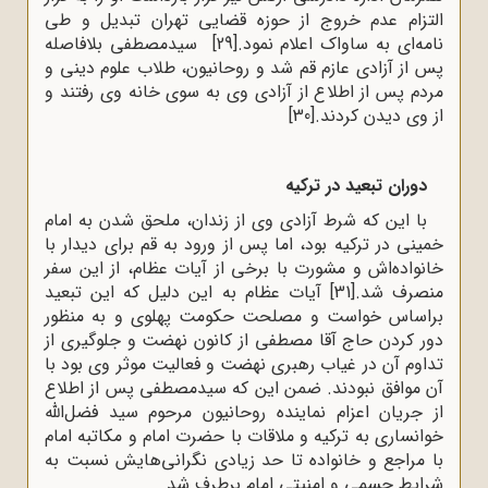
التزام عدم خروج از حوزه قضایی تهران تبدیل و طی
نامه‌ای به ساواک اعلام نمود.
[29]
سیدمصطفی بلافاصله
پس از آزادی عازم قم شد و روحانیون، طلاب علوم دینی و
مردم پس از اطلاع از آزادی وی به سوی خانه وی رفتند و
از وی دیدن کردند.
[30]
دوران تبعید در ترکیه
با این که شرط آزادی وی از زندان، ملحق شدن به امام
خمینی در ترکیه بود، اما پس از ورود به قم برای دیدار با
خانواده‌اش و مشورت با برخی از آیات عظام، از این سفر
منصرف شد.
[31]
آیات عظام به این دلیل که این تبعید
براساس خواست و مصلحت حکومت پهلوی و به منظور
دور کردن حاج آقا مصطفی از کانون نهضت و جلوگیری از
تداوم آن در غیاب رهبری نهضت و فعالیت موثر وی بود با
آن موافق نبودند. ضمن این که سیدمصطفی پس از اطلاع
از جریان اعزام نماینده روحانیون مرحوم سید فضل‌الله
خوانساری به ترکیه و ملاقات با حضرت امام و مکاتبه امام
با مراجع و خانواده تا حد زیادی نگرانی‌هایش نسبت به
شرایط جسمی و امنیتی امام برطرف شد.