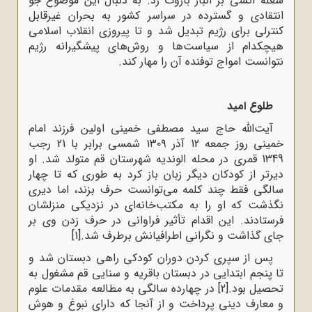
شعله آتشی بر انبار باروت زد. به دنبال این موضوع جو
انتقادی و گسترده در سراسر کشور به بحران غیرقابل
کنترلی برای رژیم تبدیل شد و تا پیروزی انقلاب اسلامی
هیچکدام از سیاست‌ها و روش‌های پیشگیرانه رژیم
نتوانست امواج توفنده آن را مهار کند.
طلوع امید
آیت‌الله حاج سید مصطفی خمینی اولین فرزند امام
خمینی روز جمعه 12 آذر ۱۳۰۹ شمسی برابر با 21 رجب
1349 قمری در محله الوندیه شهرستان قم متولد شد. او
دیرتر از کودکان دیگر زبان باز کرد به طوری ‌که تا چهار
سالگی فقط چند کلمه می‌توانست حرف بزند، اما دیری
نگذشت که او را به مکتب‌خانه‌ای در نزدیکی منزلشان
فرستادند. این اقدام تأثیر فراوانی در حرف زدن وی بر
جای گذاشت و نگرانی اطرافیانش برطرف شد.
[1]
پس از سپری کردن دوران کودکی راهی دبستان شد و
تا پنجم ابتدایی در دبستان باقریه و سنایی قم مشغول به
تحصیل بود.
[2]
در چهارده سالگی به مطالعه مقدمات علوم
و معارف دینی پرداخت و از آنجا که دارای نبوغ و هوش