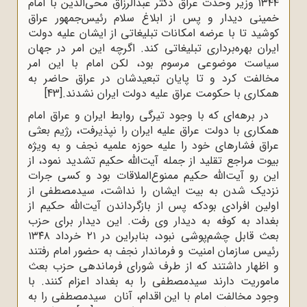
۱۳۴۴ وزیر وحدت عراق دکتر عبدالرزاق محی‌الدین با امام
خمینی دیدار و پس از ابلاغ سلام رئیس‌جمهور عراق
کوشید تا با عرضه امکانات تبلیغاتی از ایشان علیه دولت
ایران بهره‌برداری تبلیغاتی کند. اگرچه این امر در جهان
سیاست موضوعی مرسوم بود، لکن امام با این امر
مخالفت کرد و تا پایان تبعیدشان در عراق حاضر به
همکاری با حکومت عراق علیه دولت ایران نشدند.
[43]
در برهه‌ای که با وجود تیرگی روابط ایران و عراق امام
همکاری با دولت عراق علیه ایران را نپذیرفت، رژیم بعثی
عراق فشارهای خود را علیه حوزه علمیه نجف و به ویژه
بیوت مراجع تقلید از جمله آیت‌الله حکیم تشدید نمود، از
این رو آیت‌الله حکیم ممنوع‌الملاقات بود و کسی جرات
نزدیک شدن به بیت ایشان را نداشت، سیدمصطفی از
اولین افرادی بودکه پس از بازگرداندن آیت‌الله حکیم از
بغداد به کوفه به دیدار وی رفت. این دیدار برای حزب
بعث قابل چشم‌پوشی نبود، بنابراین در ۲۱ خرداد ۱۳۴۸
رئیس سازمان امنیت و فرماندار نجف به حضور امام رفتند
و اظهار داشتند که از طرف شورای فرماندهی حزب بعث
ماموریت دارند سیدمصطفی را به بغداد اعزام کنند. با
وجود مخالفت امام با این اقدام، آنان سیدمصطفی را به