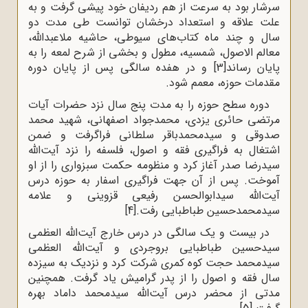
سرشار بود به سرعت از هم ردیفان خود پیشی گرفت و به
علت علاقه و استعداد درخشان توانست طی مدت دو
سال و چند ماه کتاب‌های سیوطی، حاشیه ملاعبدالله،
معالم الاصول، شمسیه، مطول و بخشی از شرح لمعه را به
پایان رساند
[3]
و در هفده سالگی پس از پایان دوره
مقدمات حوزه، معمم شود.
دوره سطح حوزه را به مدت پنج سال نزد حضرات آیات
مرتضی حائری یزدی، محمدجواد اصفهانی، شهید محمد
صدوقی و سیدمحمدباقر سلطانی فراگرفت و ضمن
اشتغال به فراگیری فقه و اصول، فلسفه را نزد آیت‌الله
سیدرضا صدر آغاز کرد و منظومه حکمت سبزواری را از او
آموخت. پس از آن جهت فراگیری اسفار به حوزه درس
آیت‌الله سیدابوالحسن رفیعی قزوینی و علامه
سیدمحمدحسین طباطبایی رفت.
[4]
در بیست و یک سالگی در درس خارج آیت‌الله العظمی
سیدحسین طباطبایی بروجردی و آیت‌الله العظمی
سیدمحمد حجت کوه کمری شرکت کرد و نزدیک به سیزده
سال فقه و اصول را از پدر گرامیش یاد گرفت. همچنین
مدتی از محضر درس آیت‌الله سیدمحمد داماد بهره