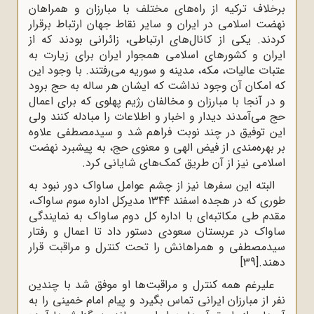
برخلاف ترکیه از راه‌های مختلف با مبارزان و همراهان
نهضت اسلامی در ایران و سایر نقاط جهان ارتباط برقرار
کردند. یکی از کانال‌های ارتباطی، زائرانی بودند که از
ایران و کشورهای اسلامی همجوار ایران برای زیارت به
عتبات عالیات، مکه، مدینه و سوریه می‌رفتند. با وجود این
که امکان آن وجود نداشت که ایشان هر ساله به حج برود
و در آنجا با مبارزان و مخالفان رژیم پهلوی که برای اعمال
حج می‌آمدند دیدار و اخبار و اطلاعات را مبادله کنند ولی
این توفیق در چند نوبت فراهم شد و سیدمصطفی علاوه
بر بهره‌مندی از فیض الهی و معنوی حج، به پیشبرد نهضت
اسلامی نیز از آن طریق کمک‌های شایانی کرد.
البته این سفرها نیز از چشم عوامل ساواک دور نبود به
طوری که در هجده اسفند ۱۳۴۴ مدیرکل اداره سوم ساواک،
مقدم طی مکاتبه‌ای با اداره کل دوم ساواک به نمایندگی
ساواک در عربستان سعودی دستور داد تا اعمال و رفتار
سیدمصطفی و همراهانش را تحت کنترل و مراقبت قرار
دهند.
[39]
علیرغم همه کنترل و مراقبت‌ها او موفق شد با چندین
نفر از مبارزان ایرانی تماس بگیرد و پیام امام خمینی را به