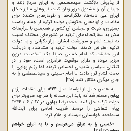
از پذیرش بازگشت سیدمصطفی به ایران سرباز ‌زنند و
جریان آن را مشمول مرور زمان کنند، نیروهای مبارز داخل
ایران طی نامه‌ها، تلگراف‌ها و طومارهای متعدد برای
مقامات و نهادهای حکومتی دولت ترکیه از جمله ریاست
جمهوری، دولت و مجلس آن کشور و همچنین با مراجعات
مکرر به سفارتخانه‌های ترکیه در کشورهای مختلف نسبت
به تبعید امام و سرنوشت ایشان ابراز نگرانی و به دولت
ترکیه اعتراض کردند. دولت ترکیه با مشاهده و دریافت
این حقیقت که امام خمینی صرفا یک شخصیت درون
مرزی نبوده و دارای موقعیت فرامرزی است، خود را در
تنگنای سیاسی شدیدی احساس کردند لذا رژیم پهلوی را
تحت فشار قرار دادند تا امام خمینی و سیدمصطفی را به
جای دیگری منتقل کنند.
[35]
به همین دلیل از اواسط سال ۱۳۴۴ برای مقامات رژیم
پهلوی مسلم شد که باید این مساله را هر چه سریع‌تر برای
دولت ترکیه حل کنند. محمدرضا پهلوی در 17 / 6 / 1344
پیام شفاهی را توسط شریف امامی برای آیت‌الله
سیداحمد خوانساری فرستاد و اعلام کرد:
«خمینی را به عراق می‌فرستم و یا به ایران خواهم
خواست»
[36]