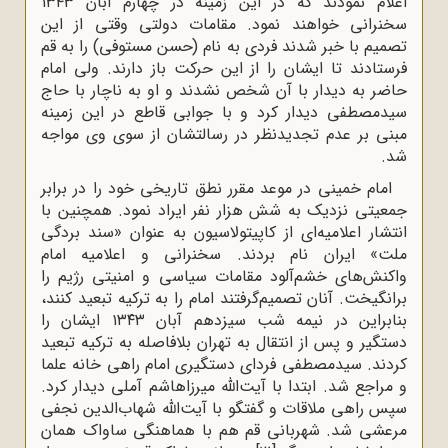
اعلام نمودند که در این زمینه در چهارم آبان ۱۳۴۳
سخنرانی خواهند نمود. مقامات دولتی وقتی از این
تصمیم با خبر شدند فردی به نام (حسن مستوفی) را به قم
فرستادند تا ایشان را از این حرکت باز دارند. ولی امام
حاضر به دیدار با آن شخص نشدند و او به ناچار با حاج
سیدمصطفی دیدار کرد و با جوابی قاطع در این زمینه
مبنی بر عدم تجدیدنظر در رسالتشان از سوی وی مواجه
شد.
امام خمینی در موعد مقرر نطق تاریخی خود را در برابر
جمعیتی نزدیک به شش هزار نفر ایراد نمود. همچنین با
انتشار اعلامیه‌ای از کاپیتولاسیون به عنوان «سند بردگی
ملت» ایران نام بردند. سخنرانی و اعلامیه امام
واکنش‌های خشم‌آلود مقامات سیاسی و امنیتی رژیم را
برانگیخت. آنان تصمیم‌گرفتند امام را به ترکیه تبعید کنند،
بنابراین در نیمه شب سیزدهم آبان ۱۳۴۳ ایشان را
دستگیر و پس از انتقال به تهران بلافاصله به ترکیه تبعید
کردند. سیدمصطفی فردای دستگیری امام راهی خانه علما
و مراجع شد. ابتدا با آیت‌الله میرزاهاشم آملی دیدار کرد.
سپس راهی ملاقات و گفتگو با آیت‌الله شهاب‌الدین نجفی
مرعشی شد. شهربانی قم هم با هماهنگی ساواک همان