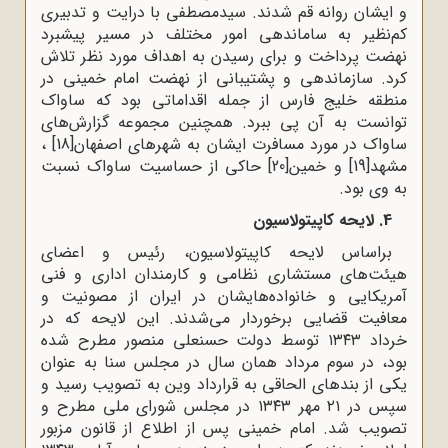
و ایشان روانه قم شدند. سیدمصطفی با درایت و تدبیری
کم‌نظیر به ساماندهی امور مختلف در مسیر پیشبرد
نهضت پرداخت و برای رسیدن به اهداف مورد نظر تلاش
‌کرد. سازماندهی و پشتیبانی از نهضت امام خمینی در
منطقه خلیج فارس از جمله اقداماتی بود که ساواک
توانست به آن پی ببرد. همچنین مجموعه گزارش‌های
ساواک در مورد مسافرت ایشان به شهرهای اصفهان
[18]
،
مشهد
[19]
و خمین
[20]
حاکی از حساسیت ساواک نسبت
به وی بود.
4. لایحه کاپیتولاسیون
براساس لایحه کاپیتولاسیون، رئیس و اعضای
هیئت‌های مستشاری نظامی و کارمندان اداری و فنی
آمریکایی و خانواده‌هایشان در ایران از مصونیت و
معافیت قضایی برخوردار می‌شدند. این لایحه که در
خرداد ۱۳۴۳ توسط دولت حسنعلی منصور مطرح شده
بود، در سوم مرداد همان سال در مجلس سنا به عنوان
یکی از بندهای الحاقی به قرارداد وین به تصویب رسید و
سپس در ۲۱ مهر ۱۳۴۳ در مجلس شورای ملی مطرح و
تصویب شد. امام خمینی پس از اطلاع از قانون مزبور