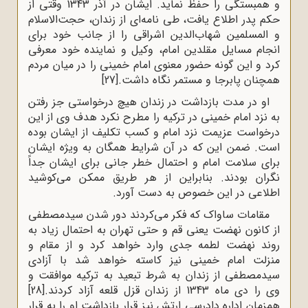
و همبستگی را حفظ نماید. ایشان در آذر 1343 وقتی از
حکم پدر اطلاع یافت، طی نامه‌ای از زندان، حجت‌الاسلام
و المسلمین شهاب‌الدین اشراقی را از جانب خود برای
انجام مسایل مقلدین امام، وکیل و نماینده خود معرفی
کرد و این گونه حضور معنوی امام خمینی را در میان مردم
همچنان پابرجا و مستمر نگاه داشت.
[27]
او در مدت بازداشت در زندان هیچ درخواستی جز رفتن
به نزد امام خمینی در ترکیه را مطرح نکرد هدف وی از این
درخواست عزیمت نزد امام و کسب تکلیف از ایشان بوده
است. ضمن این که در آن شرایط همگان به ویژه ایشان
برای سلامت امام و احتمال خطر جانی برای ایشان جداً
نگران بودند. بنابراین از هر طریق ممکن می‌کوشید
اطلاعی در این خصوص به دست آورد.
مقامات ساواک که فکر می‌کردند دور شدن سیدمصطفی
از کانون نهضت یعنی قم و حتی تهران به احتمال زیاد به
روند نهضت لطمه جدی وارد خواهد کرد و از مقام و
منزلت امام خمینی نیز کاسته خواهد شد با آزادی
سیدمصطفی از زندان به شرط تبعید به ترکیه موافقت و
وی را دی ماه 1343 از زندان قزل قلعه آزاد کردند.
[28]
همزمان اداره دادرسی ارتش نیز قرار بازداشت او را به قرار