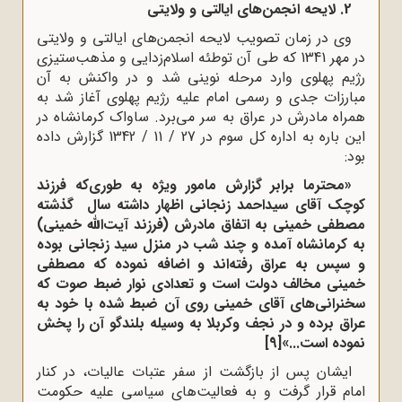
2. لایحه انجمن‌های ایالتی و ولایتی
وی در زمان تصویب لایحه انجمن‌های ایالتی و ولایتی
در مهر 1341 که طی آن توطئه اسلام‌زدایی و مذهب‌ستیزی
رژیم پهلوی وارد مرحله نوینی شد و در واکنش به آن
مبارزات جدی و رسمی امام علیه رژیم پهلوی آغاز شد به
همراه مادرش در عراق به سر می‌برد. ساواک کرمانشاه در
این باره به اداره کل سوم در 27 / 11 / 1342 گزارش داده
بود:
«
محترما برابر گزارش مامور ویژه به طوری‌که فرزند
کوچک آقای سیداحمد زنجانی اظهار داشته سال
گذشته
مصطفی خمینی به اتفاق مادرش (فرزند آیت‌الله خمینی)
به کرمانشاه آمده و چند شب در منزل سید زنجانی بوده
و سپس به عراق رفته‌اند و اضافه نموده که مصطفی
خمینی مخالف دولت است و تعدادی نوار ضبط صوت که
سخنرانی‌های آقای خمینی روی آن ضبط شده با خود به
عراق برده و در نجف وکربلا به وسیله بلندگو آن را پخش
نموده است...»
[9]
ایشان پس از بازگشت از سفر عتبات عالیات، در کنار
امام قرار گرفت و به فعالیت‌های سیاسی علیه حکومت