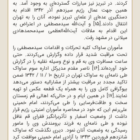
کردند. در تبریز نیز مبارزات گسترده‌ای به وجود آمد. به
همین جهت عمال رژیم سیزدهم آذر ۱۳۴۲ اقدام به
دستگیری عده‌ای از علمای تبریز نموده، آنان را به تهران
انتقال دادند.
[15]
و آیت‌الله سیدمصطفی در اعتراض به
این اقدام به ملاقات آیت‌الله‌العظمی سیدمحمدهادی
میلانی در مشهد رفت.
مأموران ساواک کلیه تحرکات و اقدامات سیدمصطفی را
تحت مراقبت شدید قرار داده وگزارش می‌کردند. حتی
ساعت مسافرت وی به قم و نوع وسیله نقلیه را در گزارش
خود آورده‌اند.
[16]
ناصر مقدم مدیرکل اداره سوم ساواک
طی نامه‌ای به ساواک تهران در تاریخ 10 / 11 / 1342 ضمن
تاکید مجدد بر مراقبت بیشتر از مشارالیه دستور می‌دهد
بیوگرافی کامل وی را به همراه یک قطعه عکس او تهیه
نمایند.
[17]
در همین ایام و در حالی‌که اهالی قم زمستان
سخت و طاقت‌فرسایی را طی می‌کردند، امام خمینی
علی‌رغم این که خود در محاصره مأموران امنیتی رژیم قرار
داشت از وضعیت اسفبار و تأثربرانگیز فقرای قم غافل
نبوده و طی نامه‌ای به فرزند برومندش وی را مامور
رسیدگی به وضعیت آنان نمود. دیری نگذشت که ساواک
شانزدهم فروردین ۱۳۴۳ با آزادی امام خمینی موافقت کرد