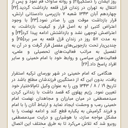
روز ایشان را دستگیر
[21]
و روانه ساواک قم نمود و پس از
انتقال به تهران در زندان قزل قلعه بازداشت گردید.
[22]
چهاردهم آبان ۱۳۴۳ شعبه ۷ بازپرسی دادستانی ارتش،
قرار بازداشت موقت وی را صادر نمود.
[23]
با وجود
اعتراض کتبی او به اصل قرار و کیفیت بازداشت، به
اعتراضش توجهی نشد و بازداشتش ادامه پیدا کرد
[24]
و
به مدت ۵۷ روز در زندان قزل قلعه به سر برد
[25]
و
چندین‌بار تحت بازجویی‌های مفصل قرار گرفت و در آن به
تفصیل به مراتب فعالیت‌های تحصیلی و علمی،
فعالیت‌های سیاسی و روابط خود با امام خمینی و سایر
افراد پاسخ داد.
[26]
هنگامی که امام خمینی در شهر بورسای ترکیه استقرار
یافت، بدون این که از دستگیری فرزندشان مطلع باشد در
تاریخ 19 / 8 / 1343 وی را به عنوان وکیل تام‌الاختیار خود
تعیین نمود. رژیم پهلوی که قصد داشت با زندانی کردن
سیدمصطفی در میان مبارزان و مجاهدان نهضت امام
خمینی رعب و وحشت ایجاد نماید و ارتباط آنان را با امام
و فرزند گرامیش به یکباره قطع کند و ادامه نهضت را با
مشکل مواجه سازد، با هوشیاری و درایت سیدمصطفی
روبرو شد که تلاش می‌کرد تا به طرق مختلف این اتصال