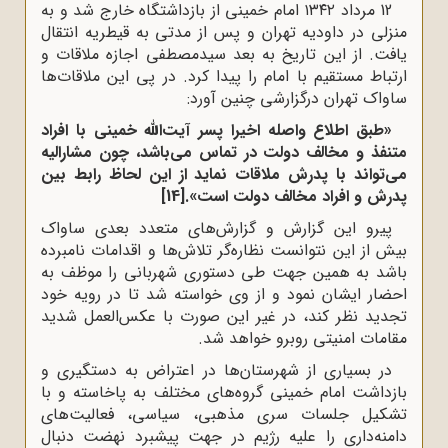
12 مرداد ۱۳۴۲ امام خمینی از بازداشتگاه خارج شد و به
منزلی در داودیه تهران و پس از مدتی به قیطریه انتقال
یافت. از این تاریخ به بعد سیدمصطفی اجازه ملاقات و
ارتباط مستقیم با امام را پیدا کرد. در پی این ملاقات‌ها
ساواک تهران درگزارشی چنین آورد
:
«طبق اطلاع واصله اخیرا پسر آیت‌الله خمینی با افراد
متنفذ و مخالف دولت در تماس می‌باشد، چون
مشارالیه
می‌تواند با پدرش ملاقات نماید از این لحاظ رابط بین
پدرش و افراد مخالف دولت است».
[14]
پیرو این گزارش و گزارش‌های متعدد بعدی ساواک
بیش از این نتوانست نظاره‌گر تلاش‌ها و اقدامات نامبرده
باشد به همین جهت طی دستوری شهربانی را موظف به
احضار ایشان نمود و از وی خواسته شد تا در رویه خود
تجدید نظر کند، در غیر این صورت با عکس‌العمل شدید
مقامات امنیتی روبرو خواهد شد.
در بسیاری از شهرستان‌ها در اعتراض به دستگیری و
بازداشت امام خمینی گروه‌های مختلف به پاخاسته و با
تشکیل جلسات سری مذهبی، سیاسی، فعالیت‌های
دامنه‌داری را علیه رژیم در جهت پیشبرد نهضت دنبال