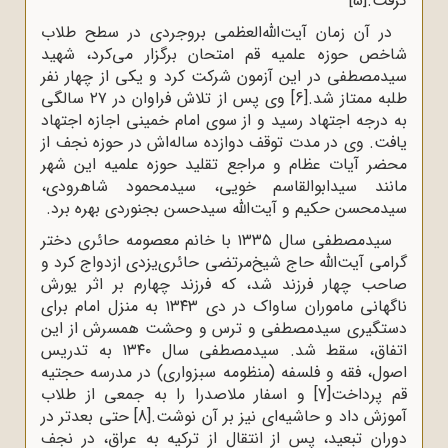
گرفت.
[5]
در آن زمان آیت‌الله‌العظمی بروجردی در سطح طلاب
شاخص حوزه علمیه قم امتحان برگزار می‌کرد، شهید
سیدمصطفی در این آزمون شرکت کرد و یکی از چهار نفر
طلبه ممتاز شد.
[6]
وی پس از تلاش فراوان در ۲۷ سالگی
به درجه اجتهاد رسید و از سوی امام خمینی اجازه اجتهاد
یافت. وی در مدت توقف دوازده ساله‌اش در حوزه نجف از
محضر آیات عظام و مراجع تقلید حوزه علمیه این شهر
مانند سیدابوالقاسم خویی، سیدمحمود شاهرودی،
سیدمحسن حکیم و آیت‌الله سیدحسن بجنوردی بهره برد.
سیدمصطفی سال ۱۳۳۵ با خانم معصومه حائری دختر
گرامی آیت‌الله حاج شیخ‌مرتضی حائری‌یزدی ازدواج کرد و
صاحب چهار فرزند شد، که فرزند چهارم بر اثر یورش
ناگهانی ماموران ساواک در دی ۱۳۴۳ به منزل امام برای
دستگیری سیدمصطفی و ترس و وحشت همسرش از این
اتفاق، سقط شد. سیدمصطفی سال ۱۳۴۰ به تدریس
اصول، فقه و فلسفه (منظومه سبزواری) در مدرسه حجتیه
قم پرداخت
[7]
و اسفار ملاصدرا را به جمعی از طلاب
آموزش داد و حاشیه‌ای نیز بر آن نوشت.
[8]
حتی بعدتر در
دوران تبعید، پس از انتقال از ترکیه به عراق، در نجف