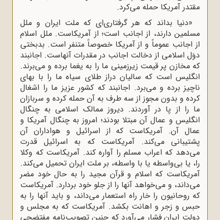
مقتدر آمریکا حمله می‌کرد.
«دنیا بداند که هر گرفتارى‌اى که ملت ایران و ملل
مسلمین دارند، از اجانب است؛ از آمریکاست. ملل اسلام
از اجانب عموماً و از آمریکا خصوصاً متنفر است. بدبختى
دوَل اسلامى از دخالت اجانب در مقدرات آنهاست. اجانبند
که مخازن پر قیمت زیرزمینى ما را به یغما برده و مى‌برند.
انگلیس است که سالیان دراز طلاى سیاه ما را با بهاى
ناچیز برده و مى‌برد. اجانبند که کشور عزیز ما را اشغال
کرده و بدون مجوز از سه طرف به آن حمله کرده و سربازان
ما را از پا در آوردند. دیروز ممالک اسلامى به چنگال
انگلیس و عمال آن مبتلا بودند؛ امروز به چنگال آمریکا و
عمال آن. آمریکاست که از اسرائیل و هواداران آن
پشتیبانى مى‌کند. آمریکاست که به اسرائیل قدرت
مى‌دهد که اعراب مسلم را آواره کند. آمریکاست که وکلا
را، یا بی‌واسطه یا با واسطه، بر ملت ایران تحمیل مى‌کند.
آمریکاست که اسلام و قرآن مجید را به حال خود مضر
مى‌داند، و مى‌خواهد آنها را از جلو خود بردارد. آمریکاست
که روحانیون را خار راه استعمار مى‌داند، و باید آنها را به
حبس و زجر و اهانت بکشد. آمریکاست که به مجلس و
دولت ایران فشار مى‌آورد که چنین تصویب‌نامه مفتضحى