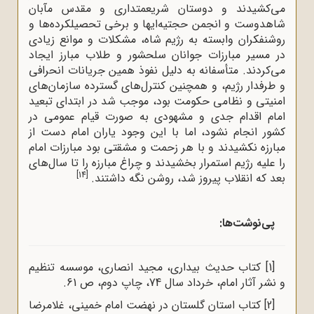
می‌کشیدند و دوستان شریعمتداری و مقدس مآبان
شاهدوست و انجمن حجتیه‌ا‌یها و برخی تحصیلکرده‌ها و
روشنفکران وابسته به رژیم شاه، مشکلات و موانع زیادی
در مسیر مبارزات جوانان سلحشور و طلاب مبارز ایجاد
می‌کردند. متأسفانه به دلیل نفوذ همین جریانات انحرافی
و طرفدار رژیم، و همچنین کنترل‌های گسترده سازمان‌های
امنیتی و نظامی حکومت بود، موجب شد در ابتدای تبعید
امام اقدام جدی و مشهودی به صورت قیام عمومی در
کشور انجام نشود، اما با این وجود یاران امام دست از
مبارزه نکشیدند و با هر زحمت و مشقتی بود مبارزات امام
را علیه رژیم استمرار بخشیدند و چراغ مبارزه را تا سال‌‌های
[14]
بعد که انقلاب پیروز شد، روشن نگه داشتند.
پی‌نوشت‌ها:
[1]
کتاب حدیث بیدارى، مجید انصاری، موسسه تنظیم
و نشر آثار امام، خرداد سال 74، چاپ دوم، ص 61.
[2]
کتاب استان گلستان در نهضت امام خمینی، غلامرضا