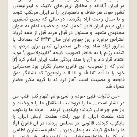
در ایران آزادانه و مطابق ارزش‌های لائیک و لیبرالیستی
کشور خود، هر خلاف و ناهنجاری را در ایران مرتکب شوند
و با خیال راحت آزاد بگردند، در حالی که چنین تحقیری
برای مردم ایران قابل تحمل نبود و حضرت امام به عنوان
مجتهدی متعهد و مسئول در قبال مردم قبل از همه فریاد
اعتراض برآورد و روز چهارم آبان سال 1343 که مصادف با
سالروز تولد شاه بود، طی سخنرانی تندی برای مردم، به
شدّت رژیم را به خاطر تصویب لایحه "کاپیتولاسیون" مورد
انتقاد قرار داد و آن را سند بردگی ملت ایران اعلام کرد.
[2]
امام که از تصویب این قانون بسیار نگران بود سخنرانی
خود را با آیه "انا للَّه و انا الیه راجعون‌" که نشانگر عمق
فاجعه و مصیبت است آغاز کرد که با گریه مکرر حضار
همراه شد:
«من تأثرات قلبى خودم را نمى‌توانم اظهار کنم. قلب من
در فشار است... ما را فروختند، استقلال ما را فروختند و
باز هم چراغانى کردند؛ پایکوبى کردند... عزت ما پایکوب
شد؛ عظمت ایران از بین رفت؛ عظمت ارتش ایران را
پایکوب کردند. قانونى در مجلس بردند؛ در آن قانونْ اولًا
ما را ملحق کردند به پیمان وین؛... تمام مستشاران نظامى
امریکا با خانواده‌هایشان، با کارمندهاى فنى‌شان، با