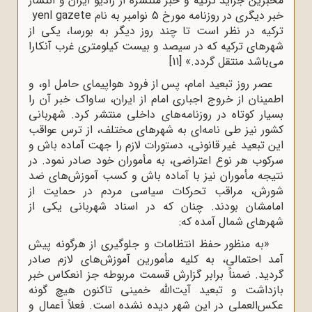
مخبرین جراید ترکیه و خبر منتشره از رادیو ایران و انتشار
خبر دیگری در روزنامه مورخ 5 نوامبر به نام
yenl gazete
ترکیه در نظر است تا چند روز دیگر به بورسا، یکی از
شهرهای ترکیه که در سیصد و بیست کیلومتری غرب آنکارا
می‌باشد منتقل گردد.»
[11]
عصر روز تبعید امام، پس از فرود هواپیمای حامل او، و
اطمینان از خروج اجباری امام از ایران، ساواک خبر آن را
بسیار کوتاه در روزنامه‌های داخلی منتشر کرد. شهربانی
کشور نیز طی نامه‌ای به شهرهای مختلف، از ترس عواقب
این تبعید غیر قانونی، دستورات لازم را جهت آماده باش و
سرکوب هر نوع اعتراضی، به مأموران خود صادر نمود. در
نتیجه مأموران نیز با آماده باش و کسب آموزش‌های ضد
شورش، مراقب تحرکات سیاسی مردم در حمایت از
امامشان بودند. چنان که در اسناد شهربانی یکی از
شهرهای شمال آمده که:
«به منظور حفظ انتظامات و جلوگیری از هرگونه پیش
آمد احتمالی، به کلیه مأمورین آموزش‌های لازم صادر
گردید. ضمناً برابر گزارش قسمت مربوطه جز انعکاس خبر
بازداشت و تبعید آیت‌الله خمینی تاکنون هیچ گونه
عکس‌العملی در این شهر دیده نشده است. فعلاً اَعمال و