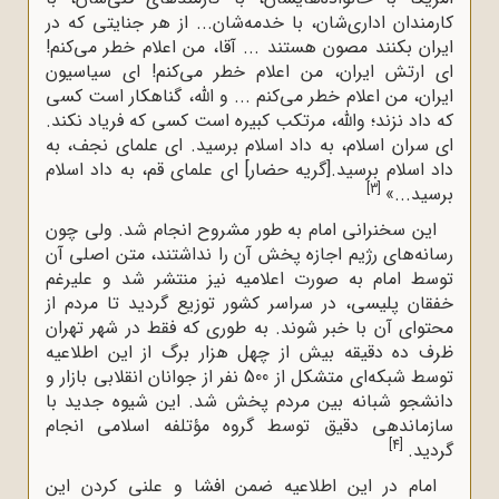
کارمندان اداری‌شان، با خدمه‌شان... از هر جنایتى که در
ایران بکنند مصون هستند ... آقا، من اعلام خطر مى‌کنم!
اى ارتش ایران، من اعلام خطر مى‌کنم! اى سیاسیون
ایران، من اعلام خطر مى‌کنم ... و اللَّه، گناهکار است کسى
که داد نزند؛ واللَّه، مرتکب کبیره است کسى که فریاد نکند.
اى سران اسلام، به داد اسلام برسید. اى علماى نجف، به
داد اسلام برسید.[گریه حضار] اى علماى قم، به داد اسلام
[3]
برسید...»
این سخنرانی امام به طور مشروح انجام شد. ولی چون
رسانه‌های رژیم اجازه پخش آن را نداشتند، متن اصلی آن
توسط امام به صورت اعلامیه نیز منتشر شد و علیرغم
خفقان پلیسی، در سراسر کشور توزیع گردید تا مردم از
محتوای آن با خبر شوند. به طوری که فقط در شهر تهران
ظرف ده دقیقه بیش از چهل هزار برگ از این اطلاعیه
توسط شبکه‌ای متشکل از 500 نفر از جوانان انقلابی بازار و
دانشجو شبانه بین مردم پخش شد. این شیوه جدید با
سازماندهی دقیق توسط گروه مؤتلفه اسلامی انجام
[4]
گردید.
امام در این اطلاعیه ضمن افشا و علنی کردن این