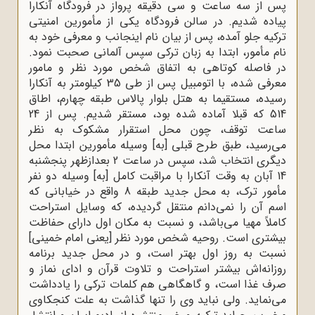
پس از سه ساعت و سی دقیقه پرواز در فرودگاه آنکارا
پیاده شدیم. در سالن فرودگاه یکی از مأمورین امنیتی
ترکیه جلو آمده، پس از بیان نام اینجانب و معرفی خود به
نام مأمور، ابتدا به زبان ترکی سپس آلمانی صحبت نمود.
در فاصله کوتاهی به اتفاق شخص مورد نظر و مامور
معرفی شده، با اتومبیل پس از طی 35 کیلومتر به آنکارا
رسیده، مستقیما به هتل بلوار پالاس طبقه چهارم، اطاق
514 که قبلا آماده شده بود، مستقر شدیم. پس از 24
ساعت توقف، چون محل استقرار مشکوک به نظر
می‌رسید، طبق طرح قبلی [به] وسیله مأمورین ابتدا محل
دیگری انتخاب شد، سپس در ساعت 2 بعدازظهر پنجشنبه
14 آبان به وقت آنکارا با مراقبت کامل [به] وسیله دو نفر
مأمور ترک، به محل جدید طبقه 8 واقع در خیابانی که
اسم آن را نمی‌دانم منتقل گردیده، که وسایل استراحت
کاملاً مهیا می‌باشد، و نسبت به مکان اول دارای حفاظت
بیشتری است. روحیه شخص مورد نظر [یعنی امام خمینی]
نسبت به روز اول بهتر است، و در محل جدید برنامه
روزانه‌اش بیشتر استراحت و تلاوت قرآن و ادای نماز و
صرف غذا است، و گاهگاهی هم کلمات ترکی را یادداشت
می‌نماید. ولی نباید وی را تنها گذاشت به علت کنجکاوی