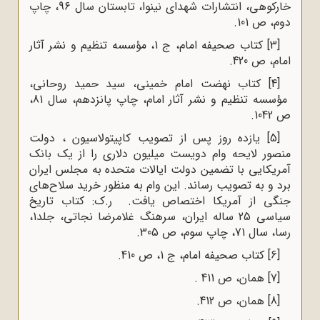
خارکوهی، انتشارات شهدای نینوا، تابستان سال 96، چاپ
دوم، ص 101.
[3]
کتاب صحیفه امام، ج‌ 1، مؤسسه تنظیم و نشر آثار
امام، ص 420.
[4]
کتاب نهضت امام خمینی، سید حمید روحانی
،
مؤسسه تنظیم و نشر آثار امام، چاپ پانزدهم، سال 81،
ص 1042.
[5]
یازده روز پس از تصویب کاپیتولاسیون ، دولت
منصور لایحه وام دویست میلیون دلاری را از یک بانک
آمریکایی با تضمین دولت ایالات متحده به مجلس ایران
برد و به تصویب رساند. این وام به منظور خرید سلاح‌های
جنگی از آمریکا اختصاص یافت. ر.ک: کتاب تاریخ
سیاسی 25 ساله ایران، سرهنگ غلامرضا نجاتی، جلد1،
رسا، سال 71، چاپ سوم، ص 305.
[6]
کتاب صحیفه امام، ج ‌1، ص 410.
[7]
همان، ص 411 .
[8]
همان، ص 412
.