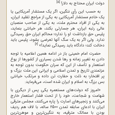
[5]
دولت ایران محتاج به دلار!
به حسب این رأى ننگین، اگر یک مستشار آمریکایى یا
یک خادم مستشار آمریکایى به یکى از مراجع تقلید ایران،
به یکى از افراد محترم ملت، به یکى از صاحب منصبان
عالى رتبه ایران، هر جسارتى بکند، هر خیانتى بنماید،
پلیس حق بازداشت او را ندارد؛ محاکم ایران حق رسیدگى
ندارد. ولى اگر به یک سگ آنها تعرضى بشود، پلیس باید
[6]
دخالت کند؛ دادگاه باید رسیدگى نماید!»
حضرت امام خمینی باز در ادامه همین اعلامیه با توجه
دادن به تغییر زمانه و رها شدن بسیاری از کشورها از یوغ
استعمار و تأسف از این که سران حکومت بدون توجه به
عزتمندی تاریخ و تمدن اسلامی و ایرانی این ملت بزرگ و
پر افتخار؛ به ذلت و حقارت تن داده و مرتکب خیانتی
بس بزرگ به اسلام و ایران شده است، می‌فرماید:
«امروز که دولت‌هاى مستعمره یکى پس از دیگرى با
شهامت و شجاعت، خود را از تحت فشار استعمار خارج
مى‌کنند و زنجیرهاى اسارت را پاره مى‌کنند، مجلس مترقى
ایران با ادعاى سابقه تمدن 2500 ساله، با لاف هم ردیف
بودن با ممالک مترقیه، به ننگین‌ترین و موهن‌ترین