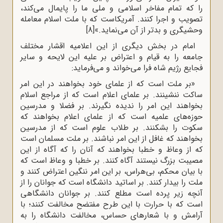
را که تمام مفاخر اسلامى و ملى ما را پایمال مى‌کند،
تصویب و اجرا کنند. آمریکاست که با ملت اسلام معامله
وحشیگرى و بدتر از آن مى‌نماید.»
[8]
امام در بخش دیگری از این اعلامیه اقشار مختلف
جامعه را به قیام و اعتراض بر علیه این لایحه و سایر
فجایع رژیم شاه فرا می‌خواند و می‌فرماید:
«بر ملت است که از علماى خود بخواهند در این امر
ساکت ننشینند. بر علماى اعلام است که از مراجع اسلام
بخواهند این امر را ندیده نگیرند. بر فضلا و مدرسین
حوزه‌هاى علمیه است که از علماى اعلام بخواهند که
سکوت را بشکنند. بر طلاب علوم است که از مدرسین
بخواهند که غافل از این امر نباشند. بر ملت مسلمان است
که از وعاظ و خطبا بخواهند که آنان را که آگاه از این
مصیبت بزرگ نیستند آگاه کنند. بر خطبا و وعاظ است که
با بیان محکم، بى‌هراس، بر این امر ننگین اعتراض کنند و
ملت را بیدار کنند. بر اساتید دانشگاه است که جوانان را از
آنچه زیر پرده است مطلع کنند. بر جوانان دانشگاهى
است که با حرارت با این طرح مفتضح مخالفت کنند؛ با
آرامش و با شعارهاى حساس، مخالفت دانشگاه را به