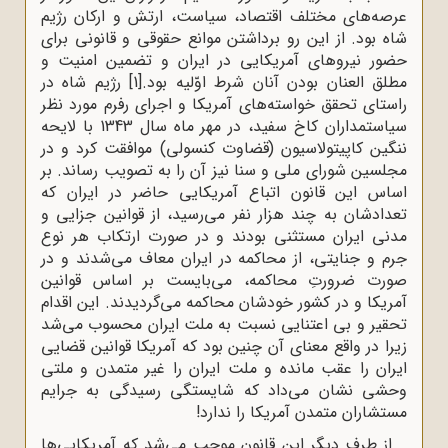
عرصه‌هاى مختلف اقتصاد، سیاست، ارتش و ارکان رژیم
شاه بود. از این رو برداشتن موانع حقوقى و قانونى براى
حضور نیروهاى آمریکایى در ایران و تضمین امنیت و
مطلق العنان بودن آنان شرط اوّلیه بود.
[1]
رژیم شاه در
راستای تحقق خواسته‌های آمریکا و اجرای رفرم مورد نظر
سیاستمداران کاخ سفید، در مهر ماه سال 1343 با لایحه
ننگین کاپیتولاسیون (قضاوت کنسولی) موافقت کرد و در
مجلسین شورای ملی و سنا نیز آن را به تصویب رساند. بر
اساس این قانون اتباع آمریکایی حاضر در ایران که
تعدادشان به چند هزار نفر می‌رسید، از قوانین جزایی و
مدنی ایران مستثنی بودند و در صورت ارتکاب هر نوع
جرم و جنایتی، از محاکمه در ایران معاف می‌شدند و در
صورت ضرورتِ محاکمه، می‌بایست بر اساس قوانین
آمریکا و در کشور خودشان محاکمه می‌گردیدند. این اقدام
تحقیر و بی اعتنایی نسبت به ملت ایران محسوب می‌شد
زیرا در واقع معنای آن چنین بود که آمریکا قوانین قضایی
ایران را عقب مانده و ملت ایران را غیر متمدن و ملتی
وحشی نشان می‌داد که شایستگی رسیدگی به جرایم
مستشاران متمدن آمریکا را ندارد!
از طرف دیگر این قانون موجب می‌شد که آمریکایی‌ها