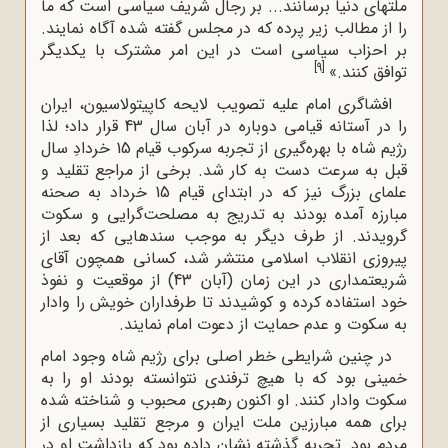
ملتهاى دنیا برسانند... بر رجال شریف سیاسى است که ما
را از مطالب زیر پرده که در مجلس گفته شده آگاه نمایند.
بر احزاب سیاسى است در این امر مشترک با یکدیگر
[9]
توافق کنند.»
افشاگرى امام علیه تصویب لایحه کاپیتولاسیون، ایران
را در آستانه قیامى دوباره در آبان سال 43 قرار داد؛ لذا
رژیم شاه با بهره‌گیرى از تجربه سرکوب قیام 15 خردادِ سال
قبل به سرعت دست به کار شد. برخى از مراجع تقلید و
علماى بزرگ نیز که در ابتداى قیام 15 خرداد به صحنه
مبارزه آمده بودند به تدریج به مصلحت‌گرایى و سکوت
گرویدند. از طرف دیگر به موجب سندهایى که بعد از
پیروزى انقلاب اسلامى منتشر شد، کسانى همچون آقاى
شریعتمدارى در این زمان (آبان 43) از موقعیت و نفوذ
خود استفاده کرده و کوشیدند تا طرفداران خویش را وادار
به سکوت و عدم حمایت از دعوت امام نمایند.
در چنین شرایطی خطر اصلى براى رژیم شاه وجود امام
خمینى بود که با هیچ ترفندى نتوانسته بودند او را به
سکوت وادار کنند. او اکنون رهبرى محبوب و شناخته شده
براى همه مبارزین ملت ایران و مرجع تقلید بسیارى از
مردم بود. تجربه گذشته نشان داده بود که بازداشت او در