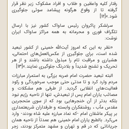
رفتار کلیه واعظین و طلاب و افراد مشکوک زیر نظر قرار
گرفته تا از وقوع هر‌گونه پیشامد سوئی جلوگیری
شود.»
[12]
سرلشکر پاکروان رئیس ساواک کشور نیز با ارسال
تلگراف فوری و محرمانه به همه مراکز ساواک ایران
نوشت:
«نظر به این که امروز آیت‌الله خمینی از کشور تبعید
شده است، برای جلوگیری از عکس‌العمل‌های احتمالی،
هشیاری و مراقبت تام را مبذول داشته باشند و از هر
تحریک و تشنج شدیداً و بلادرنگ جلوگیری نمایند.»
[13]
البته تبعید حضرت امام ضربه بزرگی به استمرار مبارزات
مردم وارد کرد و تا مدتی حتی موجب سرخوردگی و رکود
فعالیت‌های انقلابی گردید. از طرفی هم مشکلات و
مصائب یاران امام پس از تبعیدش، تنها از ناحیه رژیم نبود
بلکه بدتر از آن خنجرهایی بود که از سوی متحجرین
مقدس مآب ، روشنفکران وابسته و طرفداران شریعتمداری
بر پیکر عاشقان امام -که نماد مبارزه علیه شاه بودند- وارد
می‌کرد. بالطبع یاران امام خمینی هم عمدتاً از ناحیه همان
جریاناتی که در قم و تهران و مشهد متمرکز بودند، زجر