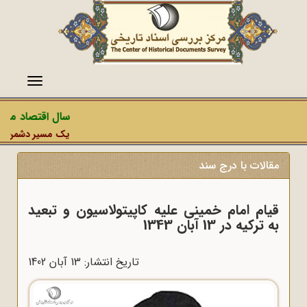
منو
سال اقتصاد مقاوم
یک مسیر دشمن، عملیا
مقالات با درج سند
قیام امام خمینى علیه کاپیتولاسیون و تبعید
به ترکیه در 13 آبان 1343
تاریخ انتشار: 13 آبان 1402