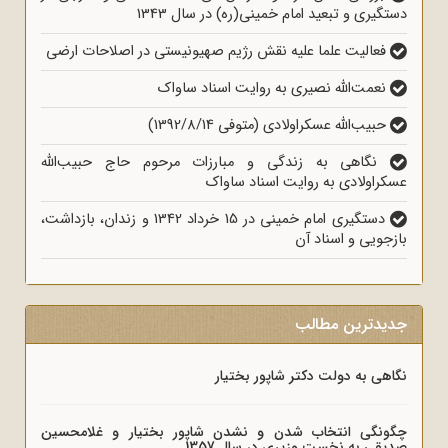
دستگیری و تبعید امام‌ خمینی(ره) در سال 1343
فعالیت علما علیه نقش رژیم صهیونیستی در اصلاحات ارضی
نعمت‌الله نصیری به روایت اسناد ساواک
حبیب‌الله عسکراولادی (متوفی 1392/8/14)
نگاهی به زندگی و مبارزات مرحوم حاج حبیب‌الله
عسکراولادی به روایت اسناد ساواک
دستگیری امام خمینی در 15 خرداد 1342 و زندان، بازداشت،
بازجویی و اسناد آن
جدیدترین مطالب
نگاهی به دولت دکتر شاپور بختیار
چگونگی انتخاب شدن و نشدن شاپور بختیار و غلامحسین
صدیقی به نخست وزیری در سال 1357