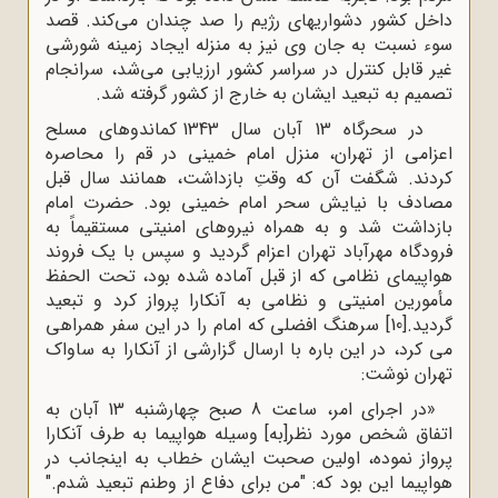
داخل کشور دشواریهاى رژیم را صد چندان مى‌کند. قصد
سوء نسبت به جان وى نیز به منزله ایجاد زمینه شورشى
غیر قابل کنترل در سراسر کشور ارزیابى مى‌شد، سرانجام
تصمیم به تبعید ایشان به خارج از کشور گرفته شد.
در سحرگاه 13 آبان سال 1343 کماندوهاى مسلح
اعزامى از تهران، منزل امام خمینى در قم را محاصره
کردند. شگفت آن که وقتِ بازداشت، همانند سال قبل
مصادف با نیایش سحر امام خمینى بود. حضرت امام
بازداشت شد و به همراه نیروهاى امنیتى مستقیماً به
فرودگاه مهرآباد تهران‌ اعزام گردید و سپس با یک فروند
هواپیماى نظامى که از قبل آماده شده بود، تحت الحفظ
مأمورین امنیتى و نظامى به آنکارا پرواز کرد و تبعید
گردید.
[10]
سرهنگ افضلی که امام را در این سفر همراهی
می کرد، در این باره با ارسال گزارشی از آنکارا به ساواک
تهران نوشت:
«در اجرای امر، ساعت 8 صبح چهارشنبه 13 آبان به
اتفاق شخص مورد نظر[به] وسیله هواپیما به طرف آنکارا
پرواز نموده، اولین صحبت ایشان خطاب به اینجانب در
هواپیما این بود که: "من برای دفاع از وطنم تبعید شدم."