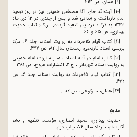
[9]
همان، ص 413
.
[10]
آیت‌الله حاج آقا مصطفى خمینى نیز در روز تبعید
امام بازداشت و زندانى شد و پس از چندى در 13 دى ماه
1343 به ترکیه نزد پدر تبعید گردید. ر.ک: کتاب حدیث
بیدارى، ص 65 و 66.
[11]
کتاب قیام 15خرداد به روایت اسناد، جلد 6، مرکز
بررسی اسناد تاریخی،
زمستان سال 82، ص 477.
[12]
کتاب امام در آینه اسناد ، سیر مبارزات امام خمینی
به روایت اسناد شهربانی، ج 2، انتشارات عروج، ص 381.
[13]
کتاب قیام 15خرداد به روایت اسناد، جلد 6، ص
472.
[14]
همان، خارکوهی، ص 102 .
منابع
:
حدیث بیدارى، مجید انصاری، مؤسسه تنظیم و نشر
آثار امام، خرداد سال 74، چاپ دوم
.
استان گلستان در نهضت امام خمینی، غلامرضا