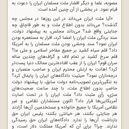
مصوبه، علما و دیگر اقشار ملت مسلمان ایران‌ را دعوت به
قیام نمود. در بخشی از آن چنین آمده است:
«آیا ملت ایران مى‌داند در این روزها در مجلس چه
گذشت؟ مى‌داند بدون اطلاع ملت و به طور قاچاق چه
جنایتى واقع شد؟ مى‌داند مجلس، به پیشنهاد دولت،
سند بردگى ملت ایران را امضا کرد، اقرار به مستعمره بودن
ایران نمود؟ سند وحشى بودن ملت مسلمان را به آمریکا
داد؟ قلم سیاه کشید بر جمیع مفاخر اسلامى و ملى ما؟
قلم سرخ کشید بر تمام لاف و گزاف‌هاى چندین ساله
سران قوم؟ ایران را از عقب افتاده‌ترین ممالک دنیا پست‌تر
کرد؟ اهانت به ارتش محترم ایران و صاحب منصبان و
درجه‌داران نمود؟ حیثیت دادگاه‌هاى ایران را پایمال کرد؟
به ننگین‌ترین تصویب‌نامه دولت سابق، با پیشنهاد دولت
حاضر، بدون اطلاع ملت، با چند ساعت صحبت‌هاى
سرّى، رأى مثبت داد؟ ملت ایران را در تحت اسارت
آمریکایى‌ها قرار داد؟ اکنون مستشاران نظامى و غیر
نظامى آمریکا با جمیع خانواده و مستخدمین آن‌ها آزادند
هر جنایتى بکنند، هر خیانتى بکنند؛ پلیس ایران حق
بازداشت آن‌ها را ندارد. دادگاه‌هاى ایران حق رسیدگى
ندارند. چرا؟ براى آن که آمریکا مملکت دلار است، و