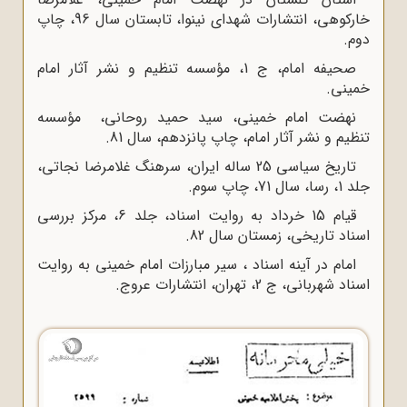
خارکوهی، انتشارات شهدای نینوا، تابستان سال 96، چاپ
دوم
.
صحیفه امام، ج ‌1، مؤسسه تنظیم و نشر آثار امام
خمینی.
نهضت امام خمینی، سید حمید روحانی، مؤسسه
تنظیم و نشر آثار امام، چاپ پانزدهم، سال 81
.
تاریخ سیاسی 25 ساله ایران، سرهنگ غلامرضا نجاتی،
جلد 1، رسا، سال 71، چاپ سوم
.
قیام 15 خرداد به روایت اسناد، جلد 6، مرکز بررسی
اسناد تاریخی، زمستان سال 82
.
امام در آینه اسناد ، سیر مبارزات امام خمینی به روایت
اسناد شهربانی، ج 2، تهران، انتشارات عروج.