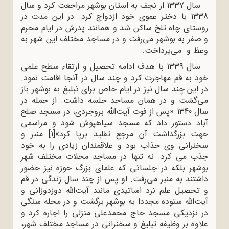
سال 1337 از نجف به استان بوشهر مراجعت کرد و سال
1338 با دختر عموی خود ازدواج کرد. در این مدت در
روستای چاه تلخ ساکن شد و همانند پدرش در ایام محرم
و صفر به بوشهر می‌رفت و در مساجد مختلف این شهر به
وعظ و می‌پرداخت.
سال 1339 با هدف ادامه تحصیل و ارتقاء سطح علمی
خود به قم مهاجرت کرد و چند سال در آنجا اقامت نمود.
در این چند سال نیز در ایام خاص برای تبلیغ به بوشهر باز
می‌گشت و در همان مساجد جلسه داشت. از جمله در
سال 1340 «پس از فوت آیت‌الله بروجردی، در مسجد صلح
آباد دستور داد که مسجد سیاهپوش شود و مراسمی
جهت بزرگداشت آن مرجع تقلید برپا کرد»
[1]
منبر و
سخنرانی وی جذاب بود و علاقمندان زیادی را به خود
جذب می کرد. نه تنها در مساجد محلات مختلف شهر
بوشهر بلکه در جلساتی که علمای بزرگ حوزه نیز حضور
داشتند به منبر می‌رفت. او پس از چند سال زندگی در قم
و تحصیل علم نزد اساتیدی مانند آیت‌الله دوزدوزانی و
آیت‌الله ستوده مجددا به بوشهر برگشت و در محله سنگی
در نزدیکی مسجد حاج محمدعلی منزلی را اجاره کرد و
علاوه بر وظیفه تبلیغ و سخنرانی در مساجد مختلف شهر،