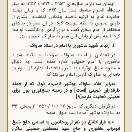
اایشان سه بار در سال‌های ۱۳۵۳ ، ۱۳۲۲ و ۱۳۵۲ به سفر
بیت‌الله الحرام مشرف شد. سال ۱۳۴۴ که با زمان تبعید
حضرت امام به ترکیه فاصله چندانی نداشت، ایشان از
طریق بحرین به مکه عزیمت کرد. در آن سفر در جاهای
مختلف از امام سخن گفت و برای آزادی و بازگشت او دعا
کرد. البته پس از پایان این سفر به ساواک احضار شد.
4. ارتباط شهید عاشوری با امام در اسناد ساواک
در تعدادی از اسناد ساواک صراحتا به ارتباط شهید
عاشوری با امام خمینی اشاره شده است. به دنبال
مسافرت شیخ ابوتراب به شیراز بلافاصله اداره کل سوم در
نامه‌ای به ساواک فارس اعلام می‌کند که:
«برابر اعلام ساواک بوشهر نامبرده فوق که از جمله
طرفداران خمینی [است] و در زمینه جمع‌آوری پول برای
خمینی فعالیت دارد»
[9]
در گزارش دیگری که تاریخ 27 / 10 / 1352 از بخش 321
به ساواک بوشهر آمده است عنوان شده:
«به قرار اطلاع دو نفر از روحانیون به اسامی حاج شیخ
ابوتراب عاشوری و حاج سید مصطفی حسینی ساکن