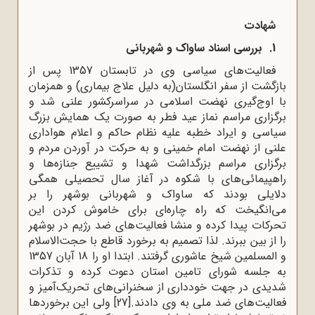
شهادت
1.
بررسی
اسناد
ساواک
و
شهربانی
فعالیت‌های سیاسی وی در تابستان 1357 پس از
بازگشت از سفر انگلستان(به دلیل علاج بیماری) و همزمان
با اوج‌گیری نهضت اسلامی در سراسرکشور علنی شد و
برگزاری مراسم نماز عید فطر به صورت یک همایش بزرگ
سیاسی و ایراد خطبه علیه نظام حاکم و اعلام هواداری
علنی از نهضت امام خمینی و به حرکت در آوردن مردم و
برگزاری مراسم بزرگداشت شهدا و تشییع جنازه‌ها و
راهپیمائی‌های با شکوه در آغاز سال تحصیلی همگی
دلایلی بودند که ساواک و شهربانی بوشهر را بر
می‌انگیخت که راه چاره‌ای برای خاموش کردن این
تحرکات پیدا کرده و منشا فعالیت‌های ضد رژیم در بوشهر
را از بین ببرند
.
لذا تصمیم به برخورد قاطع با حجت‌الاسلام
و المسلمین شیخ عاشوری گرفتند. ابتدا او را 18 آبان 1357
به جلسه شورای تامین استان دعوت کرده و تذکرات
شدیدی در جهت خودداری از سخنرانی‌های تحریک‌آمیز و
فعالیت‌های ضد ملی به وی دادند.
[27]
ولی این برخوردها