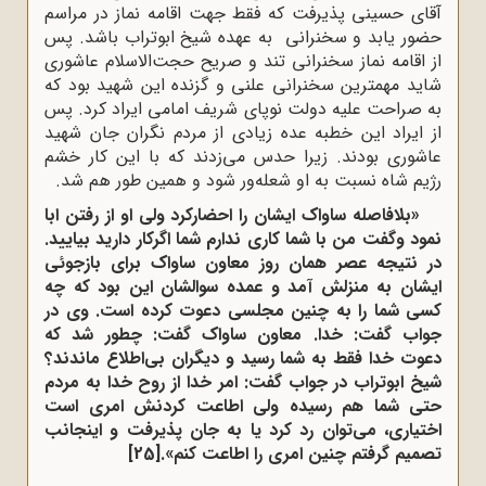
آقای حسینی پذیرفت که فقط جهت اقامه نماز در مراسم
حضور یابد و سخنرانی به عهده شیخ ابوتراب باشد. پس
از اقامه نماز سخنرانی تند و صریح حجت‌الاسلام عاشوری
شاید مهمترین سخنرانی علنی و گزنده این شهید بود که
به صراحت علیه دولت نوپای شریف امامی ایراد کرد. پس
از ایراد این خطبه عده زیادی از مردم نگران جان شهید
عاشوری بودند. زیرا حدس می‌زدند که با این کار خشم
رژیم شاه نسبت به او شعله‌ور شود و همین طور هم شد.
«بلافاصله ساواک ایشان را احضارکرد ولی او از رفتن ابا
نمود وگفت من با شما کاری ندارم شما اگرکار دارید بیایید.
در نتیجه عصر همان روز معاون ساواک برای بازجوئی
ایشان به منزلش آمد و عمده سوالشان این بود که چه
کسی شما را به چنین مجلسی دعوت کرده است. وی در
جواب گفت: خدا. معاون ساواک گفت: چطور شد که
دعوت خدا فقط به شما رسید و دیگران بی‌اطلاع ماندند؟
شیخ ابوتراب در جواب گفت: امر خدا از روح خدا به مردم
حتی شما هم رسیده ولی اطاعت کردنش امری است
اختیاری، می‌توان رد کرد یا به جان پذیرفت و اینجانب
تصمیم گرفتم چنین امری را اطاعت کنم».
[25]