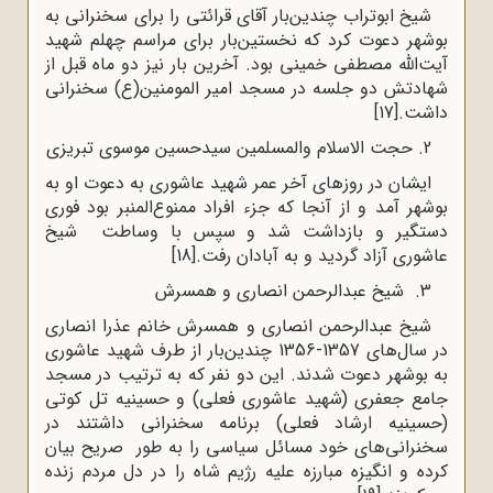
شیخ ابوتراب چندین‌بار آقای قرائتی را برای سخنرانی به
بوشهر دعوت کرد که نخستین‌بار برای مراسم چهلم شهید
آیت‌الله مصطفی خمینی بود. آخرین ‌بار نیز دو ماه قبل از
شهادتش دو جلسه در مسجد امیر المومنین(ع) سخنرانی
داشت.
[17]
2. حجت الاسلام والمسلمین سیدحسین موسوی تبریزی
ایشان در روزهای آخر عمر شهید عاشوری به دعوت او به
بوشهر آمد و از آنجا که جزء افراد ممنوع‌المنبر بود فوری
دستگیر و بازداشت شد و سپس با وساطت شیخ
عاشوری آزاد گردید و به آبادان رفت.
[18]
3. شیخ عبدالرحمن انصاری و همسرش
شیخ عبدالرحمن انصاری و همسرش خانم عذرا انصاری
در سال‌های 1357-1356 چندین‌بار از طرف شهید عاشوری
به بوشهر دعوت شدند. این دو نفر که به ترتیب در مسجد
جامع جعفری (شهید عاشوری فعلی) و حسینیه تل کوتی
(حسینیه ارشاد فعلی) برنامه سخنرانی داشتند در
سخنرانی‌های خود مسائل سیاسی را به طور صریح بیان
کرده و انگیزه مبارزه علیه رژیم شاه را در دل مردم زنده