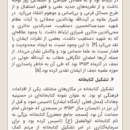
در ارتباط بود و به مسائل سیاسی و اجتماعی روز توجه
داشت و از نظریه‌های جدید علمی و فقهی استقبال و از
طرح مسائل فرعی و بی‌اساس و موهوم انتقاد می‌کرد. در
شیراز علاوه بر آیت‌الله بهاءالدین محلاتی با آیات عظام
شهید سیدعبدالحسین دستغیب‌، صدرالدین حائری و
محی‌الدین حائری شیرازی ارتباط داشت. با وجود علاقه‌ای
که به شهید دستغیب داشت، بعضی از نظرات ایشان را
نقد می‌کرد.
[4]
با این وجود نسبت به ایجاد محدودیت و
فشار نسبت به علما حساس بود و واکنش نشان می‌داد. از
جمله آن‌ها امضای تلگرافی خطاب به آیت‌الله خوئی در
نجف در آذرماه ۱۳۵۳ بود که طی آن به خاطر پاسداری از
حوزه علمیه نجف از ایشان تقدیر کرده بود.
[5]
4. تشکیل کتابخانه
تشکیل کتابخانه در مکان‌های مختلف یکی از اقدامات
فرهنگی او بود. به عنوان نمونه کتابخانه‌ای در حسینیه
چغادک (محل فعلی آرامگاه ایشان) تاسیس نمود و قبل از
آن نیز در تابستان سال 1353 در مسجدی که خودش امام
جماعت آن بود (مسجد جامع جعفری) کتابخانه بزرگی به
نام کتابخانه ابوالفضل (ع) تاسیس کرده بود و برای
سرمایه‌گذاری در امر تشکیل کتابخانه از مردم کمک