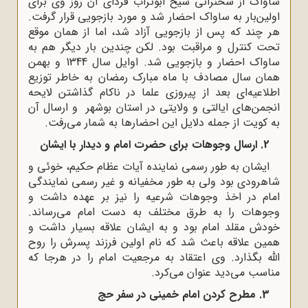
ساواک از سخنرانی شیخ ابوتراب فردای آن روز وی برای
اولین‌بار به ساواک احضار شد و مورد بازجویی قرار گرفت.
هر چند که پس از بازجویی آزاد شد، اما از همان موقع
تحت کنترل و مراقبت بود. لکن چندین بار دیگر هم به
ساواک احضار و بازجویی شد. اوایل سال 1344 و بهمن
همان سال مصادف با ماه مبارک رمضان به خاطر توزیع
اطلاعیه‌ای بعد از پیروزی علما در ناکام گذاشتن لایحه
انجمن‌های ایالتی و ولایتی در استان بوشهر و ارسال آن
به کویت از جمله دلایل این احضارها به شمار می‌رفت.
2. ارسال وجوهات برای حضرت امام و دیدار با ایشان
ایشان به طور رسمی نماینده آیات عظام حکیم، خوئی و
شاهرودی بود ولی به طور مخفیانه و غیر رسمی نمایندگی
امام در اخذ وجوهات شرعیه را نیز بر عهده داشت و
وجوهات را به طرق مختلف به دست امام می‌رساند.
خودش مقلد امام بود و به ایشان علاقه بسیار داشت و
همین علاقه باعث شد که نام اولین فرزند پسرش را روح
الله بگذارد. وی اعتقاد به مرجعیت امام را در هرجا که
مناسب می‌دید عنوان می‌کرد.
3. مطرح کردن امام خمینی در سفر حج