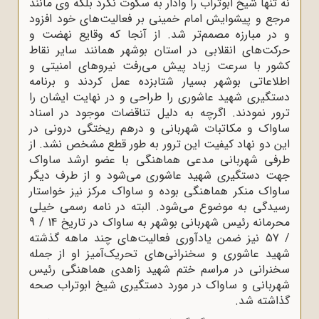
نه تنها شیخ ابوتراب را وادار به سکوت نکرد بلکه وی مانند
مرجع و پیشوایش امام خمینی بر فعالیت‌های خود افزود
و در مبارزه مصمم‌تر شد. از آنجا که وقایع نهضت و
حرکت‌های انقلابی در استان بوشهر همانند سایر نقاط
کشور با سرعت زیاد پیش می‌رفت نیروهای امنیتی و
اطلاعاتی بوشهر بسیار شتابزده عمل کردند و برنامه
دستگیری شهید عاشوری را طراحی و در نهایت ایشان را
ترور نمودند. اگرچه به دلیل تناقضات موجود در اسناد
ساواک و مکاتبات شهربانی‌ و درهم ریختگی درونی در
این دو نهاد کیفیت این ترور به طور قطع مشخص نشد. از
طرفی شهربانی مدعی هماهنگی با عضو ارشد ساواک
جهت دستگیری شهید عاشوری می‌شود و از طرف دیگر
ساواک منکر هماهنگی بوده و ساواک مرکز نیز خواستار
رسیدگی به موضوع می‌شود. البته در نامه رسمی خیلی
محرمانه رئیس شهربانی بوشهر به ساواک در تاریخ 14 / 9
/ 57 نیز ضمن یادآوری فعالیت‌های چند ماهه گذشته
شهید عاشوری و سخنرانی‌های تحریک‌آمیز او از جمله
سخنرانی در مراسم ختم شهید زاهدی هماهنگی رئیس
شهربانی و ساواک در مورد دستگیری شیخ ابوتراب صحه
گذاشته شد.