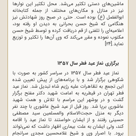
ماشین‌های دستی تکثیر می‌شد. محل تکثیر این نوارها
نیز در منازل و مکان‌های مختلف از جمله کتابخانه
ابوالفضل (ع) بوده است. حتی در صبح روز شهادتش نیز
هنگامی که شیخ حسن بحرانی به دیدن او رفته بود،
اعلامیه‌ای را تلفنی از قم دریافت کرده و توسط شیخ حسن
مکتوب نموده و مقرر می‌کند که وی آن‌ها را تکثیر و توزیع
نماید.
[24]
برگزاری نماز عید فطر سال 1357
نماز عید فطر سال 1357 در سراسر کشور به صورت با
شکوهی برگزار شد و با برنامه‌های از پیش تعیین شده
این تجمع به تظاهرات علیه رژیم شاه تبدیل شد. نماز عید
فطر تهران در قیطریه به امامت شهید دکتر مفتح برگزار
گشت و در بوشهر این مراسم با تلاش و همت شهید
عاشوری برپا شد. روز قبل از عید شیخ عاشوری با چند نفر
دیگر به منزل حجت‌الاسلام والمسلمین سید مصطفی
حسینی رفتند و از ایشان خواستند تا نماز عید را اقامه
کند، ولی ایشان به علت بیماری اظهار داشت که نمی‌تواند
برود. با اصرار وی و شیخ غلامحسین مجدی سرانجام