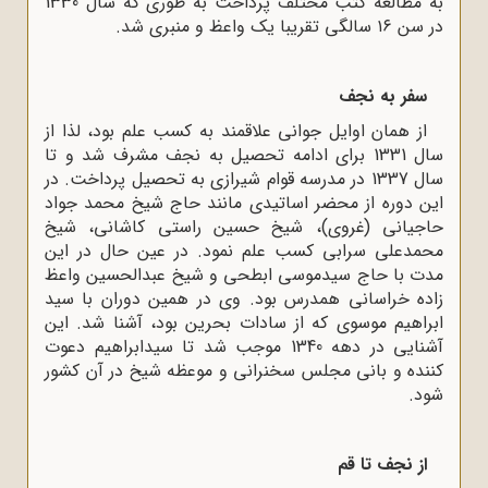
به مطالعه کتب مختلف ‌پرداخت به طوری که سال 1330
در سن ۱۶ سالگی تقریبا یک واعظ و منبری شد.
سفر به نجف
از همان اوایل جوانی علاقمند به کسب علم بود، لذا از
سال 1331 برای ادامه تحصیل به نجف مشرف شد و تا
سال 1337 در مدرسه قوام شیرازی به تحصیل پرداخت. در
این دوره از محضر اساتیدی مانند حاج شیخ محمد جواد
حاجیانی (غروی)، شیخ حسین راستی کاشانی، شیخ
محمدعلی سرابی کسب علم نمود. در عین حال در این
مدت با حاج سیدموسی ابطحی و شیخ عبدالحسین واعظ
زاده خراسانی همدرس بود. وی در همین دوران با سید
ابراهیم موسوی که از سادات بحرین بود، آشنا شد. این
آشنایی در دهه 1340 موجب شد تا سیدابراهیم دعوت
کننده و بانی مجلس سخنرانی و موعظه شیخ در آن کشور
شود.
از نجف تا قم