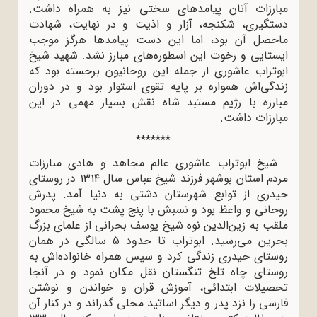
مبارزات آنان پیامدهای سختی نیز به همراه داشت.
دستگیری، شکنجه، آزار و اذیت و در نهایت، شهادت
ماحصل آن بود، اما این دست پیامدها هرگز موجب
ایستایی و رخوت این اسطوره‌های مبارز نشد. شهید شیخ
ابوتراب عاشوری از جمله این روحانیون برجسته بود که
زندگی‌اش همواره بر پایه تقوی استوار بود و در دوران
مبارزه با رژیم مستبد شاه نقش بسیار مهمی در این
مبارزات داشت
.
*******
شیخ ابوتراب عاشوری عالم مجاهد و هادی مبارزات
مردم استان بوشهر فرزند شیخ عباس سال ۱۳۱۴ در روستای
حیدری از توابع شهرستان دشتی به دنیا آمد. پدرش
روحانی و واعظ بود و نسبش با پنج پشت به شیخ محمود
ملقب به زین‌الدین نوه شیخ یوسف بحرانی از علمای بزرگ
بحرین می‌رسید. ابوتراب تا حدود ۵ سالگی در همان
روستای حیدری زندگی کرد و سپس همراه خانواده‌اش به
روستای چاه تلخ تنگستان نقل مکان نمود و در آنجا
تحصیلات ابتدائی، آموزش قران و خواندن و نوشتن
فارسی را نزد پدر و دیگر اساتید محلی گذراند و در کنار آن