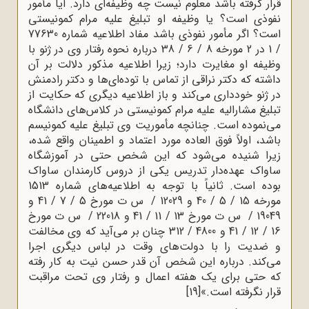
قرار گرفته باشد معلوم نیست چه وظیفه‌ای دارد. آیا مأمور
نفوذی است؟ یا وظیفه او تبلیغ علیه مرام کمونیستی
است؟ اگر مأمور نفوذی باشد مفاد اطلاعیه شماره 77630
/ 1 در 2 مورخه 8 / 6 / 38 درباره نحوه رفتار وی در ژنو با
وظیفه او مغایرت دارد؛ زیرا اطلاعیه مذکور دلالت بر آن
داشته که دکتر نراقی از تماس با توده‌ای‌ها و دکتر رادمنش
در ژنو خودداری می‌کند و باز اطلاعیه دیگری که حکایت از
تبلیغ مشارالیه علیه مرام کمونیستی در کلاس‌های دانشگاه
می‌نموده است. چنانچه مأموریت وی تبلیغ علیه کمونیسم
باشد، اولاً فوق العاده مورد اعتماد و اطمینان واقع شده،
زیرا شنیده می‌شود که این شخص حتی در آموزشگاه
ساواک عهده‌دار تدریس یکی از دروس کارمندان ساواک
بوده است. ثانیاً با توجه به اطلاعیه‌های شماره 1513
مورخه 15 / 5 / 40 و 12029 / س ت مورخ 5 / 7 / 41 و
19049 / س ت مورخ 13 / 11 / 41 و 22018 / س ت مورخ
16 / 12 / 41 و 4800 / 312 چنان بر می‌آید که وی مخالفت
و ضدیت را با دولت‌های وقت در لباس دیگری اجرا
می‌کند. درباره این شخص آن قدر حسن نیت به کار رفته
که حتی برای یک هفته اعمال و رفتار وی تحت مراقبت
قرار نگرفته است.»
[19]