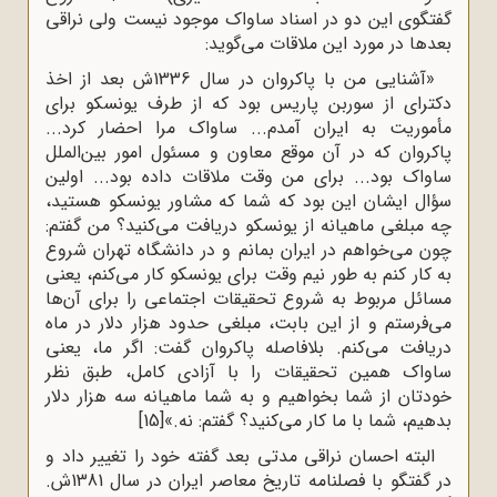
گفتگوی این دو در اسناد ساواک موجود نیست ولی نراقی
بعدها در مورد این ملاقات می‌گوید:
«آشنایی من با پاکروان در سال 1336ش بعد از اخذ
دکترای از سوربن پاریس بود که از طرف یونسکو برای
مأموریت به ایران آمدم... ساواک مرا احضار کرد...
پاکروان که در آن موقع معاون و مسئول امور بین‌الملل
ساواک بود... برای من وقت ملاقات داده بود... اولین
سؤال ایشان این بود که شما که مشاور یونسکو هستید،
چه مبلغی ماهیانه از یونسکو دریافت می‌کنید؟ من گفتم:
چون می‌خواهم در ایران بمانم و در دانشگاه تهران شروع
به کار کنم به طور نیم وقت برای یونسکو کار می‌کنم، یعنی
مسائل مربوط به شروع تحقیقات اجتماعی را برای آن‌ها
می‌فرستم و از این بابت، مبلغی حدود هزار دلار در ماه
دریافت می‌کنم. بلافاصله پاکروان گفت: اگر ما، یعنی
ساواک همین تحقیقات را با آزادی کامل، طبق نظر
خودتان از شما بخواهیم و به شما ماهیانه سه هزار دلار
بدهیم، شما با ما کار می‌کنید؟ گفتم: نه.»
[15]
البته احسان نراقی مدتی بعد گفته خود را تغییر داد و
در گفتگو با فصلنامه تاریخ معاصر ایران در سال 1381ش.