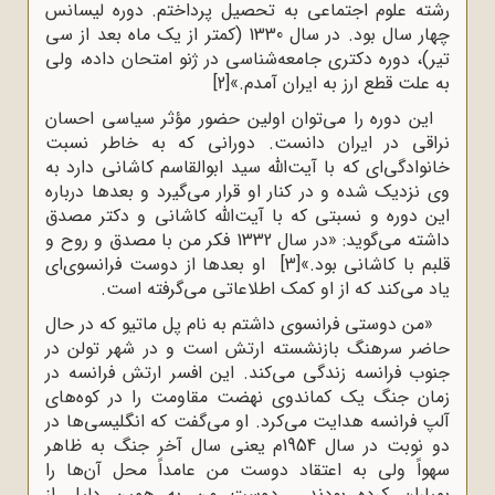
رشته علوم اجتماعی به تحصیل پرداختم. دوره لیسانس
چهار سال بود. در سال 1330 (کمتر از یک ماه بعد از سی
تیر)، دوره دکتری جامعه‌شناسی در ژنو امتحان داده، ولی
به علت قطع ارز به ایران آمدم.»
[2]
این دوره را می‌توان اولین حضور مؤثر سیاسی احسان
نراقی در ایران دانست. دورانی که به خاطر نسبت
خانوادگی‌ای که با آیت‌الله سید ابوالقاسم کاشانی دارد به
وی نزدیک شده و در کنار او قرار می‌گیرد و بعدها درباره
این دوره و نسبتی که با آیت‌الله کاشانی و دکتر مصدق
داشته می‌گوید: «در سال 1332 فکر من با مصدق و روح و
قلبم با کاشانی بود.»
[3]
او بعدها از دوست فرانسوی‌ای
یاد می‌کند که از او کمک اطلاعاتی می‌گرفته است.
«من دوستی فرانسوی داشتم به نام پل ماتیو که در حال
حاضر سرهنگ بازنشسته ارتش است و در شهر تولن در
جنوب فرانسه زندگی می‌کند. این افسر ارتش فرانسه در
زمان جنگ یک کماندوی نهضت مقاومت را در کوه‌های
آلپ فرانسه هدایت می‌کرد. او می‌گفت که انگلیسی‌ها در
دو نوبت در سال 1954م یعنی سال آخر جنگ به ظاهر
سهواً ولی به اعتقاد دوست من عامداً محل آن‌ها را
بمباران کرده بودند... دوست من به همین دلیل از