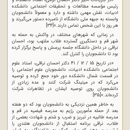
رئیس مؤسسه مطالعات و تحقیقات اجتماعی دانشکده
ادبیات، نقش مهمی داشته و دارد و معمولاً دانشجویان
وابسته به جبهه ملی دانشگاه از نامبرده دستور می‌گیرند و
هر روز با این شخص تماس دارند.»
[34]
در زمانی که شهرهای مختلف در واکنش به حمله به
شهر قم و دستگیری گسترده طلاب ملتهب بود، احسان
نراقی در داخل دانشگاه جلسه پرسش و پاسخ برگزار کرده
بود تا دانشجویان را کنترل کند.
«در تاریخ 15 / 12 / 41 دکتر احسان نراقی، استاد علوم
اجتماعی دانشکده ادبیات، دانشجویان علوم اجتماعی را
در قسمت شمال دانشکده دور خود جمع کرده و توصیه
می‌کرد که در میتینگ شرکت کنند و عده زیادی از
دانشجویان روی توصیه ایشان در تظاهرات شرکت
کرده‌اند.»
[35]
به خاطر همین نزدیکی به دانشجویان بود که دو هفته
بعد از حمله مأمورین رژیم به مدرسه فیضیه در قم و
مدرسه طالبیه در تبریز و ضرب و شتم و شهادت بعضی از
طلاب، نراقی برنامه استقبال از دانشجویان هلندی را
ترتیب می‌دهد که برای کمک به زلزله‌زدگان به ایران