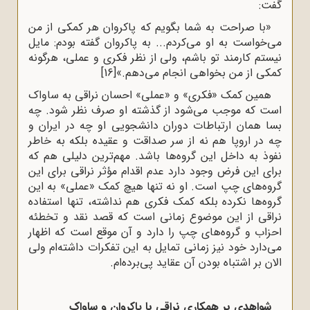
گفت:
«با صراحت به شما بگویم که پاکروان هر کمکی از من
می‌خواست به او می‌کردم... به پاکروان گفته بودم: مایل
نیستم کارمند تو باشم، ولی از نظر فکری و عملی، هرگونه
کمکی از من بخواهی انجام می‌دهم.»
[16]
همین کمک «فکری» و «عملی» احسان نراقی به ساواک
است که موجب می‌شود از گذشته او صرف نظر شود. چه
بسا همان ارتباطات دوران دانشجویی او چه در ایران و
چه در اروپا هم نه از سر صداقت و عقیده بلکه به خاطر
نفوذ به داخل این گروه‌ها باشد. مهم‌ترین دلیلی هم که
برای این فرض وجود دارد عدم اقدام مؤثر نراقی برای این
گروه‌های چپ است. او نه تنها هیچ کمک «عملی» به این
گروه‌ها نکرده بلکه کمک فکری هم نداشته، تنها استفاده
نراقی از این موضوع زمانی است که قصد نقد و تخطئه
احزاب و گروه‌های چپ را دارد و آن موقع است که اظهار
می‌دارد خود نیز زمانی تمایل به این تفکرات داشته‌ام ولی
الان بر اشتباه بودن آن عقاید پی‌برده‌ام.
شواهدی بر همکاری نراقی با پاکروان و ساواک