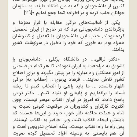
کثیری از دانشجویان را که به من اعتقاد دارند، به سازمان
جوانان جلب کرده و در اطراف شما جمع نمایم.»
[39]
یکی از فعالیت‌های نراقی مقابله با فرار مغزها و
بازگرداندن دانشجویانی بود که در خارج از ایران تحصیل
کرده بودند. جذب این دانشجویان با تعدیل و کنترلشان
همراه بود. به طوری که خود را دخیل در سرنوشت کشور
بدانند.
«دکتر نراقی... در دانشگاه برکلی... دانشجویان را
تشویق به مراجعت به ایران نمودند، تا هر کدام در قسمتی
از امور مملکتی راه مبارزه را در پیش بگیرند و برای اصلاح
کشور تلاش نمایند... فرهاد پرتوی... [خطاب به] نراقی
اظهار داشت: ... ما باید راهی را انتخاب کنیم تا ریشه
فساد را براندازیم و پایه‌ای نو بنیاد کنیم... دکتر نراقی
پاسخ دادند که امروز در ایران انقلاب میسر نیست، چون
اکثریت کارگران و کشاورزان در موقعیت کنونی نسبت به
شاه و هیئت حاکمه نظر خوب دارند و این‌ها هستند که
بایستی ایجاد انقلاب کنند، ولی حاضر به انقلاب نیستند.
پس راه ما راه انقلاب نیست، بلکه اصلاح تدریجی است و
آن هم بایستی به وسیله افراد تحصیل کرده صورت