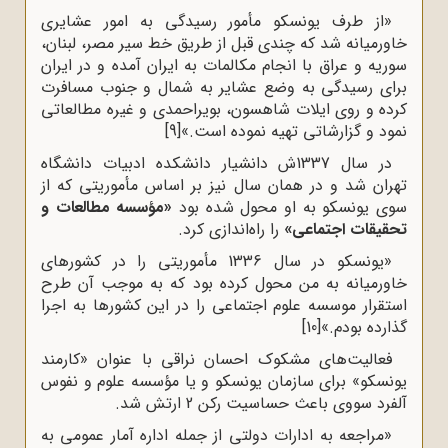
«از طرف یونسکو مأمور رسیدگی به امور عشایری
خاورمیانه شد که چندی قبل از طریق خط سیر مصر، لبنان،
سوریه و عراق با انجام مکالمات به ایران آمده و در ایران
برای رسیدگی به وضع عشایر به شمال و جنوب مسافرت
کرده و روی ایلات شاهسون، بویراحمدی و غیره مطالعاتی
نمود و گزارشاتی تهیه نموده است.»
[9]
در سال 1337ش دانشیار دانشکده ادبیات دانشگاه
تهران شد و در همان سال نیز بر اساس مأموریتی که از
سوی یونسکو به او محول شده بود
«مؤسسه مطالعات و
تحقیقات اجتماعی»
را راه‌اندازی کرد.
«یونسکو در سال 1336 مأموریتی را در کشورهای
خاورمیانه به من محول کرده بود که به موجب آن طرح
استقرار موسسه علوم اجتماعی را در این کشورها به اجرا
گذارده بودم.»
[10]
فعالیت‌های مشکوک احسان نراقی با عنوان «کارمند
یونسکو» برای سازمان یونسکو و یا مؤسسه علوم و نفوس
آلفرد سووی باعث حساسیت رکن 2 ارتش شد.
«مراجعه به ادارات دولتی از جمله اداره آمار عمومی به