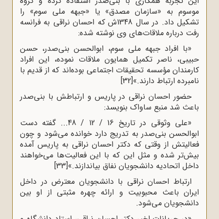
این تجربه همکاری با بنی‌صدر استفاده کرده و گروه
موسوم به «سازمان مصدق» یا «جبهه ملی سوم» را
تشکیل داد. در سال 1348ش که احسان نراقی به فرانسه
رفت درباره ملاقات‌های وی نوشته شده:
«با افراد جبهه ملی سوم، ابوالحسن بنی‌صدر، حسن
حبیبی، ناصر تکمیل همایون ملاقات نموده، این افراد
کارمندان مؤسسه تحقیقات اجتماعی بوده‌اند که از قدیم با
نامبرده ارتباط دارند.»
[32]
حضور احسان نراقی در پاریس و ارتباطش با بنی‌صدر
باعث شد منبع ساواک بنویسد:
«علی وثوقی در تاریخ 16 / 12 / 48... گفته دست
ابوالحسن بنی‌صدر به تدریج دارد خوانده می‌شود و چون
فعالیتش از وقتی که دکتر احسان نراقی به پاریس آمده
بیش‌تر شده و مثل این که با این فعالیت‌ها می‌خواهند
داخل اتحادیه دانشجویان نفاق بیاندازند.»
[33]
ارتباط احسان نراقی با دانشجویان معترض در داخل
ایران باعث محبوبیت و ارائه چهره مثبتی از او بین
دانشجویان می‌شود.
«در جریانات اخیر دکتر احسان نراقی، استاد دانشگاه و