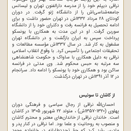
نراقی دیپلم خود را از مدرسه دارالفنون تهران و لیسانس
جامعه‌شناسی‌اش را از دانشگاه ژنو گرفت. در دوران
کودتای 28 مرداد 1332ش در تهران حضور داشت و برای
ادامه تحصیل به فرانسه رفت و دکترای خود را از دانشگاه
سوربن گرفت. او در این مدت به همکاری با یونسکو
پرداخت سپس به ایران بازگشت و در دانشگاه تهران
مشغول به کار شد. در سال 1337ش مؤسسه مطالعات و
تحقیقات اجتماعی را تأسیس کرد. با وقوع انقلاب اسلامی
نراقی به دلیل همکاری با ساواک و حکومت شاهنشاهی
سه مرتبه به حبس محکوم شد. وی مدتی در فرانسه
ساکن بود و همکاری خود با یونسکو را ادامه داد. سرانجام
در 12 آذر 1391ش در تهران درگذشت.
از کاشان تا سوئیس
احسان‌الله نراقی از رجال سیاسی و فرهنگی دوران
پهلوی (1320-1357ش) ، متولد 22 شهریور 1305 در کاشان
است. خاندان نراقی از خاندان‌های معتبر و محترم کاشان
و منصوب به روحانیت و علما بود. اما نراقی در کنار پدر و
مادری رشد کرد که جوّ تجددطلبانه در خانواده وجود