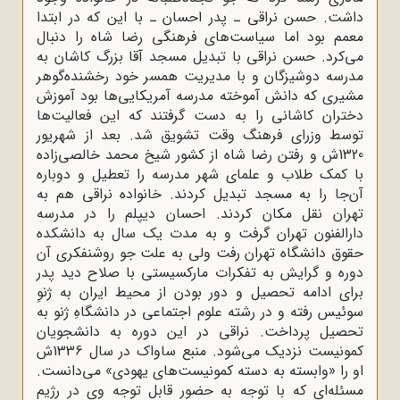
داشت. حسن نراقی ـ پدر احسان ـ با این که در ابتدا
معمم بود اما سیاست‌های فرهنگی رضا شاه را دنبال
می‌کرد. حسن نراقی با تبدیل مسجد آقا بزرگ کاشان به
مدرسه دوشیزگان و با مدیریت همسر خود رخشنده‌گوهر
مشیری که دانش آموخته مدرسه آمریکایی‌ها بود آموزش
دختران کاشانی را به دست گرفتند که این فعالیت‌ها
توسط وزرای فرهنگ وقت تشویق شد. بعد از شهریور
1320‌ش و رفتن رضا شاه از کشور شیخ محمد خالصی‌زاده
با کمک طلاب و علمای شهر مدرسه را تعطیل و دوباره
آن‌جا را به مسجد تبدیل کردند. خانواده نراقی هم به
تهران نقل مکان کردند. احسان دیپلم را در مدرسه
دارالفنون تهران گرفت و به مدت یک سال به دانشکده
حقوق دانشگاه تهران رفت ولی به علت جو روشنفکری آن
دوره و گرایش به تفکرات مارکسیستی با صلاح دید پدر
برای ادامه تحصیل و دور بودن از محیط ایران به ژنوِ
سوئیس رفته و در رشته علوم اجتماعی در دانشگاهِ ژنو به
تحصیل پرداخت. نراقی در این دوره به دانشجویان
کمونیست نزدیک می‌شود. منبع ساواک در سال 1336ش
او را «وابسته به دسته کمونیست‌های یهودی» می‌دانست.
مسئله‌ای که با توجه به حضور قابل توجه وی در رژیم