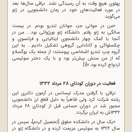
پهلوی هیچ وقت به آن رسیدگی نشد. نراقی سال‌ها بعد
در مورد فعالیت‌های خود در زمان دانشجویی در ژنو
می‌گوید:
«من در جوانی جزء جوانان تندرو بودم. در بیست
سالگی به ژنو رفتم. دانشگاه ژنو بورژوائی بود... من در
آنجا با کمک چهار دانشجوی ایتالیایی و فرانسوی و
چکسلواکی و کانادایی گروهی تشکیل دادیم... به این
گروه چپ تندرو اشخاصی پیوستند؛ از جمله یک یوگسلاو
که از من سنش بیش‌تر بود و با یک دختر سوئیسی
ازدواج کرده بود.»
[1]
فعالیت در دوران کودتای 28 مرداد 1332
نراقی با گرفتن مدرک لیسانس در آزمون دکتری این
رشته شرکت کرد ولی ظاهراً به دلیل قطع ارز دانشجویی
مجبور شد در دوران حساس قبل از کودتای 28 مرداد
1332ش به ایران برگردد.
«یک سال در دانشکده حقوق [تحصیل کردم]، سپس در
سال 1326 به سوئیس عزیمت کرده و در دانشگاه ژنو در