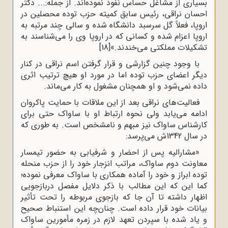
بسیاری از مشاغل حساس نفوذ نموده‌اند. از جمله:... دکتر
احسان نراقی، رئیس سابق کمیته حزب توده محصلین در
اروپا، فعلاً گل سرسبد دانشگاه شده و سالی چند مرتبه به
اروپا اعزام شده و کسانی که در اروپا وی را می‌شناسند به
تشکیلات مملکتی می‌خندند.»
[18]
با وجود چنین گزارشی و قرار گرفتن اسم نراقی در کنار
دیگر اعضای حزب توده اما در مورد او هیچ ترتیب اثری
داده نمی‌شود و او همچنان مشغول به کار می‌ماند.
فعالیت‌های نراقی بعد از این ملاقات با حمایت پاکروان
ادامه می‌یابد ولی نحوه ارتباط او با ساواک حتی برای
کارشناس ساواک نیز مبهم و نامشخص است. به طوری که
در سال 1342ش می‌پرسد:
«مشارالیه پس از احضار و شرفیابی به حضور تیمسار
معاونت دوم ساواک، مراتب انزجار خود را از حزب منحله
توده ابراز و خود را آماده همکاری با ساواک معرفی نموده؛
کما این که این مطالب با ذکر دلایل مفصل دربازجویی
اظهار داشته تا آن جا که بازجوی مربوطه را تحت تأثیر
بیانات خود قرار داده است. چنان‌چه این استنباط صحیح
و یاد شده با سپردن تعهد لازم در زمره مأمورین ساواک