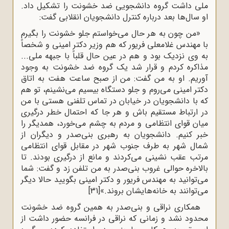
ملی داشت گروه دانشجویی ضد خشونت را تشکیل داد.
او سال‌ها بعد درباره کنترل دانشجویان انقلابی گفت:
«من چون به هر حال می‌خواستم جلو خشونت را بگیرم
با مهندس غلامعلی فریور که هم وزیر دکتر امینی و شخصاً
به وی نزدیک بود و هم در عین حال قلباً با جبهه ملی...
مذاکره کردم و قرار شد یک گروه ضد خشونت به وجود
آوریم. او به من گفت: من از صبح ساعت هفت به اتاق
دکتر امینی می‌روم و جلو دستگاه بیسیم می‌نشینم، تو هم
که با دانشجویان در خیابان در تماس تلفنی هستی با من
در ارتباط مستقیم باش و هر جا که احتمال خطر درگیری
میان قوای انتظامی و مردم به چشم می‌خورد، همدیگر را
خبر کنیم. دانشجویان به رهبری بنی‌صدر و دیگران از
شمال شهر به طرف جنوب شهر در مقابل قوای انتظامی
مرتب عقب نشینی می‌کردند و مانع از درگیری بودند. تا
بالاخره حوالی غروب بنی‌صدر به من تلفن زد و گفت: شما
می‌توانید به مهندس فریور و دکتر امینی بگویید حالا دیگر
می‌توانند به خانه‌هایشان بروند.»
[31]
همکاری نراقی و بنی‌صدر به همین گروه ضد خشونت
محدود نشد و زمانی که نراقی در فرانسه حضور داشت از