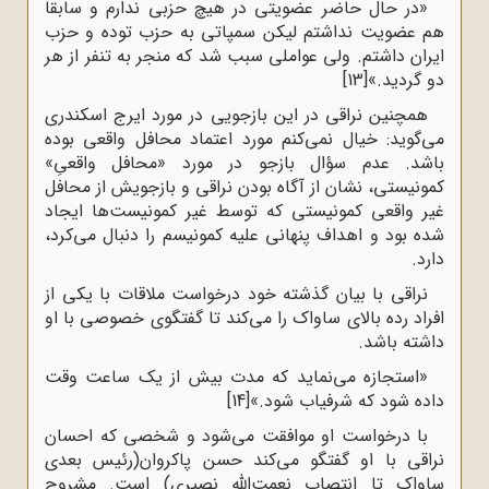
«در حال حاضر عضویتی در هیچ حزبی ندارم و سابقاً
هم عضویت نداشتم لیکن سمپاتی به حزب توده و حزب
ایران داشتم. ولی عواملی سبب شد که منجر به تنفر از هر
دو گردید.»
[13]
همچنین نراقی در این بازجویی در مورد ایرج اسکندری
می‌گوید: خیال نمی‌کنم مورد اعتماد محافل واقعی بوده
باشد. عدم سؤال بازجو در مورد «محافل واقعیِ»
کمونیستی، نشان از آگاه بودن نراقی و بازجویش از محافل
غیر واقعی کمونیستی که توسط غیر کمونیست‌ها ایجاد
شده بود و اهداف پنهانی علیه کمونیسم را دنبال می‌کرد،
دارد.
نراقی با بیان گذشته خود درخواست ملاقات با یکی از
افراد رده بالای ساواک را می‌کند تا گفتگوی خصوصی با او
داشته باشد.
«استجازه می‌نماید که مدت بیش از یک ساعت وقت
داده شود که شرفیاب شود.»
[14]
با درخواست او موافقت می‌شود و شخصی که احسان
نراقی با او گفتگو می‌کند حسن پاکروان(رئیس بعدی
ساواک تا انتصاب نعمت‌الله نصیری) است. مشروح