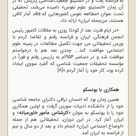
به فرانسه رفت و در انستیتو جمعیت‌شناسی پاریس که در
آن زمان «انستیتو علوم نفوس» نامیده می‌شد، تحقیقی
تحت عنوان «مطالعه نفوس کشورهایی که فاقد آمار کافی
هستند، من‌جمله ایران» ارائه داد.
«در ایام فترت بعد از کودتا روزی به ملاقات کامبور رئیس
انجمن فرهنگی ایران و فرانسه رفتم و تقاضا کردم با
بورس تحقیقاتی من جهت تکمیل مطالعات در زمینه علوم
اجتماعی موافقت کند... چندی بعد هم با درخواستم
موافقت شد و در دسامبر 1954م به پاریس رفتم و فوراً در
مؤسسه تحقیقات جمعیت شناسی که آلفرد سووی ایجاد
کرده بود، کار خود را آغاز کردم.»
[8]
همکاری با یونسکو
همین زمان بود که احسان نراقی دکترای جامعه شناسی
خود را از دانشکده ادبیات سوربن گرفت و اولین همکاری
خود را با یونسکو به عنوان «
کارشناسِ مأمور خاورمیانه
» و
ایران آغاز کرد. در این دوران، تحقیقاتی هم از جمله
«اوضاع اجتماعی ایران» انجام داد و بعد از دو سال و نیم
از فرانسه به ایران آمد.