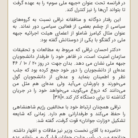
در فرانسه تحت عنوان «جبهه ملی سوم» را به عهده گرفت
تا بتواند آن‌ها را نیز کنترل کند.
این رفتار دوگانه و منافقانه نراقی نسبت به گروه‌های
سیاسی از چشم بعضی از فعالین سیاسی دور نماند. به
عنوان مثال کیامرز شاملو از اعضای هیئت اجرائیه جبهه
ملی در گفتگو با یکی از دوستانش گفته‌ بود:
«دکتر احسان نراقی که مربوط به مطالعات و تحقیقات
سازمان امنیت است، در ظاهر خود را طرفدار دانشجویان
جبهه ملی نشان می دهد. بدان جهت در روز 20 / 10 / 46
عده‌ای از دانشجویان را دور خود جمع کرده بود که جلب
نظر و اطمینان بنماید و عده‌ای از دانشجویان گول
می‌خورند و باورشان می‌آید ولی عده‌ای هم مثل من
می‌دانند که دروغ می‌گوید، می‌خواهد خود را در جریان
گذاشته تا برای دستگاه کار کند.»
[38]
نراقی همچنان ارتباط خود با مخالفین رژیم شاهنشاهی
را حفظ می‌کند و طرفدارانی هم دارد. زمانی که شایعه
تشکیل «وزارت جوانان» قوت گرفت، گفته شد:
«نامبرده با آقای نخست وزیر نیز ملاقات و اظهار داشته:
چنانچه من در رأس وزارت جوانان قرار گیرم می‌توانم عده