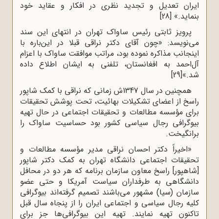
ایران تعدیل و تجدید نظری در افکار و عقاید خود
بنماید.»
[28]
پرویز ثابتی رئیس ساواک تهران در انتهای این سند
می‌نویسد: «چون آقای دکتر نراقی قبلا در این‌باره با
اینجانب مذاکره نموده بود، مراتب موافقت ساواک با اعزام
آل‌احمد به افغانستان، تلفنی به ایشان اطلاع داده
شد.»
[29]
همچنین در سال 1347ش زمانی که نراقی با کمک شاپور
راسخ از اعضای تشکیلات بهائیت، تحت پوشش تحقیقات
برای مؤسسه مطالعات و تحقیقات اجتماعی در حال تهیه
بیوگرافی رجال سیاسی کشور بود حساسیت ساواک را
برانگیخت.
«اخیراً دکتر احسان نراقی مدیر مؤسسه مطالعات و
تحقیقات اجتماعی دانشگاه تهران به کمک دکتر شاپور
[شاهپور] راسخ معاون سازمان برنامه که هر دو در محافل
دانشگاهی به طرفداران سیاست آمریکا و حتی عضو
سازمان (سیا) مشهور می‌باشند تصمیم گرفته‌اند بیوگرافی
کلیه رجال سیاسی و اجتماعی ایران را از پنجاه سال قبل
تاکنون تهیه نمایند. تهیه این بیوگرافی‌ها جز برای