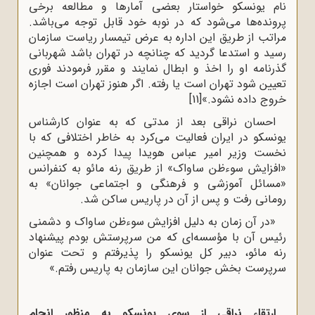
نام یونسکو خواستار بعضی آمارها و مطالعه برخی
پرونده‌ها می‌شود که در نوبه خود قابل توجه می‌باشد.
مراتب از طریق این اداره به عرض تیمسار ریاست سازمان
رسید و استدعا گردید که چنانچه در تهران باشد شهربانی
گذرنامه او را اخذ و ابطال نمایند و مقرر فرمودند فوری
تعیین شود تهران است یا رفته. اگر هنوز تهران است اجازه
خروج داده نشود.»
[11]
احسان نراقی بعد از مدتی که به عنوان کارشناس
یونسکو در ایران فعالیت می‌کرد به خاطر اختلافی که با
نخست وزیر امیر عباس هویدا پیدا کرده و همچنین
«افزایش سوءظن ساواک» از طریق رنه مائو به کنفرانس
«مسائل آموزشی و فرهنگی و اجتماعی جوانان» به
رومانی رفت و پس از آن در پاریس ساکن شد.
«در آن زمان به دلیل افزایش سوءظن ساواک و دشمنی
رئیس آن با مؤسسه‌ای که من سرپرستش بودم پیشنهاد
رنه مائو، دبیر کل یونسکو را پذیرفتم و تحت عنوان
سرپرست بخش جوانان این سازمان به پاریس رفتم.»
ارتقاء نراقی از سوی یونسکو به منظور انجام