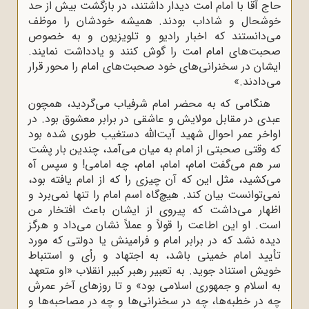
حاج آقا با امام امت دیدار داشتند، در بازگشت بیش از حد
خوشحال و شاداب بودند. همیشه خودشان را موظف
می‌دانستند که اخبار رادیو و تلویزیون و به خصوص
صحبت‌های امام امت را گوش کنند و یادداشت نمایند.
ایشان در سخنرانی‌های خود صحبت‌های امام را محور قرار
می‌دادند.»
هنگامی که به محضر امام شرفیاب می‌گردید، همچون
عبدی در مقابل مولایش و عاشقی در برابر معشوق بود. در
اواخر عمر احوال شهید آیت‌الله دستغیب طوری شده بود
که وقتی صحبتی از امام به میان می‌آمد، چندین بار پشت
سر هم می‌گفت امام، امام، امام، چه امامی! و سپس آه
می‌کشید، مثل این که آن چیزی را که از امام یافته بود،
نمی‌توانست بیان کند. هیچ‌گاه اسم امام را تنها نمی‌برد و
اظهار می‌داشت که پیروی از ایشان باعث افتخار من
است. او این اطاعت را قولاً و عملاً نشان می‌داد و هرگز
دیده نشد که در برابر امام و فرامینش یا دولتی که مورد
تأیید امام خمینی باشد، به اجتهاد و رأی و استنباط
خویش استناد جوید. به تعبیر رهبر کبیر انقلاب «او متعهد
به اسلام و جمهوری اسلامی بود» و تا روزهای آخر عمرش
چه در خطبه‌ها، چه در سخنرانی‌ها و چه در مصاحبه‌ها و