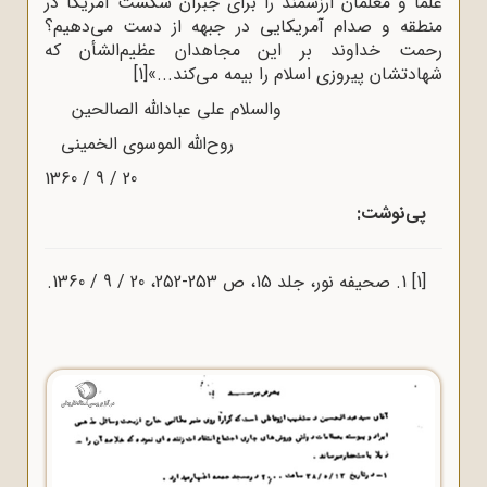
علما و معلمان ارزشمند را برای جبران شکست آمریکا در
منطقه و صدام آمریکایی در جبهه از دست می‌دهیم؟
رحمت خداوند بر این مجاهدان عظیم‌الشأن که
شهادتشان پیروزی اسلام را بیمه می‌کند...»
[1]
والسلام علی عبادالله الصالحین
روح‌الله‌ الموسوی الخمینی
20 / 9 / 1360
پی‌نوشت:
[1]
1. صحیفه نور، جلد 15، ص 253-252، 20 / 9 / 1360.