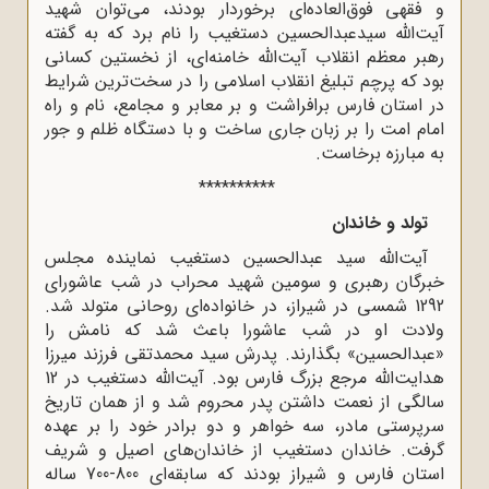
و فقهی فوق‌العاده‌ای برخوردار بودند، می‌توان شهید
آیت‌الله سیدعبدالحسین دستغیب را نام برد که به گفته
رهبر معظم انقلاب آیت‌الله خامنه‌ای، از نخستین کسانی
بود که پرچم تبلیغ انقلاب اسلامی را در سخت‌ترین شرایط
در استان فارس برافراشت و بر معابر و مجامع، نام و راه
امام امت را بر زبان جاری ساخت و با دستگاه ظلم و جور
به مبارزه برخاست.
**********
تولد و خاندان
آیت‌الله سید عبدالحسین دستغیب نماینده مجلس
خبرگان رهبری و سومین شهید محراب در شب عاشورای
1292 شمسی در شیراز، در خانواده‌ای روحانی متولد شد.
ولادت او در شب عاشورا باعث شد که نامش را
«عبدالحسین» بگذارند. پدرش سید محمدتقی فرزند میرزا
هدایت‌الله مرجع بزرگ فارس بود. آیت‌الله دستغیب در 12
سالگی از نعمت داشتن پدر محروم شد و از همان تاریخ
سرپرستی مادر، سه خواهر و دو برادر خود را بر عهده
گرفت. خاندان دستغیب از خاندان‌های اصیل و شریف
استان فارس و شیراز بودند که سابقه‌ای 800-700 ساله