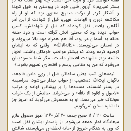
همه خواهند مرد و مرگ حق است. چه بهتر است که در
بستر نمیریم.» آرزوی قلبی خود در پیوستن به خیل شهدا
را آشکار کرد. از برکت مدارج معنوی بود که او از راه
مکاشفه درون و الهامات غیبی، قبل از شهادت از این امر
آگاهی یافت. نقل کرده‌اند که قبل از شهادتش، کسی
خواب دیده بود که محلی آتش گرفته است و دود حلقه
حلقه به آسمان می‌رود، آقا هم همراه دود بالا می‌روند و
در آسمان می‌نویسند: «لااله‌الاالله». وقتی که به ایشان
توصیه کرده بودند که بیشتر مواظب خودتان باشند، اظهار
داشته بود: «شهادت افتخار ماست، مگر شما حسودیتان
می‌شود که من به مقامی برسم و افتخاری نصیبم بشود.»
نیمه‌های شب یعنی ساعاتی قبل از روی دادن فاجعه،
ناگهان آیت‌الله دستغیب از خواب بیدار می‌شود، سراسیمه
در بستر نشسته، دست‌ها را بر پیشانی نهاده و مرتب
«لاحول و لاقوه الا بالله» را می‌خواند. حالتش از یک خواب
هولناک خبر می‌دهد. او به همسرش می‌گوید که امروز جز
با اشاره سخن نمی‌گویم.
ساعت 30 / 11 صبح جمعه 20 آذر 1360 طبق معمول عازم
میعادگاه نماز جمعه می‌شود. از پاسدار ایشان نقل است
که وی به هنگام خروج از خانه لحظه‌ای می‌ایستد، شالش