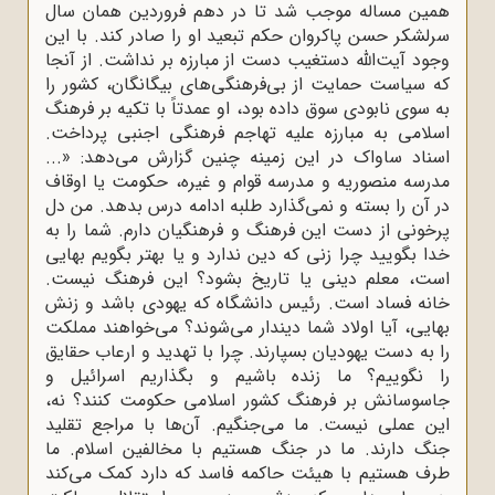
همین مساله موجب شد تا در دهم فروردین همان سال
سرلشکر حسن پاکروان حکم تبعید او را صادر کند. با این
وجود آیت‌الله دستغیب دست از مبارزه بر نداشت. از آنجا
که سیاست حمایت از بی‌فرهنگی‌های بیگانگان، کشور را
به سوی نابودی سوق داده بود، او عمدتاً با تکیه بر فرهنگ
اسلامی به مبارزه علیه تهاجم فرهنگی اجنبی ‌پرداخت.
اسناد ساواک در این زمینه چنین گزارش می‌دهد: «...
مدرسه منصوریه و مدرسه قوام و غیره، حکومت یا اوقاف
در آن را بسته و نمی‌گذارد طلبه ادامه درس بدهد. من دل
پرخونی از دست این فرهنگ و فرهنگیان دارم. شما را به
خدا بگویید چرا زنی که دین ندارد و یا بهتر بگویم بهایی
است، معلم دینی یا تاریخ بشود؟ این فرهنگ نیست.
خانه فساد است. رئیس دانشگاه که یهودی باشد و زنش
بهایی، آیا اولاد شما دیندار می‌شوند؟ می‌خواهند مملکت
را به دست یهودیان بسپارند. چرا با تهدید و ارعاب حقایق
را نگوییم؟ ما زنده باشیم و بگذاریم اسرائیل و
جاسوسانش بر فرهنگ کشور اسلامی حکومت کنند؟ نه،
این عملی نیست. ما می‌جنگیم. آن‌ها با مراجع تقلید
جنگ دارند. ما در جنگ هستیم با مخالفین اسلام. ما
طرف هستیم با هیئت حاکمه فاسد که دارد کمک می‌کند