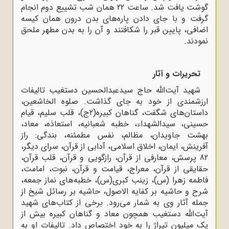
گوشت یافت شد. ساعت 22 همان شب تشییع دوم انجام
گرفت و با جای دادن پاره‌های بدن درون همان کیسه
اضافی، پایین قبر را شکافتند و آن را به بدن مطهر ملحق
نمودند.
تحریرات و آثار
شهید آیت‌الله حاج سیدعبدالحسین دستغیب تالیفات
ارزشمندی از خود به جای گذاشت. صلوه الخاشعین،
داستان‌های شگفت، گناهان کبیره(2ج)، قلب سلیم، قیام
حسینی، سیدالشهداء، خطبه شعبانیه، استعاذه، معاد،
بهشت جاویدان، مظالم، نفس مطمئنه، بندگی: راز
آفرینش، ایمان، اخلاق اسلامی، آدابی از قرآن، سرای دیگر،
82 پرسش، معارفی از قرآن، رازگویی و قرآن، قلب قرآن،
حقایقی از قرآن، معراج، قیامت و قرآن، نبوت، امامت،
فاطمه زهرا (س)، زینب کبری(س)، خطبه‌های نماز جمعه،
شرح و حاشیه بر کفایه الاصول، حاشیه بر رسائل شیخ از
جمله آثار وی به شمار می‌رود. برخی از کتاب‌های شهید
آیت‌الله دستغیب همچون معاد و گناهان کبیره بیش از
یک میلیون تیراژ را به خود اختصاص داد. تالیفات او به