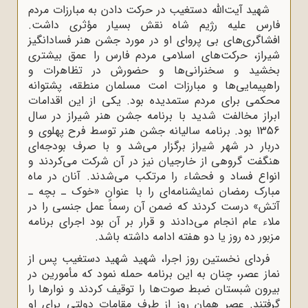
شهید آیت‌الله دستغیب در حرکت دادن به مبارزات مردم
فارس علیه رژیم شاه نقش بسیار مؤثری داشت.
افشاگری‌های بی پروای او در مورد جشن هنر فسادانگیز
شیراز، حرکت‌های اسلامی مردم فارس را عمق بیشتری
بخشید و سخنرانی‌ها و حضورش در تظاهرات و
راهپیمایی‌ها و مبارزات امت مسلمان منطقه، پشتوانه
محکمی برای مردم ستمدیده بود. یکی از این اقدامات
ابراز مخالفت شدید با برنامه جشن هنر شیراز در سال
1356 بود. برنامه سالیانه جشن هنر توسط فرح پهلوی و
دربار در شهر شیراز برگزار می‌شد و با صرف بودجه‌ای
هنگفت گروهی از خارجیان نیز در آن شرکت می‌کردند و
انواع فساد و فحشاء را مرتکب می‌شدند. آنان در ماه
مبارک رمضان نمایشنامه‌ای را با عنوان «خوک ـ بچه ـ
آتش» درست کردند که ضمن آن رسماً عمل جنسی را در
ملاء عام انجام می‌دادند و قرار بر آن بود اجرای برنامه
مزبور ده روز یا دو هفته ادامه داشته باشد.
فردای نخستین روز اجرا، شهید شهید دستغیب پس از
نماز عصر، چنان به این برنامه حمله نمود که مأمورین در
بیرون شبستان ضبط صوت‌ها را توقیف کردند و نوارها را
گرفتند. عصر همان روز از طرف مقامات دولتی برای او