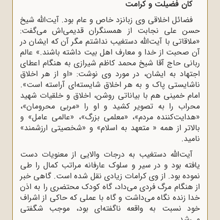
کان فضیلت و کرامت
فضائل اخلاقی وی زبانزد خاص و عام بود. آیت‌الله شیخ
حسن علی نجابت از همسنگران قدیمی‌اش می‌گفت:
«ملاقاتی با آیت‌الله دستغیب نداشتم مگر آن که ایشان در
آن صحبت از خدا و معارف اهل بیت داشته باشند.» عالم
ربانی حاج آقا شیخ محمد کاظم شیرازی به هنگام اعطای
اجتهاد به ایشان، در مورد وی نوشت: «او از هر اخلاق
ناشایستی پاک و به هر اخلاق شایسته‌ای آراسته است».
امام خمینی هم با بیاناتی روشن، اخلاق و خلقیات شهید
محراب را به تصویر کشید و او را «مربی محرومان»،
«هدایت‌کننده مردم»، «معلمی بزرگ»، «عالمی عامل» و
بالاتر از همه « متعهد به اسلام» و «شخصیتی ارزشمند»
‌نامید.
آیت‌الله دستغیب به درجات والایی از معنویات دست
یافته بود و در سیر و سلوک عارفانه مراتب کمال را طی
نموده بود. از وی کرامات زیادی نقل شده است. گاهی خبر
از هنگام مرگ فردی می‌داد، گاه کودک محتضری را به اذن
خدا زنده نگاه می‌داشت و گاه با عملی که حاکی از اشراف
خود نسبت به واقعه ناگفته‌ای بود، موجب شگفتی
می‌شد.