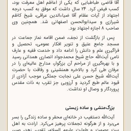
آقا قاضی طباطبایی که یکی از اعاظم اهل معرفت بود،
کسب فیض کرد. 24 سال داشت که موفق به کسب درجه
اجتهاد از آیات عظام آقا ضیاءالدین عراقی، شیخ کاظم
شیرازی و سیدابوالحسن اصفهانی شد. همچنین وی
صاحب 8 اجازه اجتهاد بود.
پس از بازگشت از نجف، ضمن اقامه نماز جماعت در
مسجد جامع عتیق و تنویر افکار عمومی، تحصیل و
فراگیری علم و دانش را ادامه داد و خدمت فقیه و عارف
نامی آیت‌الله حاج شیخ محمدجواد انصاری همدانی رسید
و با بهره‌گیری از مراحم آن بزرگوار، مدارج عالیه‌ای را در
عرفان طی کرد و بالاخره همنشینی و رفاقت با حضرت
آیت‌الله شیخ حسن علی نجابت جملگی موجب آزادی از
قیود عالم طبع گردید و آرزویی جز تقرب به ذات مقدس
پروردگار و وصال او نداشت.
بزرگ‌منشی و ساده زیستی
آیت‌الله دستغیب در خانه‌ای محقر و ساده زندگی را بسر
می‌برد و از هرگونه تجملات پرهیز می‌کرد. ارادت به اهل
بیت عصمت و طهارت علیهم السلام، تقوی، زهد، صبر،