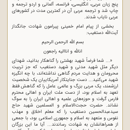
پنج زبان عربی، انگلیسی، فرانسه، آلمانی و اردو ترجمه و
چاپ شد و ترجمه عربی آن در کمترین مدت در کشورهای
عربی نایاب شدند.
بخشی از پیام امام خمینی پیرامون شهادت جانگداز
آیت‌الله دستغیب:
بسم الله الرحمن الرحیم
انالله و اناالیه راجعون
«... شما فرضاً شهید بهشتی را گناهکار بدانید، شهدای
دیگر مثل شهید مدنی و شهید دستغیب که جز تربیت
محرومان و هدایت مردم گناهی نداشته‌اند، با چه انگیزه
شهید می‌کنید... دست جنایتکار آمریکاییان یک شخصیت
ارزشمند، یک مربی بزرگ و عالمی عامل را که گناهش فقط
تعهد به اسلام بود، از دست ملت ایران و اهالی محترم
فارس گرفت و حوزه‌های علمیه و اهالی ایران را به سوگ
نشاند. حضرت حجت‌الاسلام ‌و‌ المسلمین شهید حاج
سیدعبدالحسین دستغیب را که معلم اخلاق و مهذب
نفوس و متعهد به اسلام و جمهوری اسلامی بود، با جمعی
از همراهانشان به شهادت رساندند... آیا ما این بزرگان