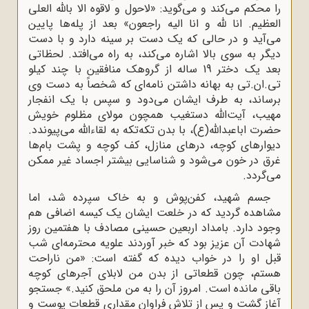
را محکم می‌کند و می‌گوید: «لاحول و لاقوه الا بالله العلی
العظیم. انا لله و انا الیه راجعون» بعد از پله‌ها پایین
می‌آید و در حالی که یک دست بر سینه دارد و با دست
دیگر به سوی بالا اشاره می‌کند، به راه می‌افتد. لحظاتی
بعد یک دختر 19 ساله از گروهک منافقین با چند کیلو
تی.ان.تی به بهانه داشتن نامه‌ای که شخصاً به دست وی
برساند، به طرف ایشان می‌دود و سپس با یک انفجار
مهیب، آیت‌الله دستغیب همچون مولای مظلوم خویش
حضرت اباعبدالله(ع)، با بدن تکه‌تکه به لقاءالله می‌پیوندد.
دیوارهای کوچه، درهای منازل، کف کوچه و پشت بام‌ها
غرق در خون می‌شود و شناسایی بیشتر اجساد غیر ممکن
می‌گردد.
جسم شهید، کفن‌پوش و به خاک سپرده شد، اما
مشاهده گردید که در خلعت ایشان یک کیسه اضافی هم
وجود دارد. بامداد اربعین حسینی مصادف با هفتمین روز
شهادت آن عزیز بود که خبر آوردند علویه محترمه‌ای شب
قبل او را در خواب دیده که گفته است: «من ناراحت
هستم، چون قطعاتی از بدن من لابلای آجرهای کوچه
باقی مانده است. امروز آن را به من ملحق کنید.» جستجو
آغاز گشت و پس از تلاش فراوان مقداری قطعات پوست و