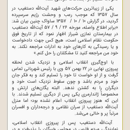
یکی از زیباترین حرکت‌های شهید آیت‌الله دستغیب در
سال 1357 که موجب رعب و وحشت رژیم سرسپرده
گردید، در گزارش 10 / 10 / 1357 ساواک چنین بیان شد:
«برابر اطلاع واصله، مورخه 26 / 9 / 57 آیت‌الله دستغیب
در بیمارستان نمازی شیراز اظهار نمود که از تاریخ فوق
حکومت نظام اسلامی است، هیچ کس جهت دادخواست
و یا رسیدگی به کارهای خود به ادارات مراجعه نکند. به
خود من مراجعه کنید تا مشکلتان را حل کنم.»
با اوج‌گیری انقلاب اسلامی و نزدیک شدن لحظه
پیروزی نهایی در 22 بهمن 57 وی با رئیس شهربانی تماس
گرفت و از او خواست تا خود را تسلیم کند و به فکر جان
خود و مردم باشد و چون سقوط نزدیک است خود و
دیگران را به کشتن ندهد. البته یگان‌های ارتش و
مخصوصاً ژاندارمری یکی پس از دیگری تسلیم شدند. با
این که هنوز پیروزی انقلاب اعلام نشده بود؛ اما منزل
آیت‌الله دستغیب از سران نظامی و درجه‌داران و افسران
مرتباً پر و خالی می‌شد.
آیت‌الله دستغیب پس از پیروزی انقلاب اسلامی،
نمایندگی مردم فارس در مجلس خبرگان را پذیرفت و در