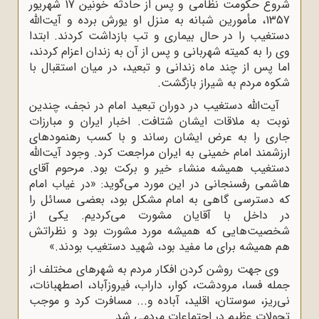
شروع حکومت نظامی و پس از حادثه خونین 17 شهریور
1357، مأمورین شبانه به منزل او یورش برده و آیت‌الله
دستغیب را در حال بیماری و تب بازداشت کردند. ابتدا
وی را به کمیته شهربانی و پس از آن به زندان اعزام کردند،
اما پس از چند ماه زندانی و تبعید، در میان استقبال با
شکوه مردم به شیراز بازگشت.
آیت‌الله دستغیب در دوران تبعید امام در نجف، چندین
نوبت به ملاقات ایشان شتافت. اخبار ایران و مبارزات
جاری را به عرض ایشان رساند و با کسب رهنمودهای
ارزشمند امام خمینی به ایران مراجعت کرد. وجود آیت‌الله
دستغیب همیشه منشاء خیر و برکت بود. مرحوم آقای
هاشمی رفسنجانی در این مورد می‌گوید: «در غیاب امام
که دسترسی گاهی به امام مشکل بود، بعضی مسائل را
در داخل با آقایان مشورت می‌کردیم. یکی از
شخصیت‌هایی که همیشه مورد مشورت بود و نظراتش
هم همیشه برای ما مفید بود، شهید دستغیب بودند.»
وی جهت روشن کردن افکار مردم به شهرهای مختلف از
جمله فسا، مرودشت، کوار، داراب، فیروزآباد، اصطهبانات،
نی‌ریز، سوستان، اقلید، آباده و... مسافرت کرد و موجب
تحولات عظیم در اجتماعات مردمی شد.