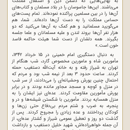
به بهایی‌هایی که دشمن دین و استقلال مملکت
می‌باشند. این‌ها جاسوسان را در بلاد مسلمان و کتاب‌های
آن‌ها را در بین مسلمین پراکنده نموده‌اند. تمام پست‌های
حساس مملکت را به دست آن‌ها داده‌اند. شما، هم
می‌گویید مسلمانید و هم کمک به آن‌ها می‌کنید که دو
هزار نفر آن‌ها بروند لندن و علیه مسلمانان و علما جلسه
بگیرند. همه دلشان از دست شما هیئت حاکمه فاسد
خون است.»
به دنبال دستگیری امام خمینی در 15 خرداد 1342،
مأمورین شاه و مامورین مخصوص گارد، شب هنگام از
تهران به شیراز رفته و به خانه آیت‌الله دستغیب حمله
کردند. ساعت حدود 3 بعد از نیمه شب بود و مردم که
احتمال چنین یورش وحشیانه‌ای را می‌دادند، از سر شب
در منزل و کوچه و مسجد مجاور مانده بودند و در برابر
یورش مأمورین مقاومت ‌کردند. عده‌ای نیز ایشان را به
منزل همسایه بردند. مأمورین با شکستن شیشه‌ها و در و
پنجره، به ضرب و شتم مردم بی‌دفاع حتی زن‌ها و
کودکان پرداختند و عده زیادی را مجروح کردند. پس از
گذشت دو روز و تعطیل عمومی شیراز و کشتار عده‌ای، از
آن جمله خواهرزاده‌اش، شهید خلیل دستغیب و بازداشت