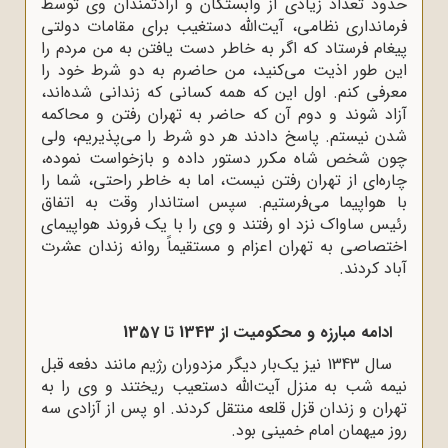
حدود تعداد زیادی از وابستگان و ارادتمندان وی توسط
فرمانداری نظامی، آیت‌الله دستغیب برای مقامات دولتی
پیغام فرستاد که اگر به خاطر دست یافتن به من مردم را
این طور اذیت می‌کنید، من حاضرم به دو شرط خود را
معرفی کنم. اول این که همه کسانی که زندانی شده‌اند،
آزاد شوند و دوم آن که حاضر به تهران رفتن و محاکمه
شدن نیستم. پاسخ دادند هر دو شرط را می‌پذیریم، ولی
چون شخص شاه مکرر دستور داده و بازخواست نموده،
چاره‌ای از تهران رفتن نیست، اما به خاطر راحتی، شما را
با هواپیما می‌فرستیم. سپس استاندار وقت به اتفاق
رئیس ساواک نزد او رفتند و وی را با یک فروند هواپیمای
اختصاصی به تهران اعزام و مستقیماً روانه زندان عشرت
آباد کردند.
ادامه مبارزه و محکومیت از 1343 تا 1357
سال 1343 نیز یک‌بار دیگر مزدوران رژیم مانند دفعه قبل
نیمه شب به منزل آیت‌الله دستعیب ریختند و وی را به
تهران و زندان قزل قلعه منتقل کردند. او پس از آزادی سه
روز میهمان امام خمینی بود.