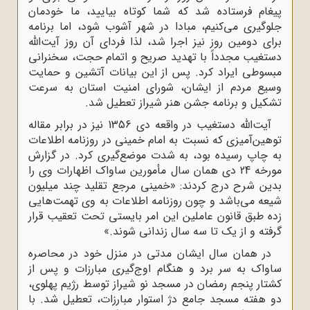
پیغام فرستاده شد که شما کوتاه بیایید، ما خودمان
جلوگیری می‌کنیم، مبادا در شهر آشوب شود، اما برنامه
برای دومین روز نیز اجرا شد، لذا فردای آن روز آیت‌الله
دستغیب مجدداً با تهدید صریح و اتمام حجت، سخنرانی
مبسوطی ایراد کرد. پس از این بیانات آتشین و حمایت
وسیع مردم از ایشان، شورای امنیت استان به سرعت
تشکیل و برنامه جشن هنر شیراز تعطیل شد.
آیت‌الله دستغیب در واقعه دی 1356 نیز در برابر مقاله
توهین‌آمیزی که نسبت به امام خمینی در روزنامه اطلاعات
به چاپ رسیده بود، به شدت موضع‌گیری کرد. در گزارش
مورخه 24 دی همان سال مأمورین ساواک اظهارات وی را
بدین شرح درج کردند: «خمینی مرجع تقلید چند میلیون
شیعه می‌باشد و چون روزنامه اطلاعات به وی تهمت‌هایی
زده طبق قانون عاملین این امر بایستی تحت تعقیب قرار
گرفته و از یک تا سه سال زندانی شوند.»
در همان سال ایشان مدتی در منزل خود در محاصره
ساواک به سر برد و هنگام اوج‌گیری مبارزات و پس از
کشتار پنجم رمضان در مسجد نو شیراز توسط رژیم پهلوی،
دو هفته مسجد جامع دژ استوار مبارزات، تعطیل شد. با