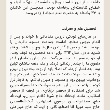
داشته و از این سلسله رجال، دانشمندان بزرگ، ادباء و
خطبای شایسته‌ای برخاسته بودند. همچنین این خاندان
با 33 واسطه به حضرت امام سجاد (ع) می‌رسد.
تحصیل علم و معرفت
در سال‌های کودکی دروس مقدماتی را خواند و پس از
اتمام دروس سطح، امامت جماعت مسجد باقرخان را
عهده‌دار شد و پس از گذراندن سال‌ها رنج و مشقت و فقر
شدید مادی، سال 1314 برای ادامه تحصیل به نجف رفت.
او درباره سفر به نجف می‌گفت: «در زمان رضاخان قلدر
ملعون ما را چندبار زندانی کردند و یک دفعه بناشان تبلیغ
بود. بعد فشار آوردند که اصلاً باید از روحانیت بیرون بروی
و 24 ساعت مهلت دادند که بنده اصلاً خلع لباس کنم و از
روحانیت بیرون روم و مسجد و منبری نباشم. به ناچار فرار
کردم و رفتم نجف و این هم به خواست خدا وسیله خیری
شد برای استفاده از محضر بزرگان». در نجف از محضر
اساتیدی مانند آیت‌الله حاج شیخ کاظم شیرازی، آیت‌الله
حاج سیدابوالحسن موسوی اصفهانی، آیت‌الله‌العظمی
حاج سید میرزا آقا اصطهباناتی و آیت‌الله حاج میرزاعلی