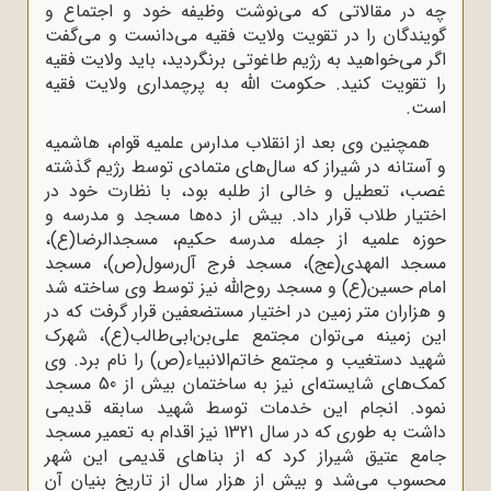
چه در مقالاتی که می‌نوشت وظیفه خود و اجتماع و
گویندگان را در تقویت ولایت فقیه می‌دانست و می‌گفت
اگر می‌خواهید به رژیم طاغوتی برنگردید، باید ولایت فقیه
را تقویت کنید. حکومت الله به پرچمداری ولایت فقیه
است.
همچنین وی بعد از انقلاب مدارس علمیه قوام، هاشمیه
و آستانه در شیراز که سال‌های متمادی توسط رژیم گذشته
غصب، تعطیل و خالی از طلبه بود، با نظارت خود در
اختیار طلاب قرار داد. بیش از ده‌ها مسجد و مدرسه و
حوزه علمیه از جمله مدرسه حکیم، مسجدالرضا(ع)،
مسجد المهدی(عج)، مسجد فرج آل‌رسول(ص)، مسجد
امام حسین(ع) و مسجد روح‌الله نیز توسط وی ساخته شد
و هزاران متر زمین در اختیار مستضعفین قرار گرفت که در
این زمینه می‌توان مجتمع علی‌بن‌ابی‌طالب(ع)، شهرک
شهید دستغیب و مجتمع خاتم‌الانبیاء(ص) را نام برد. وی
کمک‌های شایسته‌ای نیز به ساختمان بیش از 50 مسجد
نمود. انجام این خدمات توسط شهید سابقه قدیمی
داشت به طوری که در سال 1321 نیز اقدام به تعمیر مسجد
جامع عتیق شیراز کرد که از بناهای قدیمی این شهر
محسوب می‌شد و بیش از هزار سال از تاریخ بنیان آن