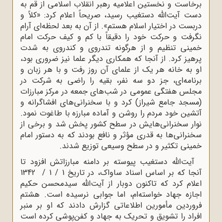
برخاست و نخستین اعلامیه رهبر انقلاب اسلامی از قم به
دست آیت‌الله دستغیب رسید، صریحاً اعلام کرد: «کلاً و
دربست در اختیار اسلام هستم». از آن به بعد لحظه‌ای آرام
نگرفت و حرکت خود را دقیقاً با کم و کیف حرکت امام
خمینی تنظیم و از هرگونه تندروی و کندروی به شدت
پرهیز کرد. از آنجا که همکاری دیگر علما نیز ضروری بود،
او به خانه هر یک از علمای آن روز رفت و با هر زبان و
برنامه‌ای، جز دو سه نفر، بقیه را راضی به شرکت در
مجلس هفتگی عمومی در شب‌های جمعه در مرکز مبارزات
(مسجد جامع شیراز) کرد و با سخنرانی‌های افشاگرانه و
آتشین خود مردم را روشن و آماده مبارزه با طاغوت نمود.
نوار سخنرانی‌هایش در سطح کشور پخش شد و برخی از
سخنرانی‌ها به قدری مؤثر و نافع بودند که به دستور امام
خمینی تکثیر و در سطح وسیعی توزیع ‌شدند.
آیت‌الله دستغیب پیوسته بر دامنه مبارزاتش ‌افزود تا
آنجا که بر اساس اسناد ساواک، در تاریخ 1 / 1 / 1342
اعلام کرد که تاکنون دوبار از آیت‌الله سیدمحسن حکیم
اجازه جهاد خواسته‌ام، اما جوابی نرسیده است. هشتم
فروردین مأمورین اطلاعاتی گزارش دادند که او بر منبر
افراد را تشویق و تحریک به جهاد و کفن‌پوشی کرده است