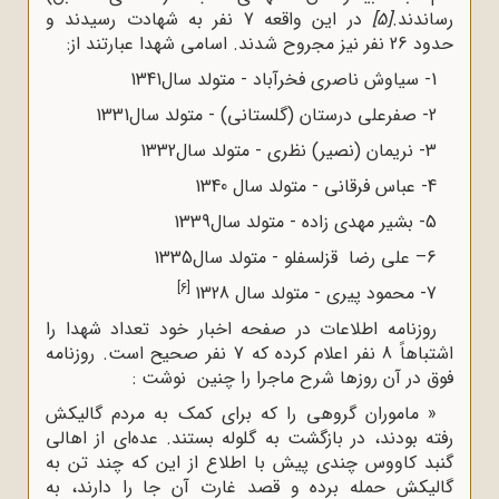
رساندند.
[5]
در این واقعه 7 نفر به شهادت رسیدند و
حدود 26 نفر نیز مجروح شدند. اسامی شهدا عبارتند از:
1- سیاوش ناصری فخرآباد - متولد سال1341
2- صفرعلی درستان (گلستانی) - متولد سال1331
3- نریمان (نصیر) نظری - متولد سال1332
4- عباس فرقانی - متولد سال 1340
5- بشیر مهدی زاده - متولد سال1339
6– علی رضا قزلسفلو - متولد سال1335
[6]
7- محمود پیری - متولد سال 1328
روزنامه اطلاعات در صفحه اخبار خود تعداد شهدا را
اشتباهاً 8 نفر اعلام کرده که 7 نفر صحیح است. روزنامه
فوق در آن روزها شرح ماجرا را چنین نوشت :
« ماموران گروهی را که برای کمک به مردم گالیکش
رفته بودند، در بازگشت به گلوله بستند. عده‌ای از اهالی
گنبد کاووس چندی پیش با اطلاع از این که چند تن به
گالیکش حمله برده و قصد غارت آن جا را دارند، به