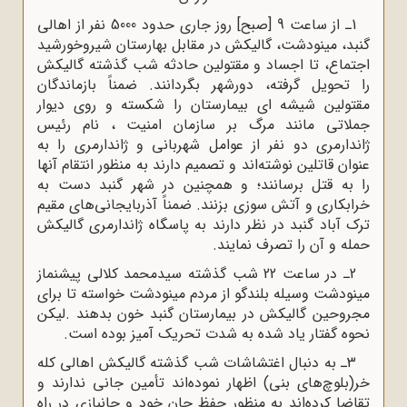
1ـ از ساعت 9 [صبح] روز جاری حدود 5000 نفر از اهالی
گنبد، مینودشت، گالیکش در مقابل بهارستان شیروخورشید
اجتماع، تا اجساد و مقتولین حادثه شب گذشته گالیکش
را تحویل گرفته، دورشهر بگردانند
.
ضمناً بازماندگان
مقتولین شیشه ‌ای بیمارستان را شکسته و روی دیوار
جملاتی مانند مرگ بر سازمان امنیت ، نام رئیس
ژاندارمری دو نفر از عوامل شهربانی و ژاندارمری را به
عنوان قاتلین نوشته‌اند و تصمیم دارند به منظور انتقام آنها
را به قتل برسانند؛ و همچنین در شهر گنبد دست به
خرابکاری و آتش سوزی بزنند. ضمناً آذربایجانی‌های مقیم
ترک آباد گنبد در نظر دارند به پاسگاه ژاندارمری گالیکش
حمله و آن را تصرف نمایند
.
2ـ در ساعت 22 شب گذشته سیدمحمد کلالی پیشنماز
مینودشت وسیله بلندگو از مردم مینودشت خواسته تا برای
مجروحین گالیکش در بیمارستان گنبد خون بدهند
.
لیکن
نحوه گفتار یاد شده به شدت تحریک آمیز بوده است
.
3ـ به دنبال اغتشاشات شب گذشته گالیکش اهالی کله
خر(بلوچ‌های بنی) اظهار نموده‌اند تأمین جانی ندارند و
تقاضا کرده‌اند به منظور حفظ جان خود و جانبازی در راه