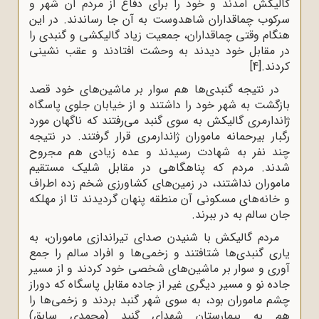
گالیکش آمدند و خود را برای دفاع از مردم آن شهر و
سرکوب چماقداران شاهدوست به آن جا رساندند. در این
هنگام وقتی چماقداران، جمعیت زیاد گالیکشی و گنبدی را
در مقابل خود دیدند به وحشت افتادند و عقب نشینی
کردند.
[4]
در نتیجه گنبدی‌ها هم سوار بر ماشین‌های خود قصد
بازگشت به شهر خود را داشتند و از خیابان جلوی پاسگاه
ژاندارمری گالیکش به سوی گنبد می‌رفتند که ناگهان مورد
رگبار بیرحمانه ماموران ژاندارمری قرار گرفتند. در نتیجه
چند نفر به شهادت رسیدند و عده زیادی هم مجروح
شدند. مردم که پناهگاهی در مقابل شلیک مستقیم
ماموران نداشتند، در زمین‌های کشاورزی شخم زده اطراف
و خانه‌های مسکونی آن منطقه پنهان گردیدند تا از مهلکه
جان سالم به در ببرند.
مردم گالیکش با شنیدن صدای تیراندازی ماموران، به
یاری گنبدی‌ها شتافتند و زخمی‌ها و افراد سالم را جمع
آوری و سوار بر ماشین‌های شخصی خود کردند و از مسیر
جاده نو و مسیر دیگری غیر از جاده مقابل پاسگاه که دوراز
چشم ماموران بود، به سوی شهر گنبد بردند و زخمی‌ها را
هم به بیمارستان شهدای گنبد (محمدی سابق)