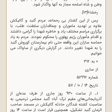
وطن و شاه اسلحه مجاز به آنها واگذار شود
.
رخشا»
[13]
پس از این کشتار بی رحمانه، مردم گنبد و گالیکش
علاوه بر تهدید ماموران و چماقداران سلطنت طلب، با
برگزاری مراسم مختلف یاد و خاطره شهدا را گرامی داشتند
و اقدام مأموران رژیم پهلوی را محکوم نمودند. مردم به یاد
حماسه سازان این واقعه حتی نام بیمارستان کوروش گنبد
را به شهدا تغییر دادند. در گزارش دیگری از ساواک می
خوانیم:
« به: 312
از: ساری
شماره: 52992
تاریخ: 14 / 10 / 57
1ـ از ساعت 930 روز جاری از طرف عده‌ای از
آذربایجانی‌های مقیم ترک آباد گنبد مجلس ترحیمی ‌به
مناسبت کشته شدگان حادثه گالیکش در مسجد صاحب
الزمان گنبد تشکیل، همچنین قرار است از ساعت 14 روز