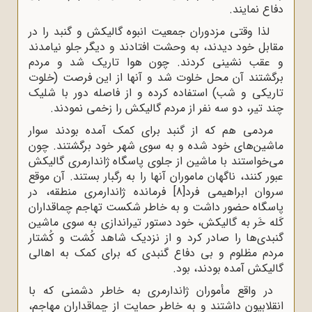
دفاع نمایند.
لذا وقتی مزدوران جمعیت انبوه گالیکش و گنبد را در
مقابل خود دیدند، به وحشت افتادند و دیگر جلو نیامدند
و عقب نشینی کردند. چون هوا تاریک شد و مردم
برگشتند آن محل خلوت شد و آنها از این فرصت (خلوت
تاریکی و شب) استفاده کرده و از فاصله دور با شلیک
چند تیر، دو سه نفر از مردم گالیکش را زخمی نمودند.
مردمی هم که از گنبد برای کمک آمده بودند سوار
ماشین‌های خود شده و به سوی شهر خود برگشتند. چون
می‌خواستند با ماشین از جلوی پاسگاه ژاندارمری گالیکش
عبور کنند، ناگهان ماموران آنها را به رگبار بستند. آن موقع
سروان ابراهیمی فرد
[8]
فرمانده ژاندارمری منطقه، در
پاسگاه حضور داشت و به خاطر شکست تهاجم چماقداران
کَله خَر به گالیکش، خود دستور تیراندازی به سوی ماشین
گنبدی‌ها را صادر کرد و از نزدیک شاهد کُشت و کُشتار
مردم مظلوم و بی دفاع گنبدی که برای کمک به اهالی
گالیکش آمده بودند، بود.
در واقع مأموران ژاندارمری به خاطر دشمنی که با
انقلابیون داشتند و به خاطر حمایت از چماقداران مهاجم،