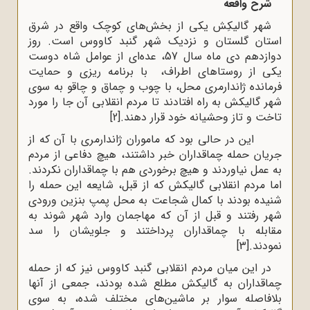
شرح واقعه
شهر گالیکِش یکی از بخش‌های کوچک واقع در شرق
استان گلستان و نزدیک شهر گنبد کاووس است. روز
دوازدهم دی ماه سال 57، عده‌ای از عوامل شاه دوست
یکی از روستاهای اطراف، با برنامه ریزی و حمایت
فرمانده ژاندارمری محل، با چوب و چماق و چاقو به سوی
شهر گالیکش به راه افتادند تا مردم انقلابی آن جا را مورد
تاخت و تاز وحشیانه خود قرار دهند.
[2]
این در حالی بود که ماموران ژاندارمری با آن که از
جریان حمله چماقداران خبر داشتند، هیچ دفاعی از مردم
به عمل نیاوردند و هیچ برخوردی هم با چماقداران نکردند.
اما مردم انقلابی گالیکش که از قبل، شایعه این حمله را
شنیده بودند با کمال شجاعت به محل پمپ بنزین ورودی
شهر رفتند و قبل از آن که مهاجمان وارد شهر شوند به
مقابله با چماقداران پرداختند و جلویشان را سد
نمودند.
[3]
در این میان مردم انقلابی گنبد کاووس نیز که از حمله
چماقداران به گالیکش مطلع شده بودند، جمعی از آنها
بلافاصله سوار بر ماشین‌های مختلف شده، به سوی