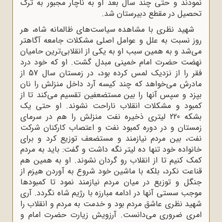
نمودند و حتی چند سال بعد او به ناچار مجبور به ترک
تحصیل در مقطع دبیرستان شد.
شهید نظری با مشاهده سیاست‌های ظالمانه شاه، هر
روز نسبت به علل و عوامل اصلی مشکلات جامعه آگاهتر
می‌شد و به همین سبب او به یکی از انقلابی‌ترین حامیان
نهضت حضرت امام خمینی مبدل گشت. او که خود درد
فقر را از نزدیک لمس کرده بود، در زمستان سال 57 از
مادرش می‌خواهد که چند کیسه آرد داخل منزلش را نان
بپزد و سپس آنها را بین مستضعفین تقسیم می‌کند تا از
کمبود و مشکلات انقلاب ناراحت نشوند. او حتی یک
بشکه 220 لیتری ذخیره نفت منزلش را هم در سرمای
زمستان و در دوره کمبود نفت و اعتصاب کارکنان شرکت
نفت، بین مردم نیازمند و مستضعف توزیع کرد و برای
خانواده خود تنها ده لیتر نگه داشت و گفت: باید به مردم
کمک کنیم تا از انقلاب رو گردان نشوند. او به همین هم
قناعت نکرد، بلکه با ماشین خود شروع به آوردن هیزم از
جنگل و توزیع در میان مردم نیازمند نمود تا کمبود‌ها
موجب سستی آنها در ادامه مبارزه با رژیم شاه نگردد. آری
شهید نظری عاشق مردم بود و خدمت به مردم و انقلاب را
امری ضروری می‌دانست. آرزویش زیارت حضرت امام و