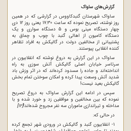
گزارش‌های ساواک
ساواک شهرستان گنبدکاووس در گزارشی که در همین
روز نوشته، تصریح نموده که ساعت 17:30 یعنی روز 12 دی
چهار دستگاه مینی بوس و 5 دستگاه سواری و یک
دستگاه کامیون از اهالی گنبد با چوب و چماق به
پشتیبانی از مخالفین دولت در گالیکش به افراد تظاهر
کننده انقلابی پیوستند.
ساواک در این گزارش به دروغ نوشته که انقلابیون در
سرتاسر خیابان اصلی گالیکش آتش سوزی به راه
انداخته‌اند و جاده را مسدود کرده‌اند که در اثر وزش باد
شدید آتش وسعت پیدا کرده و امکان سوختن تمام بخش
گالیکش بعید نیست!
سپس در ادامه این گزارش ساواک به دروغ تصریح
نموده که بین مخالفین و موافقین زد و خورد شده و با
مداخله و تیراندازی ماموران سه نفر مجروح شده‌اند!
[12]
در حالی که:
1- انقلابیون گنبد و گالیکش در ورودی شهر تجمع کرده
بودند تا جلوی تهاجم چماقداران شاهدوست را به داخل