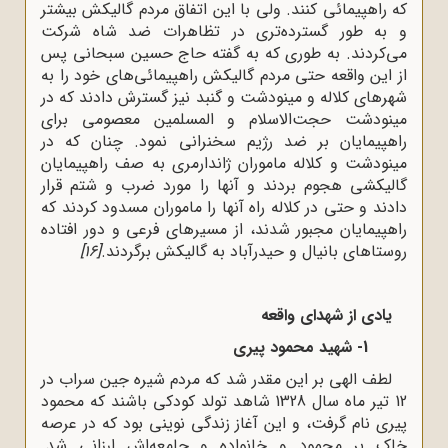
که راهپیمائی کنند. ولی با این اتفاق مردم گالیکش بیشتر
و به طور گسترده‌تری در تظاهرات ضد شاه شرکت
می‌کردند. به طوری که به گفته حاج حسین سبحانی پس
از این واقعه حتی مردم گالیکش راهپیمائی‌های خود را به
شهرهای کلاله و مینودشت و گنبد نیز گسترش دادند که در
مینودشت حجت‌الاسلام و المسلمین معصومی برای
راهپیمایان بر ضد رژیم سخنرانی نمود. چنان که در
مینودشت و کلاله ماموران ژاندارمری به صف راهپیمایان
گالیکشی هجوم بردند و آنها را مورد ضرب و شتم قرار
دادند و حتی در کلاله راه آنها را ماموران مسدود کردند که
راهپیمایان مجبور شدند، از مسیرهای فرعی و دور افتاده
روستاهای بانیال و حیدرآباد به گالیکش برگردند.
[16]
یادی از شهدای واقعه
1- شهید محمود پیری
لطف الهی بر این مقدر شد که مردم شیره جین سراب در
12 تیر ماه سال 1328 شاهد تولد کودکی باشند که محمود
پیری نام گرفت، و این آغاز زندگی نوینی بود که در عرصه
خاک بر محمود و خانواده و جامعه‌اش ارزانی شد.