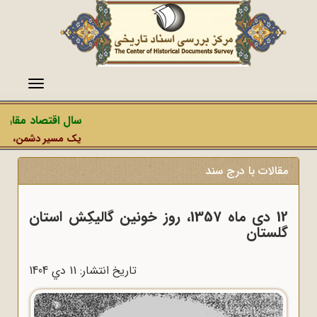
منو
سال اقتصاد مقاومتی
یک مسیر دشمن، عملیات 
مقالات با درج سند
12 دی ماه 1357، روز خونین گالیکِش استان
گلستان
تاریخ انتشار: 11 دي 1404