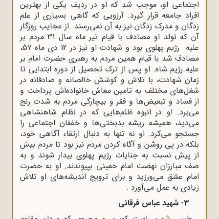
اجتماعی او، موجب شد که او در ردیف یکی از بهترین
افراد جامعه قرار گیرد. آرزویی که گاهی بسیاری از علم
زدگان و مدرک زدگان نیز به آن نمی‌رسند .از عجایب روزگار
آن که تولد او مصادف با قیام تیر ماه سال 31 مردم بر
علیه رژیم پهلوی بود و شهادت او نیز در 12 دی ماه 57،
مصادف شد با قیام همین مردم به رهبری حضرت امام بر
علیه رژیم شاه. او پس از ترک تحصیل از دوره ابتدایی تا
زمان شهادت، با تلاش و کوشش خالصانه و صادقانه در
شغل‌های مختلف به تامین معاش خانواده‌اش پرداخت و
از فساد و تبعیض‌ها و فقر و بیچارگی مردم به شدت رنج
می‌برد. او در انبوه ظلم‌هایی که در نظام شاهنشاهی
می‌دید، همیشه ریشه بدبختی‌ها و خفقان اجتماعی را
جستجو می‌کرد. او نه تنها به دنبال ارتقاء آگاهی خود،
بلکه در پی روشن و آگاه کردن مردم نیز بود تا مردم بیش
از پیش نسبت به جنایات رژیم پهلوی بیدار شوند و به
صف مبارزان نهضت امام خمینی بپیوندند. او به حضرت
امام عشق می‌ورزید و برای ترویج اندیشه‌های او تلاش
زیادی به عمل می‌آورد .
3- شهید عباس فرقانی
طبس شهری است کویری و محروم، که مردان مقاوم