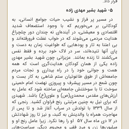
قرار داد.
5- شهید بشیر مهدی زاده
در مسیر پر فراز و نشیب حیات جوامع انسانی، به
کودکانی بر می‌خوریم که با وجود استضعاف شدید
اقتصادی و معیشتی، در آینده‌ای نه چندان دور چلچراغ
هدایت مردمی می‌شوند که در خواب غفلت فرورفته‌اند و
بی اعتنا به تار و پودهایی که طواغیت زمان به دست و
پای آنها تنیده‌اند، سر در لاک خود برده و فقط نفس
می‌کشند تا زنده بمانند. عزیزانی چون شهید بشیر مهدی
زاده یکی از همان کودکان هدایت‌گری است که همه
همت و جوانی خود را در راه بیداری و نجات مردم
جامعه‌اش از طوق طاغوتیان ستم شاهی به کار بست و
چون شمع در مسیر پیشرف و پیروزی نهضت امام خمینی
سوخت تا با سوختنش جامعه‌ای ساخته شود که عامل به
ارزش‌های مقدس محمدی(ص) و علوی(ع) باشد. شهیدی
که برای نیل به چنین مرتبتی رنج فراوان کشید. رنجی که
از سال 1339 با تولدش در سراب آغاز شد و تا پس از
مهاجرت همراه با والدینش به گنبد، و نیز تا روز شهادتش
در 12 دی ماه سال 57 او را رها نکرد. زیرا عامل رنج او و
میلیون‌ها زن و مردِ فقیر و محرومِ دیگر، سیاست‌های