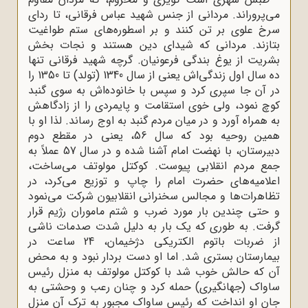
می‌پروراند. مردانی از جنس شهید عباس فرقانی، تا ردای
سرخ علوی بر تن کنند و بر اسطوره‌های ستم طواغیت
بتازند. مردانی که شیدای دین هستند و نجات بخش
بشریت از یوغ بندگی فرعونیان. گرچه شهید فرقانی تنها
ده سال اول زندگی‌اش یعنی از سال 1340 (تولد) تا 1350 را
در آن جا سپری کرد و سپس با خانوده‌اش به سوی گنبد
کوچ نمود، ولی خوی استقامت و پایمردی را از زادگاهش
به همراه آورد و در میان مردم گنبد به اوج رساند. لذا او با
همین روحیه بود که سال 56، یعنی در مقطع دوم
دبیرستان، با نهضت امام آشنا شده و در سال 57 عملاً به
جمع مردم انقلابی پیوست. کوکتل مولوتف می‌ساخت،
اعلامیه‌های حضرت امام را چاپ و توزیع می‌کرد، در
تظاهرات‌ها و مجالس سخنرانی انقلابیون شرکت می‌نمود
و حتی چندین بار مورد ضرب و شتم ماموران رژیم قرار
گرفت. به طوری که یک بار به دلیل شدت صدمات ناشی
از ضربات باتوم الکتریکی دژخیمان، 24 ساعت در
بیمارستان بستری شد. اما او دست بردار نبود و به محض
آن که حالش خوب شد با کوکتل مولوتف به منزل رئیس
ساواک (جهانگیری) حمله کرد و چنان رعب و وحشتی به
جان او انداخت که رئیس ساواک مجبور به ترک آن منزل