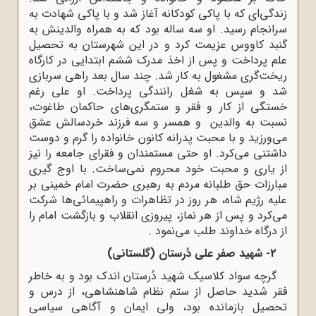
زندگی‌ای که با پاکی کودکانه آغاز شد و با پاکی شهادت به
سرانجام رسید. او سه ساله بود که به همراه والدینش به
گنبد کاووس عزیمت کرد و در این شهرستان به تحصیل
علم پرداخت و پس از اخذ مدرک ششم ابتدایی در کارگاه
ریخت‌گری مشغول به کار شد. چند سال بعد راهی سربازی
شد و سپس به شغل رانندگی پرداخت. او علی رغم
خستگی از کار و فقر و ستمگری‌های حاکمان طاغوت،
نسبت به والدین و همسر و سه فرزند خردسالش عشق
می‌ورزید و با محبت پدرانه کانون خانواده را گرم و دوست
داشتنی می‌کرد. او حتی مستمندان و فقرای جامعه را نیز
از یاری و محبت خود محروم نمی‌ساخت. با اوج گیری
مبارزات حق طلبانه مردم به رهبری حضرت امام خمینی بر
علیه رژیم شاه، هر روز در تظاهرات و راهپیمائی‌ها شرکت
می‌کرد و پس از هر نماز، پیروزی انقلاب و بازگشت امام را
از درگاه خداوند طلب می‌نمود .
2- شهید صفر علی دُرستان (گلستانی)
گرچه سواد کلاسیک شهید دُرستان اندک بود و به خاطر
فقر شدید حاصل از ستم نظام شاهنشاهی، از درس و
تحصیل بازمانده بود، ولی ایمان و آگاهی سیاسی