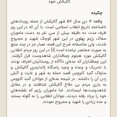
گالیکش نمود.
چکیده
واقعه 12 دی سال 57 شهر گالیکِش از جمله رویدادهای
ناشناخته تاریخ انقلاب اسلامی است. با آن که در این روز
ظرف مدت ده دقیقه بیش از سی نفر به دست ماموران
سفاک رژیم پهلوی در این شهر کوچک شهید و مجروح
شدند، ولی متاسفانه شرح این قصه غمبار جز در چند منبع
به صورت مختصر نیامده است.
[1]
در این روز مردم انقلابی
گالیکش مورد هجوم چماقداران شاهدوست قرار گرفتند.
این چماقداران که عده‌ای ناآگاه از روستائیان اطراف بودند
با تحریک و وعده و وعید پاسگاه ژاندارمری گالیکش و
ساواک گنبد کاووس قصد حمله به شهر و غارت و آتش
زدن آن را داشتند. در نتیجه عده‌ای از جوانان گنبد کاووس
به یاری مردم بی دفاع گالیکش شتافتند و در مقابل
شاهدوست‌ها ایستادند. اما ماموران رژیم که نقشه‌های
خود را برباد رفته دیدند، جوانان انقلابی را به گلوله بستند
و عده زیادی را شهید و مجروح نمودند.