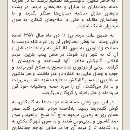
. به خاطر همین، گالیکشی‌ها تصمیم گرفتند که در صورت
حمله چماقداران به منازل و مغازه‌های مردم، در پشت
بام‌های منازل حاشیه خیابان‌ها سنگر بگیرند و با
چماقداران مقابله و حتی با سلاح‌های شکاری به سوی
مزدوران شلیک نمایند.
به همین علت مردم روز 12 دی ماه سال 1357 آماده
باش بودند. لذا وقتی بعدازظهر آن روز افراد شاه دوست با
حمایت ژاندارمری به سوی گالیکش به راه افتادند، قبل از
آن که به شهر وارد شوند، در محل پمپ بنزین، مردم
انقلابی گالیکش مقابل آنها ایستادند و جلویشان را
گرفتند. برخی از مزدوران شاه مسلح به سلاح گرم بودند و
چوب و چماق هایی به اندازه دو متر داشتند و هر ماشین
مسافربری از مسیر گالیکش به طرف مشهد مقدس می‌رفت
و یا باز می‌گشت، آن را مورد حمله وحشیانه خود قرار
می‌دادند و حتی افراد را گروگان می‌گرفتند.
در این بین وقتی حمله شاه دوست‌ها به گالیکش، به
گوش گنبدی‌ها رسید، بلافاصله مردم انقلابی گنبد عصر
همان روز به رهبری مرحوم حاج آقا شیخ ابراهیمی سوار
چند کامیون و مینی‌بوس شدند و به سوی شهر گالیکش به
راه افتادند تا از مردم آن جا در مقابل تهاجم چماقداران