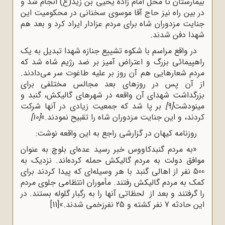
بیمارستان تا محل امام زاده یحیی بن زید(ع) انجام شد و
در بین راه نیز حاج آقا موسوی سخنانی در محکومیت این
جنایت مزدوران شاه برای مردم عزادار ایراد کرد و بعد هم
شهدا دفن شدند.
در واقع مراسم با شکوه تشییع جنازه شهدا تبدیل به یک
راهپیمائی بزرگ و اعتراض آمیز بر ضد رژیم شاه شد که
مردم شعارهایی هم آن روز بر علیه طاغوت سر می‌دادند.
از آن پس در روزهای بعد مجالس مختلفی برای
بزرگداشت شهدای آن واقعه در شهرهای گالیکش، گنبد و
مینودشت
[9]
بر پا شد که جمعیت زیادی در آنها شرکت
کردند، و این جنایت مزدوران شاه را تقبیح نمودند.»
[10]
روزنامه کیهان در گزارشی راجع به این واقعه نوشت:
«به مردم گنبدکاووس خبر رسید عده‌ای بلوچ به عنوان
موافق دولت به مردم گالیکش حمله کرده‌اند
.
نزدیک به
500 نفر از اهالی گنبد با هر وسیله‌ای که پیدا کردند برای
کمک به مردم گالیکش رفتند. مأموران انتظامی جلوی مردم
را گرفتند و بعد از لحظاتی آنها را به رگبار گلوله بستند. در
این حادثه 7 نفر کشته و 25 نفرزخمی شدند
.
»
[11]