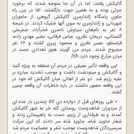
گالیکش رفتند، اما در آن جا متوجه شدند که برخورد
جزئی بوده و به همین جهت بازگشتند. امّا در بین راه
جلوی پاسگاه ژاندارمری گالیکش گروهی از ماموران
شهربانی و ژاندارمری به سوی آنها شلیک کردند. در نتیجه
8 نفر به نام‌های سیاوش ناصری فخرآباد، صفرعلی
گلستانی، نریمان نظری، عباس فرقانی، بشیر مهدی زاده،
قزلسفلو، نصیر نظری و محمود پیری کشته و 26 نفر
مجروح شدند. مردم می گویند هنوز تعدادی جسد در
میان مزارع وجود دارد.»
[7]
این واقعه تأثیر عمیقی در مردم آن منطقه به ویژه گنبد
و گالیکش و مینودشت داشت و موجب تشدید مبارزه بر
علیه رژیم شد. دو نفر از اهالی مبارز گالیکش که خود در
این واقعه حضور داشتند در باره خاطرات آن واقعه چنین
گفتند :
« طی روزهای قبل از دوازده دی 57 چندین بار عده ای
از مزدوران شاهدوست روستای کَلِه خَر به شهر گالیکش
آمدند و به طرفداری از رژیم، دست به راهپیمائی زدند و
شعار جاوید شاه، جاوید شاه سر دادند که این حرکت
سرسپردگان شاهدوست موجب تنفر و عصبانیت مردم شد