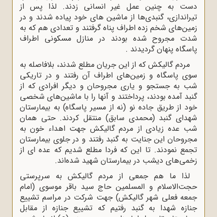
دست به چنین عمل غیر انسانی زدند. لذا پس از
تیراندازی، گنبدی‌ها از ماشین های خود پیاده شدند و در
زمین‌های شخم زده اطراف پناه گرفتند و تعدادی هم که به
شدت مجروح شده بودند در منازل مسکونی اطراف
پاسگاه پنهان گردیدند .
مردم گالیکش که از این جریان مطلع شدند، بلافاصله به
سوی پاسگاه و زمین‌های اطراف آن رفتند و در تاریکی
شب به جستجو و یاری مجروحان و دیگر افرادی که از
گنبد آمده بودند، پرداختند و آنها را با ماشین‌های شخصی
خود از طریق جاده نو (نه از مسیر پاسگاه) به بیمارستان
شهدای گنبد (محمدی سابق) منتقل کردند. حتی همان
شب عده زیادی از مردم گالیکش جهت اهداء خون به
مجروحان این جنایت به گنبد رفتند و در جلوی بیمارستان
تجمع نمودند. تا این که فردا مطلع شدیم که عده ای از
زخمی‌های دیشب در بیمارستان شهید شده‌اند.
لذا ما هم جمعی از مردم گالیکش به سرپرستی
حجت‌الاسلام و المسلمین حاج سید باقر موسوی (امام
جمعه فعلی شهر گالیکش) جهت شرکت در مراسم تشییع
جنازه شهدا به گنبد رفتیم که تشییع جنازه از مقابل