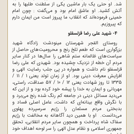
شد. او حتی یک بار ماشین یکی از سلطنت طلبها را به
آتش کشید. او عاشق امام بود و می‌گفت : چون امام
خمینی فرموده‌اند که انقلاب ما پیروز است من ایمان دارم
که پیروزیم.
4- شهید علی رضا قزلسفلو
روستای القجر شهرستان مینودشت زادگاه شهید
بزرگواری است که طعم تلخ رنج و محرومیت‌های حاصل از
سیاست‌های ظالمانه ستم شاهی را سال‌ها در کنار سایر
مردم آن خطه از نزدیک چشیده بود. شهیدی که علی رضا
قزلسفلو نام داشت و همواره در پی جلب رضایت الهی و
افزایش معرفت دینی بود. او از زمان تولد یعنی 1 / 11 /
1335 تا روز شهادت یعنی 12 / 10 / 57 صداقت، راستی،
مهربانی و ایمان به خدا را پیشه خود کرده بود و از این که
می‌دید مسائل دینی در جامعه کم رنگ شده رنج می‌برد و
با نگرش واقع بینانه‌ای که داشت، عامل اصلی فساد و
بدبختی مردم مسلمان را رژیم سرسپرده پهلوی
می‌دانست. او با همین دید آگاهانه به مخالفت با رژیم
سفاک شاه پرداخت و همچون سایر مردم انقلابی، تحقق
جمهوری اسلامی و نظام عدل الهی را سر لوحه اهداف خود