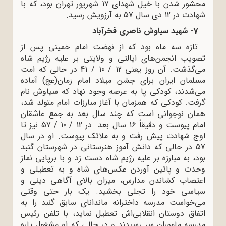
محشور شدن با خیل شهدای 17 شهریور تهران بود، که با
شهادت در 12 دی سال 57 به آرزویش رسید.
7- شهید سیاوش ناصری فخرآباد
تازه سه ماه بود که از نهضت امام خمینی پس از
تصویب انجمن‌های ایالتی و ولایتی بر علیه رژیم شاه
می‌گذشت. آن روز یعنی 12 / 10 / 41 در حالی که امت
مسلمان ایران برای جشن میلاد امام زمان(عج) آماده
می‌شدند، کودکی پا به عرصه وجود نهاد که سیاوش نام
گرفت. کودکی که همزمان با آغاز مبارزات امام متولد شد،
همان نوجوانی است که چند سال بعد به جمع عاشقان
امام پیوست و دقیقاً 16 سال بعد در 12 / 10 / 57 نیز تا
اوج شهادت پیش رفت و به ملائک پیوست. او در سال
57 در حالی که دانش آموز هنرستانی در شهرستان گنبد
بود، به مبارزه بر علیه رژیم شاه دست زد و با برپایی نماز
وحدت و پائین آوردن عکس‌های شاه و به تعطیلی و
اعتصاب کشاندن مدارس، میزان بالای آگاهی دینی و
سیاسی خود را تجلی بخشید. یک بار حتی وقتی
می‌خواست مدرسه داخترانه ماندانای سابق گنبد را به
اتفاق دوستان انقلابی‌اش تعطیل نماید، با تلفن رئیس
مدرسه ماموران سر رسیدند و در حالی که او مشغول پاره