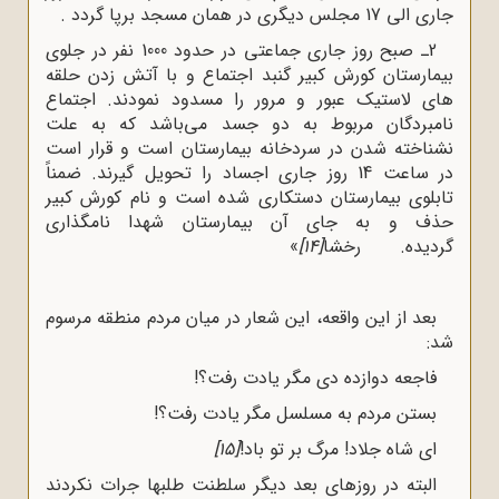
جاری الی 17 مجلس دیگری در همان مسجد برپا گردد .
2ـ صبح روز جاری جماعتی در حدود 1000 نفر در جلوی
بیمارستان کورش کبیر گنبد اجتماع و با آتش زدن حلقه
های لاستیک عبور و مرور را مسدود نمودند. اجتماع
نامبردگان مربوط به دو جسد می‌باشد که به علت
نشناخته شدن در سردخانه بیمارستان است و قرار است
در ساعت 14 روز جاری اجساد را تحویل گیرند. ضمناً
تابلوی بیمارستان دستکاری شده است و نام کورش کبیر
حذف و به جای آن بیمارستان شهدا نامگذاری
گردیده. رخشا
[14]
»
بعد از این واقعه، این شعار در میان مردم منطقه مرسوم
شد:
فاجعه دوازده دی مگر یادت رفت؟!
بستن مردم به مسلسل مگر یادت رفت؟!
ای شاه جلاد! مرگ بر تو باد!
[15]
البته در روزهای بعد دیگر سلطنت طلبها جرات نکردند