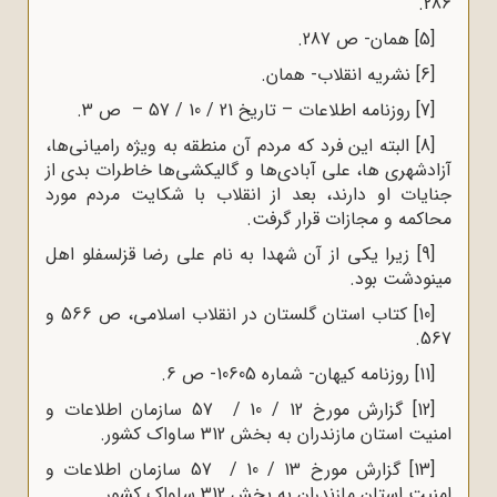
286.
[5]
همان- ص 287.
[6]
نشریه انقلاب- همان.
[7]
روزنامه اطلاعات – تاریخ 21 / 10 / 57 – ص 3.
[8]
البته این فرد که مردم آن منطقه به ویژه رامیانی‌ها،
آزادشهری ها، علی آبادی‌ها و گالیکشی‌ها خاطرات بدی از
جنایات او دارند، بعد از انقلاب با شکایت مردم مورد
محاکمه و مجازات قرار گرفت.
[9]
زیرا یکی از آن شهدا به نام علی رضا قزلسفلو اهل
مینودشت بود.
[10]
کتاب استان گلستان در انقلاب اسلامی، ص 566 و
567.
[11]
روزنامه کیهان- شماره 10605- ص 6.
[12]
گزارش مورخ 12 / 10 / 57 سازمان اطلاعات و
امنیت استان مازندران به بخش 312 ساواک کشور.
[13]
گزارش مورخ 13 / 10 / 57 سازمان اطلاعات و
امنیت استان مازندران به بخش 312 ساواک کشور.