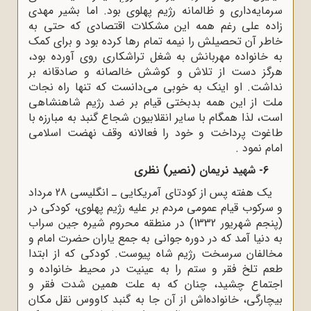
سرمایه‌داری و ظالمانه رژیم پهلوی بود. اما بشیر مهدی
زاده علی رغم همه این مشکلات اقتصادی که حتی به
خاطر آن تحصیلش را نیمه تمام رها کرده بود و برای کمک
به خانواده مهربانش به شغل تراشکاری روی آورده بود،
هرگز دست از تلاش و کوشش خالصانه و صادقانه بر
نداشت. او اینک به خوبی می‌دانست که تنها راه نجات
ملت از این همه بدبختی قیام بر ضد رژیم شاهنشاهی
است، لذا همگام با سایر انقلابیون شجاع گنبد به مبارزه با
طاغوت پرداخت و خود را فعالانه وقف نهضت اسلامی
امام نمود .
6- شهید نریمان (نصیر) نظری
یک هفته پس از کودتای آمریکایی ـ انگلیسی 28 مرداد
و سرکوب قیام عمومی مردم بر علیه رژیم پهلوی، کودکی در
(پنجم شهریور 1332) در منطقه محروم شیره جین سراب
به دنیا آمد که در دوره جوانی به جمع یاران حضرت امام و
مخالفان سرسخت رژیم شاه پیوست. کودکی که از ابتدا
طعم تلخ فقر و ستم را به عینیت در محیط خانواده و
اجتماع چشید، چنان که به علت همین شدت فقر و
بیچارگی، خانواده‌اش از آن جا به گنبد کاووس نقل مکان