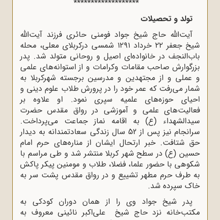
*******************
تولد و تحصیلات
آیت‌الله حاج شیخ جواد فومنی حائری فرزند آیت‌الله
شیخ جعفر ۲۲ خرداد ۱۲۹۱ شمسی درکربلای معلی، محله
باب‌النجف در خانواده‌ای اصیل و روحانی متولد شد. پدر
بزرگوارش صاحب مقامات وکرامات و از استوانه‌های علمی
و عملی و از مجتهدین و مدرسین برجسته شهرکربلا به
شمار می‌رفت که عمر خود را در پرورش طلاب علوم دینی و
احیای حوزه‌های علمیه سپری نمود. او علاوه بر
فعالیت‌های علمی و آموزشی در رواق مقدس حضرت
سیدالشهداء (ع) به اقامه نماز جماعت می‌پرداخت.
سرانجام نیز پس از 52 سال زندگی سعادتمندانه به دیدار
حق شتافت. خبر ارتحال ایشان از مناره‌های حرم امام
حسین (ع) در سطح شهر کربلا منتشر شد و طی مراسم با
شکوهی با حضور علما، فضلا، طلاب و مومنین پیکر پاکش
به طرف حرم مطهر تشییع و در رواق مقدس پشت سر به
خاک سپرده شد.
پدر شیخ جواد وی را از همان دوران کودکی به
مکتب‌خانه نزد حاج شیخ علی‌اکبر نائینی معروف به