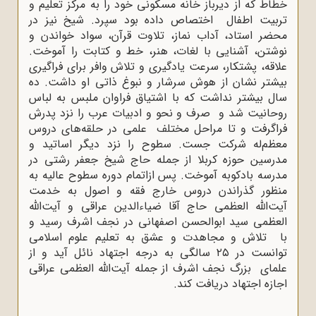
خطاط که از دیرباز خانه مسکونی خود را به مرکز تعلیم و
تربیت اطفال اختصاص داده بود سپرد. شیخ نیز در
محضر استاد، آداب نماز، تلاوت قرآن، سواد خواندن و
نوشتن، آشنایی با لغات، هنر، خط و کتابت را آموخت.
علاقه، پشتکار، سرعت یادگیری و تلاش وافر برای فراگیری
بیشتر نشان از هوش سرشار و نبوغ ذاتی او داشت. ده
سال بیشتر نداشت که با اشتیاق فراوان ملبس به لباس
روحانیت شد و صرف و نحو و ادبیات عرب را نزد پدرش
فراگرفت و تا مراحل مختلف علمی در حلقه‌های دروس
معظم‌له شرکت ‌جست. سطوح را نزد دیگر اساتید و
مدرسین حوزه کربلا از جمله حاج شیخ جعفر رشتی در
مدرسه بادکوبه آموخت. پس ازاتمام دوره سطوح عالیه به
منظور گذراندن دروس خارج فقه و اصول به خدمت
آیت‌الله العظمی حاج آقا ضیاءالدین عراقی و آیت‌الله
العظمی سید ابوالحسن اصفهانی در نجف اشرف رسید و
با تلاش و مجاهدت و عشق به تعلیم علوم اسلامی
توانست در ۲۵ سالگی به درجه اجتهاد نائل آید و از
علمای بزرگ نجف اشرف از جمله آیت‌الله العظمی عراقی
اجازه اجتهاد دریافت کند.