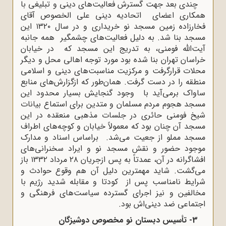
چندی بعد جهت گسترش فعالیت‌های دینی و تبلیغی با
همکاری اعضای اتحادیه دینی علی الخصوص آقای
فخارزاده زمین مسجد نو خریداری و در سال ۱۳۲۰ این
مسجد بنا شد. به دلیل فعالیت‌های چشمگیر همه جانبه
آیت‌الله فومنی، به تدریج این مسجد که در خیابان
خراسان تهران بنا شده بود مورد توجه اهالی محل و دیگر
محلات قرارگرفت و مرکزیت مناسبت‌های دینی و اسلامی
منطقه را در دست گرفت. همان‌طور که ازگزارش‌های منابع
ساواک برمی‌آید با وجود گنجایش بسیار محدود این
مسجد هجوم مردم مسلمان و متدین برای استماع بیانات
شیخ فومنی حائری در جلسات مذهبی منعقده در این
مسجد آن چنان بود که معمولاً خیابان و کوچه‌های اطراف
مسجد مملو از جعیت می‌شد
.
براساس اسناد و مدارک
موجود حضور و نقش مسجد نو و ایراد سخنرانی‌های
افشاگرانه در آن، عمدتاً به پس ازجریان ۲۸ مرداد ۱۳۳۲ باز
می‌گشت. شاید مهمترین دلیل آن هم وقوع حوادث و
شرایط نامناسب پس از کودتا و مقابله شدید رژیم با
مخالفین و نیز اجرای گسترده سیاست‌های فرهنگی و
اجتماعی ضد دینی‌اش بود.
3- تأسیس دبستان نو مخصوص دوشیزگان