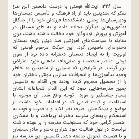
سال 1326 آیت‌الله فومنی با درست دانستن این طرز
تفکر که متدینین باید از راه فرهنگ و تأسیس دبستان‌ها
ودبیرستان‌ها وحتی دانشکده‌ها فرزندان خود را از چنگال
بدآموزی‌های دیگران نجات داده و به طور مستقل در
آموزش و پرورش نوباوگان خود دخالت داشته باشند، برای
مقابله با سیاست‌های آموزشی ضد دینی رژیم؛ دبستان
دخترانه‌ای تاسیس کرد. این حرکت مرحوم فومنی که
اولویت را به ایجاد دبستان دخترانه داده بود از سوی
برخی عناصر متعصب و منفی‌باف مذهبی مورد اعتراض
قرار گرفت. در شرایطی که بسیاری از متدینین به خاطر
وجود بدآموزی‌ها و انحرافات مدارس دولتی دختران خود
را از تحصیل محروم کرده بودند وی اقدام به تاسیس
چنین مدرسه‌هایی نمود که این اقدام شجاعانه ایشان
بسیار چشمگیر و مورد توجه واقع شد. آن مرحوم با
استقامت و ثبات قدمی که در اقدامات خود داشت از
موضع و دیدگاهش صرف نظر نکرد و با قدرت و قوت به
استحکام پایه‌های مدرسه دخترانه پرداخت و با همکاری
همسر گرامی خود که مسئولیت مدرسه را بر عهده داشت
توانست در طول فعالیت خود هزاران دختر و مادر مسلمان
و با فضیلت تحویل جامعه دهد. تاسیس این مدرسه نیز