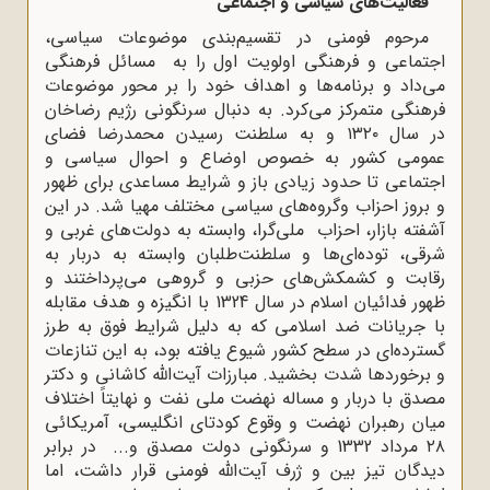
فعالیت‌های سیاسی و اجتماعی
مرحوم فومنی در تقسیم‌بندی موضوعات سیاسی،
اجتماعی و فرهنگی اولویت اول را به مسائل فرهنگی
می‌داد و برنامه‌ها و اهداف خود را بر محور موضوعات
فرهنگی متمرکز می‌کرد. به دنبال سرنگونی رژیم رضاخان
در سال ۱۳۲۰ و به سلطنت رسیدن محمدرضا فضای
عمومی کشور به خصوص اوضاع و احوال سیاسی و
اجتماعی تا حدود زیادی باز و شرایط مساعدی برای ظهور
و بروز احزاب وگروه‌های سیاسی مختلف مهیا شد. در این
آشفته بازار، احزاب ملی‌گرا، وابسته به دولت‌های غربی و
شرقی، توده‌ای‌ها و سلطنت‌طلبان وابسته به دربار به
رقابت و کشمکش‌های حزبی و گروهی می‌پرداختند و
ظهور فدائیان اسلام در سال 1324 با انگیزه و هدف مقابله
با جریانات ضد اسلامی که به دلیل شرایط فوق به طرز
گسترده‌ای در سطح کشور شیوع یافته بود، به این تنازعات
و برخوردها شدت بخشید. مبارزات آیت‌الله کاشانی و دکتر
مصدق با دربار و مساله نهضت ملی نفت و نهایتاً اختلاف
میان رهبران نهضت و وقوع کودتای انگلیسی، آمریکائی
۲۸ مرداد 1332 و سرنگونی دولت مصدق و... در برابر
دیدگان تیز بین و ژرف آیت‌الله فومنی قرار داشت، اما