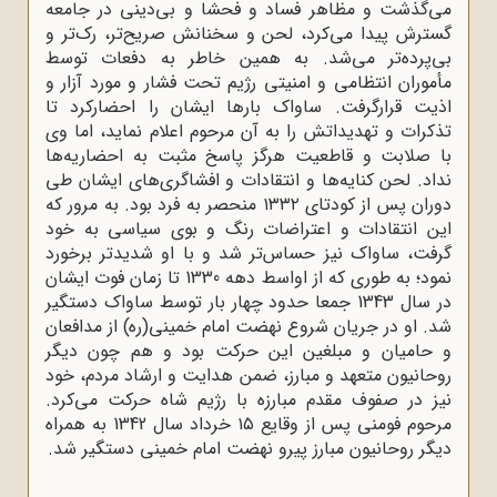
می‌گذشت و مظاهر فساد و فحشا و بی‌دینی در جامعه
گسترش پیدا می‌کرد، لحن و سخنانش صریح‌تر، رک‌تر و
بی‌پرده‌تر می‌شد. به همین خاطر به دفعات توسط
مأموران انتظامی و امنیتی رژیم تحت فشار و مورد آزار و
اذیت قرارگرفت. ساواک بارها ایشان را احضارکرد تا
تذکرات و تهدیداتش را به آن مرحوم اعلام نماید، اما وی
با صلابت و قاطعیت هرگز پاسخ مثبت به احضاریه‌ها
نداد. لحن کنایه‌ها و انتقادات و افشاگری‌های ایشان طی
دوران پس از کودتای ۱۳۳۲ منحصر به فرد بود. به مرور که
این انتقادات و اعتراضات رنگ و بوی سیاسی به خود
‌گرفت، ساواک نیز حساس‌تر شد و با او شدیدتر برخورد
نمود؛ به طوری ‌که از اواسط دهه 1330 تا زمان فوت ایشان
در سال 1343 جمعا حدود چهار بار توسط ساواک دستگیر
شد
.
او در جریان شروع نهضت امام خمینی(ره) از مدافعان
و حامیان و مبلغین این حرکت بود و هم چون دیگر
روحانیون متعهد و مبارز، ضمن هدایت و ارشاد مردم، خود
نیز در صفوف مقدم مبارزه با رژیم شاه حرکت می‌کرد.
مرحوم فومنی پس از وقایع ۱۵ خرداد سال 1342 به همراه
دیگر روحانیون مبارز پیرو نهضت امام خمینی دستگیر شد.