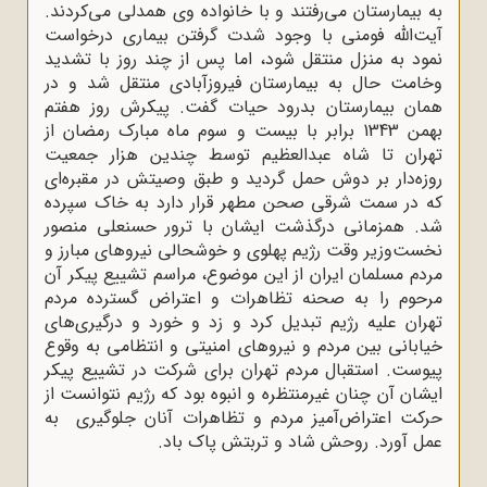
به بیمارستان می‌رفتند و با خانواده وی همدلی می‌کردند.
آیت‌الله فومنی با وجود شدت گرفتن بیماری درخواست
نمود به منزل منتقل شود، اما پس از چند روز با تشدید
وخامت حال به بیمارستان فیروزآبادی منتقل شد و در
همان بیمارستان بدرود حیات گفت. پیکرش روز هفتم
بهمن 1343 برابر با بیست و سوم ماه مبارک رمضان از
تهران تا شاه عبدالعظیم توسط چندین هزار جمعیت
روزه‌دار بر دوش حمل گردید و طبق وصیتش در مقبره‌ای
که در سمت شرقی صحن مطهر قرار دارد به خاک سپرده
شد. همزمانی درگذشت ایشان با ترور حسنعلی منصور
نخست‌وزیر وقت رژیم پهلوی و خوشحالی نیروهای مبارز و
مردم مسلمان ایران از این موضوع، مراسم تشییع پیکر آن
مرحوم را به صحنه تظاهرات و اعتراض گسترده مردم
تهران علیه رژیم تبدیل کرد و زد و خورد و درگیری‌های
خیابانی بین مردم و نیروهای امنیتی و انتظامی به وقوع
پیوست. استقبال مردم تهران برای شرکت در تشییع پیکر
ایشان آن چنان غیرمنتظره و انبوه بود که رژیم نتوانست از
حرکت اعتراض‌آمیز مردم و تظاهرات آنان جلوگیری به
عمل آورد. روحش شاد و تربتش پاک باد.