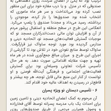
ترتیب بود که یکی از اعضای شرکت، روزی دهشاهی به
صندوقی که در منزل و یا درب مغازه خود برای این منظور
نصب کرده بود می‌انداخت و سر هر ماه ماموری که
انتخاب شده بود صندوق‌ها را باز کرده، موجودی را
برداشته، رسید می‌داد و مجددا صندوق را پلمپ می‌کرد.
انعکاس این طرح در سطح منطقه و استقبال پرشور مردم
از آن و افزایش توان مالی دست‌اندرکاران مسجد نو که
موجبات گسترش فعالیت‌های مسجد نو، اتحادیه دینی و
مدارس گردیده بود مورد توجه ساواک نیز قرارگرفت.
ساواک توسط منابع نفوذی خود در تلاش بود تا گزارشی از
اجرای این طرح و میزان مبالغ جمع‌آوری شده در هر ماه
تهیه و جهت مقابله اقداماتی صورت دهد. به هر حال
تأسیس شرکت تعاونی وسیله‌ای بود برای گسترش
فعالیت‌های اجتماعی و فرهنگی آیت‌الله فومنی و او
توانست از کنار این منبع مالی قابل توجه، هر چه بیشتر و
قاطع‌تر در رسیدن به اهداف عالیه خود اقدام کند.
۶ - تأسیس دبستان نو ویژه پسران
آن مرحوم به کمک اعضای اتحادیه دینی و تامین زمین
برای احداث یک باب مدرسه پسرانه توسط آقای فخارزاده
و وصول همیاری مردمی از طریق صندوق‌های روزی