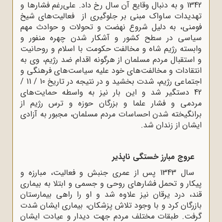
1342 و به دنبال وقایع آن سال رخ داد. علی‌رغم فشارها و
تهدیدات ساواک مبنی بر جلوگیری از فعالیت‌های شیخ
فومنی، به دلیل شروع نهضت و تحولات و حوادث مهم
سیاسی در سطح کشور و آشکار شدن چهره منفور و
وابسته رژیم شاه و مخالفت حکومت با اسلام و روحانیت
و استقبال مردم مسلمان از هرگونه اقدام ضد رژیم، وی به
انتقادات و مخالفت‌های خود علیه سیاست‌های فرهنگی و
اجتماعی رژیم، شدت بخشید و در نتیجه در تاریخ 10 / 11 /
42 دستگیر شد و این بار نیز به واسطه حمایت‌های
مردمی و فشار علما و بزرگان حوزه و ترس رژیم از
برانگیخته شدن احساسات مردم مسلمان، مجبور به آزادی
ایشان از زندان شد.
عروج مبارز خستگی ناپذیر
سال 1343 پس از عمری جنبش و فعالیت، مبارزه و
پیکار و تحمل فشارهای روحی و جسمی و ابتلا به بیماری
قند، درد یرقان نیز علاوه شد و او را راهی بیمارستان
بازرگان کرد و با وجود تلاش پزشکان، بیماری ایشان شدت
گرفت. طبقات مختلف مردم جهت دیدار و عیادت ایشان