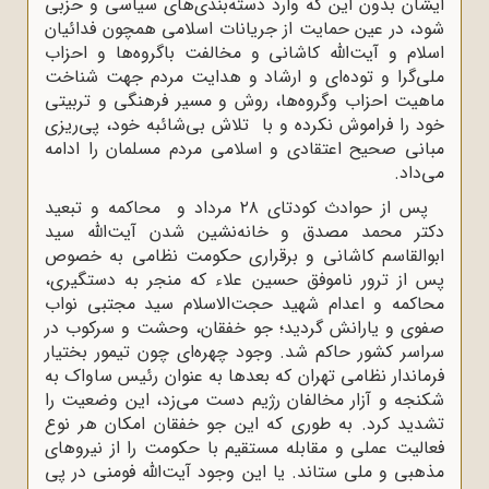
ایشان بدون این که وارد دسته‌بندی‌های سیاسی و حزبی
شود، در عین حمایت از جریانات اسلامی همچون فدائیان
اسلام و آیت‌الله کاشانی و مخالفت باگروه‌ها و احزاب
ملی‌گرا و توده‌ای و ارشاد و هدایت مردم جهت شناخت
ماهیت احزاب وگروه‌ها، روش و مسیر فرهنگی و تربیتی
خود را فراموش نکرده و با تلاش بی‌شائبه خود، پی‌ریزی
مبانی صحیح اعتقادی و اسلامی مردم مسلمان را ادامه
می‌داد.
پس از حوادث کودتای ۲۸ مرداد و محاکمه و تبعید
دکتر محمد مصدق و خانه‌نشین شدن آیت‌الله سید
ابوالقاسم کاشانی و برقراری حکومت نظامی به خصوص
پس از ترور ناموفق حسین علاء که منجر به دستگیری،
محاکمه و اعدام شهید حجت‌الاسلام سید مجتبی نواب
صفوی و یارانش گردید؛ جو خفقان، وحشت و سرکوب در
سراسر کشور حاکم شد. وجود چهره‌ای چون تیمور بختیار
فرماندار نظامی تهران که بعدها به عنوان رئیس ساواک به
شکنجه و آزار مخالفان رژیم دست می‌زد، این وضعیت را
تشدید کرد. به طوری ‌که این جو خفقان امکان هر نوع
فعالیت عملی و مقابله مستقیم با حکومت را از نیروهای
مذهبی و ملی ستاند. یا این وجود آیت‌الله فومنی در پی