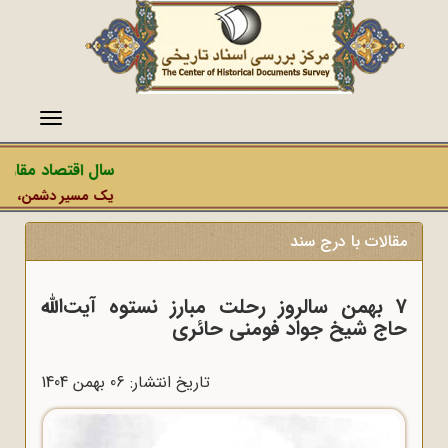
منو
سال اقتصاد مقاومتی
یک مسیر دشمن، عملیات 
مقالات با درج سند
7 بهمن سالروز رحلت مبارز نستوه آیت‌الله
حاج شیخ جواد فومنی حائری
تاریخ انتشار: 06 بهمن 1404