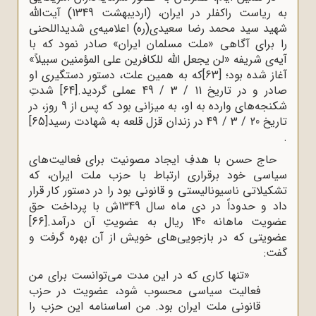
به ریاست راکفلر در ایران، (اردیبهشت 1349) آیت‌الله
شهید سید محمد رضا سعیدی(ره) اعلامیه‌ی شدیداللحنی
را برای آگاهی «ملت مسلمان ایران» صادر نمود که با
آیه‌ی شریفه «لن یجعل الله للکافرین علی المؤمنین سبیلاً»
آغاز شده بود؛
[63]
که به همین علت، دستور دستگیری او
صادر و در تاریخ 11 / 3 / 49 عملی گردید.
[64]
شدتِ
شکنجه‌های وارده به او، به میزانی بود که پس از 9 روز، در
تاریخ 20 / 3 / 49 در زندان قزل قلعه به شهادت رسید
[65]
.
حاج حسن با هدفِ ایجاد مصونیت برای فعالیت‌های
سیاسی خود برقراری ارتباط با حزب ملت ایران، که
تشکیلاتی ناسیونالیستی و قانونی بود را در دستور کار قرار
داد و حدوداً در دی ماه سال 1349ش با پرداخت حق
عضویت ماهانه 140 ریال به عضویتِ آن درآمد.
[66]
عضویتی که در بازجویی‌های خویش از آن بهره گرفت و
گفت:
«تنها کاری که در این مدت می‌توانست برای من
فعالیت سیاسی محسوب شود، عضویت در حزب
قانونی ملت ایران بود. من اساسنامه این حزب را