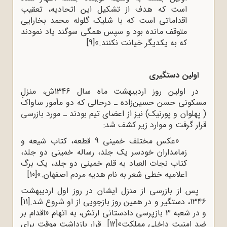
است که هدف از تشکیل این اتحادیه، تعقیب
اقداماتى است که با شلیک گلوله محمد بخارایى
متوقف مانده بود و سپس همگى سوگند یاد نمودند
که به یکدیگر خیانت نکنند.»
[9]
اولین دستگیری
در اولین روز اردیبهشت ماه سال 1346ش، منزلِ
مسکونی حسن حسین‌زاده ـ درحالی که دو مأمور ساواک
( پهلوان و پورنیک) نیز از اعضای تیم بودند ـ مورد بازرسی
قرار گرفت و موارد زیر کشف شد:
«عکس مختلف خمینی 9 قطعه، کتاب شیعه و
زمامداران خودسر یک جلد، رساله خمینی دو جلد،
کتاب نجات العباد به قلم خمینی دو جلد، یک برگ
اعلامیه خطی شعر به نام هدیه مردم اصفهان.»
[10]
پس از بازرسی از منزل ایشان در روز اول اردیبهشت
1346، دستگیر و در همین روز بازجویی از او شروع شد.
[11]
و در شعبه 3 بازپرسی دادستانی ارتش، به اتهام «اقدام بر
ضد امنیت داخلی مملکت»
[12]
قرار بازداشت موقت برای