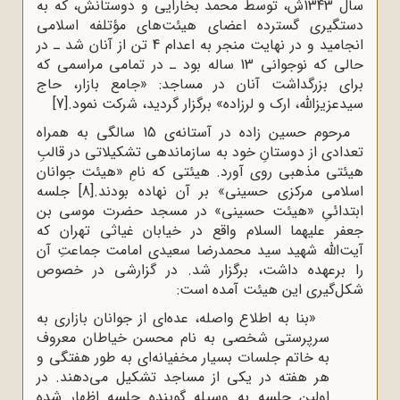
سال 1343ش، توسط محمد بخارایی و دوستانش، که به
دستگیری گسترده اعضای هیئت‌های مؤتلفه اسلامی
انجامید و در نهایت منجر به اعدام 4 تن از آنان شد ـ در
حالی که نوجوانی 13 ساله بود ـ در تمامی مراسمی که
برای بزرگداشت آنان در مساجد: «جامع بازار، حاج
سیدعزیزالله، ارک و لرزاده» برگزار گردید، شرکت نمود.
[7]
مرحوم حسین زاده در آستانه‌ی 15 سالگی به همراه
تعدادی از دوستانِ خود به سازماندهی تشکیلاتی در قالبِ
هیئتی مذهبی روی آورد. هیئتی که نامِ «هیئت جوانان
اسلامی مرکزی حسینی» بر آن نهاده بودند.
[8]
جلسه
ابتدائیِ «هیئت حسینی» در مسجد حضرت موسی بن
جعفر علیهما السلام واقع در خیابان غیاثی تهران که
آیت‌الله شهید سید محمدرضا سعیدی امامت جماعتِ آن
را برعهده داشت، برگزار شد. در گزارشی در خصوص
شکل‌گیری این هیئت آمده است:
«بنا به اطلاع واصله، عده‌اى از جوانان بازارى به
سرپرستى شخصى به نام محسن خیاطان معروف
به خاتم جلسات بسیار مخفیانه‌اى به طور هفتگى و
هر هفته در یکى از مساجد تشکیل مى‌دهند. در
اولین جلسه به وسیله گوینده جلسه اظهار شده