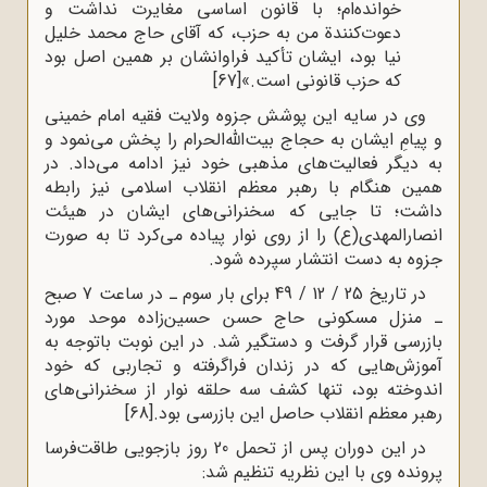
خوانده‌ام؛ با قانون اساسی مغایرت نداشت و
دعوت‌کنندة من به حزب، که آقای حاج محمد خلیل
نیا بود، ایشان تأکید فراوانشان بر همین اصل بود
که حزب قانونی است.»
[67]
وی در سایه این پوشش جزوه ولایت فقیه امام خمینی
و پیامِ ایشان به حجاج بیت‌الله‌الحرام را پخش می‌نمود و
به دیگر فعالیت‌های مذهبی خود نیز ادامه می‌داد. در
همین هنگام با رهبر معظم انقلاب اسلامی نیز رابطه
داشت؛ تا جایی که سخنرانی‌های ایشان در هیئت
انصارالمهدی(ع) را از روی نوار پیاده می‌کرد تا به صورت
جزوه به دست انتشار سپرده شود.
در تاریخ 25 / 12 / 49 برای بار سوم ـ در ساعت 7 صبح
ـ منزل مسکونی حاج حسن حسین‌زاده موحد مورد
بازرسی قرار گرفت و دستگیر شد. در این نوبت باتوجه به
آموزش‌هایی که در زندان فراگرفته و تجاربی که خود
اندوخته بود، تنها کشف سه حلقه نوار از سخنرانی‌های
رهبر معظم انقلاب حاصل این بازرسی بود.
[68]
در این دوران پس از تحمل 20 روز بازجویی طاقت‌فرسا
پرونده وی با این نظریه تنظیم شد: