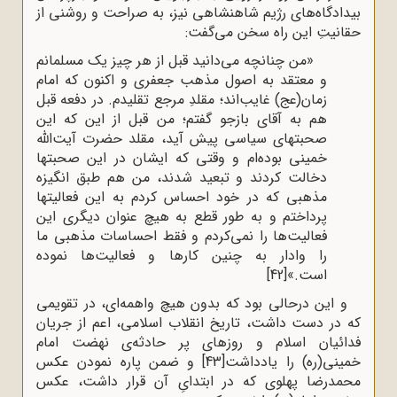
بیدادگاه‌های رژیم شاهنشاهی نیز، به صراحت و روشنی از
حقانیتِ این راه سخن می‌گفت:
«من چنانچه می‌دانید قبل از هر چیز یک مسلمانم
و معتقد به اصول مذهب جعفری و اکنون که امام
زمان(عج) غایب‌اند؛ مقلدِ مرجع تقلیدم. در دفعه قبل
هم به آقای بازجو گفتم؛ من قبل از این که این
صحبتهای سیاسی پیش آید، مقلد حضرت آیت‌الله
خمینی بوده‌ام و وقتی که ایشان در این صحبتها
دخالت کردند و تبعید شدند، من هم طبق انگیزه
مذهبی که در خود احساس کردم به این فعالیتها
پرداختم و به طور قطع به هیچ عنوان دیگری این
فعالیت‌ها را نمی‌کردم و فقط احساسات مذهبی ما
را وادار به چنین کارها و فعالیت‌ها نموده
است.»
[42]
و این درحالی بود که بدون هیچ واهمه‌ای، در تقویمی
که در دست داشت، تاریخ انقلاب اسلامی، اعم از جریان
فدائیان اسلام و روزهای پر حادثه‌ی نهضت امام
خمینی(ره) را یادداشت
[43]
و ضمن پاره نمودن عکس
محمدرضا پهلوی که در ابتدایِ آن قرار داشت، عکس