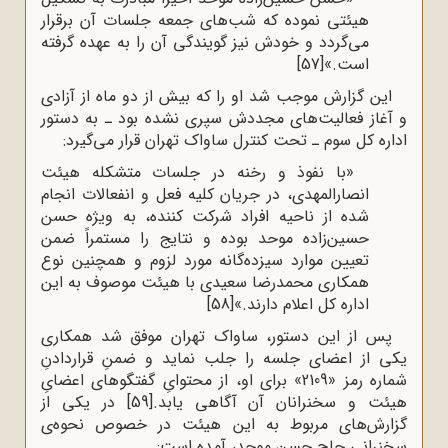
هیئتی نموده که شب‌های جمعه جلسات آن برقرار
می‌گردد و خودش نیز گویندگی آن را به عهده گرفته
است.»
[57]
این گزارش موجب شد او را که بیش از دو ماه از آزادی
و آغاز فعالیت‌های مجددش سپری نشده بود ـ به دستور
اداره کل سوم ـ تحت کنترل ساواک تهران قرار می‌گیرد:
«با نفوذ و رخنه در جلسات متشکله هیئت
انصارالمهدی، در جریان کلیه فعل و انفعالات انجام
شده از ناحیه افراد شرکت کننده، به‌ ویژه حسن
حسین‌زاده موحد بوده و نتایج را مستمراً ضمن
تعیین موارد سیزده‌گانه مورد لزوم و همچنین نوع
همکاری محمدرضا سعیدی با هیئت موصوف به این
اداره کل اعلام دارند.»
[58]
پس از این دستور، ساواک تهران موفق شد همکاری
یکی از اعضای جلسه را جلب نماید و ضمنِ قراردادنِ
شماره رمز «2109» برای او، از محتوایِ گفتگوهای اعضایِ
هیئت و سخنرانان آن آگاهی یابد.
[59]
در یکی از
گزارش‌های مربوط به این هیئت در خصوص نحوه‌ی
سخنرانی حاج حسن موحد، آمده است: