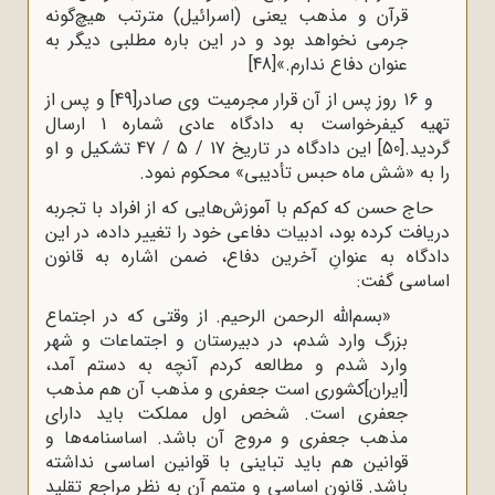
قرآن و مذهب یعنی (اسرائیل) مترتب هیچ‌گونه
جرمی نخواهد بود و در این باره مطلبی دیگر به
عنوان دفاع ندارم.»
[48]
و 16 روز پس از آن قرار مجرمیت وی صادر
[49]
و پس از
تهیه کیفرخواست به دادگاه عادی شماره 1 ارسال
گردید.
[50]
این دادگاه در تاریخ 17 / 5 / 47 تشکیل و او
را به «شش ماه حبس تأدیبی» محکوم نمود.
حاج حسن که کم‌کم با آموزش‌هایی که از افراد با تجربه
دریافت کرده بود، ادبیات دفاعی خود را تغییر داده، در این
دادگاه به عنوانِ آخرین دفاع، ضمن اشاره به قانون
اساسی گفت:
«بسم‌الله الرحمن الرحیم. از وقتی که در اجتماع
بزرگ وارد شدم، در دبیرستان و اجتماعات و شهر
وارد شدم و مطالعه کردم آنچه به دستم آمد،
[ایران]کشوری است جعفری و مذهب آن هم مذهب
جعفری است. شخص اول مملکت باید دارای
مذهب جعفری و مروج آن باشد. اساسنامه‌ها و
قوانین هم باید تباینی با قوانین اساسی نداشته
باشد. قانون اساسی و متمم آن به نظر مراجع تقلید