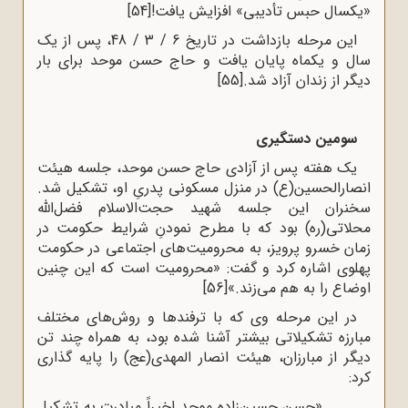
«یکسال حبس تأدیبی» افزایش یافت!
[54]
این مرحله بازداشت در تاریخ 6 / 3 / 48، پس از یک
سال و یکماه پایان یافت و حاج حسن موحد برای بار
دیگر از زندان آزاد شد.
[55]
سومین دستگیری
یک هفته پس از آزادی حاج حسن موحد، جلسه هیئت
انصارالحسین(ع) در منزل مسکونی پدریِ او، تشکیل شد.
سخنران این جلسه شهید حجت‌الاسلام فضل‌الله
محلاتی(ره) بود که با مطرح نمودنِ شرایط حکومت در
زمان خسرو پرویز، به محرومیت‌های اجتماعی در حکومت
پهلوی اشاره کرد و گفت: «محرومیت است که این چنین
اوضاع را به هم می‌زند.»
[56]
در این مرحله وی که با ترفندها و روش‌های مختلف
مبارزه تشکیلاتی بیشتر آشنا شده بود، به همراه چند تن
دیگر از مبارزان، هیئت انصار المهدی(عج) را پایه گذاری
کرد:
«حسن حسین‌زاده موحد اخیراً مبادرت به تشکیل