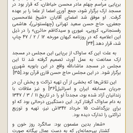
برپایی مراسم چهلم مادر محسن خیاطان، که قرار بود در
مسجد ارک برگزار شود، جمع آوری امضا از علما را بر عهده
گرفت. او موفق شد امضای آقایان: «شیخ غلامحسین
جعفری، حاج حسن سعید تهرانی (چهلستونی)، هاشمی
رفسنجانی، کروبی، غیوری و سیدکاظم حائری» را در ذیل
این اعلامیه که در روزنامه کیهان مورخه 12 / 2 / 47 چاپ
شد، قرار دهد.
[34]
به علت این که ساواک از برپایی این مجلس در مسجد
ارک ممانعت به عمل آورد، تصمیم گرفته شد تا این
مجلس در مسجد ماشاءالله واقع در ابن بابویه شهرری
برگزار شود. در این مجلس حاج حسن قاری قرآن بود.
[35]
این تلاش‌ها که بخشی از آن تهیه تراکت و پخش آن در
جریان مسابقه ایران و اسرائیل
[36]
و نیز ملاقات با
زندانیان آزاد شده بود، مجدداً او را در تاریخ 11 / 3 / 1347
به دام ساواک گرفتار کرد. این دستگیری درحالی بود که او
برای بزرگداشت 15 خرداد 1342ش نیز، تهیه و توزیع
تراکتی را تدارک دیده بود.
«شعار بدین مضمون بود: سالگرد روز خون و
کشتار بیرحمانه‌ای که به دست عمال بیگانه صورت