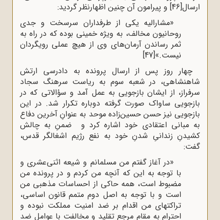
ارسال
[46]
و پیرامون آن چنین اظهارنظر گردید:
«مشارالیه یکی از طرفداران سرسخت و جدی
روحانیون مخالف، به ویژه خمینی بوده که در راه به
ثمر رساندن آرمان‌های وی از هیچ عملی رویگردان
نیست.»
[47]
چهار روز پس از ارسال پرونده به دادرسی ارتش
شاهنشاهی، در شعبه سوم به ریاست سرهنگ سجاد
سرفراز، از ایشان بازجویی به عمل آمد و سؤالاتی که در
بازجویی ساواک صورت گرفته دوباره تکرار شد. در این
بازجویی نیز حسن حسین‌زاده موحد به عنوانِ آخرین دفاع
به مبانی اعتقادی خود اشاره کرد و ضمنِ به چالش
کشیدنِ زندانیِ شدنِ خود به نفع رژیم اشغالگر قدس،
گفت:
«در آغاز گفتم من مسلمانم و شیعه اثنی‌عشری و
با توجه به این که آنچه من کردم و در پرونده من
مضبوط است، همه حاکی از احساسات مذهبی من
است و با توجه به اصل دوم متمم قانون اساسی،
تراکتهای من اقدام بر ضد امنیت مملکت نبوده و
احترام به مقام مرجع تقلید و مخالفت با عوامل ضد