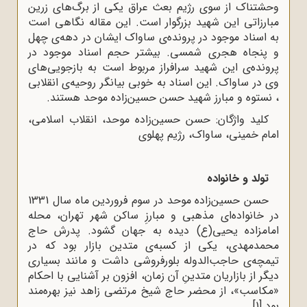
وحشتناک از سوی رژیم بعث عراق یکی از برگ‌های زرین
مبارزاتی این شهید بزرگوار است. این مقاله نگاهی است
به اسناد موجود در پرونده‌ی ساواک ایشان در دهه‌ی چهل
و پنجاه هجری شمسی. بیشتر حجم اسناد موجود در
پرونده‌ی این شهید سرافراز مربوط است به بازجویی‌های
وی در ساواک. این اسناد به خوبی بیانگر روحیه‌ی انقلابی
، نستوه و مبارز شهید حسن حسین‌زاده موحد هستند.
کلید واژگان: حسن حسین‌زاده موحد، انقلاب اسلامی،
امام خمینی، ساواک، رژیم پهلوی
تولد و خانواده
حسن حسین‌زاده موحد در سوم فروردین ماه سال 1331
در خانواده‌‌ای مذهبی و مبارزِ ساکن شهر تهران، محله
امامزاده یحیی(ع) دیده به جهان گشود. پدرش حاج
محمدمهدی، یکی از کسبه‌ی متدین بازار بود که در
تیمچه‌ی حاجب‌الدوله بلورفروشی داشت و مانند بسیاری
دیگر از بازاریان متدینِ آن زمان، افزون بر آشنایی با احکام
«مکاسب»، از محضر حاج شیخ مرتضی زاهد نیز بهره‌مند
بود.
[1]