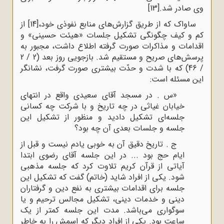
وی صادر شد.
[13]
ساواک که از طریق گزارش‌های منابع نفوذی خود،
[14]
از
کم و کیف چگونگی تشکیل جلسات «هیئت حسینی» و
اقدامات و مذاکرات صورت گرفته اطلاع داشت، مجبور به
پرسش‌های صریح و مستقیم شد. بازجویی روز بعد (2 / 2
/ 46) که با شدت و حدّت بیشتری صورت گرفت، نشانگر
این مسئله است:
«س . در مسجد آقای سعیدی واقع در انتهای
خیابان غیاثی در چه تاریخ و با شرکت چه کسانی
جلسه‌ای تشکیل دادید و منظور از تشکیل این
جلسه و جلسات بعدی آن چه بود؟
ج . تاریخ دقیق آن به خوبی یادم نیست و قبل از
ایام حج بود ... در این جلسه آقای رضوی ابتدا
آیاتی از قرآن کریم تلاوت کرد که جلسه مذهبی
شود. یکی از افراد شاید (خاتم) گفت که تشکیل این
جلسه برای اقدامات بیشتری به نفع دین و گرفتاران
دینی و خدمات دینی، تشکیل مجالس ترحیم و یا
سوگواری می‌باشد. مدت این جلسه کمتر از یک
ساعت بود. یکی از افراد دیگر که اسمش را به خاطر