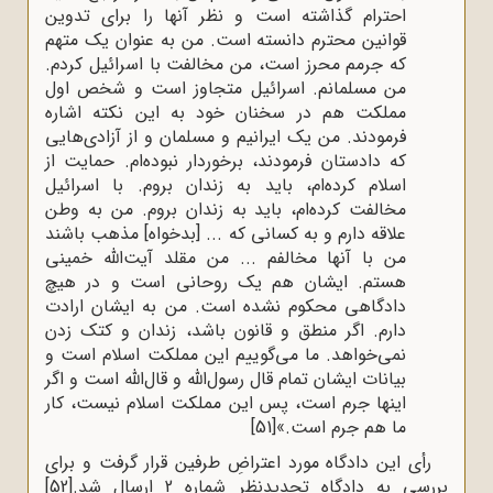
احترام گذاشته است و نظر آنها را برای تدوین
قوانین محترم دانسته است. من به عنوان یک متهم
که جرمم محرز است، من مخالفت با اسرائیل کردم.
من مسلمانم. اسرائیل متجاوز است و شخص اول
مملکت هم در سخنان خود به این نکته اشاره
فرمودند. من یک ایرانیم و مسلمان و از آزادی‌هایی
که دادستان فرمودند، برخوردار نبوده‌ام. حمایت از
اسلام کرده‌ام، باید به زندان بروم. با اسرائیل
مخالفت کرده‌ام، باید به زندان بروم. من به وطن
علاقه دارم و به کسانی که ... [بدخواه] مذهب باشند
من با آنها مخالفم ... من مقلد آیت‌الله خمینی
هستم. ایشان هم یک روحانی است و در هیچ
دادگاهی محکوم نشده است. من به ایشان ارادت
دارم. اگر منطق و قانون باشد، زندان و کتک زدن
نمی‌خواهد. ما می‌گوییم این مملکت اسلام است و
بیانات ایشان تمام قال رسول‌الله و قال‌الله است و اگر
اینها جرم است، پس این مملکت اسلام نیست، کار
ما هم جرم است.»
[51]
رأی این دادگاه مورد اعتراضِ طرفین قرار گرفت و برای
بررسی به دادگاه تجدیدنظر شماره 2 ارسال شد.
[52]