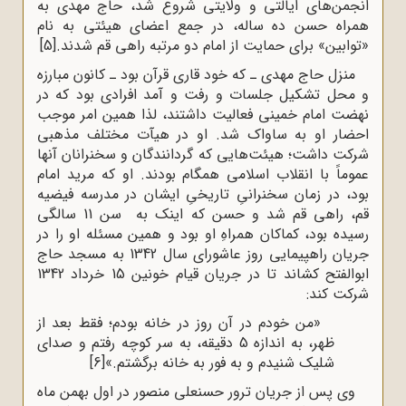
انجمن‌های ایالتی و ولایتی شروع شد، حاج مهدی به
همراه حسن ده‌ ساله، در جمع اعضای هیئتی به نام
«توابین» برای حمایت از امام دو مرتبه راهی قم شدند.
[5]
منزل حاج مهدی ـ که خود قاری قرآن بود ـ کانون مبارزه
و محل تشکیل جلسات و رفت و آمد افرادی بود که در
نهضت امام خمینی فعالیت داشتند، لذا همین امر موجب
احضار او به ساواک شد. او در هیآت مختلف مذهبی
شرکت داشت؛ هیئت‌هایی که گردانندگان و سخنرانان آنها
عموماً با انقلاب اسلامی همگام بودند. او که مرید امام
بود، در زمان سخنرانیِ تاریخیِ ایشان در مدرسه فیضیه
قم، راهی قم شد و حسن که اینک به سن 11 سالگی
رسیده بود، کماکان همراهِ او بود و همین مسئله او را در
جریان راهپیمایی روز عاشورای سال 1342 به مسجد حاج
ابوالفتح کشاند تا در جریان قیام خونین 15 خرداد 1342
شرکت کند:
«من خودم در آن روز در خانه بودم؛ فقط بعد از
ظهر، به اندازه 5 دقیقه، به سر کوچه رفتم و صدای
شلیک شنیدم و به فور به خانه برگشتم.»
[6]
وی پس از جریان ترور حسنعلی منصور در اول بهمن ماه