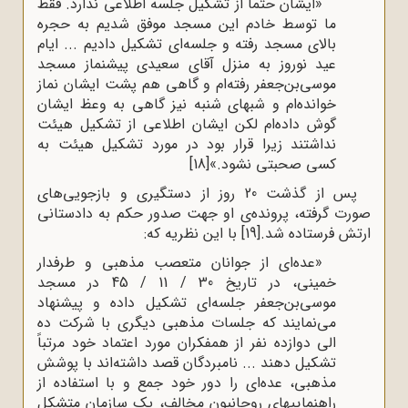
«ایشان حتماً از تشکیل جلسه اطلاعی ندارد. فقط
ما توسط خادم این مسجد موفق شدیم به حجره
بالای مسجد رفته و جلسه‌ای تشکیل دادیم ... ایام
عید نوروز به منزل آقای سعیدی پیشنماز مسجد
موسی‌بن‌جعفر رفته‌ام و گاهی هم پشت ایشان نماز
خوانده‌ام و شبهای شنبه نیز گاهی به وعظ ایشان
گوش داده‌ام لکن ایشان اطلاعی از تشکیل هیئت
نداشتند زیرا قرار بود در مورد تشکیل هیئت به
کسی صحبتی نشود.»
[18]
پس از گذشت 20 روز از دستگیری و بازجویی‌های
صورت گرفته، پرونده‌ی او جهت صدور حکم به دادستانی
ارتش فرستاده شد.
[19]
با این نظریه که:
«عده‌ای از جوانان متعصب مذهبی و طرفدار
خمینی، در تاریخ 30 / 11 / 45 در مسجد
موسی‌بن‌جعفر جلسه‌ای تشکیل داده و پیشنهاد
می‌نمایند که جلسات مذهبی دیگری با شرکت ده
الی دوازده نفر از همفکران مورد اعتماد خود مرتباً
تشکیل دهند ... نامبردگان قصد داشته‌اند با پوشش
مذهبی، عده‌ای را دور خود جمع و با استفاده از
راهنماییهای روحانیون مخالف، یک سازمان متشکل