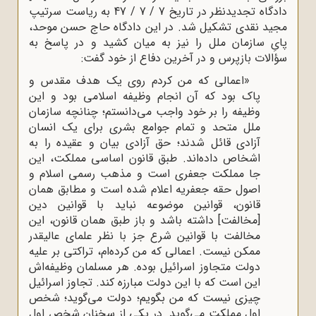
دادگاه تجدیدنظر در تاریخ 7 / 7 / 47 به ریاست سرتیپ
مجید نقدی تشکیل شد. در این دادگاه حاج حسن موحد،
پایِ سازمان ملل را نیز به میان کشید و در پاسخ به
سؤالات بازپرس و در آخرین دفاع از خود گفت:
«اعمالی که من کردم روی یک هدف مقدس و
پاک بود که آن انجام وظیفه اسلامی بود و این
وظیفه را بر خود واجب می‌دانستم؛ چنانچه سازمان
ملل متحد و تمام جوامع بشری برای یک انسان
آزادی قائل شدند؛ حق آزادی بیان و عقیده را به
اشخاص داده‌اند. طبق قانون اساسی مملکت، این
جا مملکت جعفری است و مذهب رسمی اسلام و
اصول حقه جعفریه اعلام شده است و مطابق همان
قانون، قوانین موضوعه نباید با قوانین دین
[مخالفت] داشته باشد و باز طبق همان قانون، این
مخالفت با قوانین شرع جز با نظر علمای عالیقدر
ممکن نیست. اعمالی که من کرده‌ام، تراکتی بر علیه
دولت متجاوز اسرائیل بوده. هر مسلمان وظیفه‌اش
این است که با این دولت مبارزه کند. تجاوز اسرائیل
چیزی نیست که من بگویم؛ دولت می‌گوید؛ شخص
اول مملکت می‌گوید. در یکی از سخنان شخص اول