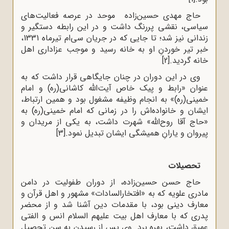
حاج مهدی حسین‌زاده موحد در عرصه فعالیت‌های
سیاسی، نقشی پررنگ داشت و در این رابطه دستگیر و
زندانی نیز شد؛ تا جایی که در جریان سی‌ام تیرماه 1331،
خبر تیر خوردنِ او به خانه رسید و موجب عزاداری اهل
خانه گردید.
[2]
وی در این دوران در چنان جایگاهی قرار داشت که به
عنوان «رابط و پیک خاص آیت‌الله کاشانی(ره) و امام
خمینی(ره)» به انجام وظیفه مشغول بود و همین ارتباط،
ایشان و خانواده‌اش را در زمانی که امام خمینی(ره) به
«حاج آقا روح‌الله» شهرت داشت، به یکی از مریدان و
پیروان و یارانِ همیشگی ایشان تبدیل نمود.
[3]
تحصیلات
حاج حسن حسین‌زاده، از دوران طفولیت در دامن
مادری علویه که به «افتخارالسادات» مشهور و اهل قرآن و
معارف دینی بود، با مقدمات دین آشنا شد و از محضر
پدری که با معارف اهل بیت علیهم السلام انس و الفتی
عمیق داشت، بهره برد. وی پس از رسیدن به سن تحصیل