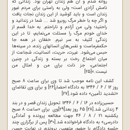
روانه شدم و آن هم زندان تهران بود. زندانی که
نامش آزادی است؛ ولی به راستی برای مردم غیور
زندان است و باید کوشید از این زندان نجات یافت
و اگر چه با خطر مرگ روبرو شد ... شما در زندانید و
راحتید؛ ولی من آزادم و ناراحتم. به خدا قسم از
خدای خودم مرگ را مسئلت می‌نمایم، تا در این
زندگی کثیف به سر نبرم. خفقان در همه جا
حکمفرماست و نفس‌های انسانهای زنده، در سینه‌ها
حبس می‌شود. غیرت، حریت، انسانیت، شجاعت از
میان اجتماع رخت بر بسته و زندگی در چنین
اجتماعی، جز ذلت برای من و امثال من
نیست.»
[25]
کشف این نامه موجب شد تا وی برای ساعت 8 صبح
روز 12 / 6 / 1346 به دادگاه احضار
[26]
و برای وی تقاضای
«تشدید تأمین» داده شود.
[27]
حسین‌زاده در 16 / 6 / 1346 تحویل زندان قصر و در بند
4 زندانی شد.
[28]
65 روز بعد
[29]
وی برای «ساعت 8 صبح
یکشنبه 21 / 8 / 46 جهت مطالعه پرونده و آمادگی
دادرسی» به دادگاه فراخوانده شد.
[30]
پس از برگزاری چند
جلسه دادگاه، با حضور متهمین پرونده، در نهایت حسن