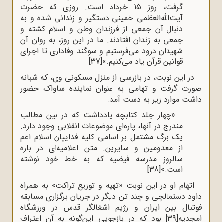
گرفت، روز 15 خرداد است. روزی که حضرت
آیت‌الله‌العظمی خمینی دستگیر و زندانی شده و به
دنبال آن جمعی از فرزندان وطن و اسلام کشته و
جمعی به زندان افتادند. ما در این روز، به روان آن
شهیدان درود می‌فرستیم و سوگند وفاداری تا اجرای
قوانین قرآن یاد می‌کنیم.»
[37]
در این نوبت، در بازرسی از منزل مسکونی وی، که شبانه
صورت گرفت و تهامی به عنوان نماینده ساواک حضور
داشت موارد زیر به دست آمد:
«چهار جلد کتابچه یادداشت که در بین مطالب
مندرج در آنها، پاره‌ای موضوعات انقلابی وجود دارد.
یک برگ مشتمل بر اسامی کلیه فداییان اسلام اعم
از معدومین و سایرین. متن اعلامیه‌‌ای در باره
سالروز مدرسه فیضیه که به خط خود نوشته
است.»
[38]
اتهام او در این نوبت «تهیه و توزیع تراکت» به همراه
داود دستمالچی و چند تن دیگر در جریان برگزاری مسابقه
فوتبال بین ایران و رژیم اشغالگر قدس در ورزشگاه
امجدیه
[39]
بود که در بازجویی این‌گونه به آن اعتراف