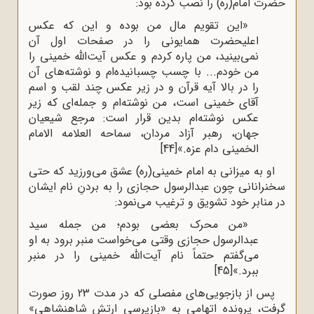
حضرت امام(ره) را نصب کرده بود:
«این تقویم مال من بوده و این که عکس
اعلیحضرت همایونی را در صفحات اول آن
نمی‌بینید، من پاره کردم و عکس آیت‌الله خمینی را
من خودم... با چسب چسبانیده‌ام و نوشته‌های آن
را در بالا آیه قرآن و در زیر عکس چند لقب و اسم
آقای خمینی است، من نوشته‌ام و جمله‌ای که زیر
عکس نوشته‌ام بدین ‌قرار است: مرجع شیعیان
جهان، رهبر آزاد مردان، سماحه العلامه الامام
الخمینی دام عزه.»
[44]
او به میزانی به امام خمینی(ره) عشق می‌ورزید که حتی
سخنرانانی چون عبدالرسول حجازی را به بردنِ نام ایشان
در منابر خود تشویق و ترغیب می‌نمود:
«من محرک بعضی بودم؛ من جمله سید
عبدالرسول حجازی وقتی می‌خواست منبر برود به او
می‌گفتم حتماً نام آیت‌الله خمینی را در منبر
ببرد.»
[45]
پس از بازجویی‌های مفصلی که در مدت 23 روز صورت
گرفت، پرونده اتهامی به «بازپرسی ارتش شاهنشاهی»