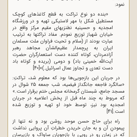
نمود:
«بنده دو نوع تراکت به قطع کاغذهای کوچک
مستطیل شکل با مهر لاستیکی تهیه و در ورزشگاه
امجدیه و حسینیه نطنزیهای مقیم مرکز واقع در
خیابان شهباز توزیع نمودم. مفاد تراکتها به ترتیب
عبارت بودند از (سلام و تحیت فراوان ملت مسلمان
ایران به پرچمدار عظیم‌الشأن مجاهد رهبر
آزادمردان، کوتاه ‌کننده دست استعمارگران حضرت
آیت‌الله خمینی باد) و دومی (بریده و کوتاه باد
دست تعدی و تجاوز عمال اسرائیل.)»
[40]
در جریان این بازجویی‌ها بود که معلوم شد، تراکتِ:
«سالگرد فاجعه جانگداز فیضیه، شب جمعه 25 شوال در
مسجد جامع، شبستان گرمخانه مجلس ختم برقرار است.»
که مربوط به چند ماه قبل از پخش اعلامیه در جریان
امجدیه بود نیز، توسط خود او تهیه و توزیع شده
است.
[41]
راه برای حاج حسن موحد روشن بود و نه تنها از
پیمودنِ آن و به جان خریدنِ خطراتِ آن پروایی نداشت
که در زمان رو در رویی با بازجویان ساواک و بازپرسان