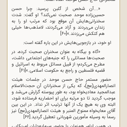
«...آن شخص از گلبن پرسید: چرا حسن
حسین‌زاده موحد صحبت نمی‌کند؟ او گفت: شدت
سخنرانی‌هایش آن موقع بود که مرتب او را به
زندان می‌بردند و آزاد می‌کردند، لامذهب‌ها خیلی
هم کتکش می‌زدند.»
[60]
او خود، در بازجویی‌هایش در این باره گفته است:
«گاه ‌و بیگاه به عنوان سخنران صحبت کرده، در
صحبت‌ها مسائلی را که جنبه‌های اجتماعی داشت،
مطرح می‌کردم؛ از قبیل مسائل مربوط به اسرائیل و
قضیه فلسطین و راجع به حکومت اسلامی.»
[61]
حضور مستمرِ حاج حسن موحد در جلسات هیئت
انصارالمهدی(عج)، که یکی از سخنرانانِ آن حجت‌الاسلام
عبدالمجید معادیخواه بود، به طور پیوسته گزارش می‌شد و
موجب گردید تا دو مرتبه برای او احضاریه فرستاده شود،
البته وی به هیچ یک از آنها ترتیب اثر نداد. در این بین
آقای معایخواه ممنوع المنبر و هیئت انصارالمهدی(عج) نیز
رسماً به وسیله مأمورین شهربانی تعطیل گردید.
[62]
در همین ایام، همزمان با حضور سرمایه‌داران امریکایی