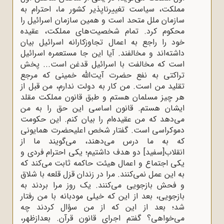
مملکت، سیاست تغییرناپذیر کشور ما، احترام به
سازمان ملل متحد است و همین سازمان اسرائیل را
محکوم کرد. تمام شخصیت‌های مملکت، عقیده
خود را راجع به اعمال تجاوزکارانه اسرائیل بیان
داشته‌اند و مخالفند. آیا این جا مستعمره اسرائیل
است که مخالفت با اسرائیل قدغن است... پخش
تراکتی به نفع حضرت آیت‌الله خمینی که مرجع
تقلید من است. من کار به دولت ندارم، من قبل از
هر چیز مسلمان هستم و طبق قانون مملکت مقلد
ایشان هستم. قانون اساسی این حق را به من
می‌دهد که من عقیده‌ام را بیان کنم. این حکومت
دموکراسی است. گفتار شخص اعلیحضرت همایونی
که به ما درس می‌دهند، می‌گویند ما از
انقلاب[سفید] دو هدف داشتیم؛ یکی احترام فردی و
یکی اجتماع و اعمال هیئت حاکمه ثابت می‌کند که
به این عمل نمی‌کنند. مرا در زندان قزل قلعه با شلاق
و فحش بازجویی می‌کنند. یک روز مرا بردند به
بازجویی، بعد از این که خیلی مودبانه با من رفتار
شد؛ بعد از این که از من سؤال کردند چه
می‌خواهی؟ گفتم اجرای قانون قرآن. بعدازظهر،