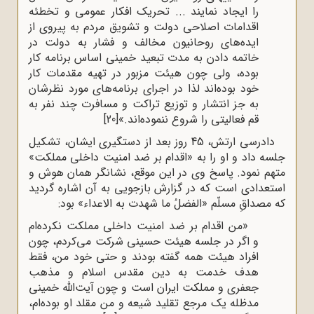
را ایجاد نمایند ... تحریک افکار عمومی و تخطئه
اقدامات اصلاحی دولت و تشویق مردم به پیروی از
ایده‌های روحانیون مخالف و فشار به دولت در
خاتمه دادن به مدت تبعید خمینی اساس برنامه کار
بوده، ولی چون هیئت مزبور در تهیه مقدمات کار
خود بوده‌اند لذا در اجرای برنامه‌های مورد نظرشان
به جز انتشار و توزیع تراکت و مسافرت چند نفر به
قم فعالیتی را شروع ننموده‌اند.»
[20]
دادرسی ارتش، 45 روز بعد از دستگیری ایشان، تشکیل
جلسه داد و او را به «اقدام بر ضد امنیت داخلی مملکت»
متهم نمود. پاسخ وی در این موقع، نشانگر همان هوش و
استعدادی است که در گزارش بازجویی به آن اشاره گردید
که مصداقِ مسلّم «الفضلُ ما شهدت به الاعداء» بود:
«من اقدام بر ضد امنیت داخلی مملکت نکرده‌ام
و اگر در جلسه هیئت حسینی شرکت می‌کردم، چون
افراد هیئت همه گفته بودند و حتی خود من، فقط
هدف خدمت به دین مقدس اسلام و مذهب
جعفری و مملکت ایران است و چون آیت‌الله خمینی
مدظله یک مرجع تقلید شیعه و من مقلد او بوده‌ام،