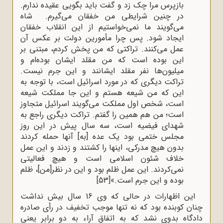
بازپرس مرا چک زد و گفت باید بگویی عقیده ندارم.
در چنین شرایطی من خفقان می‌گیرم. شاه
می‌گویند ما نمی‌خواستیم از این انقلاب خفقان
ایجاد شود. پس چرا مأمورین دولت بر عکس آن
عمل می‌کنند. تراکتی که من پخش کردم، مبتنی بر
این بوده است که من مقلد ایشان بوده‌ام و
میلیون‌ها نفر مقلد ایشانند و این جرم نیست.
تراکت دیگری که در مورد اسرائیل است، با توجه به
این که من شیعه هستم و این جا مملکت شیعه
است، شخص اول مملکت می‌گویند اسرائیل متجاوز
است؛ من هم همین را گفتم. تراکت دیگری راجع به
شهدای فیضیه است، سه سال پیش در این روز
مجلس ختمی بود یک عده [به] آنها حمله کردند
بدون هیچ مدرکی، اینها را کشتند و زدند و این عمل
خلاف شئون اسلامی است و هیچ فعالیتی
نمی‌کردند. این عمل ظلم بود و این در نظر[من]، ظلم
بوده و این جرم است.»
[53]
این اظهارات در حالی که وی 16 سال بیش نداشت
چنان کوبنده بود که نه تنها موجب تخفیف در رأی صادره
دادگاه بدوی نشد که به اتفاق آراء به دو برابر یعنی