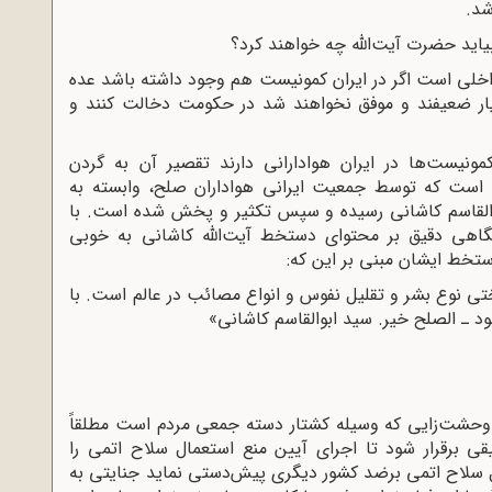
شد.
د حضرت آیت‌‌اللّه‌ چه خواهند کرد؟
خلى است اگر در ایران کمونیست هم وجود داشته باشد عده
یار ضعیفند و موفق نخواهند شد در حکومت دخالت کنند و
کمونیست‌ها در ایران هوادارانى دارند تقصیر آن به گردن
م است که توسط جمعیت ایرانى هواداران صلح، وابسته به
آیت‌‌اللّه‌ سیدابوالقاسم کاشانى رسیده و سپس تکثیر و پخش شده است. با
اهى دقیق بر محتواى دستخط آیت‌‌اللّه‌ کاشانى به خوبى
ستخط ایشان مبنى بر این که:
 نوع بشر و تقلیل نفوس و انواع مصائب در عالم است. با
ود ـ الصلح خیر. سید ابوالقاسم کاشانى»
وحشت‌‌زایى که وسیله کشتار دسته جمعى مردم است مطلقاً
یقى برقرار شود تا اجراى آیین منع استعمال سلاح اتمى را
ال سلاح اتمى برضد کشور دیگرى پیش‌دستى نماید جنایتى به