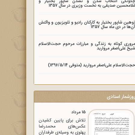
گونگی انتخاب شدن و نشدن شاپور بختیار و
لامحسین صدیقی به نخست وزیری در سال 1357
وهین شاپور بختیار به کارکنان رادیو و تلویزیون و واکنش
ن‌ها در دی ماه سال 1357
روری کوتاه به زندگی و مبارزات مرحوم حجت‌الاسلام
یخ علی‌اصغر مروارید
جت‌الاسلام علی‌اصغر مروارید (متوفی 1396/5/14)
وزشمار اسنادی
15 مرداد
تلاش برای پایین کشیدن
عکس‌های محمدرضا
پهلوی به وسیله‌ی طرفداران