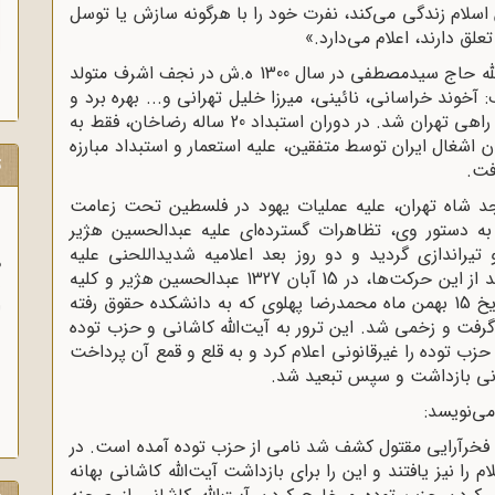
 اسلام زندگى می‌کند، نفرت خود را با هرگونه سازش یا توسل
لق دارند، اعلام می‌دارد.»
آیت‌‌اللّه‌ سید ابوالقاسم کاشانى فرزند شهید آیت‌‌اللّه‌ حاج سیدمصطفى در سال 1300 ه‌.ش در نجف اشرف متولد
وند خراسانى، نائینى، میرزا خلیل تهرانى و... بهره برد و
در جریان قیام علما و طلاب به بوشهر آمد و سپس راهى تهران شد. در دوران استبداد 20 ساله رضاخان، فقط به
 اشغال ایران توسط متفقین، علیه استعمار و استبداد مبارزه
ت
فت.
 بزرگى در مسجد شاه تهران، علیه عملیات یهود در فلسطین تحت زعامت
15 مرداد 1320
23 خرداد همان سال به دستور وى، تظاهرات گسترده‌‌اى علیه عبدالحسین هژیر
اندازى گردید و دو روز بعد اعلامیه شدیداللحنى علیه
وزیر خارجه انگلیس آنتونی ایدن حضور مت
نخست‌‌وزیرى هژیر انتشار داد. تا این که 5 ماه بعد از این حرکت‌‌ها، در 15 آبان 1327 عبدالحسین هژیر و کلیه
آلمانی در ایران را خطر بزرگی برای لندن دانست.
وزیران، استعفاى خود را به شاه دادند. ولى در تاریخ 15 بهمن ماه محمدرضا پهلوى که به دانشکده حقوق رفته
رفت و زخمى شد. این ترور به آیت‌‌اللّه‌ کاشانى و حزب توده
زب توده را غیرقانونى اعلام کرد و به قلع و قمع آن پرداخت
ی‌‌نویسد:
غل فخرآرایى مقتول کشف شد نامى از حزب توده آمده است. در
 نیز یافتند و این را براى بازداشت آیت‌‌اللّه‌ کاشانى بهانه