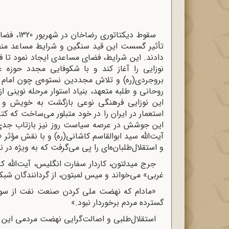
سقوط دیک
تأثیر گسست این قید سنگین و شرایط مساعد منطق
دادند. این شرایط، فضاى مساعدى ایجاد نمود ت
نوزایى را آغاز کند و با شکوفایى مجدد حوزه عل
بروجردى(ره) و تلاش مجددین نستوه‌ى چون امام
روحانى و طلبه متعهد، بنیاد استوار مرحله نوینى ا
این نوزایى فرهنگى نوعى بازگشت به خویش و پر
استعمار در ایران را در خود متبلور می‌ساخت که ک
این جوشش در عرصه سیاست روز نیز بازتاب جدى
آیت‌‌اللّه‌ سید ابوالقاسم کاشانى(ره) و با نقش مؤ
و استقلال‌‌طلبان‌ه‌اى را پى می‌گرفت که به ویژه
جرج میدلتون، کاردار سفارت انگلیس، آیت‌‌اللّه‌ 
غربى» می‌خواند و میس لمبتون، از گردانندگان شبک
«مادام که نهضت ملى کردن صنعت نفت از سوى 
گسترده مردم برخوردار نبود.»
استقلال‌‌طلبى و اصالت‌‌گرایى نهضت مردمى این دور