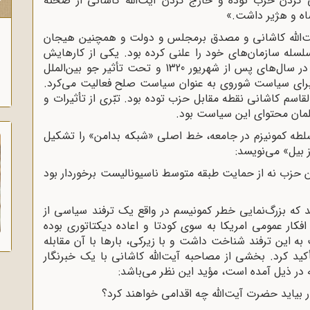
ى کردن حزب توده و خارج کردن آیت‌‌اللّه‌ کاشانى از صحنه
ک
اه و هژیر داشت.»
‌اللّه‌ کاشانى و مصدق برمجلس و دولت و همچنین هیجان
ه سازمان‌‌هاى خود را علنى کرده بود. یکى از کارهایش
فعال کردن، جمعیت ایرانى هواداران صلح بود که در سال‌‌هاى پس از شهریور 1320 و تحت تأثیر جو بین‌‌الملل
راى سیاست شوروى به عنوان سیاست صلح فعالیت می‌کرد.
والقاسم کاشانى نقطه مقابل حزب توده بود. تبّرى از تأثیرات و
لمان محتواى این سیاست بود.
لطه کمونیزم در جامعه، خط اصلى «شبکه بدامن» را تشکیل
بیل» می‌نویسد:
 حزب نه از حمایت طبقه متوسط ناسیونالیست برخوردار بود
 که بزرگ‌نمایى خطر کمونیسم در واقع یک ترفند سیاسى از
کار عمومى امریکا به سوى کودتا و اعاده دیکتاتورى بوده
به این ترفند شناخت داشت و با زیرکى، بارها با آن مقابله
 کرد. بخشى از مصاحبه آیت‌‌اللّه‌ کاشانى با یک خبرنگار
 در ذیل آمده است، مؤید این نظر می‌باشد:
یاید حضرت آیت‌‌اللّه‌ چه اقدامى خواهند کرد؟