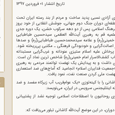
چ
تاریخ انتشار: 01 فروردين 1397
غ
تاتورى رضاخان در شهریور 1320، فضاى آزادى نسبى پدید ساخت و مردم از بند رسته ایران تحت
ت
ه‌‌اى دوران جنگ دوم جهانى، جوشش انقلابى از خود بروز
آ
ا فرهنگ اسلامى پس از دو دهه سرکوب خشن، یک دوره جدى
میه قم به رهبرى آیت‌‌اللّه‌ العظمى سیدحسین طباطبایى
م
 خمینى(ره) و علامه سیدمحمدحسین طباطبایى(ره) و صدها
ش
ز اصالت‌‌گرایى و خودبودگى فرهنگى ـ مکتبى پى‌‌ریخته شود.
خاش علیه ‌اسلام ستیزى عنودانه و غرب‌گرایى مستبدانه
ح
تاب کشف‌‌الاسرار امام خمینى(ره) شاخص‌ ترین نماد آن است.
 داشت و به پیدایش یک نهضت توانمند مردمى به رهبرى
ثر «جمعیت فداییان اسلام» انجامید که آماج‌‌هاى ضد استعمارى
 در نهضت ملى کردن صنعت نفت، نمود یافت.
کاشانى را با کینه‌‌توزى «یک عوام‌فریب آب زیرکاه مفسد و ضد
ر
ه اینتلیجنس سرویس در ایران، می‌نویسد:
روحانیون با اصطلاحات اسلامى توجیه نشد از پشتیبانى
ان، در این موضع آیت‌‌اللّه‌ کاشانى تبلور می‌یافت که: