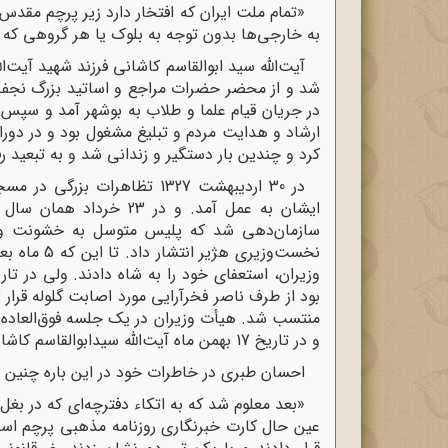
«تمام ملت ایران که افتخار دارد زیر پرچم مقدس
به خارجی‌ها بدون توجه به بلوک یا هر گروهى که تع
شد و از محضر حضرات مراجع و اساتید بزرگ نجف: آخ
ارشاد و هدایت مردم و تبلیغ مشغول بود و در دوران
کرد و چندین بار دستگیر و زندانى شد و به تبعید ر
در 30 اردیبهشت 1327 تظاهرات
ایشان به عمل آمد. و در 
سازمان‌دهى شد که پلیس متوسل به خشونت و تیر
بود از طرف ناصر فخرآرایى مورد اصابت گلوله قرار گ
منتسب شد. هیأت وزیران در یک جلسه فوق‌‌العاده ح
و در تاریخ 17 بهمن ماه آیت‌‌اللّه‌ سیدابوالقاسم کاشانى بازداشت و سپس تبعید شد.
احسان طبرى در خاطرات خود در این باره چنین م
«بعد معلوم شد که به اتکاء دفترچه‌‌اى که در ب
عین حال کارت خبرنگارى روزنامه مذهبى پرچم اسلام را