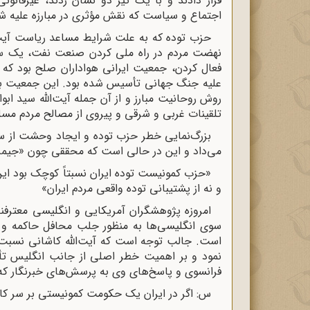
قرار دادند و با یک تیر دو نشان زدند، غیرقانون
اجتماع و سیاست که نقش مؤثرى در مبارزه علیه ش
حزب توده که به علت شرایط مساعد ریاست آیت‌
نهضت مردم در راه ملى کردن صنعت نفت، یک سلسل
علیه جنگ جهانى تأسیس شده بود. این جمعیت ب
روش روحانیت مبارز و از آن جمله آیت‌‌اللّه‌ سید اب
تلقینات غربى و شرقى و پیروى از مصالح مردم مس
بزرگ‌‌نمایى خطر حزب توده و ایجاد وحشت از س
می‌‌داد و این در حالى است که محققى چون «جیمز 
«حزب کمونیست توده ایران نسبتاً کوچک بود این
و نه از پشتیبانى توده واقعى مردم ایران»
امروزه پژوهشگران آمریکایى و انگلیسى معترفند
سوى انگلیسى‌‌ها به منظور جلب محافل حاکمه و اف
است. جالب توجه است که آیت‌‌اللّه‌ کاشانى نسبت 
نمود و بر اهمیت خطر اصلى از جانب انگلیس تأکید
فرانسوى و پاسخ‌‌هاى وى به پرسش‌‌هاى خبرنگار که
س: اگر در ایران یک حکومت کمونیستى بر سر کار ب