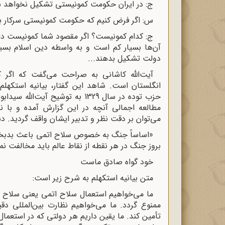
ج: در ایران حکومت کمونیستى تشکیل نخواهد 
س: اگر فرض کنیم که حکومت کمونیستى سرکار بیای
ج: کدام کمونیست؟ اگر مقصود شما کمونیست دا
آن‌ها بسیار کم است و به واسطه دین اسلام بس
دولت تشکیل بدهند...
آیت‌‌اللّه‌ کاشانى به صراحت می‌گفت که اگر 
انگلستان است. شاهد این گفتار، بیانیه استکهل
حزب توده در سال 1329 به توشیح 
مطالعه اجمالى آنچه در این گزارش آمده و با نگ
می‌توان بر دقت نظر و تدبیر ایشان واقف گردید. د
«اساساً جنگ به خصوص سلاح اتمى باعث بدبختى
بروز جنگ در هر نقطه از نقاط عالم باید مخالفت نم
خود گواه صادق ماست
متن بیانیه استکهلم به شرح زیر است:
ما می‌خواهیم استعمال سلاح اتمى یعنى سلاح 
ممنوع گردد. ما می‌خواهیم نظارت بین‌‌المللى دق
تأمین کند. ما یقین داریم هر دولتى که در استعم