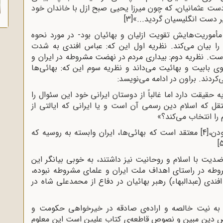
ز دست عثمانیان، که چون میرزا یحیى صبح ازل با خاندان خود
ر دست انگلیسیان گردید...»
[3]
أموریت‌هایش تقویت ازلیان و بهائیان بود- در مورد نحوه
ا بیان می‌کند. نظریه اول این که: عباس افندی به شدت
ست. نظریه دوم: بیداری مردم در نهضت مشروطه در ایران و
ی بابیت و بهائیت می‌داند و نظریه سوم این که: بهائی‌ها
کردند. براون در ادامه می‌نویسد
:
قیقت دارد اما غالباً از دوستان ایرانی خود این سئوال را
قل که اسلام دین رسمی آن است و یا ایرانی که ایالتی از
را انتخاب می‌کند؟»
ودن،
[4]
معتقد است که بهائی‌ها، ایران وابسته به روسیه که
[
یت با اسلام و روحانیت نیز داشتند، به خوبی بیانگر این
طه در راستای اهداف ملت ایران و علمای مشروطه نبوده،
ندی (عبدالبهاء) رهبر بهائیان در دفاع از محمدعلی شاه در
 به نیت خالصه و اراده‌ی صادقه در خیرخواهی حکومت و
ائض دین مبین و نصوص قاطعه‌ی کتاب علیین است این معلوم