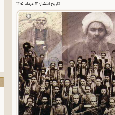
م
تاریخ انتشار: 12 مرداد 1405
س
ن
ش
ن
ش
ا
ر