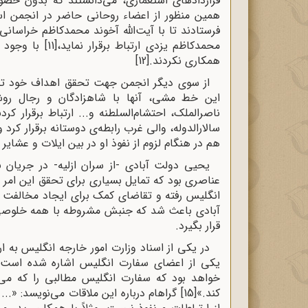
قراردادهای استعماری، می‌دانستند که بدون حضور 
همین منظور از اعضاء روحانی حاضر در انجمن اس
فرستادند تا با آیت‌الله آخوند محمدکاظم خراسانی، 
محمدکاظم یزدی ارتباط برقرار نماید،
[11]
با وجود ه
همکاری نکردند.
[12]
از سوی دیگر انجمن جهت تحقق اهداف خود تلاش 
این خط مشی، آنها با شاهزادگان و رجال روشنف
ناصرالملک، احتشام‌السلطنه و... ارتباط برقرار کردن
سالارالدوله، والی غرب رابطه‌ی دوستانه برقرار کرد
هم در هنگام لزوم از نفوذ او در بین ایلات و عشایر
یحیی دولت آبادی -از سران ازلیه- در جریا
عناصری بود که تمایل بسیاری برای تحقق این امر 
انگلیس رفته و تقاضای کمک برای ایجاد مخالفت 
آبادی باعث شد که جنبش مشروطه با همه خلوصی که
قرار بگیرد
.
در یکی از اسناد وزارت امور خارجه انگلیس به 
یکی از اعضای سفارت انگلیس اشاره شده است.
خواهد بود که سفارت انگلیس مطالبی را که می
کند.»
[15]
گراهام درباره این ملاقات می‌نویسد: «...