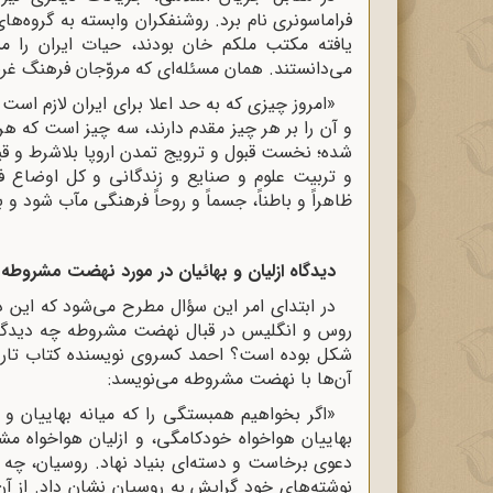
فراماسونری نام برد. روشنفکران وابسته به گروه‌های
یافته مکتب ملکم خان بودند، حیات ایران را مس
می‌دانستند. همان مسئله‌ای که مروّجان فرهنگ غربی 
«امروز چیزی که به حد اعلا برای ایران لازم است 
و آن را بر هر چیز مقدم دارند، سه چیز است که هر
شده؛ نخست قبول و ترویج تمدن اروپا بلاشرط و قی
و تربیت علوم و صنایع و زندگانی و کل اوضاع فر
ظاهراً و باطناً، جسماً و روحاً فرهنگی مآب شود و
دیدگاه ازلیان و بهائیان در مورد نهضت مشروطه
در ابتدای امر این سؤال مطرح می‌شود که این د
روس و انگلیس در قبال نهضت مشروطه چه دیدگاه
شکل بوده است؟ احمد کسروی نویسنده کتاب تاریخ م
آن‌ها با نهضت مشروطه می‌نویسد
:
«اگر بخواهیم همبستگى را که میانه بهاییان و ا
بهاییان هواخواه خودکامگى، و ازلیان‌ هواخواه م
دعوى برخاست و دسته‌اى بنیاد نهاد. روسیان، چه در ای
نوشته‌هاى خود گرایش به روسیان نشان داد. از 