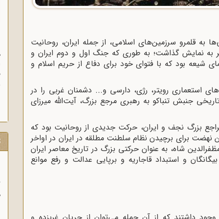
ا به قلمرو سرزمین‌های اسلامی، از جمله ایران، روحانیت
ن
رگر به نمایش گذاشت؛ به طوری که جنگ اول و دوم ایران و
م
ی شیعه بود که با فتوای خود برای دفاع از حریم اسلام و
ا
ق
و
های استعماری رویتر، رژی، دارسی و... دشمنان غربی را در
ز
یخی جنبش تنباکو به رهبری مرجع بزرگ، آیت‌الله میرزای
اجع بزرگ نجف و ایران، حرکت جدیدی از روحانیت بود که
ن نهضت برای برچیدن نظام سلطنت مطلقه در ایران در اواخر
ت
ظفرالدین شاه، به عنوان حرکتی بزرگ در تاریخ معاصر ایران
گانگان و استبداد قاجاریه و برپایی عدالت و رفع موانع
ب
ر
ا
وجود داشتند که از آن جمله می‌توان از جریان غربزده و