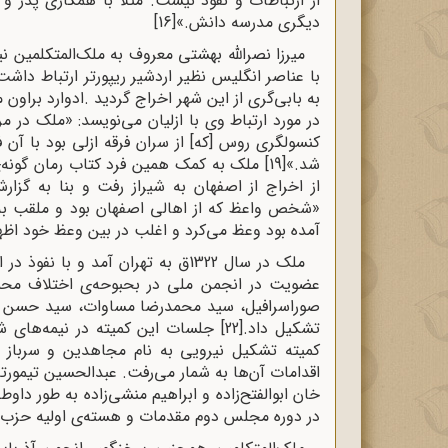
از ارتباطات و نفوذ نیست. مثلاً با همکاری پدر
دیگری مدرسه دانش.»
[16]
میرزا نصرالله بهشتی معروف به ملک‌المتکلمین ن
با عناصر انگلیس نظیر اردشیر ریپورتر ارتباط داشت
به بابی‌گری از این شهر اخراج گردید
.
ادوارد براون 
در مورد ارتباط وی با ازلیان می‌نویسد: «ملک در 
کنسولگری روس [که] از سران فرقه ازلی بود با آن فر
شد.»
[19]
ملک به کمک همین فرد کتاب رمان گونه‌ی
از اخراج از اصفهان به شیراز رفت و بنا به گزارش
«شخص واعظ که از اهالی اصفهان بود و ملقب به مل
آمده بود وعظ می‌کرد و اغلب در بین وعظ خود اظهار
ملک در سال 1322ق به تهران آمد 
عضویت در انجمن ملی در بحبوحه‌ی اختلاف محمدع
صوراسرافیل، سید محمدرضا مساوات، سید حسن تقی‌ز
تشکیل داد.
[22]
جلسات این کمیته در نیمه‌های ش
کمیته تشکیل نیرویی به نام مجاهدین و سرباز 
اقدامات آن‌ها به شمار می‌رفت. عبدالحسین تیمور
خان ابوالفتح‌زاده و ابراهیم منشی‌زاده به طور دا
در دوره مجلس دوم مقدمات و هسته‌ی اولیه حزب د