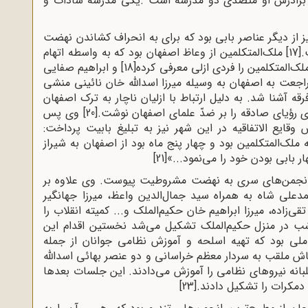
 و برادرش او متصدی دو مدرسه است
.
یکی مدرسه سادات و
یز از دیگر عناصر بابی بود که برای به انحراف کشاندن نهضت
.
[17]
ملک‌المتکلمین از وعاظ اصفهان بود که به واسطه اتهام
ملک‌المتکلمین را فردی ازلی معرفی کرده
[18]
و ابراهیم صفایی
مراجعت به اصفهان به وسیله میرزا اسدالله خان نائینی منشی
قه آشنا شد. به دلیل ارتباط با ازلیان ناچار به ترک اصفهان
 رؤیای صادقه را بر ضدّ علمای اصفهان نوشت.
[20]
وی پس
 وقایع الاتفاقیه در این شهر نیز به تبلیغ بابیت پرداخت:
ک‌المتکلمین بود و چهار پنج ماه بود از اصفهان به شیراز
 بابی بودن خود را می‌نمود...»
[21]
و با نفوذ در انجمن‌های سری به نهضت مشروطیت پیوست. وی علاوه بر
لی شاه به همراه سید جمال‌الدین واعظ، میرزا جهانگیر
اده، میرزا ابراهیم خان حکیم‌الملک و... کمیته انقلاب را
ب در منزل حکیم‌الملک تشکیل می‌شد نخستین اقدام این
ملی بود که تهیه اسلحه و آموزش نظامی جوانان از جمله
تاش ملقب به سردار معظم خراسانی و دو عنصر بهائی اسدالله
وطلبانه نیروهای نظامی را آموزش می‌دادند. این جلسات بعدها
مکرات را تشکیل دادند.
[23]