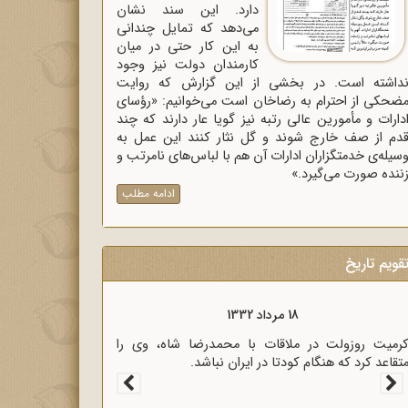
دارد. این سند نشان
می‌دهد که تمایل چندانی
به این کار حتی در میان
کارمندان دولت نیز وجود
داشته است. در بخشی از این گزارش که روایت
ضحکی از احترام به رضاخان است می‌خوانیم: «رؤسای
دارات و مأمورین عالی رتبه نیز گویا عار دارند که چند
دم از صف خارج شوند و گل نثار کنند این عمل به
سیله‌ی خدمتگزاران ادارات آن هم با لباس‌های نامرتب و
ننده صورت می‌گیرد.»
ادامه مطلب
قویم تاریخ
18 مرداد 1333
سیاری از رجال روحانی و سیاسی کشور در نامه‌ای برای
ؤسای مجلسین، خشم خود را از پرداخت غرامت به
نگلیس اعلام کردند.