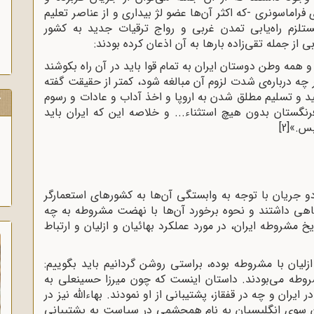
 فراماسونری -که اکثر آن‌ها عضو لژ بیداری و از عناصر تعلیم
تلزم راه‌یابی تمدن غربی و رواج ترقیات جدید به کشور
از جمله تقی‌زاده بارها به آن اذعان کرده بودند
:
و همه وطن دوستان ایران به تمام قوا باید در آن راه بکوشند
 چه درباره‌ی شدت لزوم آن مبالغه شود، کمتر از حقیقت گفته
د و تسلیم مطلق شدن به اروپا و اخذ آداب و عادات و رسوم
ک
نگستان بدون هیچ استثناء... و خلاصه این که ایران باید
 بس.»
[2]
و جریان با توجه به وابستگی آن‌ها به کشورهای استعمارگر
ی داشتند و نحوه برخورد آن‌ها با نهضت مشروطه به چه
شروطه ایران، در مورد عملکرد بهائیان و ازلیان و ارتباط
زلیان‌ با مشروطه بوده، براستى روشن گردانیم باید بگوییم:
شروطه مى‌بودند. داستان اینست که چون میرزا حسینعلى به
ران و چه در قفقاز، پشتیبانى از او نمودند. بهاء‌الله نیز در
آن سوى انگلیسیان به نام همچشمى در سیاست به پشتیبانى