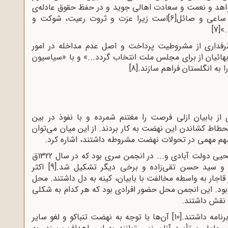
د و نعمت و سعادت اهالی جوید و در حفظ حقوق عادله‌ی
 ساعی و صائل
[6]
است زیرا عزت و ثروت رعیت، شوکت و
»
[7]
فداری از مشروطیت پرداخت و اصل عدم مداخله در امور
هائیان از برای مجلس ملت انتخاب گردد...» و با «سیاسیون
 به انگلستان فراهم سازند.
[8]
ز بابیان ازلی فرصت را مغتنم شمرده و با نفوذ در بین
حطاط کشاندن این نهضت به کار بردند. از این میان می‌توان
سهم مهمی در تحولات نهضت مشروطه داشتند، اشاره کرد
.
اولین حضور عناصر ازلی نظیر ملک المتکلمین، یحیی دولت آبادی و... در انجمن سری بود که در سال 1322ق
ن و سید حسن تقی‌زاده و برخی دیگر تشکیل شد.
[9]
اکثر
قاجار به واسطه مخالفت با بابیان، کینه به دل داشتند. محل
د. این انجمن محل حضور افرادی بود که هر کدام به شکلی
 نقش داشتند
.
نامه داشتند.
[10]
آن‌ها با توجه به نهضت تنباکو و لغو سایر