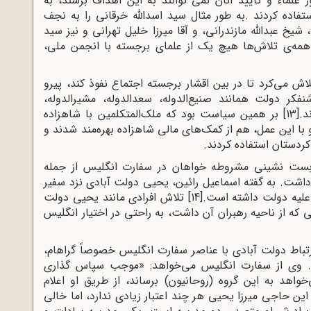
علماء و تأیید آنان نمی توانند به این اهداف برسند، به
تفاده کردند
.
به طور مثال سید اسد‌الله خرقانی را به نجف
شیخ عبدالله مازندرانی، و آقا میرزا خلیل تهرانی و نیز سید
مه‌ی تلاش‌ها هیچ یک از علمای برجسته با انجمن ملی،‌
می‌کرد تا در بین اقشار برجسته اجتماع نفوذ کند، پیرو
کر دولت همانند صنیع‌الدوله، سعدالدوله، مشیرالدوله،
د.
[13]
بر همین سیاست بود که ملک‌المتکلمین با شاهزاده
 و با این عمل، هم از کمک‌های مالی شاهزاده بهره‌مند شدند و
 کردستان استفاده کردند
.
ن بست نشینی مشروطه خواهان در سفارت انگلیس از جمله
داشت. به گفته اسماعیل رائین، یحیی دولت آبادی نزد سفیر
علیه دولت داشته است.
[14]
تلاش افرادی مانند یحیی دولت
 از ناحیه رهبران آن داشت، به راحتی در اختیار انگلیس
ارتباط دولت آبادی با عناصر سفارت انگلیس خصوصاً گراهام،
 وی از سفارت انگلیس می‌خواهد: «موجب سپاس گذاری
‌خواهد به این گروه
)
روحانیون) برساند، از طریق او اعلام
 این حاجی میرزا یحیی هر چند اعتبار زیادی ندارد، اما خالی