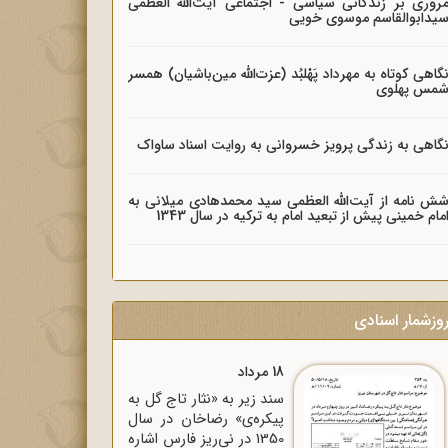
روری بر زندگانی سیاسی - اجتماعی آیت‌الله العظمی
یدابوالقاسم موسوی خویی
گاهی کوتاه به مهرداد پَهْلبُد (عزت‌الله مین‌باشیان) همسر
مس پهلوی
گاهی به زندگی پرویز خسروانی به روایت اسناد ساواک
ش نامه از آیت‌الله العظمی سید محمدهادی میلانی به
مام خمینی پیش از تبعید امام به ترکیه در سال 1343
وزشمار اسنادی
18 مرداد
سند زیر به «نثار تاج گل به
پیکره‌ی» رضاخان در سال
1350 در نی‌ریز فارس اشاره