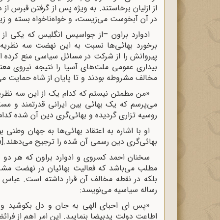
از ازلیان برخاستند. به ویژه پس از گرفتن قبرس ا
در آن آبخوست می‌زیست، و خواه‌ناخواه بسته و زی
ادوارد براون –از جواسیس انگلیس که یکی از م
برخورد بهائی‌ها نسبت به این نهضت سه نظریه ر
پیروانش را از شرکت در مسائل سیاسی منع کرده ا
بیداری عمومی ملت‌های آسیا را نتیجه نیروی معنو
مخالف مشروطه بودند و تا پایان از شاه حمایت می‌
«من مطمئن نیستم که کدام یک از این سه نظریه ح
می‌پرسم که یک بهائی بین ایرانی قدرتمند و مست
روسیه تزاری گردیده و بهائی‌گری دین آن شده کدام 
او با اشاره به اعتقاد بهائی‌ها به جهان وطنی ب
بهائی‌گری دین رسمی آن شده را ترجیح می‌دهند.
5]
سخنان احمد کسروی و ادوارد براون که هر دو ضد
مطلب می‌باشد که فعالیت بهائیان در نهضت مشرو
بلکه در نقطه مخالف آن قرار داشته است. عباس اف
رساله سیاسیه می‌نویسد
:
«پس‌ ای احبای الهی به جان و دل بکوشید و
اطاعت دولت یدبیضا بنمایید. این امر اهم از فر