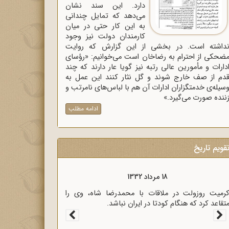
دارد. این سند نشان
می‌دهد که تمایل چندانی
به این کار حتی در میان
کارمندان دولت نیز وجود
داشته است. در بخشی از این گزارش که روایت
ضحکی از احترام به رضاخان است می‌خوانیم: «رؤسای
دارات و مأمورین عالی رتبه نیز گویا عار دارند که چند
دم از صف خارج شوند و گل نثار کنند این عمل به
سیله‌ی خدمتگزاران ادارات آن هم با لباس‌های نامرتب و
ننده صورت می‌گیرد.»
ادامه مطلب
قویم تاریخ
18 مرداد 1333
سیاری از رجال روحانی و سیاسی کشور در نامه‌ای برای
ؤسای مجلسین، خشم خود را از پرداخت غرامت به
نگلیس اعلام کردند.