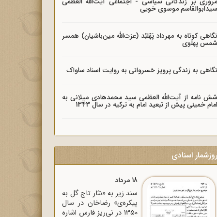
روری بر زندگانی سیاسی - اجتماعی آیت‌الله العظمی
یدابوالقاسم موسوی خویی
گاهی کوتاه به مهرداد پَهْلبُد (عزت‌الله مین‌باشیان) همسر
مس پهلوی
گاهی به زندگی پرویز خسروانی به روایت اسناد ساواک
ش نامه از آیت‌الله العظمی سید محمدهادی میلانی به
مام خمینی پیش از تبعید امام به ترکیه در سال 1343
وزشمار اسنادی
18 مرداد
سند زیر به «نثار تاج گل به
پیکره‌ی» رضاخان در سال
1350 در نی‌ریز فارس اشاره