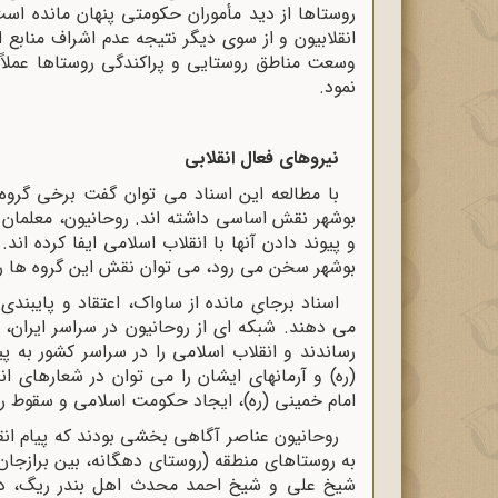
روستاها از دید مأموران حکومتی پنهان مانده است
انقلابیون و از سوی دیگر نتیجه عدم اشراف منابع 
وسعت مناطق روستایی و پراکندگی روستاها عملاً 
نمود.
نیروهای فعال انقلابی
با مطالعه این اسناد می توان گفت برخی گروه 
بوشهر نقش اساسی داشته اند. روحانیون، معلمان 
و پیوند دادن آنها با انقلاب اسلامی ایفا کرده اند.
بوشهر سخن می رود، می توان نقش این گروه ها را
اسناد برجای مانده از ساواک، اعتقاد و پایبند
می دهند. شبکه ای از روحانیون در سراسر ایران، 
رساندند و انقلاب اسلامی را در سراسر کشور به 
(ره) و آرمانهای ایشان را می توان در شعارهای ا
امام خمینی (ره)، ایجاد حکومت اسلامی و سقوط رژ
روحانیون عناصر آگاهی بخشی بودند که پیام انق
به روستاهای منطقه (روستای دهگانه، بین برازجان 
شیخ علی و شیخ احمد محدث اهل بندر ریگ، در 