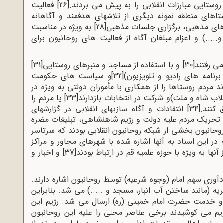
وستایی مبارزات انقلابی را به پیش می بردند.
[26]
فعالیت
اهای منطقه نمونه دیگری از تلاشهای هدفمند و آگاهانه
های مذهبی، برگزاری جلسات مذهبی
[28]
به ویژه در مناسبت
...) و اعزام مبلغان آگاه از فعالیت های روحانیون برای
می رفتند
[30]
و با استفاده از مساجد و منبرهای روستایی
[31]
برنامه های رادیو و تلویزیون)
[32]
و سیاست های حکومت
 مردم روستاها را از همکاری با مأموران دولتی به ویژه در
لاب شاه و ملت)و شرکت در انتخابات بازدارند
[33]
یا مردم را
کنند.
[34]
انتقادات و آگاه سازیهای انقلابی در گزارشهای
 تحریک مردم علیه دولت و رژیم شاهنشاهی، تبلیغات مضره
وحانیون بخشی از شبکه روحانیون انقلابی بودند که سرتاسر
 در این اسناد به آنها اشاره شده با شهرهای مجاور و مراکز
آنها به ویژه با حوزه علمیه قم در ارتباط بودند
[37]
و اخبار و
آوری سهم امام (وجوه شرعیه) توسط روحانیون اشاره دارند.
 (مانند ساختن آب انبار، مسجد و .....) می شد. بنابراین
و خدمت حضرت امام خمینی (ره) ارسال می شد. رژیم این
یم می کوشیدند برخی عناصر محلی را علیه این روحانیون