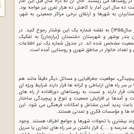
از 33 هزار جمعیت باسواد این استان، 12.551 نفر در روستاها می زیستند. حال آن که در10 سال قبل این آمار
ت ده سال این آمار با کاهش ده هزار نفری نیز مواجه بود.
ستاییان به شهرها و ارتقای برخی مراکز جمعیتی به شهر،
برای درک وضعیت جغرافیایی استان بوشهر (در سال1355) به نقشه شماره یک این نوشتار رجوع کنید. در
بندر بوشهر و شهرستان دشتستان (برازجان) به تفکیک
انها، نقاط شهری و نقاط بین 2.000تا5.000 جمعیت مشخص شده اند. در جدول شماره یک نیز اطلاعات
 تعداد خانوار در مناطق شهری و روستایی آمده است.
یچیدگی، موقعیت جغرافیایی و مسائل دیگر دقیقاً مانند هم
 سر راه های ارتباطی و کرانه ها قرار دارند شرایط ویژه ای
عات قرار دارند و نسبت به روستاهای دورافتاده از راه های
فت و آمدها بر افزایش جمعیت و تنوع و پیچیدگی ساختار
باعث پدید آمدن مشاغل و امکانات فرهنگی می شود. این
اه ها و مؤسسات فکری و تمدنی هستند.
وند بیشتری با تحولات شهرها و جوامع اطراف هستند. وجود
درسه و ....)، قرار داشتن بر سر راه های تجاری یا سرپل