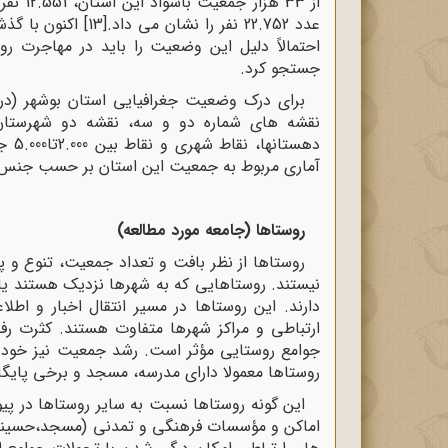
عدد 22.752 نفر را نشان می داد.
[13]
اکنون با گذش
احتمالاً دلیل این وضعیت را باید در مهاجرت رو
جستجو کرد.
نقشه های شماره دو و سه، نقشه دو شهرستان 
دهست
آماری مربوط به جمعیت این استان بر حسب جنس و
روستاها (جامعه مورد مطالعه)
روستاها از نظر بافت و تعداد جمعیت، تنوع و پ
نیستند. روستاهایی که به شهرها نزدیک هستند یا بر
دارند. این روستاها در مسیر انتقال اخبار و اطلا
ارتباطی و مراکز شهرها متفاوت هستند. کثرت ر
جوامع روستایی مؤثر است. رشد جمعیت نیز خود 
روستاها معمولا دارای مدرسه، مسجد و برخی پایگ
این گونه روستاها نسبت به سایر روستاها در پی
اماکن و مؤسسات فرهنگی و تمدنی (مسجد،حسینیه، م