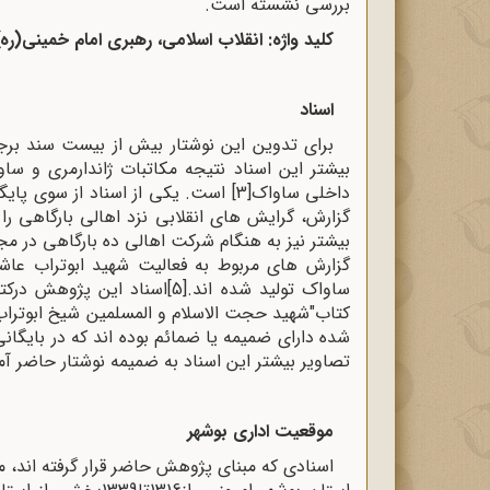
بررسی نشسته است.
کلید واژه: انقلاب اسلامی، رهبری امام خمینی(ره
اسناد
برای تدوین این نوشتار بیش از بیست سند برجا
بیشتر این اسناد نتیجه مکاتبات ژاندارمری و سا
داخلی ساواک
[3]
است. یکی از اسناد از سوی پایگا
گزارش، گرایش های انقلابی نزد اهالی بارگاهی 
بیشتر نیز به هنگام شرکت اهالی ده بارگاهی در م
گزارش های مربوط به فعالیت شهید ابوتراب عا
ساواک تولید شده اند.
[5]
اسناد این پژوهش درکتا
کتاب"شهید حجت الاسلام و المسلمین شیخ ابوتراب 
شده دارای ضمیمه یا ضمائم بوده اند که در بایگا
تصاویر بیشتر این اسناد به ضمیمه نوشتار حاضر آ
موقعیت اداری بوشهر
اسنادی که مبنای پژوهش حاضر قرار گرفته اند، 