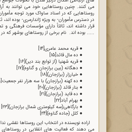
های ارتباطی امکان درگیر شدن با تحولات جوامع اط
می کنند. چنین روستاهایی خود می توانند به آرام
روستاهایی که در اسناد ساواک مورد توجه مأموران ح
در دسترس مأموران- به ویژه ژاندارمری- بوده اند، ثان
قرار داشته اند، ثالثاً دارای مؤسسات فرهنگی
..... بوده اند. نام برخی از روستاهای بوشهر که در
●
قریه محمد عامری
[14]
●
ده مال قائد
[15]
●
قریه شهنیا (از توابع بند دیر)
[16]
●
دهگانه (بین برازجان و گناوه)
[17]
●
خیارزار (برازجان)
[18]
●
ده کهنه (برازجان) با سه هزار نفر جمعیت
9]
●
بنار قائد (برازجان)
[20]
●
ده قاید (برازجان)
[21]
●
بهرام آباد
[22]
●
بارگاهی(سه کیلومتری شمال برازجان)
[23]
●
کلل (جاده گناوه)
[24]
اراده نویسنده در انتخاب این روستاها نقشی نداش
می دهند که فعالیت های انقلابی در روستاهای ی