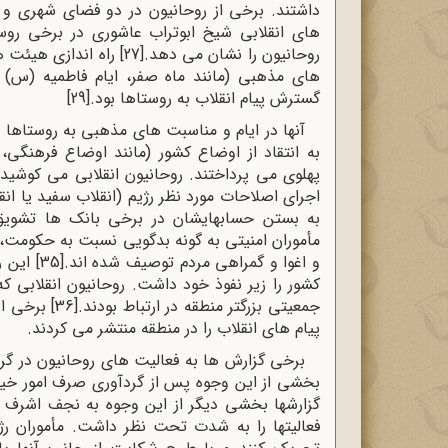
داشتند. برخی از روحانیون در دو فضای شهری و ر
های انقلابی شیخ ابوتراب عاشوری در برخی روست
روحانیون را نشان می دهد.
[27]
راه اندازی هیئت 
های مذهبی (مانند ماه صفر، ایام فاطمیه (س) و..
گسترش پیام انقلاب به روستاها بود.
[29]
آنها در ایام و مناسبت های مذهبی به روستاها 
به انتقاد از اوضاع کشور (مانند اوضاع فرهنگی، 
پهلوی می پرداختند. روحانیون انقلابی می کوشیدند
اجرای اصلاحات مورد نظر رژیم (انقلاب سفید یا انق
به بستن حسابهایشان در برخی بانک ها تشویق 
مأموران امنیتی به گونه بدگویی نسبت به حکومت،
و اغوا و گمراهی مردم توصیف شده اند.
[35]
این ر
کشور را زیر نفوذ خود داشت. روحانیون انقلابی که
جمعیتی بزرگتر منطقه در ارتباط بودند.
[36]
برخی از 
پیام های انقلاب را در منطقه منتشر می کردند.
برخی گزارش ها به فعالیت های روحانیون در گرد
بخشی از این وجوه پس از گردآوری صرف امور خیریه
گزارشها بخشی دیگر از این وجوه به نجف اشرف 
فعالیتها را به شدت تحت نظر داشت. مأموران رژ