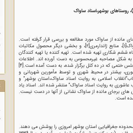
)، روستاهای بوشهر،اسناد ساواک
ن
م
ی مانده از ساواک مورد مطالعه و بررسی قرار گرفته است.
ا
ق
واک
[1]
، منابع ژاندارمری
[2]
، و بخشی دیگر محصول مکاتبات
و
ه ششم شکاری تهیه شده است. تهیه کننده یا تهیه کنندگان
ز
را به شکل مصاحبه غیرمحسوس به دست آورده اند. اطلاعات
جلس ختمی که در ده کلل برگزار شده، به دست آمده است.
[4]
شوری، بیشتر در محیط شهری و توسط مأمورین شهربانی و
ب"انقلاب اسلامی به روایت اسناد ساواک،استان بوشهر" و
عاشوری به روایت اسناد ساواک" منتشر شده اند. اسناد یاد
ت
نی های برجای مانده از ساواک نشانی از آنها در دست نیست.
مده است.
ب
ر
ا
محدوده جغرافیایی استان بوشهر امروزی را پوشش می دهند.