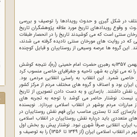
م
س
لف در شکل گیری و حدوث رویدادها را توصیف و بررسی
ن
وث و وقوع رویدادهای تاریخ مورد علاقه پژوهشگران تاریخ
ش
ورخان سنتی است که می کوشیدند تاریخ را در انحصار طبقات
ی که در روایت های مورخان سنتی نادیده گرفته می شدند،
ن
د. این گروه ها عرصه وسیعی از روستاییان و قبایل کوچنده
ش
بی گمان پیروزی انقلاب اسلامی مردم ایران در بهمن 1357به رهبری حضرت امام خمینی (ره)، نتیجه کوشش
ا
 را نه می توان به شهر، ناحیه و جغرافیای خاصی منسوب کرد
 خاصی شمرد. این انقلاب به راستی انقلابی مردمی بود.
ایران بود و اصناف و گروه های مختلف مردم از مرکز کشور
ابی نقش داشتند. بازسازی و به دست دادن تصویری از تاریخ
ی نیست. نوشتار حاضر می کوشد با توجه به تجربه های
ر
بارزات مردم بوشهر در انقلاب اسلامی بپردازد. نویسنده
بازسازی کند تا بستری مناسب برای فهم نقش روستاییان در
های متعددی باید درباره نقش روستاییان در انقلاب اسلامی
اب ایران، انقلابی صرفاً شهری نبود. نوشتار پیش رو بخش اول
پژوهش سند محوری است که نقش روستاییان بوشهر در انقلاب اسلامی ایران (از 1349 تا 1356) را به توصیف و