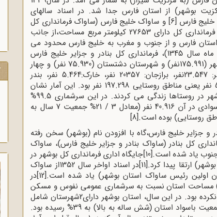
استان بوشهر امروزی، از1316تا1339بخشی از استان فارس (به مرکزیت شیراز) به شمار می آمد. در سال1339
رکزیت بوشهر) از استان فارس جدا شد. در اسناد سالهای
[6]
و ساواک خلیج فارس (ساواک فرمانداری کل
یاد شده است. این فرمانداری کل دارای 27653 کیلومتر مربع مساحت،از جانب
 استان فارس و از جنوب و مغرب به خلیج فارس محدود می
شد. در سرشماری عمومی نفوس و مسکن (آبان ماه سال 1345)، فرمانداری کل بنادر و جزایر خلیج فارس
(جمعیت 251.921 نفر) دارای دو شهرستان بندر بوشهر (175.991نفر) و شهرستان دشتستان (75.930 نفر) و چهار
ک
کانون جمعیتی بین 5.000 تا 25.000 نفر ( بوشهر: 23.547نفر، برازجان: 20357 نفر، خارک:5.464 نفر، بندر
دیلم:5.255 نفر) بود. جمعیت مناطق کمتر از 5.000 نفر یعنی مناطق روستایی 197.298 نفر بود. این آمار نشان
می دهد که بیش از 78% مردم فرمانداری کل بوشهر در روستاها زندگی می کردند. در این سرشماری 99.5%
مردم این فرمانداری کل، مسلمان بوده و میزان باسوادی در آن 40.916 نفر (معادل 3 / 21% جمعیت 7 سال به
[8]
134 و 1349 از ساواک بنادر و جزایر خلیج فارس،گاه با افزودن نام (بوشهر) سخن رفته
13تا1352از ساواک فرمانداری کل بنادر (ساواک بنادر و جزایر خلیج فارس)، ساواک
 جنوب یاد شده است.
[10]
جایگاه اداری فرمانداری کل بوشهر در
[11]
در اسناد اواخر سال 1352از ساواک
وان اولین رئیس ساواک استان بوشهر) یاد شده است.
[12]
در
رشماری عمومی نفوس و مسکن (آبان ماه 1355) مساحت استان نسبت به سرشماری عمومی نفوس و مسکن
(آبان ماه 1345) یعنی دوره فرمانداری کل تغییری نکرده بود. در این سال، استان بوشهر دارای2شهرستان شامل
ده بخش و 32 دهستان بود. در این سال میزان جمعیت باسواد استان (شش ساله به بالا) به 39% رسیده بود.