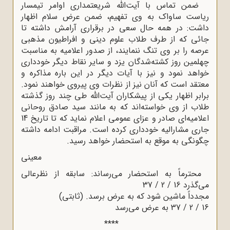
ضمن تماس با آیت‌الله شریعتمداری اوامر تیمسار
ریاست ساواک به وی تفهیم، ضمن عرض سلام اظهار
داشت: در همه حال سعی در برقراری آرامش داشته تا
جائی که از طرف طلاب علوم دینی و افراطیون مذهبی
عرصه را بر وی تنگ ننمایند، از صدور اعلامیه به مناسبت
چهلمین روز کشته‌شدگان یزد و سایر نقاط دیگر خودداری
خواهد نمود و نیز با آیات دیگر در این ‌باره مذاکره و
معتقد است که آنان نیز از نظرات وی پیروی خواهند نمود.
برابر اظهار یکی از پیشکاران آیت‌الله طی چند روز گذشته
طلاب از وی خواسته‌اند که به مانند سید صادق روحانی
اعلامیه‌ای صادر و عزای عمومی اعلام نماید که تا تاریخ 14
جاری مشارالیه خودداری کرده است. مراقبت ادامه داشته
چگونگی به‌ موقع به استحضار خواهد رسید.
معینی
محترماً به استحضار می‌رساند: سابقه از نظرعالی
می‌گذرد 16 / 2 / 37
مجدداً ماشین شود که به عرض برسد. (ثابتی)
16 / 2 / 37 به عرض می‌رسد
****