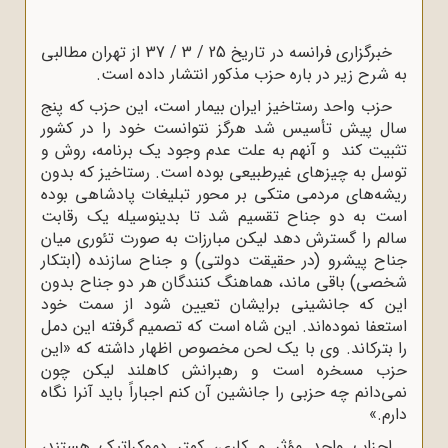
خبرگزاری فرانسه در تاریخ 25 / 3 / 37 از تهران مطالبی
به شرح زیر در باره حزب مذکور انتشار داده است.
حزب واحد رستاخیز ایران بیمار است، این حزب که پنج
سال پیش تأسیس شد هرگز نتوانست خود را در کشور
تثبیت کند و آنهم به علت عدم وجود یک برنامه، روش و
توسل به چیزهای غیرطبیعی بوده است. رستاخیز که بدون
ریشه‌های مردمی متکی بر محور تبلیغات پادشاهی بوده
است به دو جناح تقسیم شد تا بدینوسیله یک رقابت
سالم را گسترش دهد لیکن مبارزات به صورت تئوری میان
جناح پیشرو (در حقیقت دولتی) و جناح سازنده (ابتکار
شخصی) باقی ماند، هماهنگ کنندگان هر دو جناح بدون
این که جانشینی برایشان تعیین شود از سمت خود
استعفا نموده‌اند. این شاه است که تصمیم گرفته این دمل
را بترکاند. وی با یک لحن مخصوص اظهار داشته که «این
حزب مسخره است و رهبرانش کاهلند لیکن چون
نمی‌دانم چه حزبی را جانشین آن کنم اجباراً باید آنرا نگاه
دارم.»
احزاب واحد مؤثر و کاری، کمتر دموکراتیک هستند،