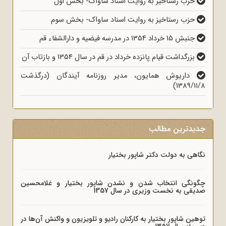
حزب رستاخیز به روایت اسناد ساواک- بخش اول
حزب رستاخیز به روایت اسناد ساواک- بخش سوم
جنبش 15 خرداد 1354 در مدرسه فیضیه و دارالشفاء قم
بزرگداشت قیام پانزده خرداد در قم در سال 1354 و بازتاب آن
داریوش همایون، مدیر روزنامه آیندگان (درگذشت
1389/11/8)
جدیدترین مطالب
نگاهی به دولت دکتر شاپور بختیار
چگونگی انتخاب شدن و نشدن شاپور بختیار و غلامحسین
صدیقی به نخست وزیری در سال 1357
توهین شاپور بختیار به کارکنان رادیو و تلویزیون و واکنش آن‌ها در