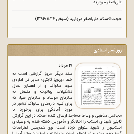
علی‌اصغر مروارید
حجت‌الاسلام علی‌اصغر مروارید (متوفی 1396/5/14)
روزشمار اسنادی
17 مرداد
سند دیگر امروز گزارشی است به
خط «پرویز ثابتی» مدیر کل اداره‌ی
سوم ساواک و از اعضای فعال
تشکیلات بهائیت و متصل به
سازمان موساد و سازمان سیا، که
برای کلیه اداره‌های ساواک‌ کشور در
مورد آمادگی برای برخورد با
مجالس مذهبی و وعاظ مساجد ارسال شده است. در این گزارش
ثابتی شهدای انقلاب را اخلالگر و مأمورین کشته شده به وسیله‌ی
انقلابیون را شهید عنوان کرده است. وی همچنین اعتراضات
گسترده‌ی مردم و فریادهای اسلام خواهانه و استبداد ستیز آنها را