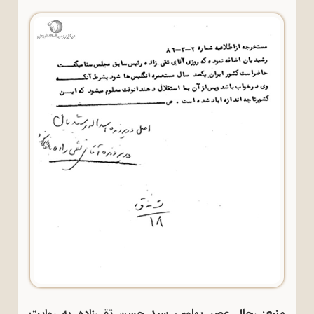
منبع: رجال عصر پهلوی، سید حسن تقی‌زاده به روایت