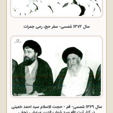
سال 1372 شمسی- سفر حج، رمی جمرات
سال 1369 شمسی- قم - حجت الاسلام سید احمد خمینی
در کنار آیت الله سید شهاب الدین مرعشی نجفی