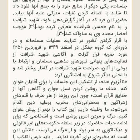
جلسات، یکی دیگر از منابع خود را به جمع آنها نفوذ داد
تا شاید با اضافه کردن نفرات، مدرکی علیه آنها بیابد.
حضور این فرد که در آغاز گزارش‌دهی خود، شهید شرافت
را به نام «حسن شرافت» معرفی کرده بود،
[29]
موجب
احضار مجدد وی به ساواک شد
[30]
.
با قرار گرفتن کشور در شرایط عملیات مسلحانه و در
دوره‌ای که گروه جنگل در اسفند 1349 و فروردین 1350
مورد ضربه قرار گرفت و آگاهی شهید شرافت از
فعالیت‌های پنهانی نیروهای مذهبی مسلمان و ارتباط با
برخی از آنان، صراحت شهید شرافت در گفتار بیشتر شد و
با لحنی دیگر شروع به افشاگری کرد
:
»
ناگزیرم هدف از تشکیل این جلسات را برای آقایان عنوان
کنم. هدف ما روشن کردن نسل جوان و آگاهی آنها از
حقایق قرآن است؛ چون این روزها از هر طرف با قلم‌های
زهرآگین و سخنرانی‌های مخرب برعلیه دین اقدام
می‌شود، ما وظیفه داریم این کتاب را بهتر از پیش عنوان
کنیم. مرگ و مردن امری روشن است و اشخاصی که برای
ادامه حیات حاضرند در زیر سلطه حکومت‌های غیر قانونی
و دیکتاتوری به سر برند و از مرگ می‌ترسند، علتش این
است که ذخیره‌ای برای آخرت ندارند
...
باید درس انقلاب را