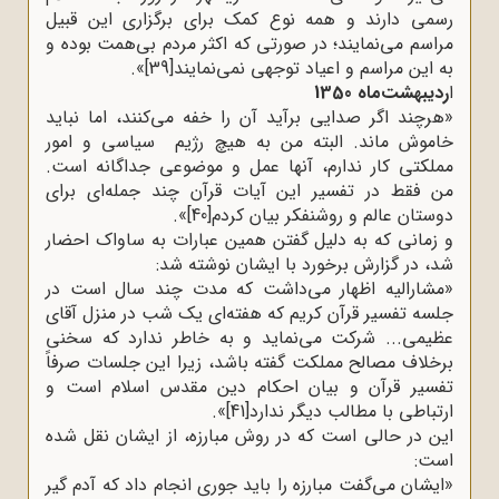
رسمی دارند و همه نوع کمک برای برگزاری این قبیل
مراسم می‌نمایند؛ در صورتی که اکثر مردم بی‌همت بوده و
به این مراسم و اعیاد توجهی نمی‌نمایند
[39]
.«
ا
ردیبهشت‌ماه 1350
»
هرچند اگر صدایی برآید آن را خفه می‌کنند، اما نباید
خاموش ماند. البته من به هیچ رژیم سیاسی و امور
مملکتی کار ندارم، آنها عمل و موضوعی جداگانه است
.
من فقط در تفسیر این آیات قرآن چند جمله‌ای برای
دوستان عالم و روشنفکر بیان کردم
[40]
.«
و زمانی که به دلیل گفتن همین عبارات به ساواک احضار
شد، در گزارش برخورد با ایشان نوشته شد
:
»
مشارالیه اظهار می‌داشت که مدت چند سال است در
جلسه تفسیر قرآن کریم که هفته‌ای یک شب در منزل آقای
عظیمی... شرکت می‌نماید و به خاطر ندارد که سخنی
برخلاف مصالح مملکت گفته باشد، زیرا این جلسات صرفاً
تفسیر قرآن و بیان احکام دین مقدس اسلام است و
ارتباطی با مطالب دیگر ندارد
[41]
.«
این در حالی است که در روش مبارزه، از ایشان نقل شده
است
:
»
ایشان می‌گفت مبارزه را باید جوری انجام داد که آدم گیر