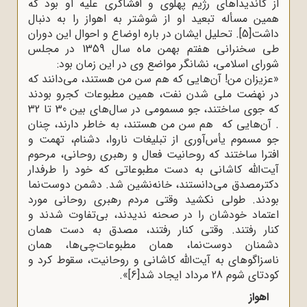
از کاندیداهای رژیم پهلوی و افشاگری علیه او بود که
همین مسأله تبعید او از شوشتر به اهواز را به دنبال
داشت
[5]
.
تحلیل ایشان در باره اوضاع و احوال این دوران
طی سخنرانی هفتم بهمن ماه سال 1359 در مجلس
شورای اسلامی، نشانگر مواضع وی در این زمان بود
:
»
عزیزان من! آن‌هایی‌ که هم سن من هستند، می‌دانند که
در نهضت ملی‌ شدن نفت، همین مطبوعات کجرو بودند
که جوی‌ ساختند، جو مسمومی‌ در سال‌های‌ بین 30 تا 32
. آن‌هایی‌ که هم سن من هستند، به خاطر دارند، چنان
جو مسموم یأس‌آوری‌ از تبلیغات ناروا، دشنام، تهمت و
افترا ساختند که روحانیت فعال و رهبری‌ روحانی‌، مرحوم
آیت‌الله کاشانی‌ به دست مطبوعاتی‌ که خود را طرفدار
دکترمصدق می‌دانستند، خانه‌نشین شد. دشمن دوست‌نما
بودند. طولی‌ نکشید وقتی‌ مردم رهبری‌ روحانی‌ مورد
اعتماد خودشان را در صحنه ندیدند، بی‌تفاوت شدند و
کنار رفتند. وقتی‌ کنار رفتند، مصدق به دست همان
دشمنان دوست‌نما، همان مطبوعات‌چی‌ها، همان
ناسزاگوهای‌ به آیت‌الله کاشانی‌ و روحانیت، سقوط کرد و
کودتای‌ شوم 28 مرداد ایجاد شد
[6]
.«
اهواز