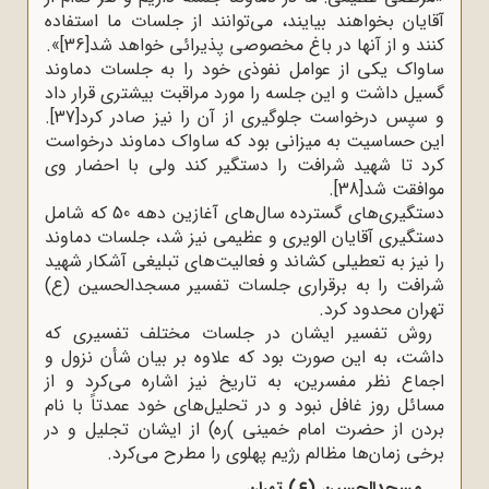
آقایان بخواهند بیایند، می‌توانند از جلسات ما استفاده
کنند و از آنها در باغ مخصوصی پذیرائی خواهد شد
[36]
.«
ساواک یکی از عوامل نفوذی خود را به جلسات دماوند
گسیل داشت و این جلسه را مورد مراقبت بیشتری قرار داد
و سپس درخواست جلوگیری از آن را نیز صادر کرد
[37]
.
این حساسیت به میزانی بود که ساواک دماوند درخواست
کرد تا شهید شرافت را دستگیر کند ولی با احضار وی
موافقت شد
[38]
.
دستگیری‌های گسترده سال‌های آغازین دهه 50 که شامل
دستگیری آقایان الویری و عظیمی نیز شد، جلسات دماوند
را نیز به تعطیلی کشاند و فعالیت‌های تبلیغی آشکار شهید
شرافت را به برقراری جلسات تفسیر مسجدالحسین (ع)
تهران محدود کرد
.
روش تفسیر ایشان در جلسات مختلف تفسیری که
داشت، به این صورت بود که علاوه بر بیان شأن نزول و
اجماع نظر مفسرین، به تاریخ نیز اشاره می‌کرد و از
مسائل روز غافل نبود و در تحلیل‌های خود عمدتاً با نام
بردن از حضرت امام خمینی
(
ره) از ایشان تجلیل و در
برخی زمان‌ها مظالم رژیم پهلوی را مطرح می‌کرد
.
مسجدالحسین (ع) تهران