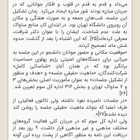
می‌داد و قدم به قدم در قلوب و افکار جوانانی که در
جریان مبارزه بودند شور مبارزه ایجاد می‌کرد. زمان تشکیل
این جلسه، شب‌های جمعه و به صورت هفتگی و مکان
آن روبروی دانشگاه تهران بود. در ابتدای کار، منابع ساواک
به علت عدم شناخت، ایشان را با عنوان دکتر شرافت،
معرفی کرده‌اند
[25]
.
که این اشتباه را بعد از گذشت حدود
شش ماه، تصحیح کردند
.
«
موقعیت مکانی و حضور جوانان دانشجو در این جلسه به
میزانی برای دستگاه‌های امنیتی رژیم پهلوی حساسیت
برانگیز بود که در همان آغاز، «شناسائی کامل
»
شرکت‌کنندگان، «ماهیت حقیقی جلسه» و «هدف و منظور
از تشکیل جلسات» به عنوان مأموریت اصلی بخش‌های 3
و 7 ساواک تهران و بخش 316 اداره کل سوم تعیین شد
.
[26]
«در جلسات نامبرده نفوذ داشته، ولی تاکنون فعالیتی از
طرف اعضا که بتواند ماهیت حقیقی جلسه را روشن کند
دیده نشده
[27]
.«
ولی اداره کل سوم که در جریان کلی فعالیت گروه‌های
مختلف مذهبی و غیر مذهبی قرار داشت، 9 روز بعد از
دریافت این نامه به منظور آگاهی از پشت پرده این گونه