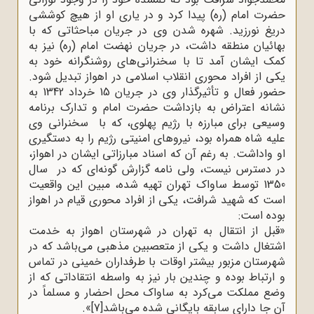
حضرت امام (ره) پیدا کرد و در یاری او از هیچ کوششی
دریغ نورزید. شهره ‌شدن وی در جریان مباحثاتی که با
بهائیان منطقه داشت، در جریان نهضت امام (ره) نیز به
کمک ایشان آمد تا با سخنرانی‌های روشنگرانه خود به
یکی از افراد محوری انقلاب اسلامی در اهواز تبدیل شود.
حضور فعال و تأثیرگذار وی در جریان 15 خرداد 1342 به
نشانه اعتراض به بازداشت حضرت امام و تدارک برنامه
وسیعی برای مبارزه با رژیم پهلوی، که با سخنرانی وی
علیه شاه همراه بود، نیروهای امنیتی رژیم را به دستگیری
او واداشت. به‌ رغم آن که اسناد مبارزاتی ایشان در اهواز،
در دسترس نیست، ولی نامه گزارش گونه‌ای که در سال
1350 توسط ساواک تهران تهیه شده، مبین این واقعیت
است که شهید شرافت، یکی از افراد محوری قیام در اهواز
بوده است
:
»
قبل از انتقال به تهران در شهرستان اهواز به خدمت
اشتغال داشت و یکی از متعصبین مذهبی می‌باشد که در
شهرستان مزبور بیشتر اوقات با طرفداران خمینی در تماس
و ارتباط بوده و چندین‌ بار نیز به واسطه انتقاداتی که از
وضع مملکت می‌کرد به ساواک محل احضار و مسلماً در
آن جا دارای سابقه بایگانی شده می‌باشد
[7]
.«