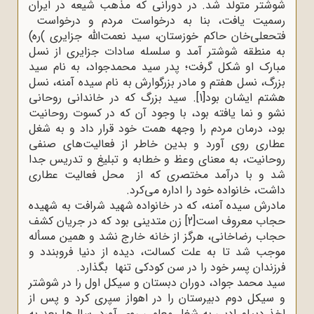
شوشتر متولد شد. در دورانی که مذهب شیعه در ایران
رسمیت یافت، بنا به درخواست مردم و درخواست
فتحعلی‌خان حاکم خوزستان، سید نعمت‌الله جزایری
(
ره)
به منطقه شوشتر آمد و سلسله سادات جزایری از نسل
مبارک او شکل گرفت؛ پدر سید محمدجواد، به نام سید
بزرگ، نسل هفتم و مادر بزرگوارش به نام سیده آمنه، نسل
هشتم ایشان بود
[1]
.
سید بزرگ که در خاندانی روحانی
نشو و نما یافته بود، با وجود آن که در کسوت روحانیت
بود، درمان مردم را وجهه همت خود قرار داد و به شغل
عطاری روی آورد و بدین خاطر از فعالیت‌های صنفی
روحانیت، به معنای وعظ و خطابه و تبلیغ و تدریس جدا
شد و با درآمد مختصری که از محل فعالیت عطاری
داشت، خانواده خود را اداره می‌کرد
.
مادرش سیده آمنه، که در خانواده شهید شرافت به شهیده
حجاب معروف است
[2]
زن متدینی بود که در جریان کشف
حجاب رضاخانی، هرگز از خانه خارج نشد و همین مسأله
موجب شد تا به علت کسالت، دیده از دنیا فروبندد و
فرزندان پسر خود را در سن کودکی تنها بگذارد
.
سید محمد جواد، دوران دبستان و سیکل اول را در شوشتر
و سیکل دوم دبیرستان را در اهواز سپری کرد و پس از
اخذ دیپلم ادبی به شغل معلمی روی آورد. سال‌ها بعد به