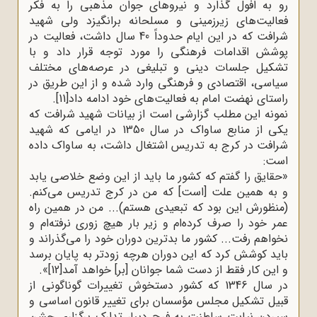
رو به افول گذارد و نیروهای جوان مذهبی را به فکر
فعالیت‌های زیرزمینی و مسلحانه برانگیزد ولی شهید
شرافت که در این ایام حدوداً 40 سال داشت، فعالیت در
پوشش اقدامات فرهنگی را مورد توجه قرار داد و با
تشکیل جلسات دینی و تبلیغی در عرصه‌های مختلف
سیاسی، اقتصادی و فرهنگی وارد شده و از این طریق در
راستای نهضت امام به فعالیت‌های خود ادامه داد
[11]
.
نمونه این مطلب گزارشی است از بیانات شهید شرافت که
یکی از منابع ساواک در سال 1350 در ایامی که شهید
شرافت در کرج به تدریس اشتغال داشت، به ساواک داده
است
:
»
حقایق را گفتم که کشور ما باید از این وضع خلاصی یابد
و به همین علت [است] که من در کرج تدریس می‌کنم.
(منظورش این بود که تبعیدی هستم)... من در همین راه
عمر خود را صرف کرده‌ام و زیر بار هیچ زوری نرفته‌ام و
نخواهم رفت... کشور ما بدترین دوران خود را می‌گذراند و
باید کوشش کرد که این دوران هرچه زودتر به پایان برسد
و این کار فقط از دست شما جوانان [بر] خواهد آمد
[12]
.«
در سال 1346 که کشور دستخوش تغییرات گوناگونی از
قبیل تشکیل مجلس مؤسسان برای تغییر قانون اساسی و
سپردن نیابت سلطنت به فرح دیبا، تدارک برگزاری جشن