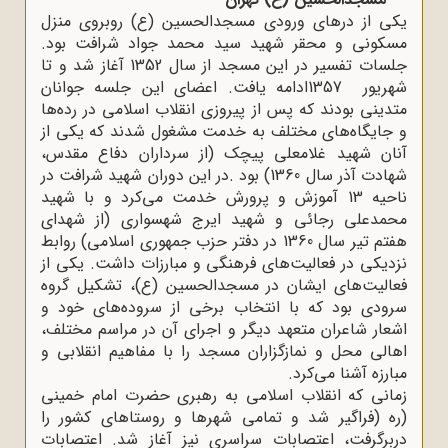
یکی از درهای ورودی مسجدالحسین (ع) روبروی منزل
مسکونی و محقر شهید سید محمد جواد شرافت بود.
جلسات تفسیر در این مسجد از سال 1352 آغاز شد و تا
شهریور
1357
ادامه یافت. اعضای این جلسه جوانان
متدینی بودند که پس از پیروزی انقلاب اسلامی در رده‌ها
و جایگاه‌های مختلف به خدمت مشغول شدند که یکی از
آنان شهید غلامعلی پیچک (از سرداران دفاع مقدس،
شهادت آذر سال 1360) بود
.
در این دوران شهید شرافت در
ناحیه 13 آموزش و پرورش خدمت می‌کرد و با شهید
محمدعلی رجائی و شهید ایرج شهسواری (از شهدای
هفتم تیر سال 1360 در دفتر حزب جمهوری اسلامی) روابط
نزدیکی در فعالیت‌های فرهنگی و مبارزات داشت. یکی از
فعالیت‌های ایشان در مسجدالحسین (ع)، تشکیل گروه
سرودی بود که با انتخاب برخی از سروده‌های خود و
اشعار شاعران متعهد دیگر و اجرای آن در مراسم مختلف،
اهالی محل و نمازگزاران مسجد را با مفاهیم انقلابی و
مبارزه آشنا می‌کرد
.
زمانی که انقلاب اسلامی به رهبری حضرت امام خمینی
(ره
)
فراگیر شد و تمامی شهرها و روستاهای کشور را
دربرگرفت، اعتصابات سراسری نیز آغاز شد. اعتصابات