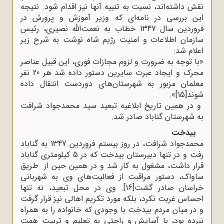
نقش داشته‌اند، نسبت به تنبیه آنها نیز اقدام شود. نتیجه
این بررسی در نامه‌ای که وزیر آموزش و پرورش در
فروردین سال 1347 خطاب به نعمت‌الله نصیری، رئیس
سازمان اطلاعات و امنیت رژیم شاه نوشت به شرح زیر
اعلام شد
:
»
با توجه به ضرورت و لزوم مجازات فوری، این قبیل عناصر
محرک و ایجاد عبرت سایرین دستور داده شد هر 20 نفر
معلمان مزبور به شهرستان‌های دوردست انتقال داده
شوند
[15]
.«
و در همین تاریخ ابلاغیه تبعید سید محمدجواد شرافت
به شهرستان گناباد صادر شد
.
بیدخت
محمدجواد شرافت، در روز بیستم فروردین 1347 به گناباد
رفت و در تنها دبیرستان بیدخت که در 5 کیلومتری گناباد
قرار داشت، مشغول به کار شد و در همین حین از طریق
ساواک، دستور مراقبت از فعالیت‌های وی به شهربانی
خراسان صادر گشت
[16]
.
وی در محل تبعید، نه تنها
احساس غربت نکرد، بلکه مورد تکریم اهالی نیز قرار گرفت
و در میان مردم بیدخت با وجودی که خانواده را به همراه
نبرده بود، با آسایش و راحتی به تعلیم و تربیت همت