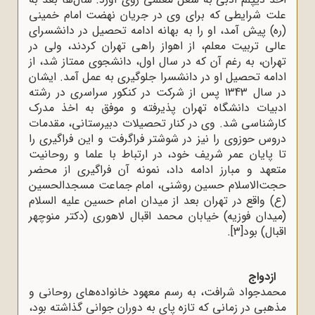
علت شرایطی که برای وی در جریان نهضت امام خمینی
(ره) پیش آمد، او را به بهانه ادامه تحصیل در دانشسرای
عالی تربیت معلم، از اهواز راهی تهران کردند، ولی در
تهران، به‌ رغم آن که در سال اول، دانشجوی ممتاز شد، از
ادامه تحصیل او در دانشسرا جلوگیری به عمل آمد. ایشان
در سال 1343 پس از شرکت در کنکور سراسری در رشته
ادبیات دانشگاه تهران پذیرفته و موفق به اخذ مدرک
کارشناسی شد. وی در کنار تحصیلات دبیرستانی، مقدمات
دروس حوزوی را نیز در شوشتر فراگرفت و این فراگیری را
تا پایان عمر شریف خود، در ارتباط با علما و روحانیت
متعهد و مبارز ادامه داد، نمونه آن فراگیری از محضر
حجت‌الاسلام حسین روشنی، امام جماعت مسجدالحسین
(ع) واقع در تهران بعد از میدان امام حسین علیه السلام
(میدان فوزیه) خیابان محمد اقبال لاهوری (دکتر منوچهر
اقبال) بود
[3]
.
ازدواج
محمدجواد شرافت، به رسم معهود خانواده‌های روحانی و
مذهبی در زمانی که تازه پای به دوران جوانی گذاشته بود،