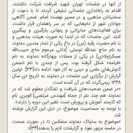
از آنها در جلسات تهران شهید شرافت شرکت داشتند،
اقدام به راه‌اندازی جلساتی تبلیغی کردند تا با دعوت از
سخنرانان مذهبی و در مسیر نهضت امام، ضمن آگاهی
جوانان شهر از دام‌هایی که بر سر راهشان قرار داشت،
برای فعالیت‌های مبارزاتی و پنهانی یارگیری و پیگیری
کنند. این جلسات که در ابتدا به صورت هیئت مذهبی و
با نام حضرت رقیه (س) در باغ یکی از تجار متدین دماوند
به نام حاج ‌عبدالله توسلی )دائی مرحوم حاج حبیب‌الله
عسکراولادی) در یکی از محلات چهارگانه دماوند به نام
«فرامه» شکل گرفته بود، پس از چندی با نام انجمن
کاوش‌های علمی و دینی به کار خود ادامه داد
[33]
.
اولین
گزارش از برگزاری این جلسات در دماوند به تاریخ دی سال
1348 برمی‌گردد که در آن آمده است
:
»
در ضمن صحبت‌های شرافت و تفنگدار معلوم شد که در
دماوند هم چند نفر از جمله
[
مهندس مرتضی] الویری نام
که کارمند آموزش و پرورش است نظیر این دوره را دارند
.«
با توجه به حساسیت موضوع، در ذیل این گزارش نوشته
شد
:
»
موضوع به ساواک دماوند منعکس تا در صورت صحت
در جلسه مزبور نفوذ و گزارشات لازم را بدهند
[34]
.«