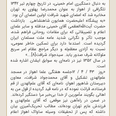
به دنبال دستگیری امام خمینی، در تاریخ چهارم تیر 1342
تلگرافی از اهواز به عنوان محمدرضا پهلوی به تهران
مخابره شد که امضای شهید شرافت اولین امضای آن بود
:
»
به پیشگاه اعلیحضرت همایون شاهنشاهی. بازداشت
حضرت آیت‌الله‌العظمی آقای خمینی مدظله و سایر علمای
اعلام و تضییقاتی که برای مقامات روحانی فراهم شده،
موجب تأثر و نگرانی شدید عامه ملت مسلمان ایران
گردیده است. استدعا دارد برای تسکین خاطر عمومی،
نسبت به آزادی معظم‌له و دیگر مراجع عظام امر سریع
ملوکانه شرف صدور یابد. سیدجواد شرافت
[8]
«...
در سال 1352 نیز در نامه‌ای به سوابق ایشان اشاره شده
است
:
»
روز
12 / 4 / 43
جلسه هفتگی علما اهواز در مسجد
علم‌الهدی تشکیل و آقای محمدجواد شرافت، معاون
دبیرستان شاهپور اهواز، نامه‌ای که آقای علم‌الهدی از قم
فرستاده، قرائت نموده که در نامه قید گردیده از قول من به
اهالی بگویند مأمورین از خدا بی‌خبر مرا دستگیر کرده‌اند.
در ضمن در راه‌آهن نیز موقعی که آقای علم‌الهدی و
فرزندش عازم تهران بوده‌اند، مطالب تحریک‌آمیزی بیان
داشته که پس از تحقیقات وسیله ساواک اهواز اعلام