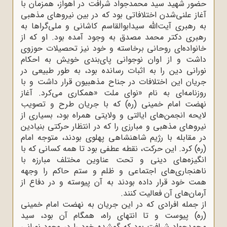
حضور شهید سید محمدجواد شرافت در اهواز، همزمان با
آغاز علنی‌شدن اختلافاتی بود که در بین نیروهای مذهبی
به رهبری آیت‌الله سیدابوالقاسم کاشانی و ملی‌گراها به
رهبری دکتر محمد مصدق به وجود آمده بود. او که از
خانواده‌ای روحانی برخاسته و خود نیز تحصیلات حوزوی
داشت و از اوان نوجوانی پای‌بندی خویش به احکام
نورانی دین را به اثبات رسانده بود، به طور طبیعی در
جریان این اختلافات در جناح مذهبیون قرار داشت و با
روزنامه‌ای به نام «نوای ملت
»
همکاری می‌کرد. آغاز
نهضت امام خمینی (ره) که با جریان طرح و تصویب
لایحه انجمن‌های ایالتی و ولایتی همراه بود، بسیاری از
نیروهای مذهبی و مبارزی را که در انتظار حرکتی بنیادین
در مقابله با رژیم شاهنشاهی پهلوی بودند، متوجه امام
(ره) کرد. این حرکت، نقطه عطفی بود تا همه کسانی که با
انگیزه‌های دینی و تحت عناوین مختلف مبارزه با
ناهنجاری‌های اجتماعی و ظلم و ستم حاکم را وجهه
همت خود قرار داده بودند به آن پیوسته و در دفاع از
آرمان‌های آن فعالیت کنند
.
از جمله افرادی که در این جریان به نهضت امام خمینی
(ره) پیوست و تا انتهای راه، همگام آن بود، سید
محمدجواد شرافت بود که گمشده خود را در وجود نورانی