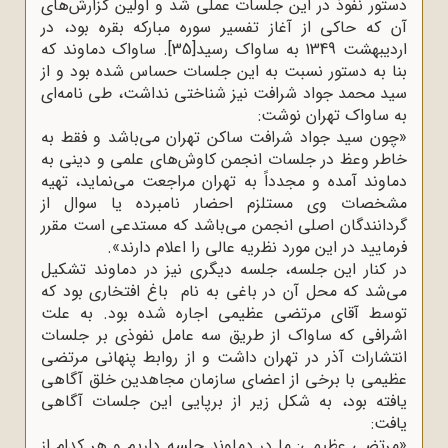
دستور نفوذ در این جلسات عملی شد و اولین گزارش‌های
آن که حاکی از آغاز تفسیر سوره مبارکه بقره بود، در
اردیبهشت 1349 به ساواک رسید
[35]
.
ساواک دماوند که
بنا به دستور نسبت به این جلسات حساس شده بود و از
سید محمد جواد شرافت نیز شناختی نداشت، طی نامه‌ای
به ساواک تهران نوشت
:
»
چون سید جواد شرافت ساکن تهران می‌باشد و فقط به
خاطر وعظ در جلسات انجمن کاوش‌های علمی و دینی به
دماوند آمده و مجدداً به تهران مراجعت می‌نماید، تهیه
مشخصات وی مستلزم احضار نامبرده یا سوال از
گردانندگان اصلی انجمن می‌باشد که مستدعی است مقرر
فرمایید در این مورد نظریه عالی را اعلام دارند
.«
در کنار این جلسه، جلسه دیگری نیز در دماوند تشکیل
می‌شد که محل آن در باغی به نام باغ افتخاری بود که
توسط آقای مرتضی عظیمی اجاره شده بود. به علت
اشرافی که ساواک از طریق سه عامل نفوذی بر جلسات
انتشارات آذر در تهران داشت و از روابط پنهانی مرتضی
عظیمی با برخی از اعضای سازمان مجاهدین خلق آگاهی
یافته بود، به شکل زیر از برپایی این جلسات آگاهی
یافت
:
»
مرتضی عظیمی: ما در دماوند جلسه داریم و هر کدام از