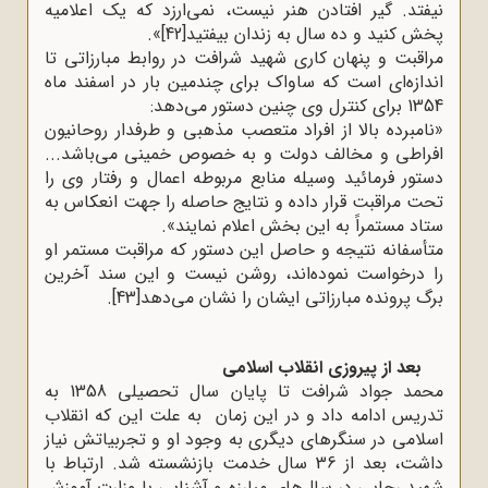
نیفتد. گیر افتادن هنر نیست، نمی‌ارزد که یک اعلامیه
پخش کنید و ده سال به زندان بیفتید
[42]
.«
مراقبت و پنهان کاری شهید شرافت در روابط مبارزاتی تا
اندازه‌ای است که ساواک برای چندمین بار در اسفند ماه
1354 برای کنترل وی چنین دستور می‌دهد
:
»
نامبرده بالا از افراد متعصب مذهبی و طرفدار روحانیون
افراطی و مخالف دولت و به خصوص خمینی می‌باشد...
دستور فرمائید وسیله منابع مربوطه اعمال و رفتار وی را
تحت مراقبت قرار داده و نتایج حاصله را جهت انعکاس به
ستاد مستمراً به این بخش اعلام نمایند
.«
متأسفانه نتیجه و حاصل این دستور که مراقبت مستمر او
را درخواست نموده‌اند، روشن نیست و این سند آخرین
برگ پرونده مبارزاتی ایشان را نشان می‌دهد
[43]
.
بعد از پیروزی انقلاب اسلامی
محمد جواد شرافت تا پایان سال تحصیلی 1358 به
تدریس ادامه داد و در این زمان به علت این که انقلاب
اسلامی در سنگرهای دیگری به وجود او و تجربیاتش نیاز
داشت، بعد از 36 سال خدمت بازنشسته شد. ارتباط با
شهید رجایی در سال‌های مبارزه و آشنایی با وزارت آموزش