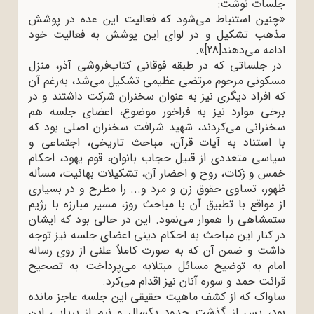
جلسات نوشت
:
»
چنین استنباط می‌شود که فعالیت این عده در پوشش
مذهب تشکیل و در لوای این پوشش به فعالیت خود
ادامه می‌دهند
[28]
.«
در جلساتی که در طبقه فوقانی کتاب‌فروشی آذر، منزل
مسکونی مرحوم مرتضی عظیمی تشکیل می‌شد، به‌رغم آن
که افراد دیگری نیز به عنوان سخنران شرکت داشتند و در
برخی موارد نیز به فراخور موضوع، اعضای جلسه هم
سخنرانی می‌کردند، شهید شرافت سخنران اصلی بود که
با استناد به آیات قرآن، مباحث تاریخی، اجتماعی و
سیاسی متعددی از قبیل حجاب بانوان، قوم یهود، احکام
خمس و زکات، روح و احضار آن، تشکیلات بهائیت، مسأله
ظهور، تساوی حقوق زن و مرد و... را مطرح و در بسیاری
از مواقع با تطبیق آن با مباحث روز، مسیر مبارزه با رژیم
ستمشاهی را هموار می‌نمود. این در حالی بود که ایشان
در کنار این مباحث به احکام دینی اعضای جلسه نیز توجه
داشت و ضمن آن که به صورت کاملاً علنی از روی رساله
امام به توضیح مسائل مبتلابه می‌پرداخت به تصحیح
قرائت حمد و سوره آنان نیز اقدام می‌کرد
.
ساواک که از کشف ماهیت حقیقی این جلسه عاجز مانده
بود، پس از گذشت حدود یکسال و نیم از برپایی این