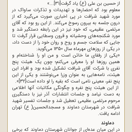
از حسین بن علی (ع) یاد گرفت
[31]
«...
معلوم بود که احضارها و تهدیدات و تذکرات ساواک در
مورد شهید شرافت در پی اخباری صورت می‌گیرد که از
درون جلسه به بیرون رسوخ می‌کند. از این رو بود که آقای
مرتضی عظیمی، که خود نیز در این رابطه دستگیر شد و
مورد شکنجه‌های وحشیانه و قرون وسطایی قرار گرفت تا
جایی که سلامت جسم و روح و روان خود را از دست داد،
در یکی از روزهای مهرماه سال 1350 می‌گوید
:
»
یکی از رفقای ما خائن است و من او را شناخته‌ام و
همین روزها او را معرفی می‌کنم؛ چون یک هیئت پنج
نفری با شرکت آقای شرافت تشکیل شده بود و افراد این
هیئت، نامه‌هایی به عنوان وزرا می‌نوشتند و یکی از این
پنج نفر، معینی نامی است که بقیه را لو داده است
[32]
.«
از این هیئت پنج نفره و چگونگی مکاتبات آنها اطلاعی
به دست نیامد و جلسات انتشارات آذر نیز با دستگیری
مرحوم مرتضی عظیمی تعطیل شد و جلسات تفسیر شهید
شرافت در شهرستان دماوند و مسجدالحسین( ع) تهران
ادامه یافت
.
دماوند
در این میان عده‌ای از جوانان شهرستان دماوند که برخی