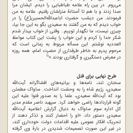
می‌روم. در بین راه علامه طباطبایی را دیدم. ایشان مرا
صدا زدند و با هم تا آستانۀ منزلشان رفتیم. علامه به من
فرمودند: من دیشب حضرت اباعبدالله‌الحسین(ع) را در
خواب دیدم که به من گفتند به سعیدی بگو به این جا بیا،
چیزی نیست، ما نگهدار توییم… وقتی از خواب بیدار شدم
شکر خدا را کردم و این خواب را پشت این کتاب مواعظ‌
العددیه نوشتم. این مسأله مربوط به زمانی است که
مرحوم پدرم به خاطر طرفداری از حضرت امام، همه روزه
11
در معرض دستگیری و گرفتاری بودند.»
طرح نهایی برای قتل
سخنان تند، نامه‌ها و بیانیه‌های افشاگرانه آیت‌الله
سعیدی، رژیم شاه را به وحشت انداخت. ساواک مطمئن
بود که آیت‌الله سعیدی، علما را به صدور فتوا علیه این
گونه قراردادها راضی خواهد کرد. سپهبد ناصر مقدم مدیر
کل اداره سوم ساواک به دنبال گزارش اعلامیه‌ آیت‌الله
سعیدی دستور داد: «او را احضار کنند و تذکر دهند از
تحریک افکار عمومی علیه اقدامات دولت خودداری کند،
در غیر این‌ صورت تصمیمات شدیدی در بارۀ وی گرفته