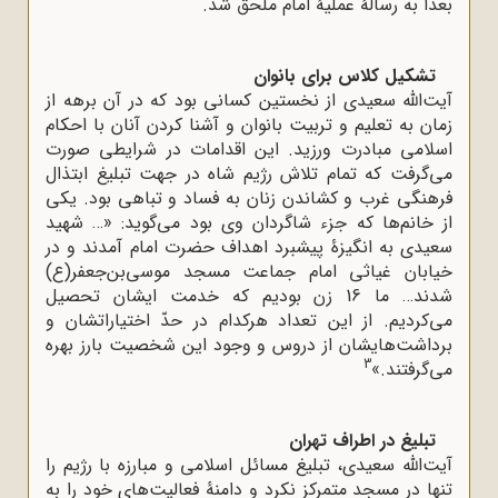
بعداً به رسالۀ عملیۀ امام ملحق شد.
تشکیل کلاس برای بانوان
آیت‌الله سعیدی از نخستین کسانی بود که در آن برهه از
زمان به تعلیم و تربیت بانوان و آشنا کردن آنان با احکام
اسلامی مبادرت ورزید. این اقدامات در شرایطی صورت
می‌گرفت که تمام تلاش رژیم شاه در جهت تبلیغ ابتذال
فرهنگی غرب و کشاندن زنان به فساد و تباهی بود. یکی
از خانم‌ها که جزء شاگردان وی بود می‌گوید: «… شهید
سعیدی به انگیزۀ پیشبرد اهداف حضرت امام آمدند و در
خیابان غیاثی امام جماعت مسجد موسی‌بن‌جعفر(ع)
شدند… ما 16 زن بودیم که خدمت ایشان تحصیل
می‌کردیم. از این تعداد هرکدام در حدّ اختیاراتشان و
برداشت‌هایشان از دروس و وجود این شخصیت بارز بهره
3
می‌گرفتند.»
تبلیغ در اطراف تهران
آیت‌الله سعیدی، تبلیغ مسائل اسلامی و مبارزه با رژیم را
تنها در مسجد متمرکز نکرد و دامنۀ فعالیت‌های خود را به