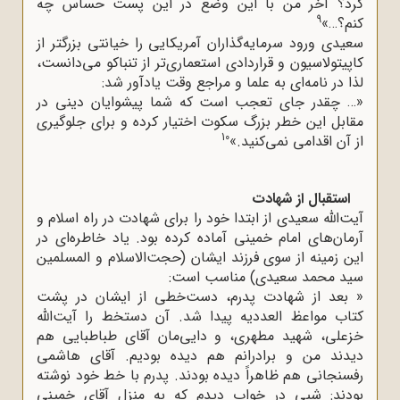
کرد؟ آخر من با این وضع در این پست حساس چه
9
کنم؟…»
سعیدی ورود سرمایه‌گذاران آمریکایی را خیانتی بزرگتر از
کاپیتولاسیون و قراردادی استعماری‌تر از تنباکو می‌دانست،
لذا در نامه‌ای به علما و مراجع وقت یادآور شد:
«… چقدر جای تعجب است که شما پیشوایان دینی در
مقابل این خطر بزرگ سکوت اختیار کرده و برای جلوگیری
10
از آن اقدامی نمی‌کنید.»
استقبال از شهادت
آیت‌الله سعیدی از ابتدا خود را برای شهادت در راه اسلام و
آرمان‌های امام خمینی آماده کرده بود. یاد خاطره‌ای در
این زمینه از سوی فرزند ایشان (حجت‌الاسلام و المسلمین
سید محمد سعیدی) مناسب است:
« بعد از شهادت پدرم، دست‌خطی از ایشان در پشت
کتاب مواعظ‌ العددیه پیدا شد. آن دستخط را آیت‌الله
خزعلی، شهید مطهری، و دایی‌مان آقای طباطبایی هم
دیدند من و برادرانم هم دیده بودیم. آقای هاشمی
رفسنجانی هم ظاهراً دیده بودند. پدرم با خط خود نوشته
بودند: شبی در خواب دیدم که به منزل آقای خمینی