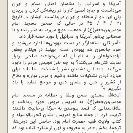
آمریکا و اسرائیل را دشمنان اصلی اسلام و ایران
می‌دانست و چاره اصلی کار را در ریشه‌کن کردن و بریدن
پای این دو از منطقه و ایران می‌دانست. ایشان در تاریخ
31 / 4 / 45 در حالی‌ که صحن مسجد امام
موسی‌بن‌جعفر(ع) از جمعیت موج می‌زد، به منبر رفت و با
سخنانی پرشور آمریکا و اسرائیل را مورد حمله قرار داد:
«آمریکای استعمارگر در دست یهودی‌ها اداره می‌شود و
خود جانسون هم یهودی است. ببینید در ویتنام چطور
آزادیخواهان را به نام آن که می‌خواهند صلحی برقرار
نمایند قتل‌عام می‌کنند؟ به چه طرز فجیعی مردم را نابود
می‌کنند. باید این دشمنان بشر را شناخت… ما باید برای
مبارزه کردن تشکیلات داشته باشیم و درس مبارزه و دفاع
از کشور و دین و علمای دین و مراجع تقلید را یاد
2
بگیریم…»
آیت‌الله سعیدی ضمن وعظ و خطابه در مسجد امام
موسی‌بن‌جعفر(ع)، به تدریس دروس حوزه پرداخت و
علاقه‌مندانی که قصد پیوستن به جرگۀ روحانیت داشتند
تربیت کرد. از جمله منابع تدریس ایشان تحریر‌الوسیله و
کتاب ولایت فقیه حضرت امام بود. حاصل این درس‌ها،
ترجمۀ بخش «امر به معروف و نهی از منکر» کتاب بود که