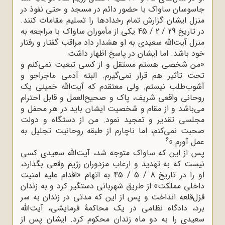
جاسوسان ساواک با حضور دائم در مسجد و حتی نفوذ در
منزل ایشان گزارش تمام رخدادها را تسلیم مقامات کنند.
در تاریخ 29 / 2 / 45 یکی از مأموران ساواک با مراجعه به
منزل آیت‌الله سعیدی به او هشدار داد مراقب گفتار و رفتار
خود باشد. اما ایشان در پاسخ اظهار داشت:
«من شخصی هستم مستقل و از کسی تبعیت نمی‌کنم و
تحت تأثیر هم قرار نمی‌گیرم. البته آدمی ماجراجو و
آشوب‌طلب نیستم. ولی معتقدم که آیت‌الله خمینی یک
روحانی واقعی شریف، پاک و صحیح‌العمل و قابل احترام
می‌باشد و از مقام و شخصیت ایشان باید در هر محفل و
مجلسی تقدیر و تمجید نمود. من از دستگاه و دولت
صحبت نمی‌کنم، اما ناچارم از طبقه روحانیت تجلیل به
6
عمل آورم.»
پس از این که ساواک متوجه شد، آیت‌الله سعیدی کسی
نیست که به تهدید و ارعاب مزدوران رژیم وقعی بگذارد،
او را در تاریخ 8 / 5 / 45 به اتهام «اقدام علیه امنیت
داخلی مملکت» از طریق شهربانی دستگیر کرد و به زندان
قزل‌قلعه انداخت و پس از این که مدتی در زندان به سر
برد، دادگاه نظامی در یک محاکمۀ فرمایشی، آیت‌الله
سعیدی را به دو ماه زندان محکوم کرد. ایشان پس از