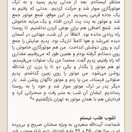
منتظر ایستادم. بعد از مدتی پدرم رسید و به ترک
موتورگازی سوار شد و حرکت کردیم… مدتی که رفتیم به
یک جاده فرعی رسیدیم. در این موقع، شمع موتور جمع
شد و موتور به پت پت کردن افتاد و یک مرتبه خاموش
شد. شمع اضافی هم برای عوض کردن نداشتیم. تا روستا
راه زیادی مانده بود. اتفاقاً در آن شب، مهتابی در آسمان
دیده نمی‌شد و هوا کاملاً تاریک بود. پدرم عبایش را جمع
کرد و روی دوشش انداخت. من هم موتورگازی خاموش را
روی دستانم گرفته بودم و همین طور که می‌رفتیم، مقداری
که راه رفتیم، پدرم گفت: محمد! من یک صلوات می‌فرستم،
تو هم موتور را بگذار و یکی دو تا پا بزن، ان‌ شاء‌الله
روشن می‌شود. من موتور را روی زمین گذاشتم. پدرم
صلواتی فرستاد، من پا زدم و موتور ناگهان روشن شد. بار
دیگر پدر بر ترک موتور سوار شد و خود را به روستا
رساندیم. ایشان آن شب به منبر رفت و سخنرانی کرد و
5
فردایش هم با همان موتور به تهران بازگشتیم.»
آشوب طلب نیستم
شجاعت آیت‌الله سعیدی به ‌ویژه سخنان صریح و بی‌پرده
او در سال‌های 45 و 46 علیه اختناق رژیم شاه موجب شد