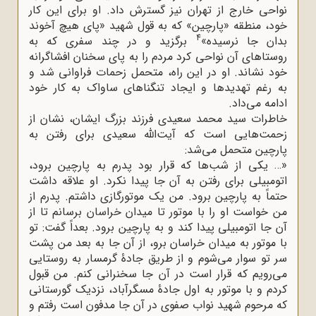
نواحی خارج از تهران نیز گسترش داد. او برای این کار
خود، منطقه «پارچین» که به قول شهید «پای هیچ آخوند
4
بدان جا نرسیده»
برگزید و در چند سفری که به
روستاهای آن نواحی کرد مردم را به پای سخنان افشاگرانه
خود نشاند. او در این راه، متحمل زحمات فراوانی شد و
به رغم تهدیدها و ایجاد تنگناهای ساواک به کار خود
ادامه می‌داد.
خاطرات سید محمد سعیدی فرزند بزرگ ایشان، نشان از
زحمت‌هایی است که آیت‌الله سعیدی برای رفتن به
پارچین متحمل می‌شد:
«… یکی از شب‌ها که قرار بود پدرم به پارچین برود،
اتومبیلی برای رفتن به آن جا پیدا نکرد. او علاقه داشت
حتماً به پارچین برود. من یک موتورگازی داشتم. پدرم از
من خواست او را با موتور تا میدان خراسان برسانم تا از
آن جا اتومبیلی پیدا کند و به پارچین برود. بعداً گفت: تو
با موتور به میدان خراسان برو، از آن جا به بعد من پشت
سر تو سوار می‌شوم و از طریق جادۀ گرمسار به روستایی
می‌رویم که قرار است در آن جا سخنرانی کنم. من قبول
کردم و با موتور به اول جادۀ مسگرآباد، نزدیک گورستانی
که مرحوم شهید نواب صفوی در آن جا مدفون است رفتم و