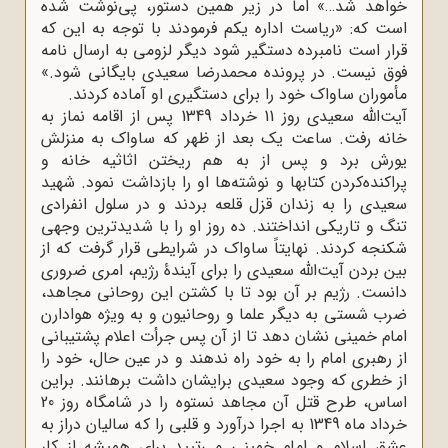
خواهد شد…» اما در زیر همین دستور، پی‌نوشت شده
است که: «ریاست اداره یکم فرمودند با توجه به این که
قرار است نامبرده دستگیر شود دیگر لزومی به ارسال نامه
فوق نیست. در پرونده محمدرضا سعیدی بایگانی شود.»
مأموران ساواک خود را برای دستگیری او آماده کردند.
آیت‌الله سعیدی روز 11 خرداد 1349 پس از اقامه نماز به
خانه رفت. ساعت یک بعد از ظهر که ساواک به منزلش
یورش برد و پس از به هم ریختن اثاثیه خانه و
پراکنده‌کردن کتابها و نوشته‌ها او را بازداشت نمود. شهید
سعیدی را به زندان قزل قلعه بردند و در سلول انفرادی
تنگ و تاریکی انداختند. ده روز او را با شدیدترین وجهی
شکنجه کردند. نهایتاً ساواک در شرایطی قرار گرفت که از
بین بردن آیت‌الله سعیدی را برای آیندۀ رژیم، امری ضروری
دانست. رژیم بر آن بود تا با کشتن این روحانی مجاهد،
ضرب شستی به دیگر علما و روحانیون و به ویژه هوادارن
امام خمینی نشان دهد تا از آن پس جرأت اعلام پشتیبانی
از رهبری امام را به خود راه ندهند و در عین حال، خود را
از خطری که وجود سعیدی برایشان داشت برهانند. براین
اساس، طرح قتل آن مجاهد نستوه را در شامگاه روز 20
خرداد ماه 1349 به اجرا درآورد و قلبی را که سالیان دراز به
عشق اسلام و امام خمینی می‌تپید برای همیشه از کار