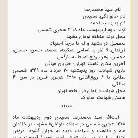
نام: سید محمدرضا
نام خانوادگی: سعیدی
نام پدر: سید احمد
تولد: دوم اردیبهشت ماه 1308 هجری شمسی
محل تولد: منطقه نوغان مشهد
تحصیل: در مشهد و قم تا درجۀ اجتهاد
فرزندان: 9 نفر به اسامی: سکینه، محمد، حسن، حسین،
محسن، زهرا، روح‌الله، طیبه، نرگس
آخرین مکان اقامت: تهران- خیابان غیاثی
تاریخ شهادت: روز پنجشنبه 20 خرداد ماه 1349 شمسی
مطابق با 6 ربیع‌الثانی 1390 هجری قمری در سن 41
سالگی
محل شهادت: زندان قزل قلعه تهران
عاملان شهادت: ساواک
*****
آیت‌الله سید محمدرضا سعیدی دوم اردیبهشت ماه
1308 هجری شمسی در منطقه «نوغان» مشهد، در خاندان
علم و فقاهت و سیادت دیده به جهان گشود. دروس
ابتدایی را نزد پدر وارسته‌اش (سید احمد) آموخت و در