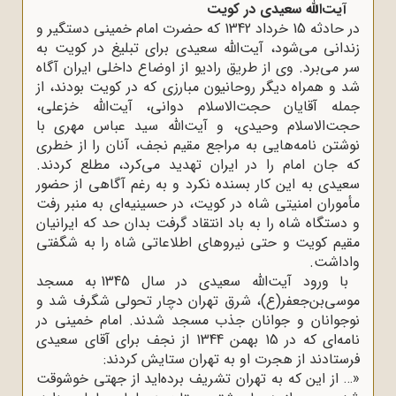
آیت‌الله سعیدی در کویت
در حادثه 15 خرداد 1342 که حضرت امام خمینی دستگیر و
زندانی می‌شود، آیت‌الله سعیدی برای تبلیغ در کویت به
سر می‌برد. وی از طریق رادیو از اوضاع داخلی ایران آگاه
شد و همراه دیگر روحانیون مبارزی که در کویت بودند، از
جمله آقایان حجت‌الاسلام دوانی، آیت‌الله خزعلی،
حجت‌الاسلام وحیدی، و آیت‌الله سید عباس مهری با
نوشتن نامه‌هایی به مراجع مقیم نجف، آنان را از خطری
که جان امام را در ایران تهدید می‌کرد، مطلع کردند.
سعیدی به این کار بسنده نکرد و به‌ رغم آگاهی از حضور
مأموران امنیتی شاه در کویت، در حسینیه‌ای به منبر رفت
و دستگاه شاه را به باد انتقاد گرفت بدان حد که ایرانیان
مقیم کویت و حتی نیروهای اطلاعاتی شاه را به شگفتی
واداشت.
با ورود آیت‌الله سعیدی در سال 1345 به مسجد
موسی‌بن‌جعفر(ع)، شرق تهران دچار تحولی شگرف شد و
نوجوانان و جوانان جذب مسجد شدند. امام خمینی در
نامه‌ای که در 15 بهمن 1344 از نجف برای آقای سعیدی
فرستادند از هجرت او به تهران ستایش کردند:
«… از این که به تهران تشریف برده‌اید از جهتی خوشوقت