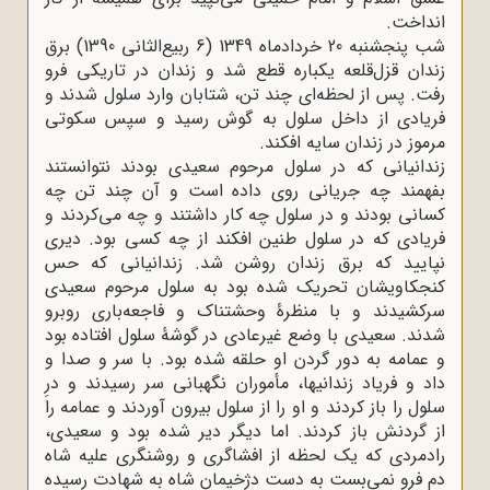
انداخت.
شب پنجشنبه 20 خردادماه 1349 (6 ربیع‌الثانی 1390) برق
زندان قزل‌قلعه یکباره قطع شد و زندان در تاریکی فرو
رفت. پس از لحظه‌ای چند تن، شتابان وارد سلول شدند و
فریادی از داخل سلول به گوش رسید و سپس سکوتی
مرموز در زندان سایه افکند.
زندانیانی که در سلول مرحوم سعیدی بودند نتوانستند
بفهمند چه جریانی روی داده است و آن چند تن چه
کسانی بودند و در سلول چه کار داشتند و چه می‌کردند و
فریادی که در سلول طنین افکند از چه کسی بود. دیری
نپایید که برق زندان روشن شد. زندانیانی که حس
کنجکاویشان تحریک شده بود به سلول مرحوم سعیدی
سرکشیدند و با منظرۀ وحشتناک و فاجعه‌باری روبرو
شدند. سعیدی با وضع غیرعادی در گوشۀ سلول افتاده بود
و عمامه به دور گردن او حلقه شده بود. با سر و صدا و
داد و فریاد زندانیها، مأموران نگهبانی سر رسیدند و درِ
سلول را باز کردند و او را از سلول بیرون آوردند و عمامه را
از گردنش باز کردند. اما دیگر دیر شده بود و سعیدی،
رادمردی که یک لحظه از افشاگری و روشنگری علیه شاه
دم فرو نمی‌بست به دست دژخیمان شاه به شهادت رسیده