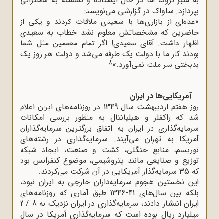
به منبر نرود، اما در حال ایستاده و نشسته به سخنرانی
بپردازد. ساواک در گزارشی می‌نویسد:
«عده‌ای از بازاری‌ها با سعیدی ملاقات کردند و یکی از
حاضرین که مشخصاتش معلوم نشد خطاب به سعیدی
اظهار داشت: آقای سعیدی! اگر تمام معممین مثل شما
بودند کار ما با دولت یک طرفه می‌شد و دولت هر روز یک
8
بدبختی سر ملت نمی‌آورد.»
آمریکایی‌ها در ایران
روز هفتم اردیبهشت سال 1349 در روزنامه‌های ایران اعلام
شد که راکفلر و هیلیانتال به منظور بررسی امکانات
سرمایه‌گذاری در ایران به اتفاق بزرگترین سرمایه‌گذاران
آمریکا به تهران می‌آیند. سرمایه‌گذاری در رشته‌های
توریسم، منابع جنگلی، کشت و صنعت، ایجاد شبکه
توزیع و صنایعی مانند پتروشیمی، موضوع کنفرانس بود
که 35 سرمایه‌گذار آمریکایی در آن شرکت می‌کردند.
این نخستین هجوم سرمایه‌داران خارجی به ایران نبود،
بلکه بین سال‌های 41-1346 طبق آماری که روزنامه‌های
ایران انتشار دادند، سرمایه‌گذاری در ایران نزدیک به 8 / 2
میلیارد ریال بوده است که سرمایه‌گذاری آمریکا در سال