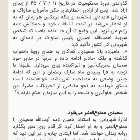
گذراندن دورۀ محکومیت در تاریخ 11 / 7 / 45 از زندان
آزاد شد. پس از آزادی اخطارهای مکرر مأموران ساواک و
شهربانی فایده‌ای نبخشید و بلکه برعکس هر زمان که به
او اخطار می‌شد بر شدت تبلیغات خود و حملاتش علیه
رژیم می‌افزود. این وضع تا آن جا ادامه یافت که شخص
سپهبد نعمت‌الله نصیری رئیس ساواک در نامه‌ای به
شهربانی کل کشور تأکید کرد:
«… نامبرده بالا سعیدی، کماکان به همان رویۀ ناصواب
گذشته و بلکه حادتر ادامه داده و مرتباً در منابر خود
سخنان تحریک‌آمیز و اغواکننده بیان می‌دارد. علیهذا با
توجه به فرا رسیدن ماه مبارک رمضان و این که ادامۀ
چنین وضعی به مصلحت نمی‌باشد، خواهشمند است
دستور فرمایید به نحو مقتضی از تحریکات مضرۀ این
7
شخص جلوگیری و نتیجه را به این سازمان اعلام دارند.»
سعیدی ممنوع‌المنبر می‌شود
ادارۀ شهربانی به استناد همین نامه آیت‌الله سعیدی را
ممنوع‌المنبر و به او اخطار کرد اگر قدم روی منبر بگذارد
روانه زندان خواهد شد. اما ایشان چاره را در این دید که