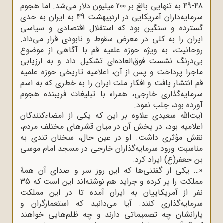
48-49 به تنهایی بالغ بر 200 میلیون دلار می‌شد. اما هجوم
سرمایه‌داران آمریکایی در اردیبهشت 49 به ایران به حدی
گسترده و سنگین بود که استقلال اقتصادی و سیاسی
ایران را به کلی در معرض سقوط و نابودی قرار می‌داد.
روحانیت، به ‌ویژه حوزه علمیه قم با آگاهی از موضوع
بی‌درنگ نشست فوق‌العاده‌ای تشکیل داد و به ارزیابی
ماجرا پرداخت و پس از آن، اعلامیه تاریخی حوزه علمیه
قم انتشار یافت و افکار ملت ایران را به خطری که به اسم
سرمایه‌گذاری خارجی، همراه با تبلیغات فریبنده هجوم
آورده بود، جلب نمود.
آیت‌الله سعیدی علاوه بر این که یکی از امضاءکنندگان
اعلامیه بود، در پخش آن در میان قشرهای مختلف مردم،
نقش مؤثری داشت. او در عین حال، سخنان تندی به
مناسبت ورود سرمایه‌گذاران خارجی در مسجد امام موسی
بن جعفر(ع) ایراد کرد:
«… یکی از گفتنی‌ها که این روز سر و صدای آن همۀ
مملکت را پر کرده و جراید هم نوشته‌اند این است که 35
نفر از آمریکاییان به ایران آمده تا در این مملکت
سرمایه‌گذاری کنند. آیا می‌دانید که استعمارگران و
یارانشان چه تصمیماتی دارند و چه ظلم‌هایی خواهند