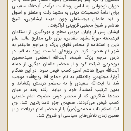
دوران نوجوانی به لباس روحانیت درآمد. آیت‌الله سعیدی
برای ادامۀ تحصیلات دینی به مشهد رفت و منطق و اصول
را نزد عالمان برجسته‌ای چون ادیب نیشابوری، شیخ
هاشم و شیخ مجتبی قزوینی فراگرفت.
ایشان پس از پایان دروس سطح و بهره‌گیری از استادان
فرهیخته حوزۀ مشهد مقدس، برای طی مدارج عالیه علم
دین و استفاده از محضر فقهای بزرگ و مراجع عالیقدر به
شهر قم هجرت کرد. در روزهای نخست ورود به قم، در
درس مرجع بزرگ شیعه، آیت‌الله العظمی سیدحسین
بروجردی شرکت کرد و از محضر عالمان دیگری از جمله
آیت‌الله میرزا هاشم آملی کسب فیض نمود. در این هنگام
آوازۀ مجتهدی والامقام به نام «حاج آقا روح‌الله» موجب
شد تا آیت‌الله سعیدی را به محضر درسش بکشاند و
بدین ترتیب گمشدۀ خود را بیابد. رفته رفته در میان
صدها شاگردی که از محضر درس حضرت امام خمینی
کسب فیض می‌کردند، سعیدی جزو نامدارترین شد. وی
لبّ اسلام ناب محمدی(ص) را از محضر امام دریافت و از
همین زمان تلاش‌های سیاسی او شروع شد.