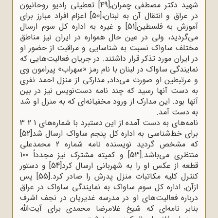
شهید دکتر مصطفی چمران٬
[49]
تعطیلی رادیو روحانیون
در عراق و انتقال آن به لبنان،
[50]
اعزام افراد مبارز برای
آموزش به فلسطین
[51]
و غیره به اداره کل سوم ارسال
می‌گردید، ولی در عین حال همواره در ایران نیز مناطق
مختلف ساواک نسبت به شناسایی و مراقبت از حضور او
در ایران مورد تذکر قرار داشتند. در جریان فعالیت‌هایی که
نمایندگی ساواک در لبنان با نام رمز «سهراب» پیرامون وی
و مرتبطین او صورت می‌داد٬ مدارکی از منزل احمد نفری
به دست آنها رسید که چند نامه دست‌نویس نیز در بین
آنها بود. این مدارک از ورود مخفیانه‌ای که به منزل او شد
به دست آمد
.
نامه‌های به دست آمده از این دستبرد با شماره‌های 1 2 3
برای خط‌شناسی به اداره کل پنجم ساواک ارسال شد
[52]
که مشخص گردید نویسنده نامه شماره 2 محمدعلی
منتظری می‌باشد.
[53]
و کمیته مشترک نیز مجدداً 100
قطعه از عکس او را به شهربانی ارسال کرد
[54]
و دستور
کنترل کلیه مکاتبات منزل پدرش را صادر کرد.
[55]
پس
ازآن٬ اداره کل سوم ساواک به نمایندگی ساواک در عراق
درباره فعالیت‌های او در مدرسه غدیریان در نجف اشرف
بنابر نامه‌ای که شیخ غلامرضا محمدی برای آیت‌الله