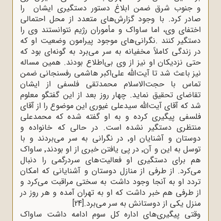
و جنوب شرق ضمن ابلاغ دستور دستگیری ایشان را
صادر کرد. با وجود گزارش‌های متعدد از محل احتمالی
اختفای وی، اما ساواک و مأموران رژیم نتوانستند وی را
دستگیر کنند
.
نگرانی‌های موجود پیرامون وضعیت او که
در زندگی کاملاً مخفیانه به سر می‌برد به گونه‌ای بود که
حتی نزدیکان او نیز از وی بی‌اطلاع بودند. همین مساله
نیز باعث شد تا آیت‌الله علی‌اکبر هاشمی رفسنجانی ضمن
تماس با حجت‌الاسلام محمدتقی فلسفی از ایشان
تقاضای تحقیق نماید. چهار روز بعد از این گفتگو معلوم
شد که آقای آیت‌الله سیدعلی غیوری این موضوع را از آقای
فلسفی پیگیری کرده و به او گفته شده که محمدعلی
منتظری دستگیر نشده است. در حالی که خانواده و
دوستان و آشنایان او٬ در نگرانی به سر می‌بردند و با
توسل به این و آن٬ در پی یافتن خبری از او بودند٬ ساواک
هم برای دستگیری او فعالیت‌های سردرگمی را دنبال
می‌کرد. از طرفی از منازل دوستان و آشنایانی که امکان
تردد او به آنجا وجود داشت به سختی مراقبت می‌کرد و
از طرفی هم خبر داشت که او به تهران آمده و هر روز در
منزل یکی از دوستانش به سر می‌برد.
[24]
وقتی پیگیری‌های اداره کل سوم ادامه داشت ساواک