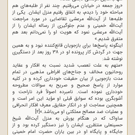
»
روز جمعه در خیابان می‌رفتیم. چند نفر از طلبه‌های هم
مباحثه خود را دیدم، به اتفاق رفتیم منزل ایشان. یکی از
طلبه‌ها از آیت‌الله مرعشی تقاضایی در مورد مراجعت
آیت‌الله خمینی و عدم جلوگیری از رساله ایشان را از
آیت‌الله مرعشی نمود که هویت او را نمی‌دانم بعد هم
متفرق شدیم
«.
اینگونه پاسخ‌ها برای بازجویان قانع‌کننده نبود و به همین
جهت در گردش کار پرونده او در 38 روز بعد از دستگیری
نوشته شد
:
»
متهم به علت تعصب شدید نسبت به افکار و عقاید
روحانیون مخالف و جناح‌های افراطی مذهبی در تمام
مدت بازجویی از بیان حقیقت خودداری کرده و در کلیه
موارد از پاسخ صحیح و صریح به سوالات مطروحه
خودداری نموده است. نامبرده اصولاً فرد ناراحت و
آشوبگری بوده که سوابق قبلی او مؤید این امر است و
همچنین سماجت او در انکار حقایق٬ معرف افکار انحرافی
و عملیات ضد مصالح مملکتی او می‌باشد.»
[2]
ساواک که در هنگام یورش به منزل آیت‌الله شیخ
حسینعلی منتظری٬ ایشان را نیز دستگیر کرده بود و از
جایگاه و پایگاه او در بین یاران حضرت امام خمینی