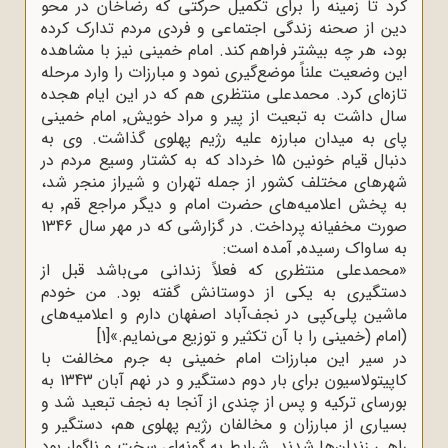
کرد تا زمینه را برای تکمیل حرکتی که رضاخان در محو
دین از صحنه زندگی اجتماعی و فردی مردم تدارک کرده
بود، هر چه بیشتر فراهم کند. امام خمینی نیز با مشاهده
این وضعیت علناً موضع‌گیری نمود و مبارزات را وارد مرحله
تازه‌ای کرد. محمدعلی منتظری هم که در این ایام هجده
سال داشت به تبعیت از پیر و مراد خویش٬ امام خمینی
پای به میدان مبارزه علیه رژیم پهلوی گذاشت. وی به
دنبال قیام خونین 15 خرداد که به کشتار وسیع مردم در
شهرهای مختلف کشور از جمله تهران و شیراز منجر شد،
به پخش اعلامیه‌های حضرت امام و دیگر مراجع قم٬ به
صورت مخفیانه پرداخت. در گزارشی که در مهر سال 1346
به ساواک رسیده٬ آمده است
:
»
محمدعلی منتظری که فعلاً زندانی می‌باشد قبل از
دستگیری به یکی از دوستانش گفته بود. من خودم
ماشین پلی‌کپی در نجف‌آباد اصفهان دارم و اعلامیه‌های
(امام
)
خمینی را با آن تکثیر و توزیع می‌نمایم.»
[1]
در سیر این مبارزات امام خمینی به جرم مخالفت با
کاپیتولاسیون برای بار دوم دستگیر و در نهم آبان 1343 به
بورسای ترکیه و پس از چندی از آنجا به نجف تبعید شد و
بسیاری از مبارزان و مخالفان رژیم پهلوی هم، دستگیر و
راهی زندان‌ها شدند
.
شرایط به گونه‌ای سخت و ناگوار بود