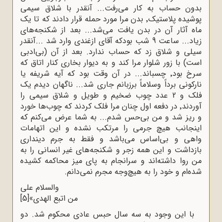
بدون حساب به کار می‌رفت... آنقدر با شلاق سیمی
پوشیده پلاستیک٬ بدن مرا مورد حمله قرار دادند که تا یک
ماه آثار آن در بدن یافت می‌شد... بعد از شکنجه‌های
زیاد... ساعت 9 شب بودکه آقای ازغندی وارد شد
...
آنقدر
سیلی و شلاق زد که حساب ندارد. بعد از آن (بی‌ادبی
است) با زور شلوار مرا کند و به دیوار بخاری کنار اتاق که
سرخ بود٬ چسباند... در آن وقت بود که آیه شریفه یا
نارکونی برداً وسلاماً برزبانم جاری شد... ناگهان دیدم یک
فلک و 2 عدد چوب ضخیم و طویل و شلاق سیمی را
آوردند٬ در دفعه اول چنان مرا فلک کردند که چوب‌ها خورد
و ریز شد و من بی‌حس شدم... به شما عرض می‌کنم که
اینجانب هیچ جرمی را مرتکب نشده و این اتهامات
واهی و بی‌اساس می‌باشد و فقط به جرم دینداری
بازداشت و این همه زجر و شکنجه‌های غیر انسانی را به
من روا داشته‌اند و سرانجام به پای میز محاکمه کشیده
شده‌ام و خود را به هیچ‌وجه مجرم نمی‌دانم.
والسلام علی
من اتبع الهدی»
[5]
با این وجود به سه سال حبس عادی محکوم شد. دو