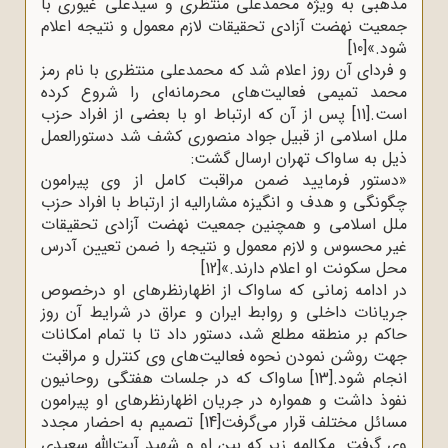
مذهبی به ویژه محمدعلی منتظری و سیدعلی غیوری با
جمعیت نهضت آزادی تحقیقات لازم معمول و نتیجه اعلام
شود.»
[10]
و فردای آن روز اعلام شد که محمدعلی منتظری با نام رمز
محمد تمیمی فعالیت‌های محرمانه‌ای را شروع کرده
است.
[11]
پس از آن که ارتباط او با بعضی از افراد حزب
ملل اسلامی از قبیل جواد منصوری کشف شد دستورالعمل
ذیل به ساواک تهران ارسال گشت
:
»
دستور فرمایید ضمن مراقبت کامل از وی پیرامون
چگونگی و هدف و انگیزه مشارالیه از ارتباط با افراد حزب
ملل اسلامی و همچنین جمعیت نهضت آزادی تحقیقات
غیر محسوس و لازم معمول و نتیجه را ضمن تعیین آدرس
محل سکونت او اعلام دارند.»
[12]
در ادامه زمانی که ساواک از اظهارنظرهای او درخصوص
جریانات داخلی و روابط ایران و عراق در شرایط آن روز
حاکم بر منطقه مطلع شد، دستور داد تا با تمام امکانات
جهت روشن نمودن نحوه فعالیت‌های وی کنترل و مراقبت
انجام شود.
[13]
ساواک که در جلسات هفتگی روحانیون
نفوذ داشت و همواره در جریان اظهارنظرهای او پیرامون
مسائل مختلف قرار می‌گرفت
[14]
تصمیم به احضار مجدد
وی گرفت. مکالمه زیر که بین او و شهید آیت‌الله سعیدی