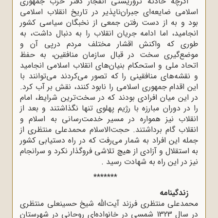
اگرچه حادثه تروریستی انفجار دفتر حزب جمهوری
اسلامی ضایعه‌ای جبران‌ناپذیر در تاریخ انقلاب اسلامی
بود و به از دست رفتن جمعی از نخبگان سیاسی کشور
انجامید، اما ادامه جریان انقلاب را به دنبال داشت، به
طوری که واکنش اقشار مختلف مردم درپی آن و
موضع‌گیری سخت در قبال سازمان منافقین، به حفظ
اتحاد ملی و استحکام بنیان‌های انقلاب اسلامی انجامید
و نقشه‌های منافقینی را که تصور می‌کردند می‌توانند با
این اقدام جمهوری اسلامی را نابود کنند، نقش بر آب کرد.
در این میان افرادی بودند که در سخت‌ترین شرایط، امام
را در دوران مبارزه با رژیم پهلوی تنها نگذاشتند و بعد از
انقلاب نیز همواره در مسیر خدمت‌رسانی به اسلام و
انقلاب گام برداشتند. حجت‌الاسلام محمدعلی منتظری از
جمله این افراد به شمار می‌رفت که در راه دستیابی کشور
به استقلال و آزادی از هیچ تلاشی فروگذار نکرد و سرانجام
نیز در این راه به شهادت رسید
.
*******
زندگینامه
محمدعلی منتظری فرزند آیت‌الله شیخ حسینعلی منتظری
در سال 1323 شمسی در خانواده‌ای روحانی در شهرستان