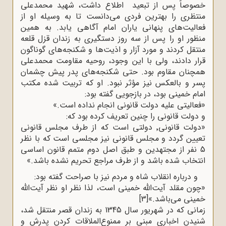
خصوصاً پس از تبعید اطلاع داشت، شهید محمدعلی
منتظری را بهترین فردی می‌دانست تا به وسیله او از
فعالیت‌های پنهانی یاران امام آگاهی یابد. به همین
منظور او را پس از سه روز دستگیری به زندان قزل قلعه
منتقل کردند و مورد آزار و اذیت‌ها و شکنجه‌های گوناگون
قرار دادند، ولی با این وجود، روحیه مقاومت محمدعلی
همچنان مقاوم بود. حتی شکنجه‌های پدر پیش چشمان
پسر و بالعکس نیز مؤثر نبود. او که تربیت شده مکتب
امام خمینی بود، در بازجویی گفته بود
:
»
فعالیتی علیه دولت قانونی انجام نداده است.»
و دولت قانونی را چنین تعریف کرده بود که
:
»
دولت قانونی٬ دولتی است که از طرف مجلس قانونی
تعیین گردد و مجلس قانونی نیز مجلسی است که با نظر
5 نفر از مجتهدین و طبق اصل دوم متمم قانون اساسی
انتخاب شده باشد و از طرف مراجع تحریم نشده باشد.»
و درباره انقلاب شاه و مردم نیز با صراحت گفته بود
:
»
چون مقلد آیت‌الله خمینی است، لذا نظر او نظر آیت‌الله
خمینی می‌باشد.»
[3]
زمانی که در شهریور سال 1345 به زندان قصر منتقل شد،
شنیدن اخباری مبنی بر ممنوع‌الملاقات کردن پدرش و