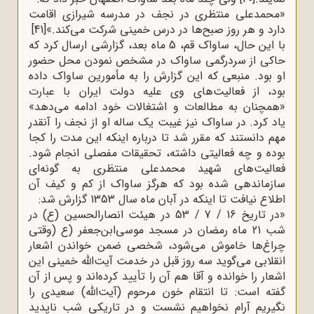
»
محمدعلی منتظری در نجف در مدرسه شیرازی اقامت
دارد و هر روز صبح‌ها در درس خمینی شرکت می‌کند.»
[41]
با این حال، ساواک قم، 5 ماه بعد، گزارشی ارسال کرد که
حاکی از سردرگمی ساواک در مشخص نمودن محل حضور
او بود. منبعی که این گزارش را به مأمورین ساواک داده
بود، از فعالیت‌های وی علیه دولت ایران با عبارت
«همچنان به مطالعات و اشتغالات خود ادامه می‌دهد»
یاد کرد. در ساواک نیز غیبت یک ساله او از نجف را آنقدر
مهم دانستند که مقرر شد تا درباره اینکه این مدت را کجا
بوده و چه فعالیتی داشته، تحقیقات مفصلی انجام شود.
فعالیت‌های شهید محمدعلی منتظری به گونه‌ای
سازماندهی شده بود که هرگز ساواک از کم و کیف آن
اطلاع نیافت تا اینکه در آبان ماه سال 1353 گزارش شد
:
»
در تاریخ 16 / 7 / 53 در هیئت انصارالحسین (ع) در
شب 21 ماه رمضان در مسجد موسی‌ابن‌جعفر (ع
)
وقتی
چراغ‌ها خاموش می‌شود، شخصی ضمن خواندن اشعار
انقلابی می‌گوید سه روز قبل در خدمت آیت‌الله خمینی این
اشعار را خوانده و آقا هم آن را تأیید کرده‌اند و پس از آن
گفته است: تا انتقام خون مرحوم (آیت‌الله) سعیدی را
نگیریم آرام نخواهیم نشست و در تاریکی شب ناپدید