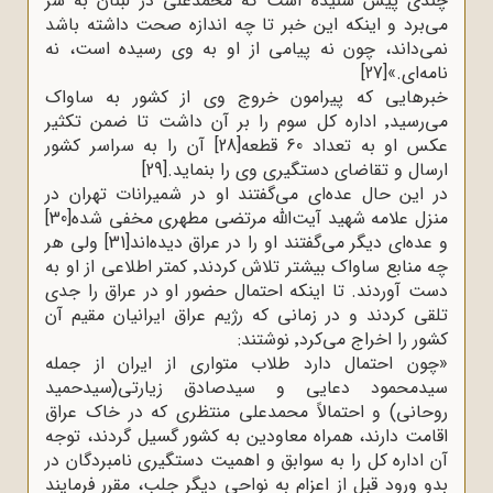
چندی پیش شنیده است که محمدعلی در لبنان به سر
می‌برد و اینکه این خبر تا چه اندازه صحت داشته باشد
نمی‌داند، چون نه پیامی از او به وی رسیده است، نه
نامه‌ای.»
[27]
خبرهایی که پیرامون خروج وی از کشور به ساواک
می‌رسید٬ اداره کل سوم را بر آن داشت تا ضمن تکثیر
عکس او به تعداد 60 قطعه
[28]
آن را به سراسر کشور
ارسال و تقاضای دستگیری وی را بنماید.
[29]
در این حال عده‌ای می‌گفتند او در شمیرانات تهران در
منزل علامه شهید آیت‌الله مرتضی مطهری مخفی شده
[30]
و عده‌ای دیگر می‌گفتند او را در عراق دیده‌اند
[31]
ولی هر
چه منابع ساواک بیشتر تلاش کردند٬ کمتر اطلاعی از او به
دست آوردند. تا اینکه احتمال حضور او در عراق را جدی
تلقی کردند و در زمانی که رژیم عراق ایرانیان مقیم آن
کشور را اخراج می‌کرد٬ نوشتند
:
»
چون احتمال دارد طلاب متواری از ایران از جمله
سیدمحمود دعایی و سیدصادق زیارتی(سیدحمید
روحانی) و احتمالاً محمدعلی منتظری که در خاک عراق
اقامت دارند، همراه معاودین به کشور گسیل گردند، توجه
آن اداره کل را به سوابق و اهمیت دستگیری نامبردگان در
بدو ورود قبل از اعزام به نواحی دیگر جلب، مقرر فرمایند