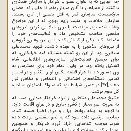
چه آنهایی که به عنوان عضو یا هوادار با سازمان همکاری
داشتند از همراهی با آنان سرباز زدند٬ تا جایی که اعضای
مارکسیست سازمان٬ کمر به قتل بعضی از آنان بستند.
سازمان اطلاعات و امنیت رژیم پهلوی که از این موضوع
واقف شده بود٬ موقعیت را برای متلاشی کردن نیروهای
مذهبی مناسب تشخیص داد و فعالیت‌های خود را
مضاعف کرد. یکی از کسانی که در این بین رهبری گروهی
از نیروهای مذهبی را به عهده داشت٬ شهید محمدعلی
منتظری بود. از این رو کمیته مشترک ضد خرابکاری، که
برای تجمیع فعالیت‌های سازمان‌های اطلاعاتی شاه
تشکیل یافته بود٬ در اولین اقدام خود برای دسترسی به
وی دستور داد تا هزار قطعه عکس او را تکثیر و در اختیار
تمامی دستگاه‌های اطلاعاتی و انتظامی و نظامی قرار
دهند.
[42]
در همین شرایط بود که ساواک اصفهان به اداره
کل سوم نوشت
:
»
شیخ محمدعلی منتظری از افراد خرابکار متواری است که
به صورت غیر مجاز از کشور خارج و در عراق اقامت دارد.
با توجه به اینکه روابط ایران و عراق اخیراً حسنه شده،
چنانچه ترتیبی داده شود که به نحو مقتضی عودت داده
شود٬ موجب شناسایی افراد گروه خرابکار و همچنین
عواملی که تسهیلات لازم را برای خروج غیر مجاز اینگونه