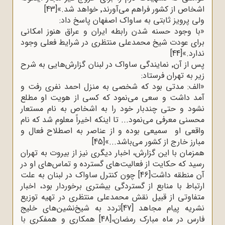
اشخاص از کشور فراهم می‌آورند٬ خواهد شد.»
[43]
ولی پرویز ثابتی به ساواک اصفهان پاسخ داد
:
»
با وجود حسنه شدن رابطه ایران و عراق هنوز امکانی
برای عودت شیخ محمدعلی منتظری در شرایط فعلی وجود
ندارد.»
[44]
پس از آن٬ نمایندگی ساواک در لبنان گزارش‌هایی به شرح
زیر به تهران فرستاد
:
«الف: مدتی بود که شخصی به منزل احمد نفری رفت و
آمد داشت و سعی می‌نمود که کسی از هویت او مطلع
نشود و حتی چندبار خود را به اشخاص به نام مستعار
محسنی معرفی می‌نمود... تا اینکه اخیراً معلوم شد که نام
واقعی او سمیعی بوده و از عناصر به اصطلاح فعال و
مبارز خارج از کشور می‌باشد...»
[45]
همزمان با این گزارش‌، اخبار دیگری نیز از بیروت به تهران
رسید که حکایت از فعالیت‌های گسترده و تماس‌های او در
آن منطقه داشت
[46]
چون کنترل ساواک در لبنان به علت
ارتباط با منابع از گستردگی بیشتری برخوردار بود، اخبار
متفاوتی از قبیل نقش محمدعلی منتظری در تهیه توزیع
نشریه پیام مجاهد
[47]
تردد به شیخ‌نشین‌های خلیج
فارس در ماه مبارک رمضان،
[48]
همکاری و همفکری با