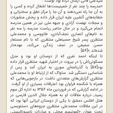
سیدعلی فانی ارسال کرده بود نوشت
:
»
مدرسه را چند نفر از خمینیست‌ها اشغال کرده و کسی را
به آن جا راه نمی‌دهند و آن جا را مرکز نطق و سخنرانی و
خطابه‌های آتشین علیه ایران قرار داده و پخش منشورات
و مجلات نهضت آزادی و جبهه ملی نیز در همین مدرسه
انجام می‌گیرد و در حال حاضر ریاست مدرسه را سه نفر
به نام‌های انصاری نجف‌آبادی، طاووسی و محمدعلی
منتظری پسر شیخ حسینعلی منتظری که با نام مستعار
حسن سمیعی در نجف زندگی می‌کند، عهده‌دار
شده‌اند.»
[56]
تا اینکه احمد نفری که از دوستان او بود و منزل
مسکونی‌اش را در بیروت در اختیار شهید منتظری قرار داده
بود
[57]
با گذرنامه‌ای سوری به ایران آمد و پس از
شناسایی دستگیر شد. ساواک که از ارتباط او با محمدعلی
منتظری گزارش‌های متعددی داشت در بازجویی‌هایی که
همراه با شکنجه فراوان بود اعترافات بسیاری از او گرفت.
در ادامه گزارشی که در فروردین ماه 1356 به اداره کل سوم
رسید٬ درباره ملاقات او به همراه جلال الدین فارسی در
هتل اطلس دمشق با یکی از دوستان ایرانی آنها بود که
در این ملاقات محمدعلی منتظری جزوه‌های دستنویسی
تحت عنوان «کمونیسم محلی و مبارزات ناسیونالیستی