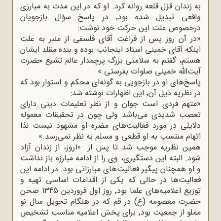
به زندان قزل قلعه روانه کرد. او که در این مدت به مبارزی
واقعی تبدیل شده بود٬ در پاسخ سؤال بازجویان
درخصوص علت این حرکت خود نوشت
:
»
در آن روز پس از فراغت آقای فلسفی از منبر به علت
اینکه آقای خمینی استاد اینجانب بوده و بنده مقلد ایشان
هستم، گفتم به سلامتی بزرگ پرچمدار عالم تشیع حضرت
آیت‌الله خمینی صلوات بفرستی.
«
پاسخ‌های او در بازجویی به گونه‌ای محکم و استوار بود که
در نظریه ذیل آن٬ این اظهارات نوشته شد
:
»
متهم فردی است جوان و از نظر تعلیمات دینی دارای
تعصب شدیدی می‌باشد ولی چون در تحقیقات معموله
دلایلی در مورد فعالیت‌های مضره او مشهود نیست لذا
اتهام منتسب به او قطعی و مسلم به نظر نمی‌رسد.
«
همین نظریه موجب شد تا پس از
10
روز، از زندان آزاد
شود. البته این دستگیری، وی را از ادامه مبارزه باز نداشت
و او همچنان پیگیر فعالیت‌های مبارزاتی بود. در ادامه این
فعالیت‌ها در حالی که یکی از اقدامات اساسی تهیه و
توزیع اعلامیه‌های علما بود٬ روز اول فروردین 1345 صحن
حضرت معصومه (ع) در قم که در هنگام تحویل سال نو
مملو از جمعیت بود٬ برای پخش اعلامیه مناسب تشخیص