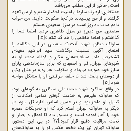
است٬ حاکی از این مطلب می‌‌باشد
:
»
منتظری: ازطرف سازمان امنیت احضار شدم و از من تعهد
گرفتند و از من پرسیدند در کجا سکونت دارید. من جواب
دادم مدت ده روز است در منزل سعیدی هستم
.
سعیدی: من دیروز در منزل طاهری بودم٬ امضا شما را
گذاشتم و امضا هاشمی را هم گذاشتم.»
[15]
ساواک منظور شهید آیت‌الله سعیدی در این مکالمه را
امضای آگهی تسلیت درگذشت سید ابراهیم مفیدی
تشخیص داد. مسافرت‌های مکرر و کوتاه مدت او به
شهرهای تهران٬ قم و اصفهان که برای سازماندهی یاران
مبارز خود صورت می‌داد و سکونت هر روزه در منزل یکی
از دوستان باعث ‌شد تا حلقه مراقبتی او با مشکل مواجه
شود.
[16]
در واقع عملکرد شهید محمدعلی منتظری به گونه‌ای بود،
که ساواک علیرغم به خدمت گرفتن تمامی امکانات از
کنترل او عاجز بود و بر همین اساس اداره کل سوم بار
دیگر به ساواک تهران اعلام کرد که او تحریکات مضره
خود را آغاز نموده است و دستور داد تا اعمال و رفتار او
تحت مراقبت دقیق قرار گیرد.
[17]
در پی این دستور،
ساواک تهران نیز یک قطعه عکس او را به ساواک‌های