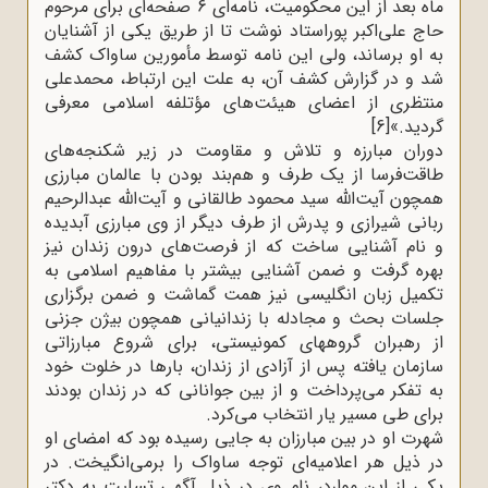
ماه بعد از این محکومیت، نامه‌ای 6 صفحه‌ای برای مرحوم
حاج علی‌اکبر پوراستاد نوشت تا از طریق یکی از آشنایان
به او برساند، ولی این نامه توسط مأمورین ساواک کشف
شد و در گزارش کشف آن، به علت این ارتباط، محمدعلی
منتظری از اعضای هیئت‌های مؤتلفه اسلامی معرفی
گردید.»
[6]
دوران مبارزه و تلاش و مقاومت در زیر شکنجه‌های
طاقت‌فرسا از یک طرف و هم‌بند بودن با عالمان مبارزی
همچون آیت‌الله سید محمود طالقانی و آیت‌الله عبدالرحیم
ربانی شیرازی و پدرش از طرف دیگر از وی مبارزی آبدیده
و نام آشنایی ساخت که از فرصت‌های درون زندان نیز
بهره گرفت و ضمن آشنایی بیشتر با مفاهیم اسلامی به
تکمیل زبان انگلیسی نیز همت گماشت و ضمن برگزاری
جلسات بحث و مجادله با زندانیانی همچون بیژن جزنی
از رهبران گروههای کمونیستی، برای شروع مبارزاتی
سازمان یافته پس از آزادی از زندان، بارها در خلوت خود
به تفکر می‌پرداخت و از بین جوانانی که در زندان بودند
برای طی مسیر یار انتخاب می‌کرد
.
شهرت او در بین مبارزان به جایی رسیده بود که امضای او
در ذیل هر اعلامیه‌ای توجه ساواک را برمی‌انگیخت. در
یکی از این موارد، نام وی در ذیل آگهی تسلیت به دکتر