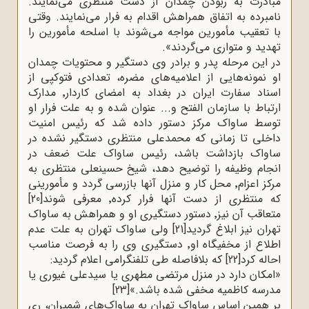
مبادرت به ربودن چمدان از دست منتظری می‌نمایند.
نامبرده به اتفاق همراهش اقدام به فرار می‌نمایند. وقتی
با تعقیب مأمورین مواجه می‌شوند با اسلحه مأمورین را
تهدید و متواری می‌گردند
.«
در این مرحله پدر و برادر وی دستگیر و محتویات چمدان
او نمونه‌هایی از اعلامیه‌های مضره، تعدادی فتوکپی از
اسناد سفارت ایران در بغداد به امضای کاردار٬ مدارک
ارتباط با سازمان الفتح و... عنوان شده و به علت فرار او
توسط ساواک مرکز دستور داده شد که رئیس امنیت
داخلی تا زمانی که محمدعلی منتظری دستگیر نشده در
ساواک بازداشت باشد، رئیس ساواک علت ضعف در
انجام وظیفه را توضیح دهد، شیخ حسینعلی منتظری به
مرکز اعزام٬ محل کار و منزل آنها بازرسی گردد و مأمورینی
که منتظری از دست آنها فرار کرده٬ معرفی شوند
[20]
متعاقب آن نیز٬ دستور دستگیری او و همراهش به ساواک
تهران نیز ابلاغ گردید
[21]
ولی ساواک تهران به علت عدم
اطلاع از مخفیگاه او٬ دستگیری وی را به فرصت مناسب
احاله کرد
[22]
که بلافاصله طی تلفنگرامی اعلام گردید
:
»
امکان دارد در منزل مرتضی مطهری یا سیدعلی غیوری یا
مدرسه کاظمیه مخفی شده باشد.»
[23]
بر همین اساس ساواک تهران به ساواک‌های شمیران، ری