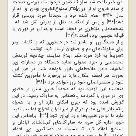
این خبر باعث شد ساواک ضمن درخواست بررسی صحت
و سقم خروج او از ایران
[35]
ممنوع‌الخروج بودن او که از
سال 1348 اعلام شده بود را مجدداً مورد بررسی قرار
دهد
[36]
و پس از اینکه به نقل از پدرش نقل شد که
«محمدعلی منتظری در نجف است و مدتی در تهران با
قیافه عجیبی بوده است.»
[37]
و از دستگیری او عاجز شد در دستوری که با کلمات رمز
برای ساواک‌های قم و اصفهان ارسال کرد، نوشت
:
»
سریعاً به فرد مورد نظر ابلاغ نمایید، چنانچه فرزندش
محمدعلی را خود معرفی نماید دستگاه در مجازات وی
تخفیف قابل ملاحظه‌ای قایل خواهد شد. در غیر این
صورت هر لحظه امکان دارد در برخورد با مأمورین کشته
شود و مقصر اصلی خود وی خواهد بود.»
[38]
متعاقب این تهدید بود که مجدداً خبری مبنی بر حضور
وی در عراق با گذرنامه پاکستانی به ساواک رسید. در این
گزارش آمده بود که چون امکان دارد او را به همراه
پاکستانی‌های مقیم عراق از مرز ایران اخراج نمایند٬ قصد
دارد با لباس هیپی‌ها وارد ایران شود.
[39]
.
براساس این
خبر، اداره کل سوم به ساواک‌های کرمانشاه٬ آبادان و
سنندج اعلام کرد تا نسبت به دستگیری وی اقدام
نمایند.
[40]
ولی چند ماه بعد ساواک اصفهان خبر داد که
: