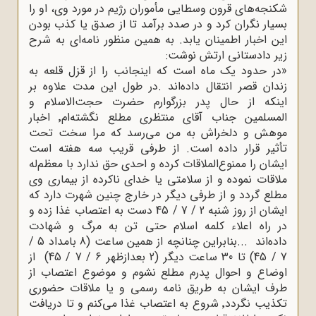
شکنجه‌های قرون وسطایی مأموران رژیم در مورد وی، او را
بسیار نگران کرد و در صدد برآمد تا از صدق یا کذب بودن
این اخبار اطمینان یابد. به همین منظور نامه‌ای به شرح
زیر دادستانی ارتش نوشت
:
»
در حدود یک ماه است که اینجانب را از قزل قلعه به
زندان قصر انتقال داده‌اند
.
در طول این مدت علاوه بر
اینکه از حال پدر بزرگوارم حضرت حجت‌الاسلام‌ و
المسلمین جناب آقای منتظری مطلع نگشته‌ام٬ اخبار
موهش و دلخراش به من می‌رسد که مرا سخت تحت
تأثیر قرار داده است. از طرفی قریب سه هفته است
ایشان را ممنوع‌الملاقات کرده و احدی حق ندارد با معظم‌له
ملاقات نموده و از سلامتی یا خدای ناکرده از بیماری وی
مطلع گردد و از طرفی دیگر در خارج چنین شهرت دارد که
ایشان از روز شنبه 2 / 7 / 45 دست به اعتصاب غذا زده و
در راه اعلاء کلمه اسلام حتی تن به مرگ و شهادت
داده‌اند
...
بنابراین چنانچه از همین ساعت (8 بامداد 5 /
7 / 45) تا 30 ساعت دیگر (2 بعدازظهر 6 / 7 / 45) از
اوضاع و احوال پدرم مطلع نشوم و موضوع اعتصاب از
طرف ایشان به طریق نامه رسمی و یا ملاقات حضوری
تکذیب نگردد٬ شروع به اعتصاب غذا می‌کنم و تا دریافت