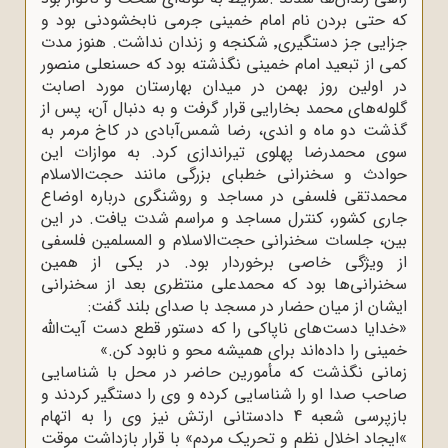
که حتی بردن نام امام خمینی جرمی نابخشودنی بود و
جزایی جز دستگیری٬ شکنجه و زندان نداشت. هنوز مدت
کمی از تبعید امام خمینی نگذشته بود که حسنعلی منصور
در اولین روز بهمن در میدان بهارستان مورد اصابت
گلوله‌های محمد بخارایی قرار گرفت و به دنبال آن، پس از
گذشت دو ماه و اندی، رضا شمس‌آبادی در کاخ مرمر به
سوی محمدرضا پهلوی تیراندازی کرد. به موازات این
حوادث و سخنرانی خطبای بزرگی مانند حجت‌الاسلام
محمدتقی فلسفی در مساجد و روشنگری درباره اوضاع
جاری کشور، کنترل مساجد و مراسم شدت یافت. در این
بین، جلسات سخنرانی حجت‌الاسلام‌ و المسلمین فلسفی
از ویژگی خاصی برخوردار بود. در یکی از همین
سخنرانی‌ها بود که محمدعلی منتظری بعد از سخنرانی
ایشان از میان حضار در مسجد با صدای بلند گفت
:
»
خدایا دست‌های ناپاکی را که دستور قطع دست آیت‌الله
خمینی را داده‌اند برای همیشه محو و نابود کن.
«
زمانی نگذشت که مأمورین حاضر در محل با شناسایی
صاحب صدا او را شناسایی کرده و وی را دستگیر کردند و
بازپرسی شعبه 4 دادستانی ارتش نیز وی را به اتهام
«
ایجاد اخلال نظم و تحریک مردم» با قرار بازداشت موقت