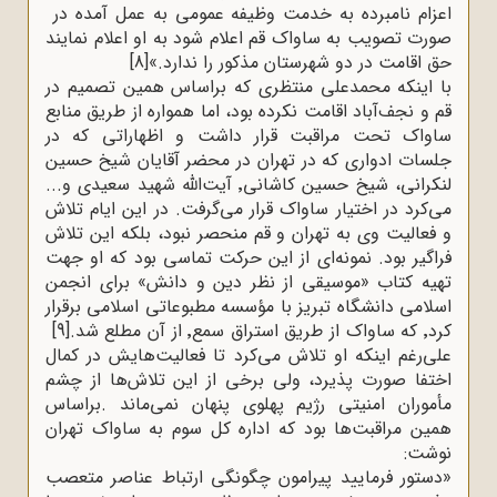
اعزام نامبرده به خدمت وظیفه عمومی به عمل آمده در
صورت تصویب به ساواک قم اعلام شود به او اعلام نمایند
حق اقامت در دو شهرستان مذکور را ندارد.»
[8]
با اینکه محمدعلی منتظری که براساس همین تصمیم در
قم و نجف‌آباد اقامت نکرده بود، اما همواره از طریق منابع
ساواک تحت مراقبت قرار داشت و اظهاراتی که در
جلسات ادواری که در تهران در محضر آقایان شیخ حسین
لنکرانی، شیخ حسین کاشانی٬ آیت‌الله شهید سعیدی و...
می‌کرد در اختیار ساواک قرار می‌گرفت. در این ایام تلاش
و فعالیت وی به تهران و قم منحصر نبود، بلکه این تلاش
فراگیر بود. نمونه‌ای از این حرکت تماسی بود که او جهت
تهیه کتاب «موسیقی از نظر دین و دانش» برای انجمن
اسلامی دانشگاه تبریز با مؤسسه مطبوعاتی اسلامی برقرار
کرد٬ که ساواک از طریق استراق سمع٬ از آن مطلع شد.
[9]
علی‌رغم اینکه او تلاش می‌کرد تا فعالیت‌هایش در کمال
اختفا صورت پذیرد، ولی برخی از این تلاش‌ها از چشم
مأموران امنیتی رژیم پهلوی پنهان نمی‌ماند
.
براساس
همین مراقبت‌ها بود که اداره کل سوم به ساواک تهران
نوشت
:
»
دستور فرمایید پیرامون چگونگی ارتباط عناصر متعصب