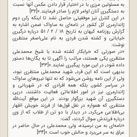
به مسئولین مرزی با در اختیار قرار دادن عکس آنها نسبت
به دستگیری آنان اوامر لازم را صادر فرمایند.»
[32]
در این کنترل نیز موفقیتی حاصل نشد تا اینکه رکن دوم
ژاندارمری کل کشور در نامه‌ای به ساواک ضمن اشاره به
گزارش روزنامه کیهان به تاریخ 18 / 2 / 51 درباره درگیری
خیابانی و کشته شدن فردی به نام علی‌اصغر منتظری
نوشت
:
»
در صورتی که خرابکار کشته شده با شیخ محمدعلی
منتظری یکی هستند، مراتب را آگهی تا به یگان‌ها دستور
داده شود٬ در این مورد پیگیری نمایند.»
[33]
بدیهی است که این فرد٬ شهید محمدعلی منتظری نبود،
ولی از این نامه روشن می‌شود که نه تنها نیروهای ساواک
در سراسر کشور٬ بلکه همه افرادی که در شهربانی و
ژاندارمری نیز در امور اطلاعاتی فعالیت داشتند، درپی
دستگیری آن شهید بزرگوار بودند. در این موقع آیت‌الله
منتظری که همواره در نقل قول‌ها از فرزند خویش اظهار
بی‌اطلاعی می‌کرد٬ در دیدار با دو تن از طلاب که از وی
درباره فرزندش سوال کردند، گفت
:
»
نامه‌ای به من نرسیده، ولی محمدعلی در حال حاضر در
عراق به سر می‌برد و حالش خوب است.»
[34]