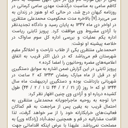
کاظم سامی به مناسبت درگذشت مهدی سامی کرمانی در
روزنامه کیهان درج شد، در حالی که او هنوز در زندان به
سر می‌برد.
[7]
بالاخره مدت محکومیت محمدعلی منتظری
در اواخر دی ماه 1347 به پایان رسید و دادگاه تجدیدنظر
با آزادی مشروط وی موافقت کرد. پرویز ثابتی ریاست
اداره یکم عملیات و بررسی اداره کل سوم ساواک در
خلاصه پیشینه او نوشت
:
»
محمدعلی منتظری یکی از طلاب ناراحت و اخلالگر مقیم
شهرستان قم می‌باشد که در ذیل اکثر قریب به اتفاق
اعلامیه‌های مضره روحانیون را امضا کرده.
«
پرویز ثابتی در این گزارش ضمن اشاره به سوابق دستگیری
او در قبل از ماه مبارک رمضان 1343 که 2 ساعت در
شهربانی بازداشت بوده و دستگیری اردیبهشت ماه سال
1344 او که 10 روز (از 21 / 2 / 44 تا 1 / 2 / 44) طول
کشیده درباره او و آزادی وی چنین اظهار نظر کرد
:
»
با توجه به روحیه ماجراجویانه محمدعلی منتظری به
احتمال قریب به یقین پس از مراجعت به قم کماکان
فعالیت‌های خرابکارانه خود را از سر خواهد گرفت، لذا
اقامت مشارالیه در قم و همچنین نجف‌آباد (زادگاه وی) به
مصلحت نمی‌باشد. علیهذا با عرض اینکه اقداماتی جهت