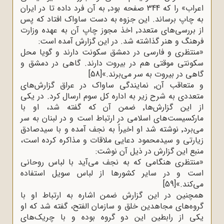
اعراب» را که 344 صفحه بود٬ به آن فرد داده تا در ایران
به چاپ برساند. این جزوه به دست ساواک افتاد که پس
از بررسی‌های متعدد٬ اخذ مجوز چاپ آن به عهده وزارت
فرهنگ و هنر گذاشته شد. در این گزارش آمده است
:
»
منتظری و فارسی در دمشق سکونت دارند و گویا محل
سکونتی موقتی هم در بیروت دارند. گاهی در دمشق و
گاهی در بیروت به سر می‌برند.»
[58]
و متعاقب آن٬ نمایندگی ساواک در عراق گزارش‌های
متعددی به شرح زیر به اداره کل سوم ارسال کرد. در یکی
از این گزارش‌ها٬ ضمن آن که گفته شد، او با
مارکسیست‌های اسلامی در ارتباط است و در لبنان به سر
می‌برد٬ نوشته شد او اخیراً به نجف آمده و با سیدصادق
زیارتی و سیدمحمود دعایی ملاقات و مذاکره کرده است،
منبع این گزارش در ذیل آن نوشت
:
»
منتظری هنگامی که به نجف می‌آید با لباس روحانی
است و در سایر کشورها از لباس سویل استفاده
می‌کند.»
[59]
همچنین در این گزارش ضمن اشاره به ارتباط او با
گروه‌های مجاهدین خلق و سازمان الفتح، گفته شد که او
یکی از رابطین این دو گروه بوده و با چریک‌های