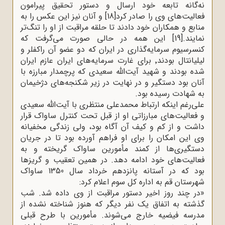
نه‌گانه تابعه خود ارسال و دستور تحقیق پیرامون
فعالیت‌های وی را صادر کرد
[18]
و آنان نیز این عکس را به
منابع و همکاران خود دادند تا حلقه مراقبت از او را تنگ‌تر
نمایند.
[19]
این همه در حالی صورت می‌گرفت که
کنسرسیوم سرمایه‌گذاری در ایران که دو عضو آن راکفلر و
لیلیانتال بودند٬ برای غارت سرمایه‌های ایران عازم ایران
شده بودند و شهید آیت‌الله سعیدی که پرچمدار مبارزه با
آنان بود دستگیر و در نهایت در زیر شکنجه‌های دژخیمان
به شهادت رسیده بود
.
علی‌رغم اینکه ارتباط محمدعلی منتظری با آیت‌الله سعیدی
و فعالیت‌های مبارزاتی او از قبل تحت کنترل ساواک قرار
داشت و از کم و کیف آن آگاه بود، ولی زندگی مخفیانه
وی این امکان را برای او فراهم آورده بود تا در جریان
دستگیری‌ها از کمند مأمورین ساواک گریخته و به
فعالیت‌های خود ادامه دهد. در همین تعقیب و گریزها
بود که در آستانه پانزدهم خرداد سال 1350 ساواک
شهرستان قم به اداره کل سوم اعلام کرد
:
»
در چند روز اخیر دستور مراقبت از وی داده شد. شب
گذشته به اتفاق یک نفر دیگر که هنوز شناخته نشده از
مدرسه فیضیه خارج می‌شوند. مأمورین با طرح قبلی