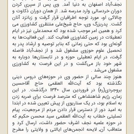
نجف‌آباد اصفهان به دنیا آمد. وی پس از سپری کردن
دوران خردسالی وارد مدرسه شد. از همان دوران ذکاوت و
چالاکی او، مورد توجه اطرافیان قرار گرفت و زبانزد آنان
گشت. پدربزرگ وی، حاج شیخ‌علی منتظری کشاورزی می
کرد و همین امر موجب شده بود که محمدعلی نیز در ایام
تعطیلات در زمین کشاورزی فعالیت کند. این فعالیت‌ها به
گونه‌ای بود که حتی زمانی که بنابر توصیه و ارشاد پدر به
تحصیل علوم حوزوی مشغول شد و از نجف‌آباد فاصله
گرفت، در ایام تعطیلی حوزه و در تابستان‌ها دوباره به
شهر خود باز می‌گشت و در این فرصت به کشاورزی
مشغول می‌شد
.
هنوز چند سالی از حضور وی در حوزه‌های دروس دینی
نگذشته بود که آیت‌الله‌ العظمی حاج آقاحسین
بروجردی
)
ره) در فروردین سال 1340 درگذشت. در این
زمان٬ رژیم شاهنشاهی که مترصد فرصت برای ضربه زدن
به اسلام بود، در یک سناریوی از پیش تعیین شده در ابتدا
به امید دور از دسترس قرار دادن مردم از مرجعیت، پیام
تسلیتی خطاب به آیت‌الله العظمی سید محسن حکیم که
در حوزه علمیه نجف اشرف حضور داشت، ارسال کرد و
متعاقب آن٬ لایحه انجمن‌های ایالتی و ولایتی را مطرح