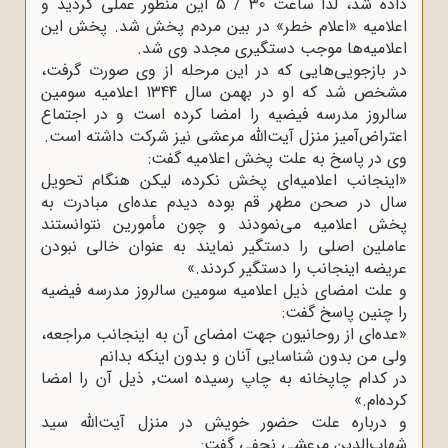
داده شد، لذا ساعت 30 / 5 این منظور عملی گردید و
اعلامیه «اعلام خطر» در بین مردم پخش شد. پخش این
اعلامیه‌ها موجب دستگیری مجدد وی شد
.
در بازجویی‌هایی که در این مرحله از وی صورت گرفت،
مشخص شد که او در بهمن سال 1344 اعلامیه سومین
سالروز مدرسه فیضیه را امضا کرده است و در اجتماع
اعتراض‌آمیز منزل آیت‌الله مرعشی نیز شرکت داشته است
.
وی در پاسخ به علت پخش اعلامیه گفت
:
»
اینجانب اعلامیه‌ای پخش نکرده، لیکن هنگام تحویل
سال در صحن مطهر قم بوده دیدم عده‌ای مبادرت به
پخش اعلامیه می‌نمودند و چون مأمورین نتوانستند
عاملین اصلی را دستگیر نمایند به عنوان خالی نبودن
عریضه اینجانب را دستگیر کردند
«.
و علت امضای ذیل اعلامیه سومین سالروز مدرسه فیضیه
را چنین پاسخ گفت
:
»
عده‌ای از روحانیون جهت امضای آن به اینجانب مراجعه،
ولی من بدون شناسایی آنان و بدون اینکه بدانم
در کدام چاپخانه به چاپ رسیده است‌٬ ذیل آن را امضا
کرده‌ام
«.
و درباره علت حضور خویش در منزل آیت‌الله سید
شهاب‌الدین مرعشی نجفی گفت
: