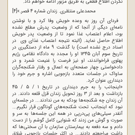
نکردن اطلاع قطعی به طریق مزبور ادامه خواهم داد
.
محمدعلی منتظری. زندان شماره 4 قصر.»
[4]
فردای آن روز به وعده خویش وفا کرد و با نوشتن
نامه‌ای دیگر٬ از آنجا که از وضعیت پدرش مطلع نشده
بود، اعلام اعتصاب غذا نمود تا از وضعیت پدر خویش
اطلاع حاصل نماید. (البته نتیجه اعتصاب غذای وی در
اسناد درج نشده است) با گذشت 9 ماه از دستگیری در
تاریخ سوم آبان 1345 او را مجدد به دادگاه نظامی رژیم
پهلوی فراخواندند، او نیز فرصت را غنیمت شمرد و در
دادخواستی چهار صفحه‌ای به اعمال و رفتار شکنجه‌گران
ساواک در جلسات متعدد بازجویی اشاره و جرم خود را
دینداری عنوان کرد
.
»
اینجانب را به جرم دینداری در تاریخ 1 / 5 / 45
بازداشت و بعد از 3 روز تحویل زندان قزل قلعه دادند. در
آن زندان چه شکنجه‌ها بودکه به من ندادند... در جلسه‌ای
نبود که اینجانب تحت شکنجه‌های گوناگون قرار نگیرم...
آنقدر سیلی‌های پی‌درپی در همه این جلسه‌ها به سر و
صورت و گوش من زدند که شنوایی کامل گوشم را از دست
دادم و سه دفعه به بیمارستان سازمان با آن سختی‌ها که
داشت مراجعتم دادند... در اکثر جلسات بازجویی شلاق