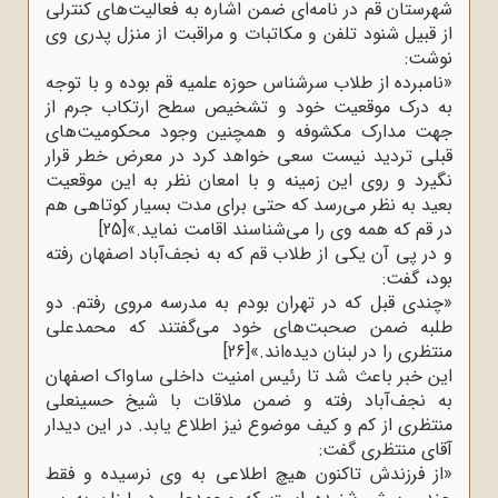
شهرستان قم در نامه‌ای ضمن اشاره به فعالیت‌های کنترلی
از قبیل شنود تلفن و مکاتبات و مراقبت از منزل پدری وی
نوشت
:
»
نامبرده از طلاب سرشناس حوزه علمیه قم بوده و با توجه
به درک موقعیت خود و تشخیص سطح ارتکاب جرم از
جهت مدارک مکشوفه و همچنین وجود محکومیت‌های
قبلی تردید نیست سعی خواهد کرد در معرض خطر قرار
نگیرد و روی این زمینه و با امعان نظر به این موقعیت
بعید به نظر می‌رسد که حتی برای مدت بسیار کوتاهی هم
در قم که همه وی را می‌شناسند اقامت نماید.»
[25]
و در پی آن یکی از طلاب قم که به نجف‌آباد اصفهان رفته
بود، گفت
:
»
چندی قبل که در تهران بودم به مدرسه مروی رفتم. دو
طلبه ضمن صحبت‌های خود می‌گفتند که محمدعلی
منتظری را در لبنان دیده‌اند.»
[26]
این خبر باعث شد تا رئیس امنیت داخلی ساواک اصفهان
به نجف‌آباد رفته و ضمن ملاقات با شیخ حسینعلی
منتظری از کم و کیف موضوع نیز اطلاع یابد. در این دیدار
آقای منتظری گفت
:
»
از فرزندش تاکنون هیچ اطلاعی به وی نرسیده و فقط