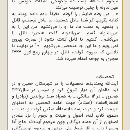
مرحوم آیت‌الله پسندیده چگونگی ملاقات خویش با
عین‌الدوله را چنین توصیف می‌کند:
«... من رفتم قبایش را گرفتم. دقیقاً یادم داده بودند به
کنایه بگویم: اگر شما عادل هستید، ما عادل نیستیم، قاتل
را بدهید به دست ما، ما او را می‌کشیم. من این را به
عین‌الدوله گفتم. عین‌الدوله گفت «نخیر؛ قاتل را
می‌کشم... گفتیم: تا قاتل کشته نشود از عمارت بیرون
4
نمی‌رویم و ما این جا متحصن می‌شویم...»
در نهایت با
تلاشی که صورت گرفت، قاتل در چهارم ربیع‌الاول 1323
هجری به جوخه اعدام سپرده شد.
تحصیلات
آیت‌الله پسندیده، تحصیلات را در شهرستان خمین و در
نزد عالمان آن دیار شروع کرد و سپس در سال1327
هجری ـ در 14 سالگی ـ به همراه سید نورالدین (برادر) و
افتخارالعلماء (استاد) جهت ادامه تحصیل به اصفهان
عزیمت کرد و در مدرسه ملاعبداللّه‌ سکنی گرفت و ادبیات،
منطق، کلام، فقه، اصول و هیئت و نجوم را نزد علمای
اصفهان از آن جمله بزرگانی چون مرحوم آیت‌الله حاج آقا
رحیم ارباب و آقا شیخ علی یزدی و مرحوم تویسرکانی