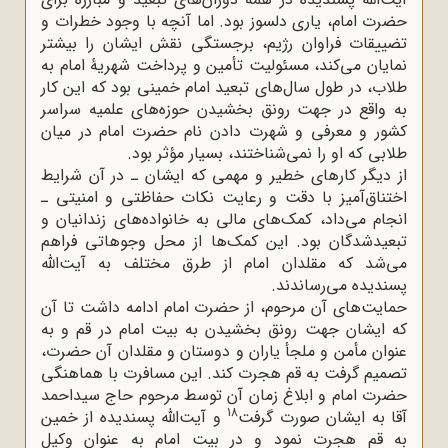
حضرت امام، یاری دلسوز بود. اما آنچه با وجود خطرات و
تضییقات فراوان رژیم، برجستگی نقش ایشان را بیشتر
نمایان می‌کند، مسئولیت تأمین و پرداخت شهریۀ امام به
طلاب، در طول سال‌های تبعید امام خمینی بود که این کار
به واقع در جهت رونق بخشیدن حوزه‌های علمیه سراسر
کشور و معرفی و شهرت دادن نام حضرت امام در میان
طلابی که او را نمی‌شناختند، بسیار مؤثر بود.
از دیگر کارهای خطیر و مهمی که ایشان ـ در آن شرایط
اختناق‌آمیز با دقت و رعایت نکات حفاظتی و امنیتی ـ
انجام می‌داد، کمک‌های مالی به خانواده‌های زندانیان و
تبعیدشدگان بود. این کمک‌ها از محل وجوهاتی فراهم
می‌شد که مقلدان امام از طرق مختلف به آیت‌الله
پسندیده می‌رساندند.
حمایت‌های آن مرحوم، از حضرت امام ادامه داشت تا آن
که ایشان جهت رونق بخشیدن به بیت امام در قم و به
عنوان مأمن و ملجأ یاران و دوستان و مقلدان آن حضرت،
تصمیم گرفت به قم هجرت کند. این مسافرت با هماهنگی
حضرت امام و ابلاغ زمان آن توسط مرحوم حاج سیداحمد
18
آقا به ایشان صورت گرفت
و آیت‌الله پسندیده از خمین
به قم هجرت نمود و در بیت امام به عنوان وکیل