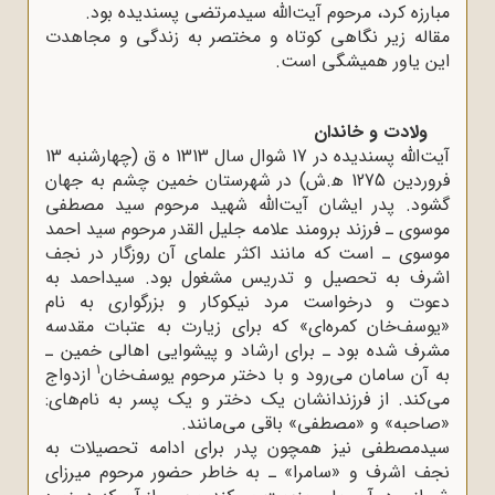
مبارزه کرد، مرحوم آیت‌الله سیدمرتضی پسندیده بود.
مقاله زیر نگاهی کوتاه و مختصر به زندگی و مجاهدت
این یاور همیشگی است.
ولادت و خاندان
آیت‌الله پسندیده در 17 شوال سال 1313 ه‌ ق (چهارشنبه 13
فروردین 1275 ﻫ.ش) در شهرستان خمین چشم به جهان
گشود. پدر ایشان آیت‌الله شهید مرحوم سید مصطفی
موسوی ـ فرزند برومند علامه جلیل القدر مرحوم سید احمد
موسوی ـ است که مانند اکثر علمای آن روزگار در نجف
اشرف به تحصیل و تدریس مشغول بود. سیداحمد به
دعوت و درخواست مرد نیکوکار و بزرگواری به نام
«یوسف‌خان کمره‌ای» که برای زیارت به عتبات مقدسه
مشرف شده بود ـ برای ارشاد و پیشوایی اهالی خمین ـ
1
به آن سامان می‌رود و با دختر مرحوم یوسف‌خان
ازدواج
می‌کند. از فرزندانشان یک دختر و یک پسر به نام‌های:
«صاحبه» و «مصطفی» باقی می‌مانند.
سیدمصطفی نیز همچون پدر برای ادامه تحصیلات به
نجف اشرف و «سامرا» ـ به خاطر حضور مرحوم میرزای