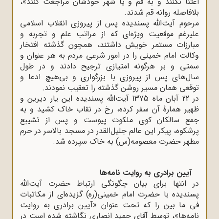
اعتنا نکنند و به قم و یا شهر خودشان مراجعت کنند»،
بلافاصله روانه قم شدند.
مرحوم آیت‌الله پسندیده پس از پیروزی انقلاب اسلامی
علیرغم موقعیت ویژه‌ای که از مراتب علم و تجربه و
مبارزات مستمر خویش داشتند، همچون گذشته افتخار
وکالت امام خمینی را در امور شرعی مردم به هر عنوان و
سمتی و بر هرگونه امتیازی ترجیح دادند و در طول
سال‌های پس از پیروزی با بزرگواری و بی‌هیچ ادعا و
توقعی همان مسیر روشن گذشته را تعقیب نمودند.
در 22 آبان ماه 1375 آیت‌الله پسندیده این یار دیرین و
ظهیر همارۀ آن سفر کرده، رخ در نقاب خاک کشید و به
جمع سالکان کوی ملکوت پیوست و پس از تشییع
پرشکوه، پیکر این عالم جلیل‌القدر در مسجد بالاسر در حرم
مطهر حضرت معصومه(س) به خاک سپرده شد.
آیین برادری به روایت نامه‌ها
در انتها برای بیان چگونگی ارتباط حضرت آیت‌الله
پسندیده با حضرت امام خمینی(ره) گزیده‌ای از مکاتبات
فی ما بین را که تحت عنوان «آیین برادری به روایت
نامه‌ها»، توسط آقای حمید انصاری نگاشته شده است در