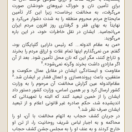
برای تأمین نان و خوراک نیروهای خودشان صورت
می‌گرفت، به مخالفت برخاست؛ زیرا این کار تأمین
مایحتاج مردم محروم منطقه را به شدت دشوار می‌کرد و
نهایتاً به بهای فقر و گرفتاری روز افزون مردم ایران
می‌انجامید. ایشان در نقل خاطرات خود، در این باره
می‌گوید:
«من به عظام الدوله... که رئیس دارایی گلپایگان بود،
گفتم: من نمی‌گذارم اینها تمام غلات و ارزاق مردم را بخرند
و تاراج کنند، مگر این که نان محل تأمین شود. بعد از آن
7
اگر مازادی داشت بخرند وگرنه نمی‌شود».
مقاومت و ایستادگی ایشان در مقابل عمال حکومت و
8
متفقین، باعث پرونده‌سازی و اعمال فشار بر ایشان شد.
عظام‌الدوله عین گزارش مخالفت آن مرحوم را به وزارت
کشور ارسال کرد و بر همین اساس، وزارت کشور دستور داد
ایشان را از خمین تبعید کنند که البته با تمهیداتی که
اندیشیده شد، حکم صادره غیر قانونی اعلام و از تبعید
9
ایشان صرف نظر شد.
در جریان کشف حجاب به اتهام مخالفت با آن، او را
محاکمه و به اجبار لباس شریف روحانیت را، از تن او
خارج کردند و به عنف او را به مجلس جشن کشف حجاب