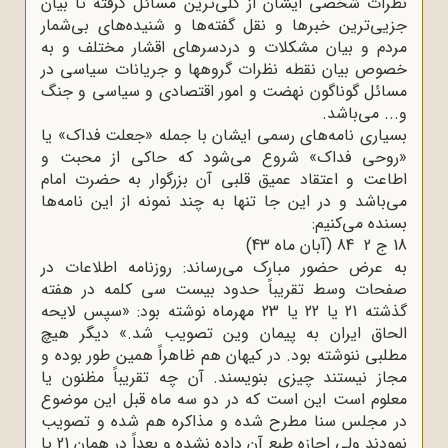
نظرات شخصی ایشان از کلی‌ترین مسائل گرفته تا بیان
جزیی‌ترین خبرها و نقل گفته‌ها و شنیده‌های بی‌شمار
مردم و بیان مشکلات و دردسرهای اقشار مختلف و به
خصوص بیان نقطه ‌نظرات گروهها و جریانات سیاسی در
مسائل گوناگون نهضت و امور اقتصادی و سیاسی و جنگ
و... می‌باشد.
بسیاری نامه‌های رسمی ایشان با جمله «جعلت فداک» یا
«روحی فداک» شروع می‌شود که حاکی از محبت و
اطاعت و اعتقاد عمیق قلبی آن بزرگوار به حضرت امام
می‌باشد و در این جا تنها به چند نمونه از این نامه‌ها
بسنده می‌کنیم:
18 ج 2 84 (آبان ماه 43)
به عرض حضور مبارک می‌رساند: روزنامه اطلاعات در
صفحات وسط تقریباً حدود بیست سی کلمه در هفته
گذشته 21 یا 22 یا 23 مهرماه نوشته بود: «سپس لایحه
الحاق ایران به پیمان وین تصویب شد.» دیگر هیچ
مطلبی ننوشته بود. در کیهان هم ظاهراً همین طور بوده و
مجاز نیستند چیزی بنویسند. آن چه تقریباً مظنون یا
معلوم است این است که در دو سه ماه قبل این موضوع
در مجلس سنا مطرح شده و مذاکره هم شده و تصویب
نمودند ولی اجازه طبع آن داده نشده و بعداً در همان 21 یا