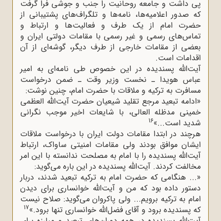
پی داشت و جامعه روحانیت را جنب و جوشی فرا گرفت
که صدور اعلامیه‌ها، نامه‌ها و تلگراف‌های پشتیبانی از
حضرت امام از یک طرف و فعالیت‌ها و ارتباط و
تماس‌های رسمی و غیر رسمی با مقامات دولتی ایران و
بعضی از مقامات خارجی از طرف دیگر، گوشه‌ای از آن
اقدامات است.
آیت‌الله پسندیده در این خصوص طی نامه‌ای به امیر
عباس هویدا ـ نخست وزیر وقت ـ ضمن درخواست
مسافرت به ترکیه و ملاقات با حضرت امام، چنین نوشت:
«ادامه تبعید مرجع تقلید شیعیان حضرت آیت‌الله العظمی
خمینی مدظله العالی، با شایعات اخیر موجب نگرانی
16
شدید است...»
هرچند در ابتدا مقامات دولت ایران با درخواست ملاقات
ایشان موافق بودند ولی مقامات امنیتی ساواک، ارتباط
آیت‌الله پسندیده را با امام به مصلحت ندانسته با این امر
مخالفت کردند. آیت‌الله پسندیده در این باره می‌گوید:
«... هنگامی که حضرت امام به ترکیه تبعید شدند، دربار
دستور داده بود که من و آیت‌الله خوانساری برای دیدن
امام به ترکیه برویم... ولی پاکروان می‌گوید: صلاح نیست
17
که پسندیده برود و آقای فضل‌الله خوانساری تنها برود.»
آیت‌الله پسندیده در همه دوران‌های تبعید و مبارزه برای