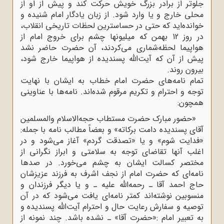
جلوتر از برادر بزرگ خویش حرکت کند و پیش از او از
محلی خارج و یا وارد شود. از زبان یادگار امام شنیده و
خوانده‌اید که حتی در حساسترین لحظات تاریخی انقلاب،
در روز 12 بهمن که میلیونها چشم برای خروج امام از
هواپیما لحظه‌شماری می‌کردند، آن حضرت حاضر نشد
پیش از آن که آیت‌الله پسندیده از هواپیما خارج شود،
بیرون روند.
تمام نامه‌های حضرت امام خطاب به ایشان با نهایت
توجه و احترام و تکریم مرقوم شده‌اند. نامه‌ها با عناوینی
همچون:
«حضور مبارک حضرت مستطاب حجه‌الاسلام والمسلمین
آقای پسندیده دامت برکاته» و بعضاً مطالب نامه با جمله:
«فدایت شوم» و یا «تصدقت گردم» آغاز می‌شود و در
اغلب آنها تقاضای توجه به سلامتی و ابراز نگرانی از
مختصر کسالت ایشان به چشم می‌خورد. در صدها
نامه‌ای که حضرت امام از نجف اشرف به فرزند عزیزشان
حاج احمد آقا ـ رحمه‌اللّه‌ علیه ـ و یا دیگر فرزندان و
منسوبین نوشته‌اند کمتر نامه‌ای یافت می‌شود که در آن
توصیه و سفارش رعایت حال و احترام آیت‌الله پسندیده و
به تعبیر امام :«حضرت آقا» ـ نشده باشد. چند نمونه از