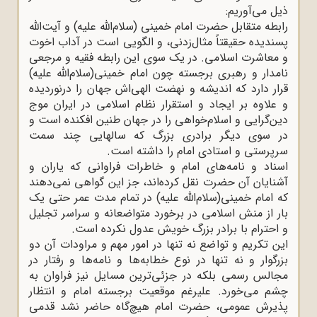
ذیل می‌آوریم:
رابطه متقابل حضرت امام خمینی (سلام‌اللّه‌ علیه) و آیت‌الله
پسندیده حقیقتاً مثال‌زدنی، و الگویی است در آداب اخوت
و معاشرت اسلامی. در یک سوی این رابطه فقیه و مرجعی
نامدار و رهبری برجسته چون امام خمینی(سلام‌اللّه‌ علیه)
قرار دارد که اندیشه و نهضت الهی‌اش جهان را درنوردیده
و علاوه بر ایجاد و استقرار نظام اسلامی در ایران موج
دین‌گرایی و اسلام‌خواهی را در جهان طنین افکنده است و
در سوی دیگر برادری بزرگ که سالهایی چند سمت
سرپرستی و استادی امام را داشته است.
اسناد و نامه‌های امام و خاطرات فراوانی که یاران و
آشنایان آن حضرت نقل کرده‌اند، جز این گواهی نمی‌دهند
که امام خمینی(سلام‌اللّه‌ علیه) در تمام مدت عمر حتی یک
بار از منش اسلامی در برخورد متواضعانه و سراسر تجلیل
و احترام با برادر بزرگ خویش عدول نکرده است.
این تکریم و تواضع نه تنها در امور مهم و مراودات آن دو
بزرگوار و نه تنها در نوع خطابه‌ها و نامه‌ها و رفتار در
مجالس رسمی بلکه در جزئی‌ترین مسایل نیز فراوان به
چشم می‌خورد. علیرغم موقعیت برجسته امام و انتظار
پذیرش عمومی، حضرت امام هیچ‌گاه حاضر نشد قدمی