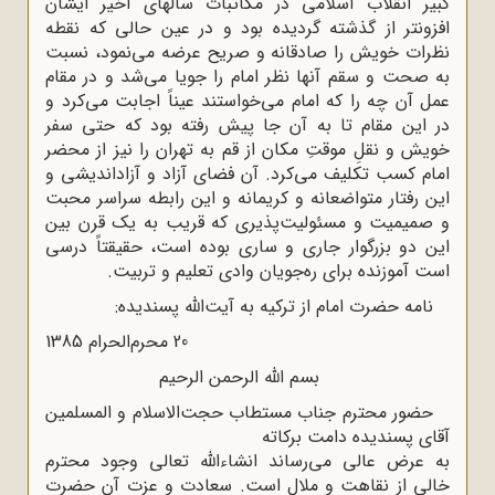
کبیر انقلاب اسلامی در مکاتبات سالهای اخیر ایشان
افزونتر از گذشته گردیده بود و در عین حالی که نقطه
نظرات خویش را صادقانه و صریح عرضه می‌نمود، نسبت
به صحت و سقم آنها نظر امام را جویا می‌شد و در مقام
عمل آن چه را که امام می‌خواستند عیناً اجابت می‌کرد و
در این مقام تا به آن جا پیش رفته بود که حتی سفر
خویش و نقلِ موقتِ مکان از قم به تهران را نیز از محضر
امام کسب تکلیف می‌کرد. آن فضای آزاد و آزاداندیشی و
این رفتار متواضعانه و کریمانه و این رابطه سراسر محبت
و صمیمیت و مسئولیت‌پذیری که قریب به یک قرن بین
این دو بزرگوار جاری و ساری بوده است، حقیقتاً درسی
است آموزنده برای ره‌جویان وادی تعلیم و تربیت.
نامه حضرت امام از ترکیه به آیت‌الله پسندیده:
20 محرم‌الحرام 1385
بسم‌ الله‌ الرحمن الرحیم
حضور محترم جناب مستطاب حجت‌الاسلام و المسلمین
آقای پسندیده دامت برکاته
به عرض عالی می‌رساند انشاءالله‌ تعالی وجود محترم
خالی از نقاهت و ملال است. سعادت و عزت آن حضرت