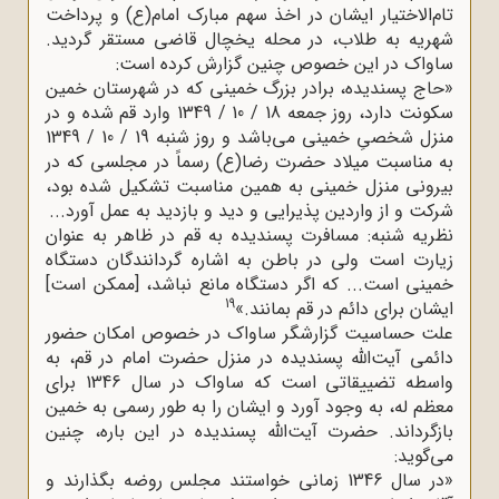
تام‌الاختیار ایشان در اخذ سهم مبارک امام(ع) و پرداخت
شهریه به طلاب، در محله یخچال قاضی مستقر گردید.
ساواک در این خصوص چنین گزارش کرده است:
«حاج پسندیده، برادر بزرگ خمینی که در شهرستان خمین
سکونت دارد، روز جمعه 18 / 10 / 1349 وارد قم شده و در
منزل شخصیِ خمینی می‌باشد و روز شنبه 19 / 10 / 1349
به مناسبت میلاد حضرت رضا(ع) رسماً در مجلسی که در
بیرونی منزل خمینی به همین مناسبت تشکیل شده بود،
شرکت و از واردین پذیرایی و دید و بازدید به عمل آورد...
نظریه شنبه: مسافرت پسندیده به قم در ظاهر به عنوان
زیارت است ولی در باطن به اشاره گردانندگان دستگاه
خمینی است... که اگر دستگاه مانع نباشد، [ممکن است]
19
ایشان برای دائم در قم بمانند.»
علت حساسیت گزارشگر ساواک در خصوص امکان حضور
دائمی آیت‌الله پسندیده در منزل حضرت امام در قم، به
واسطه تضییقاتی است که ساواک در سال 1346 برای
معظم له، به وجود آورد و ایشان را به طور رسمی به خمین
بازگرداند. حضرت آیت‌الله پسندیده در این باره، چنین
می‌گوید:
«در سال 1346 زمانی خواستند مجلس روضه بگذارند و