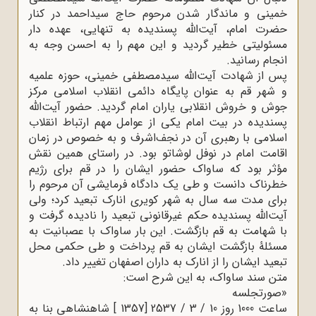
خمینی و ماندگار شدن مرحوم حاج‌ سیداحمد در کنار
حضرت امام، آیت‌الله پسندیده به تنهایی، عهده دار
مسئولیتی خطیر گردید و این مهم را به احسن وجه به
انجام رسانید.
پس از شهادت آیت‌الله سیدمصطفی خمینی، حوزه علمیه
و شهر قم به عنوان پایگاه دائمی انقلاب اسلامی مرکز
جوش و خروش انقلابی یاران امام گردید. حضور آیت‌الله
پسندیده در بیت امام یکی از عوامل مهم ارتباط انقلاب
اسلامی با رهبری آن در نجف‌اشرف و به خصوص در زمان
اقامت امام در نوفل لوشاتو بود. در راستای همین نقش
مؤثر بود که ساواک حضور ایشان را در قم برای رژیم
خطرناک دانست و طی یک دادگاه فرمایشی آن مرحوم را
برای مدت سه سال به شهر کویری انارک تبعید کرد؛ ولی
آیت‌الله پسندیده حکم غیرقانونی تبعید را نادیده گرفت و
با شهامت به قم بازگشت. این بار ساواک با عصبانیت به
مسئلۀ بازگشت ایشان به قم پرداخت و طی حکمی محل
تبعید ایشان را از انارک به داران اصفهان تغییر داد.
متن سند ساواک، به این شرح است:
«صورتجلسه
ساعت 1000 روز 10 / 3 / 2537 [1357 ] شاهنشاهی بنا به