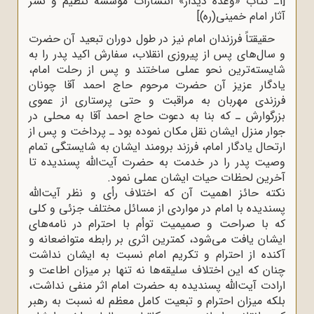
[1ـ کتاب «وعده دیدار» انتشارات مؤسسه تنظیم و نشر
آثار امام خمینی(ره)]
حقیقتاً فرزندان امام نیز در طول دوران تبعید آن حضرت
و سال‌های پس از پیروزی انقلاب، سفارش اکید پدر را به
شایسته‌ترین نحو عملی ساختند و پس از رحلت امام،
یادگار عزیز آن حضرت مرحوم حاج احمد آقا چونان
فرزندی مهربان به مراقبت و حتی پرستاری از عموی
بزرگوارش ـ که بنا به دعوت حاج احمد آقا به محلی در
جوار منزل ایشان نقل مکان نموده بود ـ پرداخت و پس از
ارتحال یادگار امام، فرزند برومند ایشان به شایستگی تمام
وصیت پدر را در خدمت به حضرت آیت‌الله پسندیده تا
آخرین لحظات حیات ایشان عملی نمود.
نکته حائز اهمیت آن که اختلاف رأی و نظر آیت‌الله
پسندیده با امام در مواردی از مسائل مختلف جزئی و کلی
که با صراحت و صمیمیت توأم با احترام در نامه‌های
ایشان یافت می‌شود، کمترین اثری بر رابطه متواضعانه و
آکنده از احترام و تکریم امام نسبت به ایشان نداشت
چنان که این اختلاف سلیقه‌ها نه تنها بر میزان اطاعت و
ارادت آیت‌الله پسندیده به حضرت امام اثر منفی نداشت،
بلکه میزان احترام و تبعیت کامل معظم‌ له نسبت به رهبر