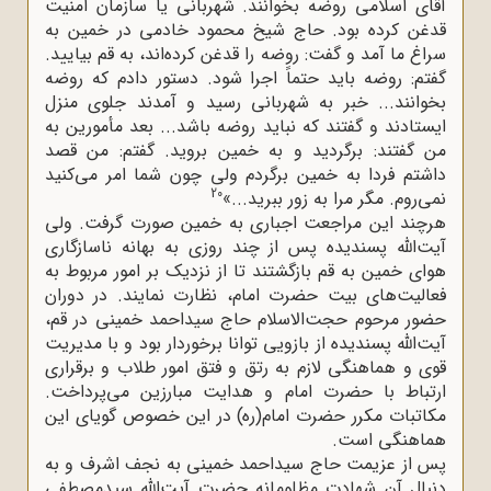
آقای اسلامی روضه بخوانند. شهربانی یا سازمان امنیت
قدغن کرده بود. حاج شیخ محمود خادمی در خمین به
سراغ ما آمد و گفت: روضه را قدغن کرده‌اند، به قم بیایید.
گفتم: روضه باید حتماً اجرا شود. دستور دادم که روضه
بخوانند... خبر به شهربانی رسید و آمدند جلوی منزل
ایستادند و گفتند که نباید روضه باشد... بعد مأمورین به
من گفتند: برگردید و به خمین بروید. گفتم: من قصد
داشتم فردا به خمین برگردم ولی چون شما امر می‌کنید
20
نمی‌روم. مگر مرا به زور ببرید...»
هرچند این مراجعت اجباری به خمین صورت گرفت. ولی
آیت‌الله پسندیده پس از چند روزی به بهانه ناسازگاری
هوای خمین به قم بازگشتند تا از نزدیک بر امور مربوط به
فعالیت‌های بیت حضرت امام، نظارت نمایند. در دوران
حضور مرحوم حجت‌الاسلام حاج‌ سیداحمد خمینی در قم،
آیت‌الله پسندیده از بازویی توانا برخوردار بود و با مدیریت
قوی و هماهنگی لازم به رتق و فتق امور طلاب و برقراری
ارتباط با حضرت امام و هدایت مبارزین می‌پرداخت.
مکاتبات مکرر حضرت امام(ره) در این خصوص گویای این
هماهنگی است.
پس از عزیمت حاج سیداحمد خمینی به نجف اشرف و به
دنبال آن شهادت مظلومانه حضرت آیت‌الله سیدمصطفی