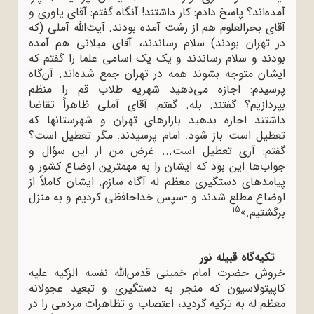
آمده‌اند؟ پاسخ دادم: کار داشتند! آنگاه گفتم: آقای یاوری و
آقای بحرالعلوم هم از رشت آمده بودند. آیت‌الله آملی (که
در تهران بودند) سلام رساندند، آقای میلانی هم آمده
بودند و سلام رساندند و یک یک اسامی علما را گفتم که
ایشان متوجه بشوند همه در تهران جمع شده‌اند. آن‌گاه
پرسیدم: اجازه می‌دهید شهریه طلاب قم را منظم
بپردازیم؟ گفتند: بله. گفتم: آقای آملی ظاهراً تقاضا
داشتند اجازه بدهید بازارهای تهران و شهرستانها که
تعطیل است باز شود. امام پرسیدند: مگر تعطیل است؟
گفتم: آری تعطیل است... غرض من از این سؤال و
جواب‌ها این بود که ایشان را به مهمترین اوضاع کشور و
پیامدهای دستگیری معظم له آگاه سازم. ایشان کاملاً از
اوضاع مطلع شدند و -سپس خداحافظی کردیم و به منزل
15
برگشتیم.»
تکیه‌گاه قبیله نور
خروش حضرت امام خمینی قدس‌اللّه‌ نفسه الزکیه علیه
کاپیتولاسیون که منجر به دستگیری و تبعید عجولانه
معظم له به ترکیه گردید، اعتصاب و تظاهرات مردمی را در