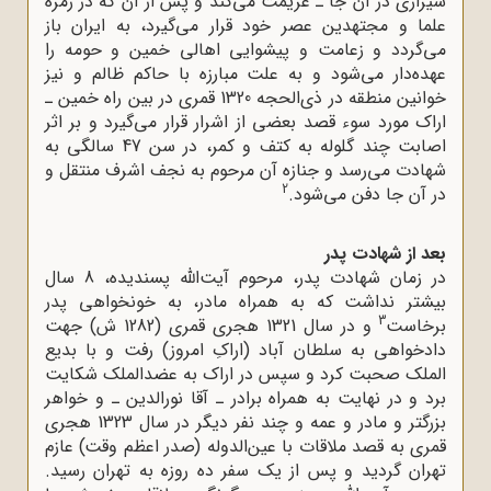
شیرازی در آن جا ـ عزیمت می‌کند و پس از آن که در زمره
علما و مجتهدین عصر خود قرار می‌گیرد، به ایران باز
می‌گردد و زعامت و پیشوایی اهالی خمین و حومه را
عهده‌دار می‌شود و به علت مبارزه با حاکم ظالم و نیز
خوانین منطقه در ذی‌الحجه 1320 قمری در بین راه خمین ـ
اراک مورد سوء قصد بعضی از اشرار قرار می‌گیرد و بر اثر
اصابت چند گلوله به کتف و کمر، در سن 47 سالگی به
شهادت می‌رسد و جنازه آن مرحوم به نجف اشرف منتقل و
2
در آن جا دفن می‌شود.
بعد از شهادت پدر
در زمان شهادت پدر، مرحوم آیت‌الله پسندیده، 8 سال
بیشتر نداشت که به همراه مادر، به خونخواهی پدر
3
برخاست
و در سال 1321 هجری قمری (1282 ش) جهت
دادخواهی به سلطان آباد (اراکِ امروز) رفت و با بدیع
الملک صحبت کرد و سپس در اراک به عضدالملک شکایت
برد و در نهایت به همراه برادر ـ آقا نورالدین ـ و خواهر
بزرگتر و مادر و عمه و چند نفر دیگر در سال 1323 هجری
قمری به قصد ملاقات با عین‌الدوله (صدر اعظم وقت) عازم
تهران گردید و پس از یک سفر ده روزه به تهران رسید.