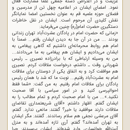
عزیمت و در اعتراض دسته جمعی علما مشارکت فعال
نمود. امضای ایشان در اعلامیه چهل تن از مدرسین و
فضلای حوزه علمیه قم به عنوان نخستین امضا نمایانگر
نقش کلیدی آن مرحوم است. ایشان در نقل خاطرات
دستگیری حضرت امام(ره) چنین می‌فرماید:
«زمانی که حضرت امام در پادگان عشرت‌آباد تهران زندانی
بودند ... من در آن جا به دیدن ایشان رفتم... ضمناً با
امام هم روابط محرمانه‌ای داشتیم که گاهی پیغامی به
ایشان می‌دادیم و ایشان هم پیغامی به ما می‌دادند...
من به وسیله ارتباطی که با برادرزاده نصیری ـ رئیس
شهربانی وقت ـ داشتم، درخواست ملاقات کردم. نصیری
هم موافقت کرد و به اتفاق یکی از دوستان برای ملاقات
امام به عشرت‌آباد رفتیم... نوبت ما که شد با همان رئیس
پادگان برای ملاقات امام رفتیم. به من گفت: «شما فقط
احوالپرسی کنید و در امور سیاسی با آقا صحبت
نکنید.»... من با امام صحبت کردم و تمام مطالب را به
ایشان گفتم. اظهار داشتم: «آقای شریعتمداری تقاضای
ملاقات دارند موافقید یا خیر؟ گفتند: مانعی ندارد. گفتم:
آقای مرعشی نجفی هم سلام رساندند. گفتند: مگر ایشان
به تهران آمده‌اند؟ گفتم: آری تازه آمده‌اند و به منزل
آیت‌الله خوانساری وارد شده‌اند. ایشان پرسیدند: چرا