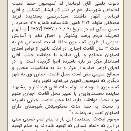
دعوت تلفنی آقای فرماندار قم کمیسیون حفظ امنیت
اجتماعی شهرستان قم در دفتر کار ایشان تشکیل و آقای
فرماندار اظهار داشتند: سیدمرتضی پسندیده فرزند
مصطفی متولد 1274 خمین شناسنامه شماره 138 صادره از
خمین ساکن قم در تاریخ 21 / 2 / 1337 [1357 ] به اتهام
تحریک مردم برضد یکدیگر و اخلال نظم و آسایش
عمومی از طریق کمیسیون حفظ امنیت اجتماعی قم به
مدت 3 سال اقامت اجباری در انارک نائین از توابع استان
اصفهان محکوم و رأی صادره با موافقت جناب آقای
استاندار مرکز در باره نامبرده اجرا گردیده است و -در
اجرای اوامر صادره از مرکز و بنا به مقتضیات محلی و
مصالح عمومی مقرر است محل اقامت اجباری وی به شهر
دیگری که کمیسیون تعیین می‌نماید تغییر یابد.
کمیسیون: با توجه به توضیحات آقای فرماندار و پیشنهاد
نماینده نخست‌وزیری با تغییر محل اقامت اجباری متهم
مورد بحث موافقت دارد، لذا محل اقامت اجباری نامبرده
را نسبت به بقیه مدت محکومیتش شهرستان داران
21
اصفهان تعیین می‌نماید.»
مرحوم آیت‌الله پسندیده این بار با پیام امام خمینی مبنی
بر این که «تمام کسانی که تبعید شده‌اند به حکم تبعید