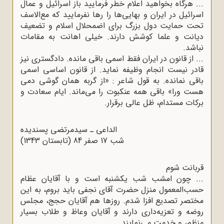
... هرگاه بخواهید اعلام خطر فرمایید باز اسرائیل و عمال
اسرائیل در ایران و بهایی‌ها را رها نفرمایید که مع‌الاسف
تحت حمایت دول بزرگ برای اضمحلال اسلام و تضعیف
دیانت و علما کوشش دارند. خیلی اهانت به مقامات
نباشد.
... از قانون در ایران فقط اسمی باقی مانده. دادگستری نیز
قادر نیست انجام وظیفه نماید. از قانون اساسی اسمی
باقی نمانده. به قول شاعر : «از گربه همان گوشی دمی
هست ورا» باقی همه عنکبوت را می‌ماند. ایام سعادت و
برکات مستدام، ظل عالی برقرار.
الداعی ـ سیدمرتضی پسندیده
شب 17 صفر 84 (تابستان 1343)
قربانت شوم
... چون امشب شب یکشنبه است و با آقایان عظام
حسب‌المعمول منزل حضرت آقای نجفی باید بروم، به این
مختصر تصدیع افزا شدم. روزها هم آقایان حجج، مجلس
روضه و تعزیه‌داری دارند و آقایان وعاظ و طلاب بسیار
منظم، و خدمت می‌نمایند.