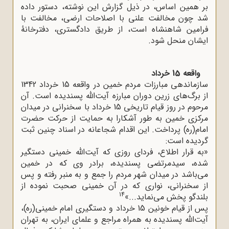
بر همین اساس، در ذیل گزارش این نوشته، دستور داده
شد چون مخالفت علنی با اصلاحات ارضی، مخالفت با
فرامین شاهنشاه است، از طریق دادگستری، دفترخانۀ
ایشان منحل شود.
واقعه 15 خرداد
سازماندهی مبارزات مردم خمین در واقعه 15 خرداد 1342
از برگ‌های زرین دوران مبارزه آیت‌الله پسندیده است. آن
مرحوم در روز قیام تاریخی 15 خرداد با سخنرانی در میدان
مرکزی خمین به طور آشکارا به حمایت از حرکت حضرت
امام(ره) پرداخت. این اقدام شجاعانه در اسناد چنین ثبت
گردیده است:
«به قرار اطلاع، فردای روزی که آیت‌الله خمینی دستگیر
شده، سیدمرتضی پسندیده، برادر وی که در خمین
می‌باشد در میدان شهر مردم را جمع و به منبر رفته و پس
از سخنرانی، نواری که در آن خمینی صحبت نموده از
14
بلندگو پخش می‌نماید...»
پس از قیام خونین 15 خرداد و دستگیری امام خمینی(ره)،
آیت‌الله پسندیده به همراه مراجع و علمای ایران، به تهران