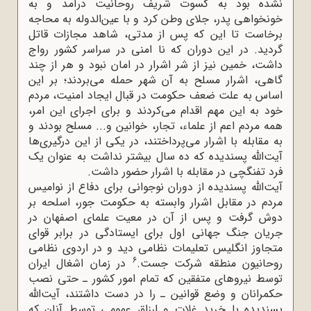
نشده بود به کسوت شریف روحانیت درآمد و به
خونخواهی پدر، جلای وطن کرد و با عین‌الدوله به محاجه
برخاست تا این که پس از مدتی، شاهد مجازات قاتل
گردید. در این دوران که نا امنی در سراسر کشور رواج
داشت، خمین نیز از شر اشرار در امان نبود و هر از چند
گاهی، اشرار مسلح به آن شهر حمله می‌بردند؛ بر این
اساس به علت ضعف حکومت در قبال ایجاد امنیت، مردم
خود به این مهم اقدام می‌کردند و برای اجرای این امر،
همه مردم اعم از علماء، تجار، خوانین و... مسلح بودند و
به مقابله با اشرار می‌پرداختند، در یکی از این درگیری‌ها
آیت‌الله پسندیده که ده سال بیشتر نداشت به عنوان یک
فرد تفنگچی در مقابله با اشرار حضور داشت.
آیت‌الله پسندیده از دوران نوجوانی برای دفاع از نوامیس
مردم در مقابل اشرار وابسته به حکومت جور، اسلحه بر
دوش گرفت و پس از آن در معیت علمای اصفهان در
جریان جنگ جهانی اول برای ایستادگی در برابر قوای
متجاوز انگلیس تعلیمات نظامی دید و در اردوی نظامی
6
روحانیون منطقه شرکت جست.
در زمان اشغال ایران
توسط نیروهای متفقین که تمام امور کشور ـ حتی نصب
حکمرانان و وضع قوانین ـ را در دست داشتند، آیت‌الله
پسندیده با خرید غلات و ارزاق عمومی توسط آنان که