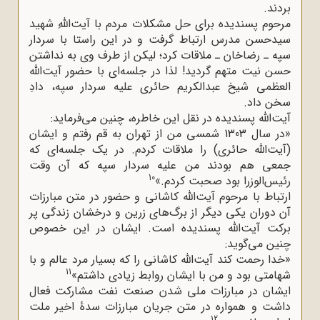
بردند.
مرحوم پسندیده برای حل مشکلات مردم با آیت‌اللهِ شهید
سیدحسن مدرس ارتباط گرفت و در این راستا با سردار
سپه ـ رضاخان ـ ملاقات کرد؛ لیکن از طرف وی به نداشتن
حسن نیت متهم گردید! لذا در جلسه‌ای با حضور آیت‌الله
‌العظمی شیخ عبدالکریم حائری علیه سردار سپه، دادِ
سخن داد.
آیت‌الله پسندیده در نقل این خاطره، چنین می‌فرماید:
«در سال 1303 شمسی من از تهران به قم رفتم و ایشان
(آیت‌الله حائری) را ملاقات کردم. در یک جلسه‌ای که
جمعی هم بودند من علیه سردار سپه که آن وقت
10
رئیس‌الوزرا بود صحبت کردم.»
ارتباط با مرحوم آیت‌الله کاشانی و حضور در متن مبارزات
آن دوران یکی دیگر از برگ‌های زرین و درخشان زندگی پر
برکت آیت‌الله پسندیده است. ایشان در این خصوص
چنین می‌گوید:
«خدا رحمت کند آیت‌الله کاشانی را که بسیار مرد عالم و با
11
شهامتی بود و من با ایشان روابط زیادی داشتم»
ایشان در مبارزات ملی شدن صنعت نفت مشارکت فعال
داشت و همواره در متن جریان مبارزات سدۀ اخیر ملت
12