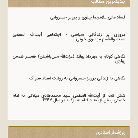
جدیدترین مطالب
فساد مالی غلامرضا پهلوی و پرویز خسروانی
مروری بر زندگانی سیاسی - اجتماعی آیت‌الله العظمی
سیدابوالقاسم موسوی خویی
نگاهی کوتاه به مهرداد پَهْلبُد (عزت‌الله مین‌باشیان) همسر شمس
پهلوی
نگاهی به زندگی پرویز خسروانی به روایت اسناد ساواک
شش نامه از آیت‌الله العظمی سید محمدهادی میلانی به امام
خمینی پیش از تبعید امام به ترکیه در سال 1343
روزشمار اسنادی