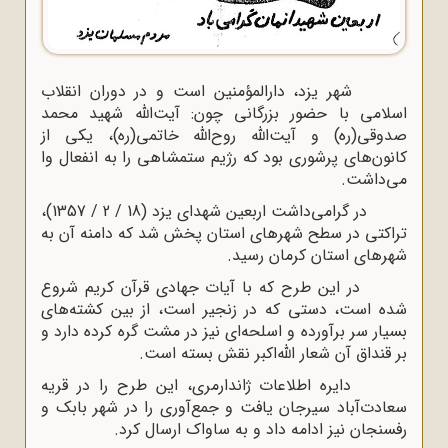
شهر یزد، دارالمؤمنین است و در دوران انقلاب
اسلامى با حضور بزرگانى چون: آیت‌اللّه‌ شهید محمد
صدوقى(ره) و آیت‌اللّه‌ روح‌الله‌ خاتمى(ره)، یکى از
کانون‌هاى پرشورى بود که رژیم ستمشاهى را به انفعال وا
مى‌داشت
.
در گرامی‌داشت اربعین شهداى یزد (18 / 2 / 1357)،
تراکتى در سطح شهرهاى استان پخش شد که دامنه آن به
شهرهاى استان کرمان رسید
.
در این طرح که با آیات جهادى قرآن کریم شروع
شده است، دستى که در زنجیر است، از بین کشته‌هاى
بسیار سر برآورده و اسلحه‌اى نیز در مشت گره کرده دارد و
بر قنداق آن شعار اللّه‌اکبر نقش بسته است
.
دایره اطلاعات ژاندارمرى، این طرح را در قریه
سعادت‌آباد سیرجان یافت و جمع‌آورى را در شهر بابک و
رفسنجان نیز ادامه داد و به ساواک ارسال کرد
.