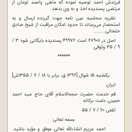
فرزندش احمد توصیه نموده که ماهی پانصد تومان از
مرتضی پسندیده اخذ و به وی بدهد.
نظریه سه‌شنبه: عین نامه جهت گیرنده ارسال و به
استحضار می‌رساند تا حدود امکان مراقبت از شیخ صادق
خلخالی........
اصل در 67908 است 49976 پسندیده بایگانی شود 3 /
9 / 35 وثوقی
******
یکشنبه 15 شوال
[
1396 ق، برابر با 18 / 7 / 1355ش
]
ایران
قم خدمت حضرت حجه‌الاسلام آقای حاج سید احمد
خمینی دامت برکاته
ثقفی 20 / 7 / 55
بسمه تعالی
احمد عزیزم انشاءاللّه‌ تعالی موفق و مؤید باشید.