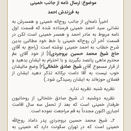
موضوع: ارسال نامه از جانب خمینی
به فرزندش احمد
اخیراً نامه‌ای از جانب روح‌اله خمینی و همسرش به
نشانی سید احمد خمینی فرستاده شده که قسمت اول
نامه مربوط به مادر احمد و همسر خمینی است لکن در
قسمت آخر آن روح‌اله خمینی با خط خود مطالبی بدین
شرح خطاب به احمد خمینی نوشته است: (راجع به آقای
حاج شیخ محمد حسین بروجردی
[1]
از خود آقای عمّ
محترم ماهی پانصد بگیرید و با احترام به ایشان بدهید و
از قرار مسموع آقای
شیخ صادق خلخالی
[2]
وضع مالیشان
خوب نیست به آقا دامت برکاته تذکر دهید ایشان از
فضلای حوزه‌اند به ایشان رسیدگی شود.)
نظریه شنبه: نظریه ندارد.
نظریه دوشنبه: 1ـ شیخ صادق خلخالی از روحانیون
طرفدار خمینی است که بعد از تحمل سه سال اقامت
اجباری اکنون مجدداً به قم مراجعت نموده است.
2ـ شیخ محمد حسین بروجردی پدر داماد روح‌اللّه‌
خمینی است که در تهران سکونت دارد که خمینی به