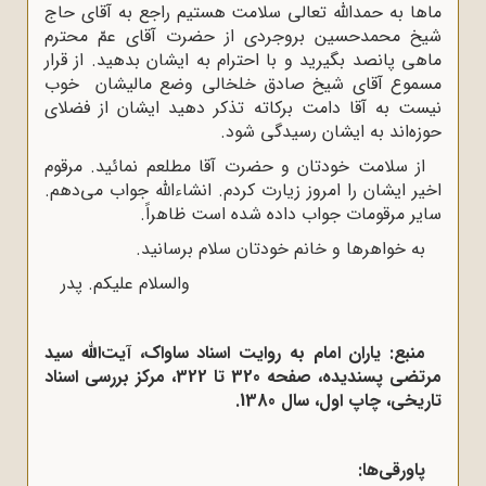
ماها به حمداللّه‌ تعالی سلامت هستیم راجع به آقای حاج
شیخ محمدحسین بروجردی از حضرت آقای عمّ محترم
ماهی پانصد بگیرید و با احترام به ایشان بدهید. از قرار
مسموع آقای شیخ صادق خلخالی وضع مالیشان خوب
نیست به آقا دامت برکاته تذکر دهید ایشان از فضلای
حوزه‌اند به ایشان رسیدگی شود.
از سلامت خودتان و حضرت آقا مطلعم نمائید. مرقوم
اخیر ایشان را امروز زیارت کردم. انشاءاللّه‌ جواب می‌دهم.
سایر مرقومات جواب داده شده است ظاهراً.
به خواهرها و خانم خودتان سلام برسانید.
والسلام علیکم. پدر
منبع: یاران امام به روایت اسناد ساواک، آیت‌الله سید
مرتضی پسندیده، صفحه 320 تا 322، مرکز بررسی اسناد
تاریخی، چاپ اول، سال 1380.
پاورقی‌ها: