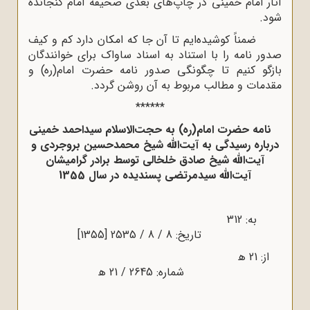
آثار امام خمینی در چاپ‌های بعدی صحیفه امام گنجانده
شود
.
ضمناً کوشیده‌ایم تا آن جا که امکان دارد کم و کیف
صدور نامه را با استناد به اسناد ساواک برای خوانندگان
بازگو کنیم تا چگونگی صدور نامه حضرت امام(ره) و
مقدمات و مطالب مربوط به آن روشن گردد
.
******
نامه حضرت امام(ره) به حجت‌الاسلام سیداحمد خمینی
درباره رسیدگی به آیت‌الله شیخ محمدحسین بروجردی و
آیت‌الله شیخ صادق خلخالی توسط برادر گرامیشان
آیت‌الله سیدمرتضی پسندیده در سال 1355
به: 312
تاریخ: 8 / 8 / 2535 [1355]
از: 21 ﻫ
شماره: 2645 / 21 ﻫ