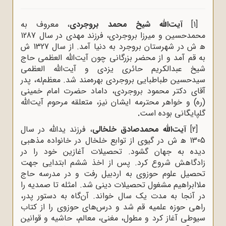
[1]
آیت‌الله شیخ محمد بروجردى
، معروف به
محمدحسین و میرزا بروجردى، فرزند مهدى در سال 1287
ﻫ ش در شهرستان بروجرد به دنیا آمد. از سال 1327 ش
به قم آمد و از محضر بزرگانى چون آیت‌الله العظمی حاج
شیخ عبدالکریم حائرى یزدى و آیت‌الله العظمی
سیدحسین طباطبایى بروجردى بهره‌مند شد. معظم‌له، پدر
آقاى دکتر محمود بروجردى، داماد حضرت امام خمینى
(ره) و خواهر محترمه ایشان نیز، متعلقه مرحوم آیت‌الله
گلپایگانى بوده است
.
[2]
آیت‌الله محمدصادق خلخالی
، فرزند یداللّه‌ در سال
1305 ﻫ ش در گیوى از توابع خلخال در خانواده مذهبى
دیده به جهان گشود. تحصیلات آغازین خود را در
زادگاهش شروع کرد. پس از اخذ ششم ابتدایى جهت
تحصیل علوم حوزوى به اردبیل رفت و در مدرسه حاج
ملاابراهیم مشغول تحصیلات دینى شد. امثله تا صمدیه را
در آنجا به مدت یک سال خواند. آن‌گاه به دستور پدر،
راهى حوزه علمیه قم شد و درس‌هاى حوزوى را از کتاب
سیوطى آغاز کرد و مطول، مغنى، معالم، حاشیه و قوانین