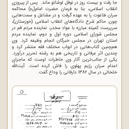
جا رفت و بیست روز در نوفل لوشاتو ماند. پس از پیروزى
انقلاب اسلامى، بنا به فرمان حضرت امام(ره) محاکمه
سران طاغوت را به عهده گرفت و در مشاغل و سمت‌هایى
چون: حاکم شرع دادگاه‌هاى انقلاب اسلامى (خوزستان)،
سرپرست کمیته مبارزه با مواد مخدر، نماینده مردم قم در
مجلس شوراى اسلامى دوره اول و دوم، نماینده مردم
استان تهران در مجلس خبرگان انجام وظیفه کرد. وى
هم‌چنین کتاب‌هایى در ابواب مختلف فقه منتشر کرد و
چندین اثر عرفانى و تاریخى هم به رشته تحریر درآورد.
یکى از جالب‌ترین آثار وى خاطرات اوست که ماجراى
اعدام سران رژیم پهلوى را فاش کرده است. آیت‌اللّه‌
خلخالى در سال 1382 دارفانى را وداع گفت.