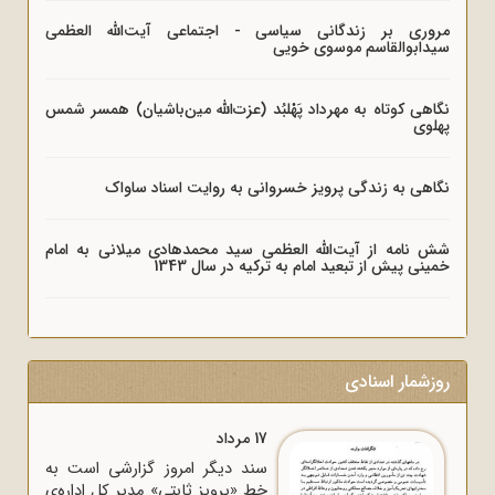
مروری بر زندگانی سیاسی - اجتماعی آیت‌الله العظمی
سیدابوالقاسم موسوی خویی
نگاهی کوتاه به مهرداد پَهْلبُد (عزت‌الله مین‌باشیان) همسر شمس
پهلوی
نگاهی به زندگی پرویز خسروانی به روایت اسناد ساواک
شش نامه از آیت‌الله العظمی سید محمدهادی میلانی به امام
خمینی پیش از تبعید امام به ترکیه در سال 1343
روزشمار اسنادی
17 مرداد
سند دیگر امروز گزارشی است به
خط «پرویز ثابتی» مدیر کل اداره‌ی