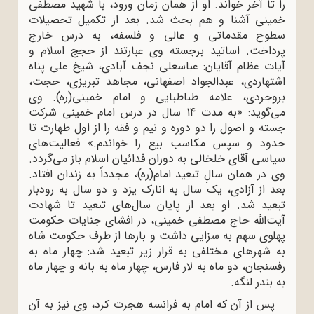
را تا آخر خواند. او از همان زمان ورود، با شهید مصطفى
خمینى آشنا و هم بحث شد. بعد از تکمیل تحصیلات
سطوح مقدماتى و عالى و فلسفه، به درس خارج
پرداخت. اساتید برجسته وى عبارتند از حجج اسلام و
آیات عظام آقایان: عباسعلى نجف آبادى، شیخ على پناه
اشتهاردى، عبدالجواد اصفهانى، مجاهد تبریزى، حجت،
بروجردى، علامه طباطبایى و امام خمینى(ره). وى
مى‌گوید: «به مدت 14 سال در درس امام خمینى شرکت
جسته و اصول را دو دوره و نیم و فقه را از اول طهارت تا
حدود و سپس مکاسب بیع را خواندم.» فعالیت‌هاى
سیاسى آقاى خلخالى به دوران فدائیان اسلام باز مى‌گردد.
وى در همان سالِ تبعید امام(ره)، مجدداً به زندان افتاد.
بعد از آزادى، یک سال به انارک یزد و دو سال به رودبار
تبعید شد. او بعد از پایان سال‌هاى تبعید تا شهادت
آیت‌الله حاج مصطفى خمینی، در افشاى جنایات حکومت
پهلوى سهم به سزایى داشت و بارها از طرف حکومت شاه
به شهرهاى مختلفى به قرار زیر تبعید شد: چهار ماه به
رفسنجان، دو ماه به لار فارس، چهار ماه به بانه و چهار ماه
به بندر لنگه.
پس از آن که امام به فرانسه هجرت کرد، وى نیز به آن