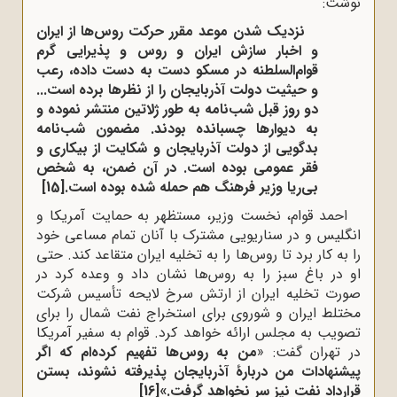
نوشت:
نزدیک شدن موعد مقرر حرکت روس‌ها از ایران
و اخبار سازش ایران و روس و پذیرایی گرم
قوام‌السلطنه در مسکو دست به دست داده، رعب
و حیثیت دولت آذربایجان را از نظرها برده است...
دو روز قبل شب‌نامه به طور ژلاتین منتشر نموده و
به دیوارها چسبانده بودند. مضمون شب‌نامه
بدگویی از دولت آذربایجان و شکایت از بیکاری و
فقر عمومی بوده است. در آن ضمن، به شخص
بی‌ریا وزیر فرهنگ هم حمله شده بوده است.
[15]
احمد قوام، نخست وزیر، مستظهر به حمایت آمریکا و
انگلیس و در سناریویی مشترک با آنان تمام مساعی خود
را به کار برد تا روس‌ها را به تخلیه ایران متقاعد کند. حتی
او در باغ سبز را به روس‌ها نشان داد و وعده کرد در
صورت تخلیه ایران از ارتش سرخ لایحه تأسیس شرکت
مختلط ایران و شوروی برای استخراج نفت شمال را برای
تصویب به مجلس ارائه خواهد کرد. قوام به سفیر آمریکا
در تهران گفت: «
من به روس‌ها تفهیم کرده‌ام که اگر
پیشنهادات من دربارۀ آذربایجان پذیرفته نشوند، بستن
قرارداد نفت نیز سر نخواهد گرفت.»
[16]