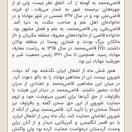
قاضی‌محمد به کومله ژ. ک. اتفاق نظر نیست ولی او از
چهره‌های برجسته شهر به شمار می‌رفت. او فرزند
قاضی‌علی بود و در سال 1297 شمسی در شهر مهاباد و در
خانواده‌ای اهل علم و صاحب مکنت به دنیا آمد.
قاضی‌علی، پدر قاضی‌محمد، به علم و فضل مشهور بود.
خانواده قاضی از خانواده‌های معروف منطقه مکریان و «از
مالکان بزرگ بودند و شماری روستا در منطقه بوکان
داشتند.»
[7]
قاضی‌محمد در سال 1315 به ریاست معارف
مهاباد رسید. همچنین تا سال 1321 رئیس جمعیت شیر و
خورشید مهاباد نیز بود.
هنوز شش ماه از اشغال ایران نگذشته بود که دولت
شوروی بیست تن از مشاهیر مهاباد را به باکو دعوت کرد.
در میان این مشاهیر، قاضی‌محمد و تعدادی از سران
ایلات حضور داشتند. قاضی‌محمد در دیدار این هیئت با
باقراوف، از حق کُردها برای تعیین سرنوشت خود و لزوم
حمایت شوروی از این حق سخن گفته و باقراوف نیز
اجمالاً سخنان او را تأیید کرد. قاضی‌محمد پیش از آنکه از
شوروی تقاضای حمایت کند، یک ماه پس از اشغال ایران،
با دو افسر انگلیسی و آمریکایی دیدار و از آنان برای
وحدت کردستان درخواست حمایت کرده بود ولی واکنش