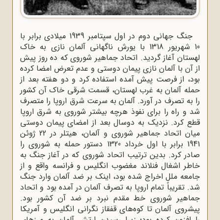
جنگ جهانی دوم در اول سپتامبر 1939 میلادی برابر با
10 شهریور 1318 با یورش ناگهانی آلمان نازی به خاک
لهستان آغاز گردید. اتحاد جماهیر شوروی که ده روز پیش
از آن با آلمان نازی پیمان دوستی و عدم تعرض امضا کرده
بود، از فرصت پیش آمده استفاده کرد و دو هفته بعد از
حمله آلمان به غرب لهستان، قسمت شرقی خاک آن کشور
را به تصرف در آورد. آلمان به سرعت شرق اروپا را متصرف
شد و راه را برای نفوذ هرچه بیشتر شوروی به شرق اروپا
قطع کرد. نزدیک به دوسال بعد از امضای پیمان دوستی
میان اتحاد جماهیر شوروی و آلمان، هیتلر در 22 ژوئن
1941 برابر با اول خرداد 1320 دستور حمله به شوروی را
صادر کرد. بدین ترتیب اتحاد شوروی که در آغاز جنگ به
خاطر اشغال فنلاند مغضوب انگلیس و فرانسه واقع و از
جامعه ملل اخراج شده بود، اینک بر ضد آلمان وارد جنگ
شد. تقریباً تمام اروپا به تصرف آلمان در آمده بود و اتحاد
جماهیر شوروی خط مقدم نبرد بر ضد آن کشور بود.
پیشروی آلمان تا کوه‌های قفقاز نگرانی انگلیس و آمریکا
را افزون کرده بود؛ زیرا رسیدن ارتش آلمان به مرزهای