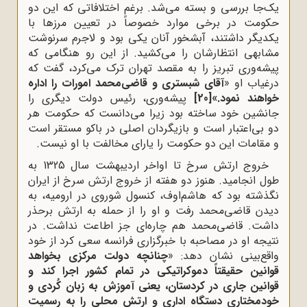
یک‌جا بررسی و بسته می‌شد. برغم اختلافاتی که این دو
حکومت در برخی موارد خصوصاً در تعیین مرزها با
یکدیگر داشتند، آبشخور آنان یکی بود و لاجرم سرنوشت
مشابهی انتظارشان را می‌کشید. از این رو هنگامی که
پیشه‌وری تبریز را به مقصد تهران ترک می‌کرد، گفت که
درغیاب او «
آقای شبستری و قاضی‌محمد امورات را اداره
خواهند نمود.»
[20]
پیشه‌وری، رئیس دولت دیگری را
جانشین خود ساخته بود زیرا می‌دانست که حکومت هر
دو بی‌اعتبار است و بازیگردان اصلی در باکو مستقر است
و مقامات این دو حکومت را یارای مخالفت با او نیست.
خروج ارتش سرخ تا اواخر اردیبهشت سال 1325 به
طول انجامید. هنوز دو هفته از خروج ارتش سرخ از ایران
نگذشته بود که هاشم‌اوف، کنسول شوروی در ارومیه، به
دیدن قاضی‌محمد رفت و او را از حمله به ارتش برحذر
داشت. قاضی‌محمد هم چاره‌ای جز اطاعت نداشت. در
نتیجه او در مصاحبه با خبرگزاری فرانسه سعی کرد از خود
واقع‌بینی نشان دهد: «
چنانچه دولت مرکزی بخواهد
قوانین حقیقتاً دموکراتیکی در تمام کشور اجرا کند و
قوانین جاری در کردستان، یعنی آموزش به زبان کُردی و
خودمختاری دستگاه اداری و ارتش محلی را به رسمیت