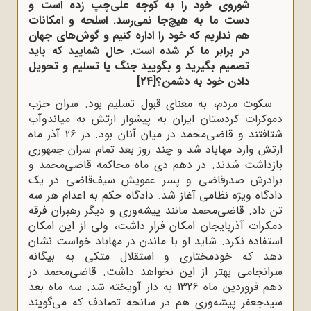
شوروی خود را به کوچه علی‌چپ زده است و
دست ما به هیچ‌جا نمی‌رسد. اسلحه و امکانات
هم نداریم که خود را اداره کنیم و گوش‌های جهان
در برابر ما کر شده است. حال شمایید که باید
تصمیم بگیرید و بگویید جنگ یا تسلیم و تحویل
دادن خود به دشمن؟
[24]
سکوت مردم، به معنای قبول تسلیم بود. سران حزب
دموکرات کردستان ایران به پیشواز ارتش به میاندوآب
شتافتند و قاضی‌محمد در میان آنان بود. در 26 آذر ماه
ارتش وارد مهاباد شد و چند روز بعد تمام سران جمهوری
بازداشت شدند. در دهم دی ماه محاکمه قاضی‌محمد و
برادرش صدرقاضی و پسر عمویش سیف‌قاضی در یک
دادگاه ویژه نظامی آغاز شد. دادگاه حکم به اعدام هر سه
تن داد. قاضی‌محمد مانند پیشه‌وری و دیگر رهبران فرقه
دمکرات آذربایجان امکان فرار داشت، ولی از این امکان
استفاده نکرد. شاید او با ماندن در مهاباد خواست نشان
دهد که خودمختاری و استقلال متکی به بیگانه
سرانجامی بهتر از این نخواهد داشت. قاضی‌محمد در
دهم فروردین ماه 1326 به دار آویخته شد. سه ماه بعد
سیدجعفر پیشه‌وری هم در سانحه تصادف که می‌گویند