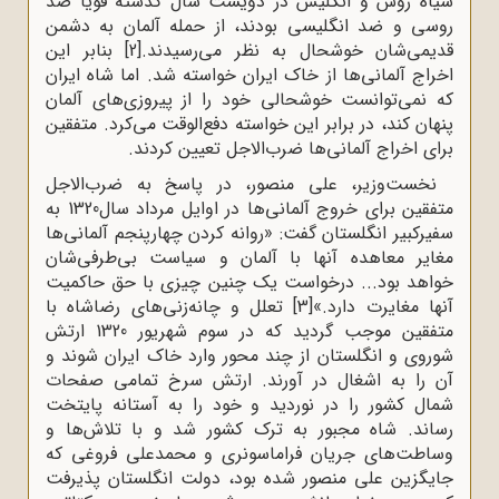
سیاه روس و انگلیس در دویست سال گذشته قویاً ضد
روسی و ضد انگلیسی بودند، از حمله آلمان به دشمن
قدیمی‌شان خوشحال به نظر می‌رسیدند.
[2]
بنابر این
اخراج آلمانی‌ها از خاک ایران خواسته شد. اما شاه ایران
که نمی‌توانست خوشحالی خود را از پیروزی‌های آلمان
پنهان کند، در برابر این خواسته دفع‌الوقت می‌کرد. متفقین
برای اخراج آلمانی‌ها ضرب‌الاجل تعیین کردند.
نخست‌وزیر، علی منصور، در پاسخ به ضرب‌الاجل
متفقین برای خروج آلمانی‌ها در اوایل مرداد سال1320 به
سفیرکبیر انگلستان گفت: «روانه کردن چهارپنجم آلمانی‌ها
مغایر معاهده آنها با آلمان و سیاست بی‌طرفی‌شان
خواهد بود... درخواست یک چنین چیزی با حق حاکمیت
آنها مغایرت دارد.»
[3]
تعلل و چانه‌زنی‌های رضاشاه با
متفقین موجب گردید که در سوم شهریور 1320 ارتش
شوروی و انگلستان از چند محور وارد خاک ایران شوند و
آن را به اشغال در آورند. ارتش سرخ تمامی صفحات
شمال کشور را در نوردید و خود را به آستانه پایتخت
رساند. شاه مجبور به ترک کشور شد و با تلاش‌ها و
وساطت‌های جریان فراماسونری و محمدعلی فروغی که
جایگزین علی منصور شده بود، دولت انگلستان پذیرفت