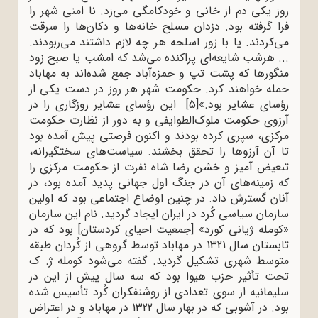
روز یکی دم از خانی و خودکامگی می‌زد. نا امنی شهر را
فرا گرفته بود. دزدان مسلح خانه‌ها و دکان‌ها را سرقت
می‌کردند. یا با زور اسلحه هر چه لازم داشتند می‌ربودند.
... هرشب شایعه‌ای پراکنده می‌شد که امشب یا صبح زود
منگورها که پشت تپ و حمزه‌آباد جمع شده‌اند به مهاباد
حمله خواهند کرد. حکومت شهر هر روز در دست یکی از
رؤسای عشایر بود.»
[5]
این رؤسای عشایر روزگاری را در
آرزوی حکومت ملوک‌الطوایفی و به دور از نظارت حکومت
مرکزی، سپری کرده بودند و اکنون فرصتی پیش آمده بود
تا آن آرزوها را تحقق بخشند. سیاست‌های سختگیرانه،
تبعیض آمیز و خشن رضا شاه نفرت از حکومت مرکزی را
که زمینه‌های آن در جنگ اول جهانی پدید آمده بود، در
آنان گسترش داد. در چنین اوضاع اجتماعی بود که اولین
سازمان سیاسی کُرد در ایران ایجاد گردید. نام این سازمان
«کومله ژیانی کورد» [جمعیت احیای کردستان] بود که در
تابستان سال 1321 در مهاباد توسط گروهی از کُردان طبقه
متوسط شهری تشکیل گردید. گفته می‌شود کومله ژ. ک
تحت تأثیر حزب هیوا بود که سه سال پیش از این در
سلیمانیه از سوی تعدادی از روشنفکران کُرد تأسیس شده
بود. در آشوبی که در بهار سال 1322 در مهاباد و در اعتراض