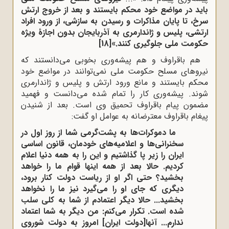
باید در مواضع خود محکم بایستند و بعد از خروج ارتش
سرخ، تا پایان مذاکرات و رسیدن به سازشی، از ورود افراد
ارتشی، پلیس و ژاندارمری به آذربایجان بدون اجازۀ ویژه
حکومت ملی جلوگیری کنند.»
[18]
هم باقراوف و هم پیشه‌وری بخوبی می‌دانستند که
نیروهای مسلح حکومت ملی نمی‌توانند در مواضع خود
محکم بایستند و مانع ورود ارتش و پلیس و ژاندارمری
شوند. پیشه‌وری کار را تمام شده می‌دانست و فهمید
مضمون پیام باقراوف تحمیق وی است. بعد از شنیدن
پیغام باقراوف معترضانه به عوامل او گفت:
ما دموکرات‌ها به پشت‌گرمی شما از روز اول در
سخنرانی‌ها و اعلامیه‌های خودمان، قانون اساسی
ایران را زیر پا گذاشتیم و این را به همه دنیا اعلام
کردیم. حالا بعد از همه اینها قوام ما را خواهد
بخشید؟ حتی اگر او از ریاست دولت کنار برود،
دیگری که جای او را می‌گیرد نیز ما را نخواهد
بخشید... حالا دیگر اعتمادم از شما به کلی سلب
شده است. تکرار می‌کنم: من دیگر به شما اعتماد
ندارم... آنها[دولت ایران] امروز به دولت شوروی