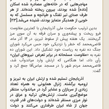
مهاجرهایی که در خانه‌های مصادره شده اسکان
[داده] شده بودند، بیرون ریخته شده‌اند. از هر
طرف صدای تیر تفنگ و طپانچه و مسلسل که به
خوبی از همدیگر متمایز بودند، شنیده می‌شد.
[23]
بدین ترتیب حکومت ملی آذربایجان با کمترین مقاومت
فرو ریخت و پیشه‌وری و سران فرقه به آن سوی مرز
گریختند. یک هفته پیش از سقوط تبریز، در 14 آذر ماه،
قاضی‌محمد که خطر را نزدیکی خود حس می‌کرد شورای
جنگ ده نفره به ریاست خود تشکیل داد. این شورای ده
نفره به «
مقاومت مسلحانه در برابر تعرض نیروهای ایران»
رأی داد، اما هنگامی که ارتش وارد میاندوآب شد،
قاضی‌محمد مردم شهر را در مسجد عباس‌آقا جمع کرد و
گفت:
آذربایجان تسلیم شده و ارتش ایران به تبریز و
ارومیه برگشته. ژنرال همایونی به همراه تعداد
زیادی از سربازان و عشایر کُرد در میاندوآب منتظر
موضع‌گیری ماست. ارتش‌های ترکیه و عراق در
نوار مرزی مستقر شده‌اند و دولت‌های قدر قدرت
جهان از شاه ایران طرفداری می‌کنند و دولت