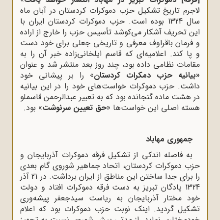
لاجرم تاریخ تشکیل حزب دموکرات کردستان در آبان ماه
سال 1324 بوده است. حزب دموکرات کردستان ایران با
این تحریف آشکار می‌کوشد تأسیس حزب را خارج از اراده
و فرمان باقراوف معرفی و تاریخی جعلی برای خود دست
و پا کند. اعلامیه‌ای که قاسم ایلخانی‌زاده خبر آن را به
مقامات نظامی داده بود، چند روز بعد منتشر شد و عنوان
«بیانیه حزب دمکرات کردستان
» را بر پیشانی خود
داشت. حزب دموکرات خواست‌های خود را در این بیانیه
در هشت ماده گنجانده بود که به تعبیر عبدالرحمن قاسملو
هسته اصلی این خواست‌ها «
حق تعیین سرنوشت
» بود.
جمهوری مهاباد
به فاصله اندکی از تشکیل فرقه دموکرات آذربایجان و
حزب دموکرات کردستان، اتحاد جماهیر شوروی گام بعدی
را برای جدا ساختن این مناطق از ایران برداشت. در 21 آذر
1324 پادگان تبریز به دست فرقه دموکرات افتاد و دولت
خود مختار آذربایجان به ریاست سیدجعفر پیشه‌وری
تشکیل گردید. اینک نوبت حزب دموکرات بود که اعلام
خودمختاری نماید. از مدتی پیش شوروی نسبت به تجهیز