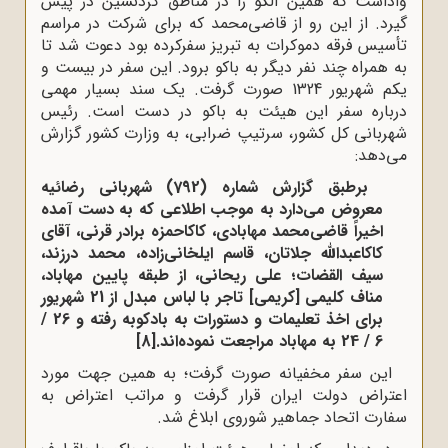
واداشت که همین الگو را در مناطق کردنشین در پیش
گیرد. از این رو از قاضی‌محمد که برای شرکت در مراسم
تأسیس فرقه دموکرات به تبریز سفرکرده بود دعوت شد تا
به همراه چند نفر دیگر به باکو برود. این سفر در بیست و
یکم شهریور 1324 صورت گرفت. یک سند بسیار مهمی
درباره سفر این هیئت به باکو در دست است. رئیس
شهربانی کل کشور، سرتیپ ضرابی، به وزارت کشور گزارش
می‌دهد:
برطبق گزارش شماره (792) شهربانی رضائیه
معروض می‌دارد به موجب اطلاعی که به دست آمده
اخیراً قاضی‌محمد مهابادی، کاکاحمزه برادر قرنی، آقای
کاکاعبدالله جلاتان، قاسم ایلخانی‌زاده، محمد درزند،
سیف القضات؛ علی ریحانی، از طبقه پایین مهاباد،
مناف کلیمی [کریمی] تاجر با لباس مبدل از 21 شهریور
برای اخذ تعلیمات و دستورات به بادکوبه رفته و 26 /
6 / 24 به مهاباد مراجعت نموده‌اند.
[8]
این سفر مخفیانه صورت گرفت؛ به همین جهت مورد
اعتراض دولت ایران قرار گرفت و مراتب اعتراض به
سفارت اتحاد جماهیر شوروی ابلاغ شد.