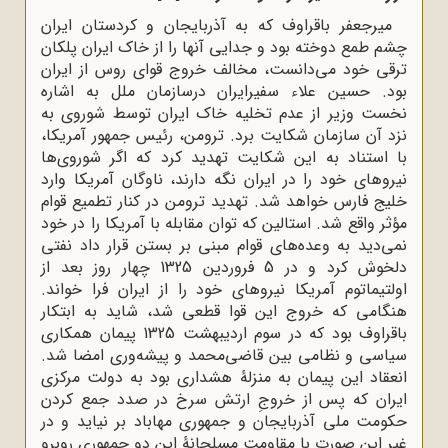
میرجعفر باقراوف که به آذربایجان و کردستان ایران
چشم طمع دوخته بود و جدایی آنها را از خاک ایران پلکان
ترقی خود می‌دانست، مخالف خروج قوای روس از ایران
بود. حسین علاء سفیرایران درسازمان ملل به اشاره
نخست وزیر از عدم تخلیه خاک ایران توسط شوروی به
نزد آن سازمان شکایت برد. ترومن، رئیس جمهور آمریکا،
با استناد به این شکایت تهدید کرد که اگر شوروی‌ها
نیروهای خود را در ایران نگه دارند، ناوگان آمریکا وارد
خلیج فارس خواهد شد. تهدید ترومن در کنار تطمیع قوام
مؤثر واقع شد. استالین که توان مقابله با آمریکا را در خود
نمی‌دید به وعده‌های قوام مبنی بر بستن قرار داد نفتی
دلخوش کرد و در 5 فروردین 1325 چهار روز بعد از
اولتیماتوم آمریکا نیروهای خود را از ایران فرا خواند.
هنگامی که خروج این قوا قطعی شد، شاید به ابتکار
باقراوف بود که در سوم اردیبهشت 1325 پیمان همکاری
سیاسی و نظامی بین قاضی‌محمد و پیشه‌وری امضا شد.
انعقاد این پیمان به منزلۀ هشداری بود به دولت مرکزی
ایران که پس از خروجِ ارتش سرخ در صدد جمع کردن
حکومت ملی آذربایجان و جمهوری مهاباد بر نیاید و در
غیر این صورت با مقاومت مسلحانۀ این دو جمهوری روبرو