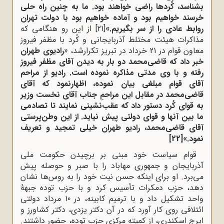
بشناسد، کُردها راضی خواهند بود. ما به چنین راه حلی
خرسند خواهیم بود و آماده خواهیم بود با دولت تهران
روابط عادی را از سر بگیریم.»
[21]
از این رو هنگامی که
مذاکرات هیئت مختلط آذربایجانی و کُرد با مظفر فیروز
معاون قوام در 21 خرداد در تبریز تکرارشد، «
رادیوی طهران
خبر داد که قاضی‌محمد دو بار به دیدن آقای مظفر فیروز
رفته و با وی مدتی مذاکره نموده است. رادیو از مراحم
آقای قوام مبلغی بیان نموده، اظهارنمود که آقای
قاضی‌محمد در مقابل این مراحمِ جناب آقای نخست وزیر
به قوای کُرد دستور داد که عقب‌نشینی نمایند تا تصادمی
ما بین آنها و قوای دولتی پیش نیاید. از این وطن‌پرستی
آقای قاضی‌محمد، رادیو طهران خیلی تمجید و تعریف
نمود.»
[22]
قوام سیاست خود مبنی بر برچیدن حکومت ملی
آذربایجان و جمهوری مهاباد را با صبر و حوصله پیش
می‌برد. او برای اینکه حسن نیت خود را به روس‌ها نشان
دهد، حزب دمکرات تأسیس کرد و با حزب توده جبهۀ
واحد تشکیل داد و با ترمیم کابینه، در 10 مرداد دولتی
ائتلافی روی کار آورد که در آن دکتر یزدی، دکتر کشاورز و
ایرج اسکندری، از کمیته مرکزی حزب توده، حضور داشتند.