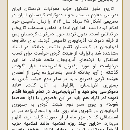
تاریخ دقیق تشکیل حزب دموکرات کردستان ایران
بدرستی معلوم نیست. حزب دموکرات کردستان ایران در
تحریفی آشکار 25 مرداد سال 1324 را زمان تأسیس خود
اعلام کرده است. اما این ادعا با تمامی مسلمات تاریخی
در تناقض است. بدون تردید حزب دموکرات کردستان پس
از فرقه دموکرات آذربایجان تأسیس گردید. برای باقراوف
آذربایجان بر کردستان تقدم داشت. چنانکه در اسناد
مشاهده شد باقراوف از هیئت کُردی خواست برای کسب
استقلال با ترک‌های آذربایجان متحد شوند، اما این
درخواست او مورد پذیرش قاضی‌محمد قرار نگرفت.
گذشته از آن، چنانکه قاسم ایلخانی‌زاده یکی از اعضای
هیئت کُردی تصریح دارد در سفر دوم هیئت کُردی به
جمهوری آذربایجان، باقراوف به آنان گفت:
«باید
دموکراسی بخواهید و آذربایجانی‌ها در تمام شهرها اقدام
نموده‌اند. اکراد هم باید در این خصوص با آنها هم‌صدا
شوند»
و چون سفر دوم هیئت کُردی به جمهوری
آذربایجان در شهریور ماه روی داد و ایلخانی‌زاده نیز در
استنطاقی که در مهر ماه از او صورت گرفته بود، اظهار
می‌دارد: «
دراین چند روزه اعلامیه مانند اعلامیه حزب
[فرقه] دموکرات تبریز در مهاباد انتشار خواهد یافت
»