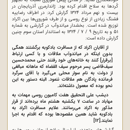
کُردها به سلاح اقدام کرده بود. ژاندارمری آذربایجان در
بیست و نهم مرداد 1324 گزارش کرد: در اطراف رضاییه
فشنگ زیادی از نوع روسی و از طرف شوروی‌ها بین اکراد
توزیع شده است. بخشدار میاندوآب در گزارشی به شماره
51 و به تاریخ 9 / 7 / 1324 به استاندار استان سوم چنین
گزارش داده است:
از آقایان اکراد که از مسافرت بادکوبه برگشتند همگی
بدون اینکه در میاندوآب ملاقات و با کسی ارتباط
[برقرار] کنند به خانه‌های خود رفتند حتی محمدحسین
سیف‌قاضی پسر مرحوم سیف القضاه که ماهانه مبالغی
از دولت به نام سوار محلی می‌گیرد با آقای سرگرد
فرمانده پادگان هم ملاقات ننمود. البته دستور به این
نحو بوده که معمول داشته‌اند.
دیشب علی التحقیق هفت کامیون روسی مهمات به
مهاباد در ساعت 7 یکشنبه هشتم ماه برده‌اند از قرار
مذکور به اکراد می‌رسانند. علایم مسافرت اکراد به
بادکوبه شاید همین مقصودها بوده که اقدام به اجرا
نمایند.
[12]
گزارش‌های متعددی از ارسال سلاح از جانب روس‌ها به