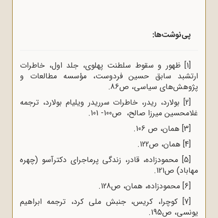
پی‌نوشت‌ها:
[1]
ظهور و سقوط سلطنت پهلوی، جلد اول، خاطرات
ارتشبد سابق حسین فردوست، مؤسسه مطالعات و
پژوهش‌های سیاسی، ص86.
[2]
بولارد، ریدر، خاطرات سرریدر ویلیام بولارد، ترجمه
غلامحسین میرزا صالح، ص100- 101.
[3]
همان، ص 106.
[4]
همان، ص122.
[5]
محمودزاده، قادر، زندگی پرماجرای دکترآسو (چهره
مهاباد) ص121.
[6]
محمودزاده، همان، ص128.
[7]
کوچرا، کریس، جنبش ملی کرد، ترجمه ابراهیم
یونسی، ص195.