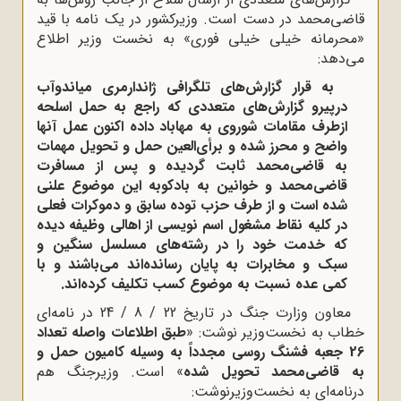
قاضی‌محمد در دست است. وزیرکشور در یک نامه با قید
«محرمانه خیلی خیلی فوری» به نخست وزیر اطلاع
می‌دهد:
به قرار گزارش‌های تلگرافی ژاندارمری میاندوآب
درپیرو گزارش‌های متعددی که راجع به حمل اسلحه
ازطرف مقامات شوروی به مهاباد داده اکنون عمل آنها
واضح و محرز شده و برأی‌العین حمل و تحویل مهمات
به قاضی‌محمد ثابت گردیده و پس از مسافرت
قاضی‌محمد و خوانین به بادکوبه این موضوع علنی
شده است و از طرف حزب توده سابق و دموکرات فعلی
در کلیه نقاط مشغول اسم نویسی از اهالی وظیفه دیده
که خدمت خود را در رشته‌های مسلسل سنگین و
سبک و مخابرات به پایان رسانده‌اند می‌باشند و با
کمی عده نسبت به موضوع کسب تکلیف کرده‌اند.
معاون وزارت جنگ در تاریخ 22 / 8 / 24 در نامه‌ای
خطاب به نخست‌وزیر نوشت: «
طبق اطلاعات واصله تعداد
26 جعبه فشنگ روسی مجدداً به وسیله کامیون حمل و
به قاضی‌محمد تحویل شده
» است. وزیرجنگ هم
درنامه‌ای به نخست‌وزیرنوشت: