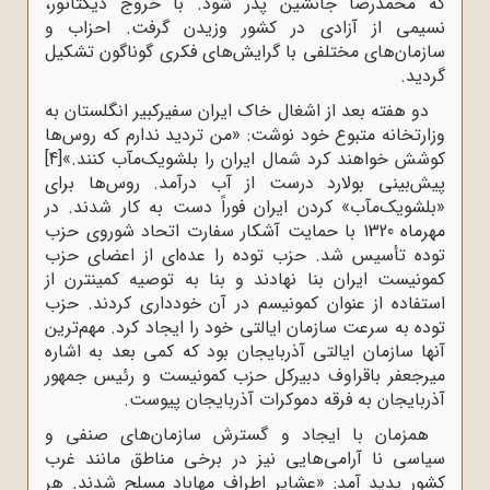
که محمدرضا جانشین پدر شود. با خروج دیکتاتور،
نسیمی از آزادی در کشور وزیدن گرفت. احزاب و
سازمان‌های مختلفی با گرایش‌های فکری گوناگون تشکیل
گردید.
دو هفته بعد از اشغال خاک ایران سفیرکبیر انگلستان به
وزارتخانه متبوع خود نوشت: «من تردید ندارم که روس‌ها
کوشش خواهند کرد شمال ایران را بلشویک‌مآب کنند.»
[4]
پیش‌بینی بولارد درست از آب درآمد. روس‌ها برای
«بلشویک‌مآب» کردن ایران فوراً دست به کار شدند. در
مهرماه 1320 با حمایت آشکار سفارت اتحاد شوروی حزب
توده تأسیس شد. حزب توده را عده‌ای از اعضای حزب
کمونیست ایران بنا نهادند و بنا به توصیه کمینترن از
استفاده از عنوان کمونیسم در آن خودداری کردند. حزب
توده به سرعت سازمان ایالتی خود را ایجاد کرد. مهم‌ترین
آنها سازمان ایالتی آذربایجان بود که کمی بعد به اشاره
میرجعفر باقراوف دبیرکل حزب کمونیست و رئیس جمهور
آذربایجان به فرقه دموکرات آذربایجان پیوست.
همزمان با ایجاد و گسترش سازمان‌های صنفی و
سیاسی نا آرامی‌هایی نیز در برخی مناطق مانند غرب
کشور پدید آمد: «عشایر اطراف مهاباد مسلح شدند. هر