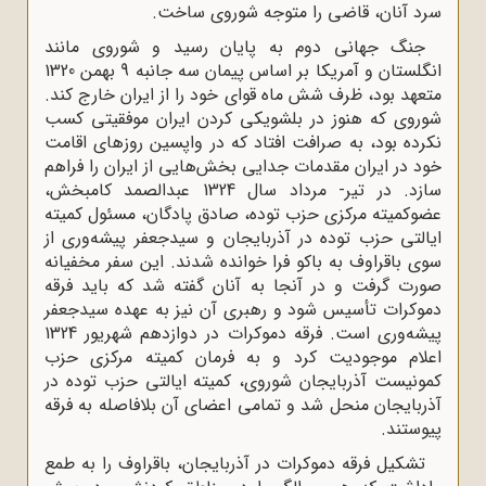
سرد آنان، قاضی را متوجه شوروی ساخت.
جنگ جهانی دوم به پایان رسید و شوروی مانند
انگلستان و آمریکا بر اساس پیمان سه جانبه 9 بهمن 1320
متعهد بود، ظرف شش ماه قوای خود را از ایران خارج کند.
شوروی که هنوز در بلشویکی کردن ایران موفقیتی کسب
نکرده بود، به صرافت افتاد که در واپسین روزهای اقامت
خود در ایران مقدمات جدایی بخش‌هایی از ایران را فراهم
سازد. در تیر- مرداد سال 1324 عبدالصمد کامبخش،
عضوکمیته مرکزی حزب توده، صادق پادگان، مسئول کمیته
ایالتی حزب توده در آذربایجان و سیدجعفر پیشه‌وری از
سوی باقراوف به باکو فرا خوانده شدند. این سفر مخفیانه
صورت گرفت و در آنجا به آنان گفته شد که باید فرقه
دموکرات تأسیس شود و رهبری آن نیز به عهده سیدجعفر
پیشه‌وری است. فرقه دموکرات در دوازدهم شهریور 1324
اعلام موجودیت کرد و به فرمان کمیته مرکزی حزب
کمونیست آذربایجان شوروی، کمیته ایالتی حزب توده در
آذربایجان منحل شد و تمامی اعضای آن بلافاصله به فرقه
پیوستند.
تشکیل فرقه دموکرات در آذربایجان، باقراوف را به طمع