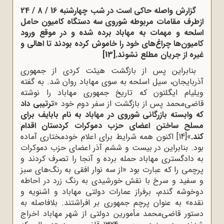
گزارش واصله حاکی است در شب چهارشنبه 16 / 8 / 24
ازطرف مقامات مربوطه شوروی سه دستگاه کامیون حامل
اسلحه و مهمات به مهاباد برده شده و در موقع ورود
کامیون‌ها چراغ‌های خود را خاموش کرده بودند تا اهالی و
غیره از جریان مطلع نشوند.
[13]
بنابراین پس از بازگشت هیئت کردی از جمهوری
آذربایجان، سیل اسلحه به سوی مهاباد روان شد. به گفته
ویلیام ایگلتون که تاریخ جمهوری مهاباد را نوشته
قاضی‌محمد پس از بازگشت از سفر دوم خود «
ترتیبی داد
که وابسته بازرگانی شوروی در مهاباد به نام بابایف برای
مسلح ساختن اعضای حزب دموکرات کردستان اقدام
کند.
»
[14]
اکنون همه شرایط برای اعلام خودمختاری آماده
بود. بنابراین در بیست و ششم آذر اعضای حزب دموکرات
به دادگستری مهاباد حمله برده و آنجا را تصرف کردند و
پرچمی را که عبارت بود «از سه نوار افقی به رنگ‌های سبز
و سفید و سرخ با نقش خورشیدی به رنگ زرد در احاطه
دوخوشه گندم، برفراز عمارات دولتی مهاباد و اشنویه و
نقده» به عنوان پرچم جمهوری بر افراشتند. بلافاصله به
دستور قاضی‌محمد مأمورین دولتی از شهر مهاباد اخراج