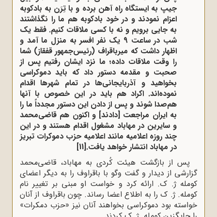
جیپ به ایستگاه راه آهن برده و با تِرَن به بادکوبه
اعزام نمودند و در خود بادکوبه هم ما را نگذاشتند
به جایی برویم و نه با کسی ملاقات کنیم. فقط یک
شب در ساعت 9 یک نفر افسر به منزل ما آمد و
اظهار داشت که میرباقراف (رئیس‌جمهور قفقاز) شما
را وقت ملاقات داده؛ ما نزد ایشان رفتیم پس از
صحبت و مقدمه دستور داد که باید دموکراسی
بخواهید و آذربایجانی‌ها در تمام شهرها اقدام
نموده‌اند. اکراد هم باید در این خصوص با آنها
هم‌صدا شوند و پس از دادن این دستور مجدداً ما را
به ایران مراجعت [دادند] و اکنون هم قاضی‌محمد
و سایرین در مهاباد مشغول اقدام هستند و در این
چند روزه اعلامیه مانند اعلامیه حزب دموکرات تبریز
در مهاباد انتشار خواهد یافت.
[11]
پس از بازگشت هیئت کُردی به مهاباد، قاضی‌محمد
گزارشی از دیدار و گفت وگو با باقراوف را به دیگر اعضای
کومله ژ. ک. ارائه کرد و خواست او مبنی بر تغییر نام
کومله. ژ. ک را به اطلاع اعضا رساند. چون باقراوف از آنان
خواسته بود دموکراسی بخواهند آنان نیز «حزب دمکرات»
را جایگزین کومله. ژ. ک کردند.