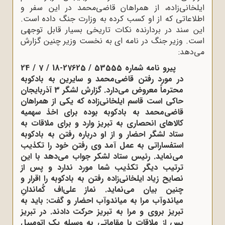
ایلخانی‌زاده، از همراهان قاضی‌محمد در این سفر و
اطلاعاتی که از او کسب کرده به وزارت جنگ داده است.
این سند در بردارنده نکات تاریخی بسیار قابل توجهی
است. وزیر جنگ در نامه ای به نخست وزیر چنین گزارش
می‌دهد:
پیرو نامه شماره 53555 / 27625-18 / 7 / 24
در مورد رفتن قاضی‌محمد و سایرین به بادکوبه
محترماً معروض می‌دارد. گزارش لشگر 3 آذربایجان
حاکی است قاسم ایلخانی‌زاده که یکی از همراهان
قاضی‌محمد به بادکوبه بوده برای اخذ سهمیه
کالاهای انحصاری به تبریز وارد و برای ملاقات به
ستاد لشگر احضار و از او درباره رفتن به بادکوبه
استفساراتی به عمل آمد وی رفتن خود را تکذیب
می‌نماید. رئیس ستاد لشکر جواب می‌دهد با این
ترتیب دیگر تکذیب شما مورد ندارد و پس از
نصایح زیاد ایلخانی‌زاده رفتن به بادکوبه را اقرار و
چنین بیان می‌نماید. نماز علی‌اف کُماندانِ
میاندوآب مرا به میاندوآب احضار و گفت: باید به
تبریز بروی و مرا به تبریز حرکت دادند. در تبریز
پس از ملاقات با مقاماتی به وسیله یک اتومبیل