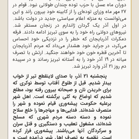
دوران ماه عسل با حزب توده چندان طولانی نبود. قوام در
27 مهر ماه وزرای توده‌ای را از کابینه خود بیرون راند و این
می‌توانست به منزله اعلام سیاستی جدید در دولت باشد.
در اول آذر یک گردان ژاندارم در زنجان مستقر شد.
نیروهای دولتی راه خود را به سوی تبریز ادامه دادند. فرقه
دمکرات آذربایجان که خطر را در نزدیکی خود احساس
می‌کرد، در جراید خود هشدار می‌داد که مردم آذربایجان
تا آخرین قطره خون خود خواهند جنگید. ارتش با تصرف
میانه در 19 آذر خود را به آستانه تبریز رساند و در سپیده
دم روز 21 آذر وارد تبریز شد.
پنجشنبه 21 آذر، با صدای لاینقطع تیر از خواب
بیدار شدیم. قبل از طلوع آفتاب توسط نوکری که
برای خریدن نان و صبحانه بیرون رفته بود، مطلع
شدیم که اوضاع به کلی برگشته است. اهل شهر
برعلیه حکومت پیشه‌وری قیام نموده و شهر را
متصرف شده‌اند. فدایی‌ها و مهاجرها را خلع سلاح
نموده و دسته دسته مردم شهری که مسلح
شده‌اند، مشغول تعقیب و دستگیری و قتل سران
و سرکردگان آنها می‌باشند. پیشه‌وری فرار کرده
است. نظمیه به تصرف اهل شهر درآمده است و