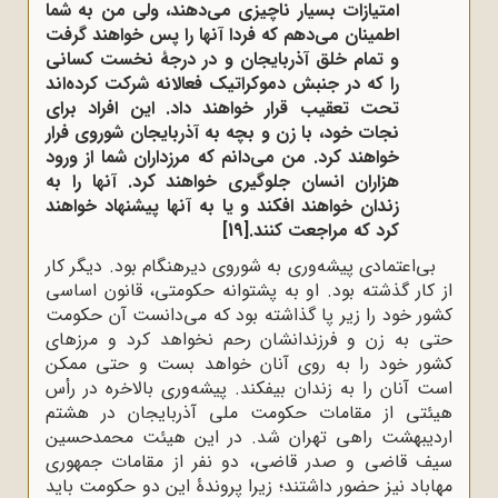
امتیازات بسیار ناچیزی می‌دهند، ولی من به شما
اطمینان می‌دهم که فردا آنها را پس خواهند گرفت
و تمام خلق آذربایجان و در درجۀ نخست کسانی
را که در جنبش دموکراتیک فعالانه شرکت کرده‌اند
تحت تعقیب قرار خواهند داد. این افراد برای
نجات خود، با زن و بچه به آذربایجان شوروی فرار
خواهند کرد. من می‌دانم که مرزداران شما از ورود
هزاران انسان جلوگیری خواهند کرد. آنها را به
زندان خواهند افکند و یا به آنها پیشنهاد خواهند
کرد که مراجعت کنند.
[19]
بی‌اعتمادی پیشه‌وری به شوروی دیرهنگام بود. دیگر کار
از کار گذشته بود. او به پشتوانه حکومتی، قانون اساسی
کشور خود را زیر پا گذاشته بود که می‌دانست آن حکومت
حتی به زن و فرزندانشان رحم نخواهد کرد و مرزهای
کشور خود را به روی آنان خواهد بست و حتی ممکن
است آنان را به زندان بیفکند. پیشه‌وری بالاخره در رأس
هیئتی از مقامات حکومت ملی آذربایجان در هشتم
اردیبهشت راهی تهران شد. در این هیئت محمدحسین
سیف قاضی و صدر قاضی، دو نفر از مقامات جمهوری
مهاباد نیز حضور داشتند؛ زیرا پروندۀ این دو حکومت باید