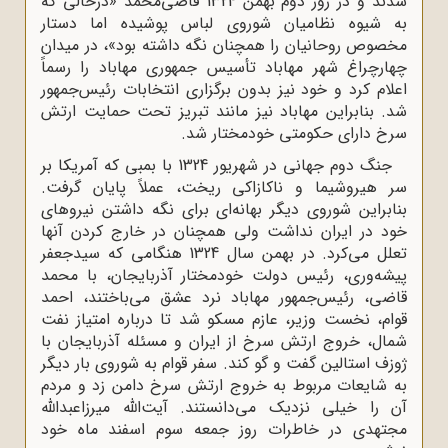
شدند و در روز دوم بهمن 1324 قاضی‌محمد «درحالی که
به شیوه نظامیان شوروی لباس پوشیده اما دستار
مخصوص روحانیان را همچنان نگه داشته بود»، در میدان
چهارچراغ شهر مهاباد تأسیس جمهوری مهاباد را رسماً
اعلام کرد و خود نیز بدون برگزاری انتخابات رئیس‌جمهور
شد. بنابراین مهاباد نیز مانند تبریز تحت حمایت ارتش
سرخ دارای حکومتی خودمختار شد.
جنگ دوم جهانی در شهریور 1324 با بمبی که آمریکا بر
سر هیروشیما و ناکازاکی ریخت، عملاً پایان گرفت.
بنابراین شوروی دیگر بهانه‌ای برای نگه داشتن نیروهای
خود در ایران نداشت ولی همچنان در خارج کردن آنها
تعلل می‌کرد. در بهمن سال 1324 هنگامی که سیدجعفر
پیشه‌وری، رئیس دولت خودمختار آذربایجان، با محمد
قاضی، رئیس‌جمهور مهاباد نرد عشق می‌باختند، احمد
قوام، نخست وزیر، عازم مسکو شد تا درباره امتیاز نفت
شمال، خروج ارتش سرخ از ایران و مسئله آذربایجان با
ژوزف استالین گفت ‌و گو کند. سفر قوام به شوروی بار دیگر
به شایعات مربوط به خروج ارتش سرخ دامن زد و مردم
آن را خیلی نزدیک می‌دانستند. آیت‌الله میرزاعبدالله
مجتهدی در خاطرات روز جمعه سوم اسفند ماه خود