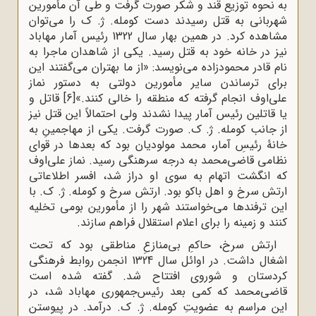
به نحوه توزیع قند و شکر صورت گرفت و طی آن مأمورین
شهربانی به قتل رسیدند دست کومله. ژ. ک را می‌توان
مشاهده کرد. در همین بهار سال 1322 رئیس آمار مهاباد
نیز در خانه خود به قتل رسید. یکی از شاهدان ماجرا به
نام قادر محمودزاده می‌نویسد: «از ما بهتران می‌گفتند این
برای ترساندن سایر مأمورین دولتی به دستور نماز
علی‌اوف انجام گرفته که منطقه را خالی کنند.»
[6]
قاتل و
یا قاتلین رئیس آمار پیدا نشدند ولی احتمالاً این قتل نیز
از جانب کومله. ژ. ک. صورت گرفت. یکی از مهاجمینِ به
خانۀ رئیسِ آمار، محمد مولودیان بود که بعدها در قوای
نظامی قاضی‌محمد به درجه سرهنگی رسید. نماز علی‌اوف
که انگشت اتهام به سوی او دراز شد، افسر اطلاعاتی
ارتش سرخ و اهل باکو بود. ارتش سرخ و کومله. ژ. ک. با
این ترفندها می‌خواستند شهر را از مأمورین بومی تخلیه
کنند و زمینه را برای اعلام استقلال فراهم سازند.
ارتش سرخ، حاکمِ بی‌منازعِ مناطقی بود که تحت
اشغال داشت. در اوائل سال 1324 انجمن روابط فرهنگی
کردستان و شوروی افتتاح شد. گفته شده است
قاضی‌محمد که کمی بعد رئیس‌جمهوری مهاباد شد، در
این مراسم به عضویتِ کومله. ژ. ک. درآمد. در پیوستن