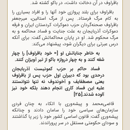
باقراوف در آن دخالت داشت، در باکو کشته شد.
باقراوف برای بلند پروازی خود آنها را و افراد بسیاری را
به کام مرگ فرستاد. پس از مرگ استالین، میرجعفر
باقراوف صحنه‌گردان حزب دموکرات کردستان ایران و فرقه
دموکرات آذربایجان به علت جنایت و فساد محاکمه و به
مرگ محکوم شد. او در پایان محاکماتش گفت: برای آنکه
درس عبرتی برای دیگران شود، پیشنهاد می‌کند:
به خاطر جنایاتش او [= خود باقراوف] را چهار
شقه کنند و به چهار دروازه باکو از تیر آویزان کنند.
فساد حاکم بر حزب کمونیست آذربایجان
درحدی بود که دبیران اول حزب پس از باقراوف
یعنی مصطفا‌یف و آخوندوف نه تنها نتوانستند
علیه این فساد کاری انجام دهند بلکه خود نیز
آلوده شدند.
[25]
قاضی‌محمد و پیشه‌وری با اتکاء به چنان فردی
سازمان‌های سیاسی خود را سامان دادند و چنانکه
پیشه‌وری گفت: قانون اساسی کشور خود را زیر پا گذاشتند
و سودای حکومتی مستقل در سر پروراندند.