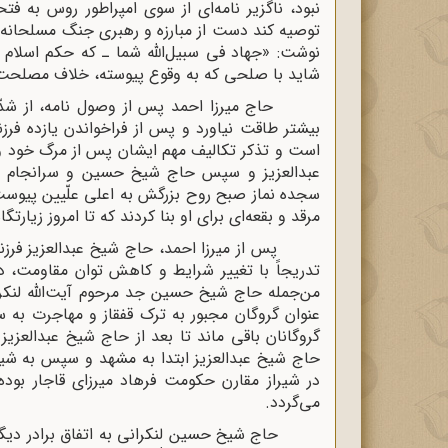
نبود، ناگزیر نامه‌اى از سوى امپراطور روس به 
توصیه کند دست از مبارزه و رهبرى جنگ مسلحانه ع
نوشت: «جهاد فى سبیل‌اللّه‌ شما ـ که حکم اسلام
شاید با صلحى که به وقوع پیوسته، خلاف مصلحت
حاج میرزا احمد پس از وصول نامه، از شدّت ت
بیشتر طاقت نیاورد و پس از فراخواندن یازده فرز
است و تذکر تکالیف مهم ایشان پس از مرگ خود و
عبدالعزیز و سپس حاج شیخ حسین و سرانجام سوّ
سجده نماز صبح روح بزرگش به اعلى علّیین پیوست
مرقد و بقعه‌اى براى او بنا کردند که تا امروز زیارت
پس از میرزا احمد، حاج شیخ عبدالعزیز فرزند ا
تدریجاً با تغییر شرایط و کاهش توان مقاومت، در
من‌جمله حاج شیخ حسین جد مرحوم آیت‌اللّه‌ لنکرا
عنوان گروگان مجبور به ترک قفقاز و مهاجرت به س
گروگانان باقى ماند تا بعد از حاج شیخ عبدالعزیز 
حاج شیخ عبدالعزیز ابتدا به مشهد و سپس به شیرا
در شیراز مقارن حکومت فرهاد میرزاى قاجار بو
مى‌گردد.
حاج شیخ حسین لنکرانى به اتفاق برادر دیگر که