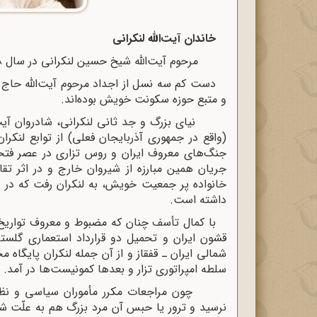
خاندان آیت‌اللّه‌ لنکرانى
مرحوم آیت‌الله شیخ حسین لنکرانی در سال 1268ش در محله سنگلج تهران دیده به جهان گشود.
دست کم سه نسل از اجداد مرحوم آیت‌اللّه‌ حاج 
و متبع حوزه سکونت خویش بوده‌اند.
نیاى بزرگ و جد ثانى لنکرانى، شادروان آیت‌ا
(واقع در جمهوری آذربایجان فعلی) از توابع لنکر
جنگ‌هاى معروف ایران و روس تزارى در عصر فتح
جریان همین مبارزه از شیروان خارج و در اثر تقا
خانواده پر جمعیت خویش، به لنکران رفت که در آن
داشته است.
با کمال تأسف چنان که مضبوط و معروف تواری
قشون ایران و تحمیل دو قرارداد استعمارى گلستا
شمالى ایران ـ قفقاز و از آن جمله لنکران پایگاه
سلطه امپراتورى تزار و بعدها کمونیست‌ها در آمد.
چون مراجعات مکرر مأموران سیاسى و نظامى 
نرسید و ترور یا حبس آن مرد بزرگ هم به علّت ش