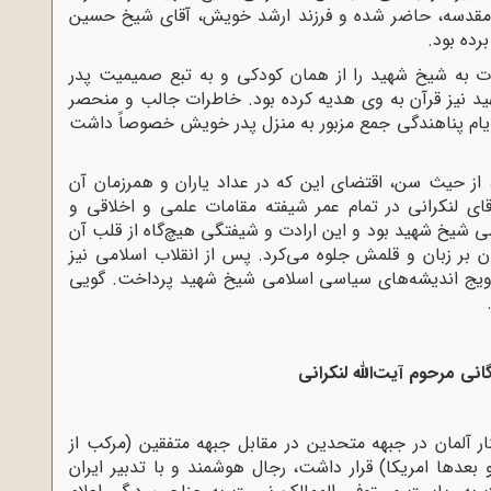
ه مقدسه، حاضر شده و فرزند ارشد خویش، آقاى شیخ حسین
رده بود.
ه شیخ شهید را از همان کودکى و به تبع صمیمیت پدر
 نیز قرآن به وى هدیه کرده بود. خاطرات جالب و منحصر
ایام پناهندگى جمع مزبور به منزل پدر خویش خصوصاً داشت
 حیث سن، اقتضاى این که در عداد یاران و همرزمان آن
اى لنکرانى در تمام عمر شیفته مقامات علمى و اخلاقى و
ى شیخ شهید بود و این ارادت و شیفتگى هیچ‌گاه از قلب آن
ن بر زبان و قلمش جلوه مى‌کرد. پس از انقلاب اسلامى نیز
ترویج اندیشه‌هاى سیاسى اسلامى شیخ شهید پرداخت. گویى
 مرحوم آیت‌اللّه‌ لنکرانى
آلمان در جبهه متحدین در مقابل جبهه متفقین (مرکب از
 بعدها امریکا) قرار داشت، رجال هوشمند و با تدبیر ایران