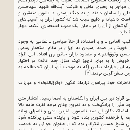
به ریاست مستوفى الممالک نسبت به جناحین درگیر اعلام
 مهاجر به رهبرى مافى و شرکت آیت‌اللّه‌ شهید سیدحسن
لى را سامان دادند و به جنگ رسمى با قشون متفقین و
است داهیانه و دقیق سبب شد که کشور ایران به آسیب‌هاى
وشه‌اى از آن را در دهان یک قدرت استعمارى افکند، دچار
دارد.
آلمانى ـ و با استفاده از خلأ سیاسى ـ نظامى به وجود
 خویش در صدد رسیدن به ایران در مقام استعمار رسمى
ن وثوق‌الدوله و معدود یاران خائن وى افتاد. این افراد
خویش را به بهاى ناچیز «یک منزل چند اتاقه» در اختیار
علیه این قرارداد ننگین (که به موجب آن، ایران تحت‌الحمایه
رس نقش‌آفرین بودند.
[3]
ت خود پیرامون قرارداد ننگین «وثوق‌الدوله» و مبارزات
 نهم اوت 1919 برابر با 1297 شمسى قراردادى بین ایران و انگلستان به امضا رسید. انتشار متن
د ملّى را برانگیخت و به تدریج چنان درجه نفرت عامه بالا
امضاکنندگان آن سند نامیمون، نفرین ابدى و ناسزاى زمانه
چه با فرخنده کشورى بنده شود و پاینده ملتى پراکنده شود
اى شیخ حسین لنکرانى بود که از عنفوان جوانى به خدمت