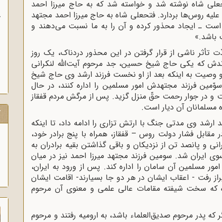
فتحعلى شاه نوشته شد و خواسته شد که به حاج میرزا احمد
لیه روس‌ها بردارد. فتحعلى شاه به حاج میرزا احمد مجتهد
ب
 است ـ ایجاد محذور کرده و آن را به ما نسبت مى‌دهند و
 باشد.»
أثر ناشى از قرار گرفتن در این محذور دردناک، یک روز
ندش که یکى حاج شیخ حسین، جد مرحوم آیت‌اللّه‌ لنکرانى
 وصیت به اینکه بعد از او نخست فرزند ارشد وى حاج شیخ
مین فرزند مجتهدش امور مسلمین را اداره کنند، در حال
 و در جوار رحمت حقّ منزل گزید. پس از مرگش مردم قفقاز
گاه مسلمانان آن دیار است.
ک
رشد وى مدتى جنگ با ارتش تزارى را ادامه داد، تا اینکه
 مقابل فشار دولت روس – قفقاز، همراه با پنج برادر خود،
نى و پانصد تن از نزدیکان و باقى گذاشتن بقیه برادران به
وى ایران شد. سومین فرزند مجتهد میرزا احمد نیز در میان
امور مسلمین آن سامان را اداره کند. پس از ورود به ایران،
ز رفت - اعقاب ایشان در هر دو جا بسیارند- اقامت ایشان
ده که سخت شیفته مقامات عالى علمى و معنوى آن مرحوم
 پدر مرحوم صدیق‌العلماء باشد، به ارومیه رفتند و مرحوم