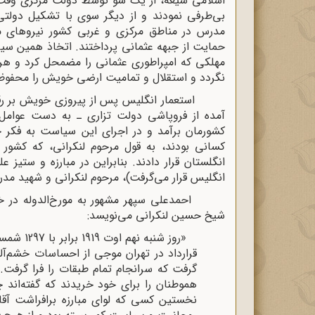
اسلامى شیعه، از یک سو توسط دولت مرکزى وقت 
بى‌طرفى نمودند و از دیگر سوى با تشکیل دولتى
مدرس در مناطق مرکزى و غربى کشور نیروهاى م
حمایت از جبهه عثمانى پرداختند. اتخاذ همین سی
مهلکى که امپراطورى عثمانى را مضمحل کرد و هر گ
نگردد و استقلال و تمامیت ارضى خویش را محفوظ 
استعمار انگلیس پس از پیروزى خویش بر رقیب 
آمده از فروپاشى دولت تزارى ـ به دست عوامل
کشورمان برآمد و در اجراى این سیاست به فکر حس
کسانى بودند، به قول مرحوم لنکرانى، که کشور 
انگلستان قرار دادند. بنابراین در مبارزه و ستیز 
انگلیس قرار مى‌گرفت)، مرحوم لنکرانى و شهید مد
احمدعلى سپهر مشهور به مورخ‌الدوله در خاطرا
شیخ حسین لنکرانى مى‌نویسد:
«روز شنبه
قرارداد در تهران موجى از احساسات خشم‌آلو
گرفت که سرانجام تمام طبقات را فرا گرفت. 
هموطنان را براى خود خریدند که گفته‌اند 
نخستین کسى که لواى مبارزه برافراشت آق