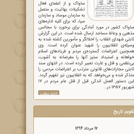
ساواک و از اعضای فعال
تشکیلات بهائیت و متصل
به سازمان موساد و سازمان
سیا، که برای کلیه اداره‌های
اواک‌ کشور در مورد آمادگی برای برخورد با مجالس
ذهبی و وعاظ مساجد ارسال شده است. در این گزارش
ابتی شهدای انقلاب را اخلالگر و مأمورین کشته شده به
سیله‌ی انقلابیون را شهید عنوان کرده است. وی
مچنین اعتراضات گسترده‌ی مردم و فریادهای اسلام
واهانه و استبداد ستیز آنها را مغرضانه به آشوب،
ی‌نظمی و قتل و غارت تعبیر کرده است. در انتهای سند
ابتی مجازات‌های قانونی مترتب بر اعتراضات مردمی را
تذکر شده و می‌خواهد که به انقلابیون نیز تفهیم گردد.
این دستور العمل اندکی قبل از قتل عام مردم در 17
هریور 1357 در...
ادامه مطلب
قویم تاریخ
17 مرداد 1298