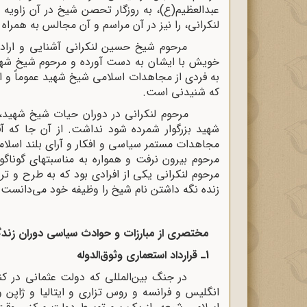
عبدالعظیم(ع)، به روزگار تحصن شیخ در آن زاوی
لنکرانى، را نیز در آن مراسم و آن مجالس به همراه ب
مرحوم شیخ حسین لنکرانى آشنایى و ارادت ب
خویش با ایشان به دست آورده و مرحوم شیخ شهید
به فردى از مجاهدات اسلامى شیخ شهید عموماً و 
که شنیدنى است.
مرحوم لنکرانى در دوران حیات شیخ شهید، از
شهید بزرگوار شمرده شود نداشت. از آن جا که آق
مجاهدات مستمر سیاسى و افکار و آراى بلند اسلام
مرحوم بیرون نرفت و همواره به مناسبتهاى گوناگو
مرحوم لنکرانى یکى از افرادى بود که به طرح و 
زنده نگه داشتن نام شیخ را وظیفه خود مى‌دانست.
مختصرى از مبارزات و حوادث سیاسى دوران زندگانى
1ـ قرارداد استعمارى وثوق‌الدوله
در جنگ بین‌المللى که دولت عثمانى در کنار 
انگلیس و فرانسه و روس تزارى و ایتالیا و ژاپن و