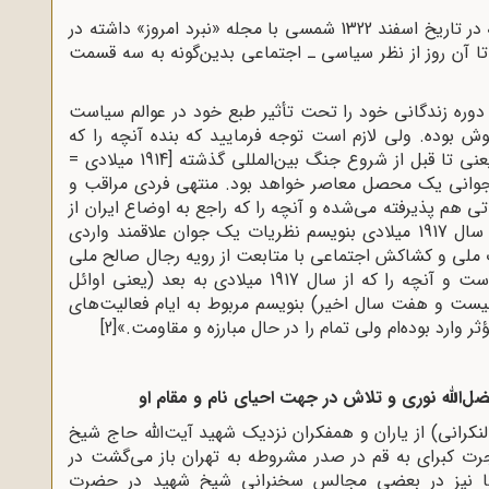
طبق نوشته آن مرحوم خود در مصاحبه‌اى که در تاریخ اسفند 1322 شمسى با مجله «نبرد امروز» داشته در
ا آن روز از نظر سیاسى ـ اجتماعى بدین‌گونه به سه قسمت
ه دوره زندگانى خود را تحت تأثیر طبع خود در عوالم سیاست
ش بوده. ولى لازم است توجه فرمایید که بنده آنچه را که
راجع به سیاست ایران نسبت به اوائل امر یعنى تا قبل از شروع جنگ بین‌المللى گذشته [1914 میلادى =
 از جوانى یک محصل معاصر خواهد بود. منتهى فردى مراقب و
تى هم پذیرفته مى‌شده و آنچه را که راجع به اوضاع ایران از
شروع تا پایان جنگ گذشته یعنى تا حدود سال 1917 میلادى بنویسم نظریات یک جوان علاقمند واردى
ت ملى و کشاکش اجتماعى با متابعت از رویه رجال صالح ملى
و پیروى از هادیان اجتماعى طى مى‌کرده است و آنچه را که از سال 1917 میلادى به بعد (یعنى اوائل
بیست و هفت سال اخیر) بنویسم مربوط به ایام فعالیت‌هاى
وارد بوده‌ام ولى تمام را در حال مبارزه و مقاومت.»
[2]
ضل‌اللّه‌ نورى و تلاش در جهت احیاى نام و مقام او
کرانى) از یاران و همفکران نزدیک شهید آیت‌اللّه‌ حاج شیخ
جرت کبراى به قم در صدر مشروطه به تهران باز مى‌گشت در
ا نیز در بعضى مجالس سخنرانى شیخ شهید در حضرت