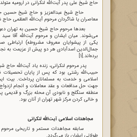
حاج شیخ على پدر آیت‌اللّه‌ لنکرانى در ارومیه متولد
حاج شیخ عبدالعزیز و حاج شیخ حسین جد آیت‌ا
معاصران یا شاگردان مرحوم آیت‌اللّه‌ العظمى حا
بعدها مرحوم حاج شیخ حسین به تهران دعوت 
مى‌شوند. میان ایشان و مرحوم آیت‌اللّه‌ آقا سید
یکی از پیشوایان معروف مشروطه) ارتباطى صمی
جمال‌الدین اسدآبادى هر دو پیش از عزیمت به نجف
برده‌اند.
[1]
پدر مرحوم لنکرانى، زنده یاد آیت‌اللّه‌ حاج شیخ
حبیب‌اللّه‌ رشتى بود که پس از پایان تحصیلات 
اسلامى و خدمت به مسلمانان پرداخت. بیت ایش
جهت حل مدافعات و عقد معاملات و انجام ازدواج و
منطقه سنگلج و نابودى آن محله بزرگ و قدیمى پرا
و خالى کردن مرکز شهر تهران از آنان بود.
مجاهدات اسلامى آیت‌اللّه‌ لنکرانى
سابقه مجاهدات مستمر و تاریخى مرحوم لنکرا
طولانى ایشان باز مى‌گردد.