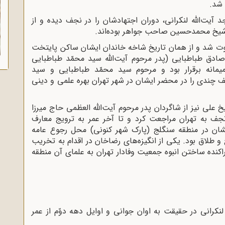
 شد.
للّه‌ لنکرانى، دوران اجتهادشان را در نجف دیده و از
ج شیخ محمدحسین صاحب جواهر بوده‌اند.
شد و از همان تاریخ شاخه خاندان ایشان ساکن پایتخت
 صادق طباطبایى (پدر مرحوم آیت‌اللّه‌ سید محمّد طباطبایى
مانه برقرار بود و مرحوم سید محمّد طباطبایى و سید
 چندى را در محضر ایشان در شهر تهران بهره علمى و دینى
 على نیز از شاگردان پدر مرحوم آیت‌اللّه‌ العظمى حاج میرزا
نجف به تهران مراجعت کرد و تا آخر عمر به ترویج معارف
ان در منطقه سنگلج (پارک شهر کنونى) محل رجوع عامه
 طلاق بود. یکى از انگیزه‌هاى رضاخان در اقدام به تخریب
کنده ساختن انبوه جمعیت وفادار تهران به علماى آن منطقه
نى در حقیقت به اوان جوانى و اوایل دهه دوّم از عمر