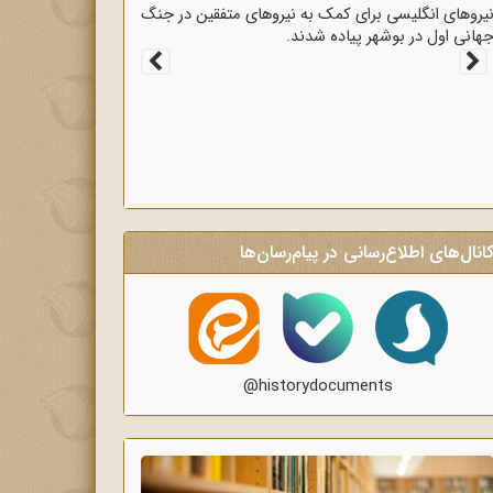
قرارداد 1919 که عملاً ایران را مستعمره انگلستان می‌کرد،
ه وسیله وثوق‌الدوله با انگلیسی‌ها امضا شد.
انال‌های اطلاع‌رسانی در پیام‌رسان‌ها
@historydocuments