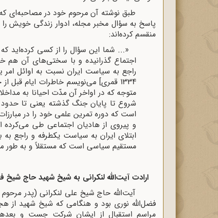
پاسخ به سؤال مخبر مجله، ادوار زندگى خویش را ت
منقسم کرده‌اند:
«... شما این سؤال را از کسى کرده‌اید ک
اجتماع گذرانیده و با سختی‌هاى آن هم خو
1334 قمرى] مى‌نویسم خاطرات ایام قبل
متوجه که در اواخر آن مدّت احیانا به مداخلا
است که دوره تمرین علمى خود را در مبارزا
ابتلاى ایران به سیاست یکطرفه و راجع به 
مستقیم سیاسى است که مستقلاً و به طور مؤثر 
ارادت آیت‌اللّه‌ لنکرانى به شیخ شهید حاج شیخ ف
آیت‌اللّه‌ حاج شیخ على لنکرانى (پدر مرحوم لن
فضل‌اللّه‌ نورى بود و هنگامى که شیخ شهید از ه
مراسم استقبال از ایشان شرکت جست و بعده