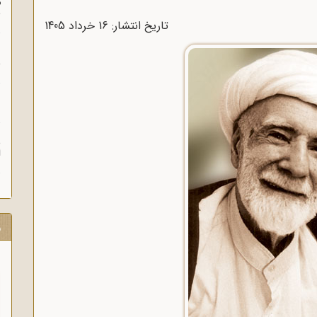
م
س
تاریخ انتشار: 16 خرداد 1405
ن
ش
ن
ش
ا
ر