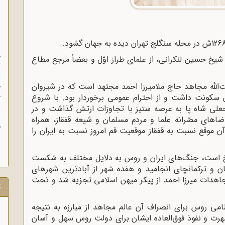
س
م
شیخ حسین لنکرانى، از علماى طراز اوّل و بعضاً مرجع مطاع
ث
و
للّه‌ مجاهد حاج ملامیرزا احمد مجتهد است که در شیروان
ه
خ
ان سکونت داشت و از احترام عمومى برخوردار بود. با شروع
ب
على شاه پا به عرصه ستیز با تجاوزات ارتش گذاشت و در
ث
ضاهاى مصّرانه علما و مردم مسلمان و شیعه قفقاز، همراه
م
 موقع نسبت به قفقاز موقعیت قم امروز نسبت به ایران را
ش
خ است، جنگ‌هاى ایران و روس به دلایل مختلف به شکست
ن و ترکمانچاى انجامید و هفده شهر از آبادترین شهرهاى
 مجاهدات میرزا احمد از پیکر میهن اسلامى تجزیه شد و تحت
ت
روس براى انصراف آن عالم مجاهد از مبارزه به نتیجه
هرت و نفوذ فوق‌العاده ایشان براى دولت روس سهل و آسان