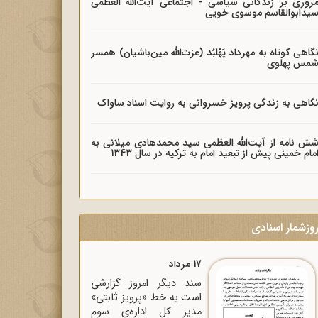
روری بر زندگانی سیاسی - اجتماعی آیت‌الله العظمی
یدابوالقاسم موسوی خویی
گاهی کوتاه به مهرداد پَهْلبُد (عزت‌الله مین‌باشیان) همسر
مس پهلوی
گاهی به زندگی پرویز خسروانی به روایت اسناد ساواک
ش نامه از آیت‌الله العظمی سید محمدهادی میلانی به
مام خمینی پیش از تبعید امام به ترکیه در سال 1343
وزشمار اسنادی
17 مرداد
سند دیگر امروز گزارشی
است به خط «پرویز ثابتی»
مدیر کل اداره‌ی سوم