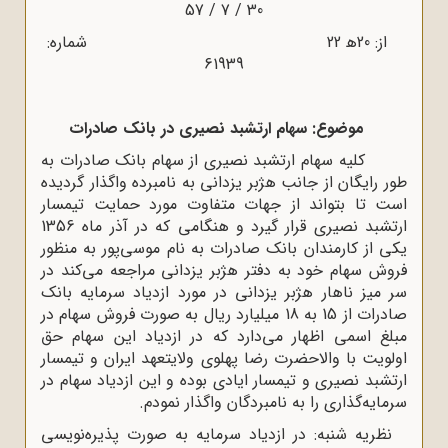
30 / 7 / 57
از: 20ﻫ 22 شماره:
61939
موضوع: سهام ارتشبد نصیرى در بانک صادرات
کلیه سهام ارتشبد نصیرى از سهام بانک صادرات به
طور رایگان از جانب هژبر یزدانى به نامبرده واگذار گردیده
است تا بتواند از جهات متفاوت مورد حمایت تیمسار
ارتشبد نصیرى قرار گیرد و هنگامى که در آذر ماه 1356
یکى از کارمندان بانک صادرات به نام موسى‌پور به منظور
فروش سهام خود به دفتر هژبر یزدانى مراجعه مى‌کند در
سر میز ناهار هژبر یزدانى در مورد ازدیاد سرمایه بانک
صادرات از 15 به 18 میلیارد ریال به صورت فروش سهام در
مبلغ اسمى اظهار مى‌دارد که در ازدیاد این سهام حق
اولویت با والاحضرت رضا پهلوى ولایتعهد ایران و تیمسار
ارتشبد نصیرى و تیمسار ایادى بوده و این ازدیاد سهام در
سرمایه‌گذارى را به نامبردگان واگذار نمودم.
نظریه شنبه: در ازدیاد سرمایه به صورت پذیره‌نویسى