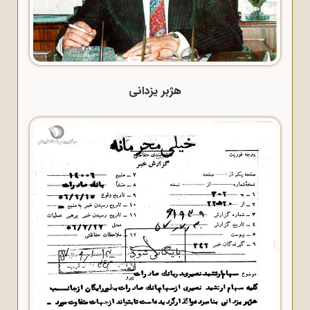
هژبر یزدانی