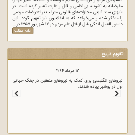
گسترده‌ی مردم و فریادهای اسلام خواهانه و استبداد ستیز آنها را
مغرضانه به آشوب، بی‌نظمی و قتل و غارت تعبیر کرده است. در
انتهای سند ثابتی مجازات‌های قانونی مترتب بر اعتراضات مردمی
را متذکر شده و می‌خواهد که به انقلابیون نیز تفهیم گردد. این
دستور العمل اندکی قبل از قتل عام مردم در 17 شهریور 1357 در...
ادامه مطلب
تقویم تاریخ
17 مرداد 1294
ان را مستعمره انگلستان می‌کرد، به وسیله
نیروهای انگلیسی برای کمک به نیروهای متف
شد.
اول در بوشهر پیاده شدند.