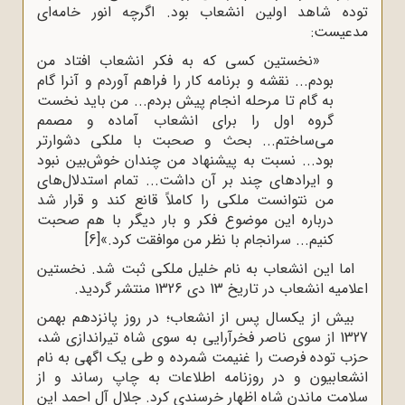
توده شاهد اولین انشعاب بود. اگرچه انور خامه‌ای
مدعیست:
«نخستین کسی که به فکر انشعاب افتاد من
بودم... نقشه و برنامه کار را فراهم آوردم و آنرا گام
به گام تا مرحله انجام پیش بردم... من باید نخست
گروه اول را برای انشعاب آماده و مصمم
می‌ساختم... بحث و صحبت با ملکی دشوارتر
بود... نسبت به پیشنهاد من چندان خوش‌بین نبود
و ایرادهای چند بر آن داشت... تمام استدلال‌های
من نتوانست ملکی را کاملاً قانع کند و قرار شد
درباره این موضوع فکر و بار دیگر با هم صحبت
کنیم... سرانجام با نظر من موافقت کرد.»
[6]
اما این انشعاب به نام خلیل ملکی ثبت شد. نخستین
اعلامیه انشعاب در تاریخ 13 دی 1326 منتشر گردید.
بیش از یکسال پس از انشعاب؛ در روز پانزدهم بهمن
1327 از سوی ناصر فخرآرایی به سوی شاه تیراندازی شد،
حزب توده فرصت را غنیمت شمرده و طی یک اگهی به نام
انشعابیون و در روزنامه اطلاعات به چاپ رساند و از
سلامت ماندن شاه اظهار خرسندی کرد. جلال آل احمد این