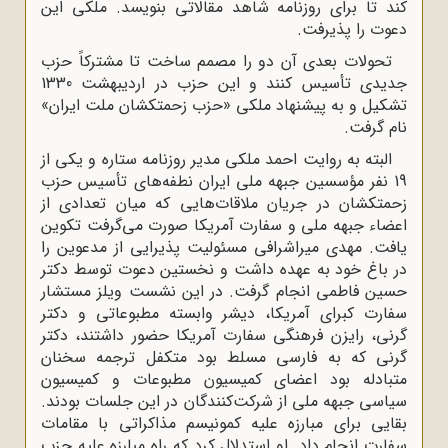
کند تا برای روزنامه شاهد مقالاتی بنویسد. ملکی این
دعوت را پذیرفت.
تحولات بعدی آن دو را مصمم ساخت تا مشترکاً حزب
جدیدی تأسیس کنند و این حزب در اردیبهشت 1330
تشکیل و به پیشنهاد ملکی «حزب زحمتکشان ملت ایران»
نام گرفت.
البته به روایت احمد ملکی مدیر روزنامه ستاره و یکی از
19 نفر مؤسسین جبهه ملی ایران نطفه‌های تأسیس حزب
زحمتکشان در جریان ملاقات‌هایی که میان تعدادی از
اعضاء جبهه ملی و سفارت آمریکا صورت می‌گرفت تکوین
یافت. مهدی میراشرافی مسئولیت پذیرایی از مدعوین را
در باغ خود به عهده داشت و نخستین دعوت توسط دکتر
حسین فاطمی انجام گرفت. در این نشست ویلز مستشار
سفارت کبرای آمریکا، دیشر وابسته مطبوعاتی و دکتر
گرنی، رایزن فرهنگی سفارت آمریکا حضور داشتند، دکتر
گرنی که به فارسی مسلط بود متکفل ترجمه سخنان
متبادله بود اعضای کمیسیون مطبوعات و کمیسیون
سیاسی جبهه ملی از شرکت‌کنندگان در این جلسات بودند.
بقایی برای مبارزه علیه کمونیسم مذاکراتی با مقامات
سفارت انجام داد. او استدلال کرد که راه مبارزه علیه حزب