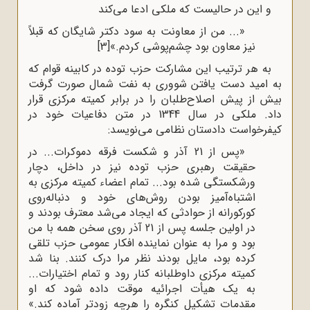
و این در حالیست که ملکی ادعا می‌کند
«... من از معاونت به سود دکتر شایگان که قبلاً
نیز معاون بود چشم‌پوشی کردم.»
[3]
به هر ترتیب این مشارکت حزب توده در کابینه قوام که
به امید دست یافتن شووری به نفت شمال صورت گرفت
بیش از پیش اصلاح‌طلبان را در برابر کمیته مرکزی قرار
داد. ملکی در سال 1344 در متن دفاعیات خود در
کیفرخواست دادستان نظامی می‌نویسد:
«پس از 21 آذر و شکست فرقه دموکرات... در
حقیقت رهبری حزب توده نیز در داخل، دچار
ورشکستگی شده بود... تمام اعضاء کمیته مرکزی به
اشتباه‌آمیز بودن روش‌های خود و دنباله‌روی
کورکورانه از حوادثی که ایجاد می‌شد معترف بودند و
در اولین جلسه پس از 21 آذر روی سخن همه با من
بود و مرا به عنوان نماینده افکار عمومی حزب تلقی
کرده بود، مایل بودند نظر مرا درک کنند. بنا شد
کمیته مرکزی داوطلبانه کنار رود و تمام اختیارات...
به یک هیأت اجرائیه موقت داده شود که او
مقدمات تشکیل کنگره را هرچه زودتر آماده کند.»