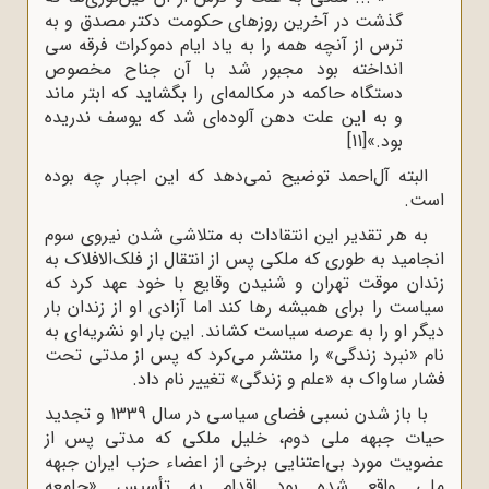
گذشت در آخرین روزهای حکومت دکتر مصدق و به
ترس از آنچه همه را به یاد ایام دموکرات فرقه سی
انداخته بود مجبور شد با آن جناح مخصوص
دستگاه حاکمه در مکالمه‌ای را بگشاید که ابتر ماند
و به این علت دهن آلوده‌ای شد که یوسف ندریده
بود.»
[11]
البته آل‌احمد توضیح نمی‌دهد که این اجبار چه بوده
است.
به هر تقدیر این انتقادات به متلاشی شدن نیروی سوم
انجامید به طوری که ملکی پس از انتقال از فلک‌الافلاک به
زندان موقت تهران و شنیدن وقایع با خود عهد کرد که
سیاست را برای همیشه رها کند اما آزادی او از زندان بار
دیگر او را به عرصه سیاست کشاند. این‌ بار او نشریه‌ای به
نام «نبرد زندگی» را منتشر می‌کرد که پس از مدتی تحت
فشار ساواک به «علم و زندگی» تغییر نام داد.
با باز شدن نسبی فضای سیاسی در سال 1339 و تجدید
حیات جبهه ملی دوم، خلیل ملکی که مدتی پس از
عضویت مورد بی‌اعتنایی برخی از اعضاء حزب ایران جبهه
ملی واقع شده بود اقدام به تأسیس «جامعه