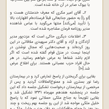
با بیوک صابر در آن خانه شده است.
2ـ آقای امیر مکری که معرف خدمتتان هست و
[او را] به حضور جنابعالی قبلاً فرستاده‌ام اظهارات بالا
را تأیید [می‌کند] منتها می‌گوید با عباس شاهنده
مدیر روزنامه فرمان مشاجره شده است.
3ـ اطلاعات دیگری حاکی است که عزت‌پور مدیر
آزادگان و آزاد و آقای دکتر سپهبدی ملاقاتی در این
روز کرده‌‌اند و صحبت‌هایی که مجال نوشتن در
اینجا نیست در منزل قوام گفته شده است که اگر
لازم باشد شفاهاً به عرض خواهم رسانید. در هر
حال افراد حزب عصبانی هستند. برای اطلاع عرض
شد.
[10]
بقایی برای گریختن از پاسخ تمارض کرد و در بیمارستان
رضا نور بستری شد و ممنوع‌الملاقات گردید و پس از
مرخصی از بیمارستان درخواست تشکیل جلسه داد که این
جلسه در پنجشنبه هفدهم مهرماه 1331 تشکیل شد و
بقایی تلویحاً به جناح ملکی حملاتی نمود که با پاسخ
خلیل ملکی مواجه شد از این رو جلسه بهم ریخت و چند
روز بعد با حمله چاقوکشان به دفتر حزب، خلیل ملکی و