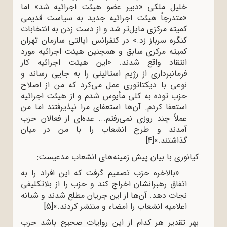
خلیل ملکی «دبیر عضو هیئت اجرائیه شد» اما
«متدرجاً هیئت اجرائیه جدید به سیاست قدیمی
کمیته مرکزی مایل‌تر شد و از دست زدن به انتخابات
کنگره سرباز زد.» در کنفرانس ایالتی سازمان تهران
کمیته مرکزی سابق و همچنین هیئت اجرائیه مورد
انتقاد واقع شدند. «این هیئت اجرائیه کار
فرمانبرداری از رژیم استالینی را به جایی رساند و
نوعی با دیکتاتوری عمل می‌کرد که من از اصلاح
حزب توده به کلی مأیوس شدم و از هیئت اجرائیه
استعفا کردم. آن‌ها استعفای مرا نپذیرفتند اما من
عملاً چند روزی نمی‌رفتم... عده‌ای از فعالان حزب
آمدند و طرح انشعاب را با من در میان
گذاشتند.»
[4]
کیانوری با بیان پیش زمینه‌های انشعاب مدعیست:
«بالاخره حزب تصمیم گرفت که این افراد را به
اتفاق رهبرانشان اخراج کند و حزب را از بلاتکلیفی
نجات دهد. آن‌ها از این جریان مطلع شدند و شبانه
اعلامیه انشعاب را امضاء و منتشر کردند.»
[5]
بهر تقدیر هر کدام از این روایات صحیح باشد حزب