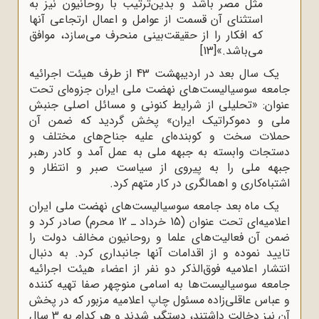
مثل مصر باشد و بدین‌ترتیب با روحانیون نیز به
استثنای آن قسمت از عوامل و اعمال ارتجاعی آنها
که افکار را از حقیقت‌بینی منحرف می‌سازد، موافق
می‌باشد.»
[13]
یک سال بعد در اردیبهشت 43 از طرف هیئت اجرائیه
جامعه سوسیالیست‌های نهضت ملی ایران جزوه‌ای تحت
عنوان: «تحلیلی از شرایط کنونی و مسائل اصلی جنبش
ملی و دموکراتیک ایران» پخش گردید که ضمن آن
حملات سخت و کوبنده‌ای علیه جناح‌های مختلف و
دستجات وابسته به جبهه ملی به عمل آمد و کادر رهبر
جبهه ملی را به پیروی از سیاست صبر و انتظار و
اشتباه‌کاری و اهمالگری در کار متهم کرد.
یک ماه بعد جامعه سوسیالیست‌های نهضت ملی ایران
اعلامیه‌ای تحت عنوان (15 خرداد ـ 12 محرم) صادر کرد و
ضمن آن فعالیت‌های علما و روحانیون مخالف دولت را
تایید نموده و از اقدامات آنها جانبداری کرد. به دنبال
انتشار اعلامیه فوق‌الذکر دو نفر از اعضاء هیئت اجرائیه
جامعه سوسیالیست‌ها به اسامی منوچهر صفا تهیه کننده
و عباس عاقلی‌زاده مسئول چاپ اعلامیه مزبور که در پخش
آن نیز دخالت داشتند، دستگیر شدند و هر کدام به 3 سال