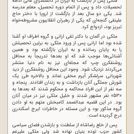
ملکی پس از بازگشت به ایران در دانشسرای عالی ادامه
تحصیلات داد و پس از اتمام دوره تحصیل، معلم مدرسه
شد. یکی دو سال بعد از بازگشت از اروپا با دختر حاج
علینقی گنجه‌ای که یکی از رهبران انقلابیون مشروطه‌خواه
تبریز بود، ازدواج کرد.
ملکی در آلمان با دکتر تقی ارانی و گروه اطراف او آشنا
شده بود اما ارانی پس از ورود ملکی به برلین تحصیلش
را به پایان رسانده و به ایران بازگشته بود و همین
آشنائی‌ها موجب شد که او بعدها تدریجاً به محافل
روشنفکری چپ که مجله‌ای نیز به نام دنیا منتشر
می‌کردند نزدیک شود. وجود این محافل روشنفکری از دید
شهربانی سرلشکر آیرم مخفی نماند و بالاخره طی یک
شورش جملگی آنان بازداشت و به زندان افتادند. پنجاه و
سه نفر از این افراد محاکمه و محکوم شدند که بعدها به
«53» نفر مشهور شدند و خلیل ملکی نیز در میان آنان
بود. در این قضیه عبدالصمد کامبخش متهم به لو دادن
گروه مذکور بود و این مسئله در خاطرات ایرج اسکندری
درج گردیده است.
پس از خلع رضاشاه از سلطنت و بازشدن فضای سیاسی
کشور حزب توده بنیان نهاده شد ولی ملکی علیرغم