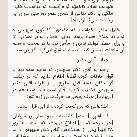
شهادت اسلام کاظمیّه گواه آنست که مناسبات خلیل
ملکی با دکتر بقائی از همان عصر روز سی تیر رو به
وخامت می‌گذارد.»
[9]
خلیل ملکی خواست که مضمون گفتگوی سپهبدی و
قوام به اطلاع اعضاء برسد. بقایی خود را به بی‌اطلاعی زد
و برای حفظ ظواهر فردی را مأمور کرد تا در صحت و سقم
آن ملاقات تحقیق کند. نتیجه تحقیق این‌گونه گزارش شد:
جناب آقای دکتر
راجع به آقای دکتر سپهبدی که شایع شده بود با
قوام ملاقات کرده قطعاً اطلاع دارید که در جلسه
گویندگان هفته قبل مطرح و از طرف آقای دکتر
سپهبدی تکذیب گردید. قرار است فردا شب هم در
این‌باره از طرف بعضی‌ها حرف‌هایی زده شود.
اطلاعاتی که من کسب کرده‌ام از این قرار است:
1ـ آقای [اسلام] کاظمیه عضو سازمان جوانان
[حزب زحمتکشان] اطلاع می‌دهد که ساعت 10 روز
28 [تیر] یکی از بستگانش آقای دکتر سپهبدی را در
منزل قوام دیده است و مشاجراتی هم بین مشارالیه