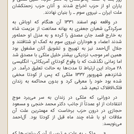
یاران او از حزب اخراج شدند و آنان حزب زحمتکشان
ملت ایران ـ نیروی سوم ـ را بنیان نهادند.
در واقعه نهم اسفند 1331 آن هنگام که اوباش به
سرکردگی شعبان جعفری به بهانه ممانعت از عزیمت شاه
به خارج قصد جان مصدق را کرده و به منزل او حمله‌ور
شدند اعضاء و هوداران نیروی سوم به کمک او شتافتند و
جلال آل‌احمد نیز به تهییج و تشویق آنان مشغول بود
همین امر موجب نزدیکی بیشتر خلیل ملکی با مصدق شد
اما زمانی نگذشت که با وقوع کودتای آمریکائی- انگلیسی
28 مرداد این ارتباط تا مدت‌ها به حالت تعلیق درآمد. در
شانزدهم شهرویور 1332 ملکی که پس از کودتا مخفی
شده بود خود را معرفی کرد و بدون محاکمه به زندان
فلک‌الافلاک تبعید شد.
در دورانی که ملکی در زندان به سر می‌برد موج
انتقادات از او عمدتاً از جانب دکتر محمد خنجی و مسعود
حجازی در درون حزب برخاست که مهمترین علت آن
ملاقات او با شاه چند ماه قبل از کودتا بود. آل‌احمد
می‌نویسد:
« ... ملکی به علت و ترس از آن کین‌توزی‌ها که