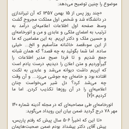
موضوع را چنین توضیح می‌دهد:
«چند روز پس از 15 بهمن 1357 که آن تیراندازی
در دانشگاه شد و شخص اول مملکت مجروح گشت
وسط صفحه اول اطلاعات اعلامیه‌ای درآمد به
ترتیب به امضای ملکی و عابدی و من و انورخامه‌ای
و حسین ملک و دکتر اپریم. به این مضامین که ما
از این سوءقصد خائنانه متأسفیم و الخ... خیلی
ساده. اما شما بگوئید به چه قصد؟ که همان شبانه
جمع شدیم و تا فردا صبح مدیر اطلاعات را
گیرآوردیم و متن اعلان را دیدیم، درست یادم است
که اپریم داشت دیوانه می‌شد و عابدی به لکنت
افتاده بود و خامه‌ای چه جوشی می‌زد... و آن وقت
چه می‌شد کرد؟ دل شیر می‌خواست چنان
اعلامیه‌ای را در آن روزها تکذیب کردن. اما ما
کردیم.»
[7]
انورخامه‌ای طی مصاحبه‌ای که در مجله آدینه شماره 140
مهر 78 درج گردید ضمن بیان این رویداد می‌گوید:
«تا این که اخیراً 6-5 سال پیش که رفتم پاریس،
پیش آقای دکتر پیشداد بودم ضمن صحبت‌هایمان