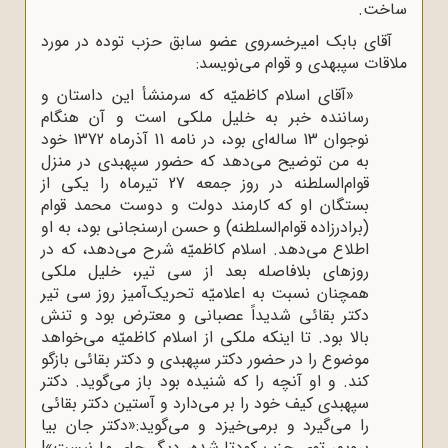
ساخت.
آقای بابک امیرخسروی عضو سابق حزب توده در مورد
ملاقات سپبهدی و قوام می‌نویسد:
«آقای اسلام کاظمیّه که سرمنشأ این داستان و
رساننده خبر به خلیل ملکی است و آن هنگام
نوجوان 13 ساله‌ای بود، در نامه 11 آذرماه 1372 خود
به من توضیح می‌دهد که حضور سپهبدی در منزل
قوام‌السلطنه در روز جمعه 27 تیرماه را یکی از
بستگان او که کارمند دولت و دوست محمد قوام
(برادرزاده قوام‌السلطنه) و حسن ارسنجانی بود، به او
اطلاع می‌دهد. اسلام کاظمیّه شرح می‌دهد، که در
روزهای بلافاصله بعد از سی تیر، خلیل ملکی
همچنان نسبت به اعلامیّه تحریک‌آمیز روز سی تیر
دکتر بقائی شدیداً عصبانی و معترض بود و تنش
بالا بود. تا اینکه ملکی از اسلام کاظمیّه می‌خواهد
موضوع را در حضور دکتر سپهبدی و دکتر بقائی بازگو
کند. و او آنچه را که شنیده بود باز می‌گوید. دکتر
سپهبدی کیف خود را بر می‌‌دارد و آستین دکتر بقائی
را می‌گیرد و برمی‌خیزد و می‌گوید:«دکتر جان بیا
برویم، توی حزب کودتا شده، دیگر جای ما نیست»!