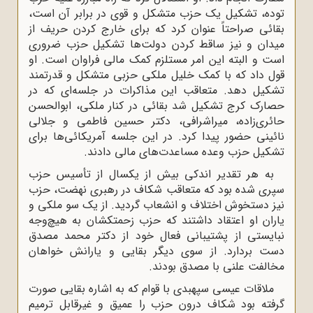
توده، تشکیل یک حزب متشکل و قوی در برابر آن است،
بقائی صراحتاً عنوان کرد که برای خارج کردن حریف از
میدان و نیز ساقط کردن دولت‌ها تشکیل حزب ضروری
است و البته این امر مستلزم کمک مالی فراوان است. او
قول داد که با کمک خلیل ملکی حزبی متشکل و قدرتمند
تشکیل دهد. متعاقب این مذاکرات در جلسه‌ای که در
حصارک کرج تشکیل شد بقائی در کنار ملکی، ابوالحسن
حائری‌زاده، میراشرافی، دکتر حسین فاطمی و جلالی
نائینی حضور پیدا کرد. در این جلسه آمریکائی‌ها برای
تشکیل حزب وعده مساعدت‌های مالی دادند.
به هر تقدیر اندکی بیش از یکسال از تأسیس حزب
سپری شده بود که متعاقب شکاف در رهبری نهضت، حزب
نیز دستخوش اختلاف و انشعاب گردید. از یک سو ملکی و
یاران او اعتقاد داشتند که حزب زحمتکشان به هیچ‌وجه
نبایستی از پشتیبانی فعال خود از دکتر محمد مصدق
دست بردارد. از سوی دیگر بقایی و یارانش خواهان
مخالفت علنی با مصدق بودند.
ملاقات عیسی سپهبدی با قوام که به اشاره بقایی صورت
گرفته بود شکاف درون حزب را عمیق و غیرقابل ترمیم