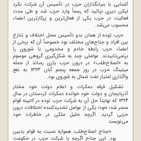
آشنایی با بنیانگذاران حزب در تأسیس آن شرکت نکرد
لیکن دیری نپائید که رسماً وارد حزب شد و طی مدت
فعالیت در حزب یکی از فعال‌ترین و پرکارترین اعضاء
محسوب می‌شد.
حزب توده از همان بدو تأسیس محل اختلاف و تنازع
بین افراد و جناح‌های مختلف بود خصوصاً آن که برخی از
اعضاء حزب رابطه خادم و مخدومی با شوروی را
برنمی‌تابیدند. عواملی چند به شکل‌گیری گروهی موسوم
به «اصلاح‌طلب» در درون حزب یاری رساند از جمله
میتینگ حزب در روز جمعه پنجم آبان 1323 به نفع
واگذاری امتیاز نفت شمال به شوروی بود.
تشکیل فرقه دمکرات و اعلام دولت خود مختار
آذربایجان و دولت خود خوانده دمکرات کردستان در سال
1324 که نهایتاً حل آن به شرکت حزب توده در کابینه قوام
منجر شد؛ خود؛ یکی از عوامل تشدیدکننده اختلافات درون
حزبی گردید. اگرچه خلیل ملکی در خاطرات خود
می‌نویسد:
«جناح اصلاح‌طلب همواره نسبت به قوام بدبین
بود. این جناح اگرچه با شرکت حزب در حکومت