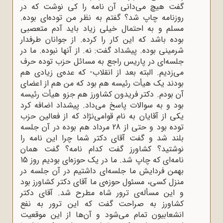
گفت هیچ می‌دانی آن نامه را کی نوشت که در
روزنامه چاپ شد؟ گفتم به نظر من توده‌ای بوده.
مسلم و به احتمال خیلی زیاد باید آدم متعصبی
بوده باشد که این کار را کرده. از جوانان طرفدار
شرمینی بوده. پیشداد گفت: نه. از آنها نبوده. ما در
جلسه‌ای در پاریس راجع به مسائل حزب توده حرف
می‌زدیم. البته بعد از انقلاب- که عده‌ی زیادی هم
بودند یک هیأت رئیسه هم بود که من هم از اعضای
آن بودم. دکتر فریدون کشاورز هم جزو هیأت رئیسه
بود و به سوالات پاسخ می‌داد. پیشداد اضافه کرد
یکی از آقایان به نام قوامی‌نژاد که از فعالین حزب
توده بود و حتی از 28 مرداد هم بوده در آن جلسه
بلند شد و گفت آقای دکتر شما چرا این نامه را
نوشتید؟ کشاورز گفت کدام نامه؟ گفت همان
نامه‌ای که چاپ شد. ما در یک حوزه‌ای بودیم روز 15
بهمن فردایش ما جلسه‌ای داشتیم در آن جلسه در
منزل کسی، مسئول حوزه‌ی ما آقای دکتر کشاورز بود
و این مسأله‌ی ترور شاه مطرح شد. آقای دکتر
کشاورز به صراحت گفت که این ترور به نفع
انشعابیون تمام می‌شود و آن‌ها از این موقعیت