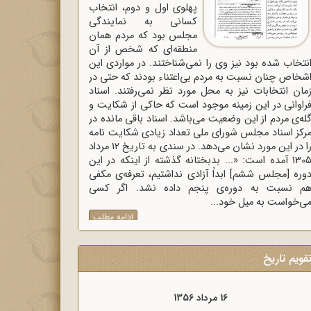
پهلوی اول و دوم، انتخاب
کسانی به نمایندگی
مجلس بود که مردم همان
منطقه‌ای که شخص از آن
نتخاب شده بود نیز وی را نمی‌شناختند. در مواردی این
شخاص چنان نسبت به مردم بی‌اعتناء بودند که حتی در
مان انتخابات نیز به محل مورد نظر نمی‌رفتند. اسناد
راوانی در این زمینه موجود است که حاکی از شکایت و
له‌ی مردم از این وضعیت می‌باشد. اسناد باقی مانده در
رکز اسناد مجلس شورای ملی تعداد زیادی شکایت نامه
را در این مورد نشان می‌دهد. در سندی به تاریخ 12 مرداد
1305 آمده است: «... بدبختانه گذشته از اینکه در این
وره [مجلس ششم] ابداً آزادی نداشتیم، تعرفه‌ی مکفی
م نسبت به دوره‌ی پنجم داده نشد. اگر کسی
ی‌خواست به میل خود...
ادامه مطلب
قویم تاریخ
16 مرداد 1357