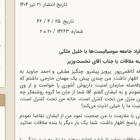
چ
تاریخ انتشار: 21 تير 1404
غ
ت
آ
م
ش
فراد جامعه سوسیالیست‌ها با خلیل ملکی
ینه ملاقات با جناب آقای نخست‌وزیر
ح
46 علی نیرومند. امراله کاظمی‌پور. پرویز پیشرو. چنگیز عشقی و احمد جاوید به
ی اظهار داشت: من چندی پیش یک مهمان خارجی داشتم که
لافاصله سازمان امنیت داریوش آشوری را خواست و از وی
مودم و به ایشان گفتم: آقا شما از جان ما گروه روشنفکر چه
لفن منزل من تحت کنترل است، خانه من تحت کنترل است،
ر
نیت ما را خیلی اذیت می‌کند!
ی با ملایمت با من صحبت نمود من از ایشان تقاضا نمودم
ر پاسخ اظهار داشت: شما یک بار دیگر با بنده ملاقات نمائید
ملاقات نمایم تا شاید اجازه بدهند ما نشریه نبرد زندگی را