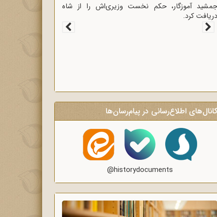
غاز سخنرانی‌های انتقادی و روشنگر وعاظ در لبیک به
یام امام به وعاظ و روحانیون برای روشنگری و
گاه‌سازی در منبرهای ماه رمضان.
انال‌های اطلاع‌رسانی در پیام‌رسان‌ها
@historydocuments