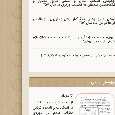
گونگی انتخاب شدن و نشدن شاپور بختیار و
لامحسین صدیقی به نخست وزیری در سال 1357
وهین شاپور بختیار به کارکنان رادیو و تلویزیون و واکنش
ن‌ها در دی ماه سال 1357
روری کوتاه به زندگی و مبارزات مرحوم حجت‌الاسلام
یخ علی‌اصغر مروارید
جت‌الاسلام علی‌اصغر مروارید (متوفی 1396/5/14)
وزشمار اسنادی
16 مرداد
از عجیب‌ترین موارد تقلب
در انتخابات و نادیده گرفتن
نظرات مردم در دوره‌ی