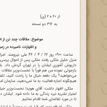
از: 20 ه‌ 2 (ی) تاریخ: 25 / 4 / 46
به: 312 دو نسخه شماره: 14263 / 20 ه‌ 2
موضوع: ملاقات چند تن از ا
و اظهارات نامبرده در زم
ساعت 0900 روز 22 / 4 / 
منزل خلیل ملکی رفتند ملکی پس از احوال پرس
داریوش آشوری ایشان را در تهران گردش داد. ب
بازجوئی نموده من هم فوراً با نخست‌وزیر ملاقات ن
می‌خواهید؟ یک دفعه خیال ما را راحت کنید، ت
هیچگونه اجازه فعالیت به ما نمی‌دهید، سازمان ام
ملکی اظهار داشت: آقای هویدا نخست‌وزیر خیل
امتیاز نشریه نبرد زندگی به ما داده شود. ایشان د
تا در مورد تقاضای شما اقدام نمائیم.
ملکی اضافه نمود که: قرار است مجدداً با ایشان 