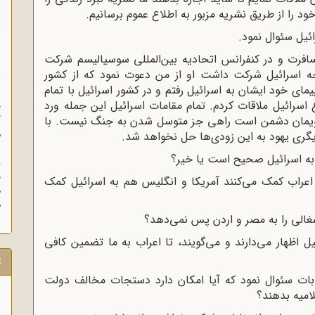
ود را از طریق نشریه مزبور به اطلاع عموم برسانیم.
ئیل سئوال نمود.
ن به اروپا مسافرت و در کنفرانس اتحادیه بین‌المللی سوسیالیسم شرکت
ا
رجه اسرائیل شرکت داشت او از من دعوت نمود که از کشور
ا
یمای خود ایشان به اسرائیل رفتم و در کشور اسرائیل با تمام
ز
 اسرائیل ملاقات کردم. تمام مقامات اسرائیل این جمله ورد
ف
لویمان دشمن است راهی جز متوسل شدن به جنگ نیست. با
گ
م
گری یهود به این زودی‌ها حل نخواهد شد.
 به اسرائیل صحیح است یا خیر؟
د
اعراب کمک می‌کنند آمریکا و انگلیس هم به اسرائیل کمک
ه
م
غالی را به مصر و اردن پس نمی‌دهد؟
اظهار می‌دارند و می‌گویند، تا اعراب به ما تضمین کافی
ت
ات سئوال نمود که آیا امکان دارد دستجات مخالف دولت
لامیه بدهند؟