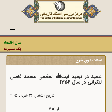
منو
سال اقتصاد مق
یک مسیر دشمن، ع
اسناد بدون شرح
تبعید در تبعید آیت‎‌الله العظمی محمد فاضل
لنکرانی در سال 1352
تاریخ انتشار: 26 خرداد 1405
از: 312