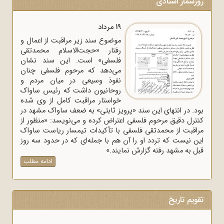
روزشمار اسنادی
19 مرداد
موضوع سند زیر مراقبت از اعمال و
رفتار «حجت‌الاسلام محمدتقی
فلسفی» است. این سند نشان
می‌دهد که مرحوم فلسفی چنان
نفوذ وسیعی در میان مردم و
روحانیون داشت که رئیس ساواک
خواستار مراقبت کامل از وی شده
بود. در انتهای این سند «پرویز ثابتی» به ضعف ساواک مشهد در
کنترل دقیق مرحوم فلسفی اعتراض کرده و می‌نویسد: «منظور از
مراقبت از محمدتقی فلسفی با تأکیدات تیمسار ریاست ساواک
این نیست که تردد او را آن هم با جمله‌ای که در حدود سه روز
قبل به مشهد رفته گزارش نمایند.»
ادامه مطلب
تقویم تاریخ