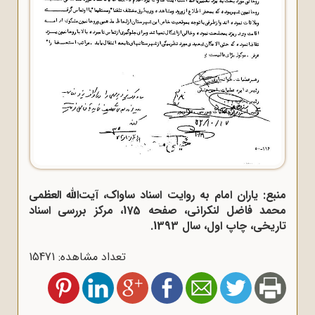
منبع: یاران امام به روایت اسناد ساواک، آیت‌الله العظمی
محمد فاضل لنکرانی، صفحه 175، مرکز بررسی اسناد
تاریخی، چاپ اول، سال 1393.
تعداد مشاهده: 15471