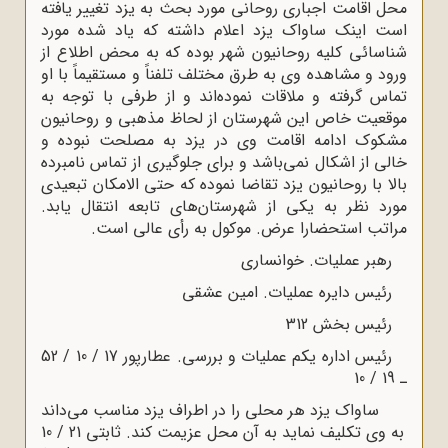
محل اقامت اجباری روحانی مورد بحث به یزد تغییر یافته
است اینک ساواک یزد اعلام داشته که یاد شده مورد
شناسائی کلیه روحانیون شهر بوده که به محض اطلاع از
ورود و مشاهده وی به طرق مختلف تلفناً و مستقیماً با او
تماس گرفته و ملاقات نموده‌اند و از طرفی با توجه به
موقعیت خاص این شهرستان از لحاظ مذهبی و روحانیون
مشکوک ادامه اقامت وی در یزد به مصلحت نبوده و
خالی از اشکال نمی‌باشد و برای جلوگیری از تماس نامبرده
بالا با روحانیون یزد تقاضا نموده که حتی الامکان تبعیدی
مورد نظر به یکی از شهرستان‌های تابعه انتقال یابد.
مراتب استحضارا عرض. موکول به رأی عالی است.
رهبر عملیات. خوانساری
رئیس دایره عملیات. امین عشقی
رئیس بخش 312
رئیس اداره یکم عملیات و بررسی. عطارپور 17 / 10 / 52
ـ 19 / 10
ساواک یزد هر محلی را در اطراف یزد مناسب می‌داند
به‌ وی تکلیف نماید به آن محل عزیمت کند. ثابتی 21 / 10