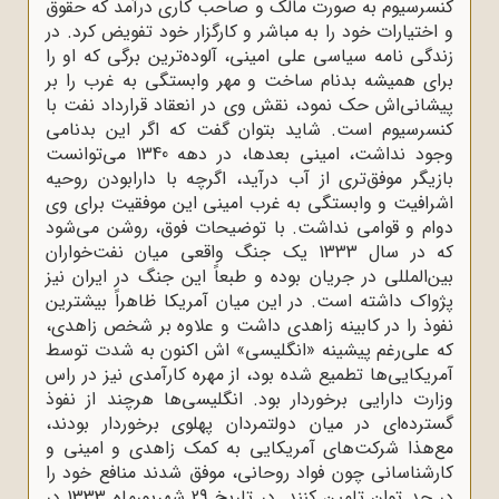
کنسرسیوم به صورت مالک و صاحب کاری درآمد که حقوق
و اختیارات خود را به مباشر و کارگزار خود تفویض کرد. در
زندگی‌ نامه سیاسی علی امینی، آلوده‌ترین برگی که او را
برای همیشه بدنام ساخت و مهر وابستگی به غرب را بر
پیشانی‌اش حک نمود، نقش وی در انعقاد قرارداد نفت با
کنسرسیوم است. شاید بتوان گفت که اگر این بدنامی
وجود نداشت، امینی بعدها، در دهه 1340 می‌توانست
بازیگر موفق‌تری از آب درآید، اگرچه با دارابودن روحیه
اشرافیت و وابستگی به غرب امینی این موفقیت برای وی
دوام و قوامی نداشت. با توضیحات فوق، روشن می‌شود
که در سال 1333 یک جنگ واقعی میان نفت‌خواران
بین‌المللی در جریان بوده و طبعاً این جنگ در ایران نیز
پژواک داشته است. در این میان آمریکا ظاهراً بیشترین
نفوذ را در کابینه زاهدی داشت و علاوه بر شخص زاهدی،
که علی‌رغم پیشینه «انگلیسی» اش اکنون به شدت توسط
آمریکایی‌ها تطمیع شده بود، از مهره کارآمدی نیز در راس
وزارت دارایی برخوردار بود. انگلیسی‌ها هرچند از نفوذ
گسترده‌ای در میان دولتمردان پهلوی برخوردار بودند،
مع‌هذا شرکت‌های آمریکایی به کمک زاهدی و امینی و
کارشناسانی چون فواد روحانی، موفق شدند منافع خود را
در حد توان تامین کنند. در تاریخ 29 شهریورماه 1333 در