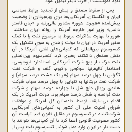
نفوذ کمونیست از طرف دیگر تبدیل نمود.
پس از سقوط مصدق و پیش از تجدید روابط سیاسی
ایران و انگلستان، آمریکایی‌ها برای بهره‌برداری از وضعیت
پیش‌آمده «هربرت هوور» مشاور عالی‌رتبه و «جان فاستر
دالس» وزیر امور خارجه آمریکا را روانه ایران ساختند.
هوور با مهارت مذاکرات مربوط به موضوع نفت را با کمک
سفیر آمریکا در ایران با دولت زاهدی به سوی تشکیل یک
کنسرسیوم بین‌المللی که کمپانی‌های نفتی آمریکا در آن
نقش عمده‌ای داشتند، رهبری کرد. کنسرسیوم بین‌المللی
نفت مرکب از پنج شرکت آمریکایی استاندارد نیوجرسی،
استاندار کالیفرنیا سوکونی واکیوم، گلف و شرکت نفت
تگزاس با چهل درصد سهام (هر یک هشت درصد سهام) و
شرکت نفت بریتانیا به تنهایی با چهل درصد سهام، شرکت
هلندی رویال داچ شل با چهارده درصد سهام و شرکت
نفت فرانسه با شش درصد سهام بود. دولت آمریکا در یک
اقدام بی‌سابقه، توسط دادستان کل آمریکا و موافقت
شورای امنیت ملی آن کشور به کمپانی‌های آمریکایی
شرکت‌کننده در کنسرسیوم در مقابل قانون ضدِ تراست آن
کشور مصونیت قانونی اعطا کرد تا آن کمپانی‌ها بتوانند با
دست باز در ایران وارد عمل شوند. کنسرسیوم نفت پس از