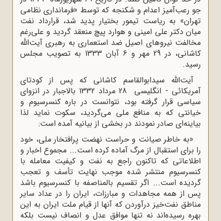
جو رعب‌آمیز اعدام و شکنجه که توسط «فرمانداری نظامی
تهران» به ریاست تیمور بختیار پدید شد، قرارداد نفت
میان دکتر علی امینی و هوارد پیچ منعقد گردید و علی‌رغم
مخالفت نیروهای اصیل ضد استعماری به رهبری آیت‌الله
کاشانی، در 29 مهر و 6 آبان 1333 به تصویب مجلس
رسید.
آیت‌الله سیدابوالقاسم کاشانی که پس از کودتای
آمریکائی - انگلیسی 28 مرداد 1332 بالاجبار در انزوای
سیاسی قرار گرفته بود، نتوانست در باره کنسرسیوم و
خیانتی که به منافع ملی می‌گردید، سکوت نماید لذا
بیاینه‌ای صادر نمودند در بخشی از بیانیه آمده است:
«به خاطر صیانت و حراست نهضت پرافتخار ملی، خود
را برای استقبال از مرگ آماده کرده است... مجموع اخبار و
اطلاعاتی که تاکنون راجع به نفت و کیفیت معامله با
کنسرسیوم منتشر شده موجب نهایت تأسف و تعجب
گردیده است... اگر تقسیم بالمناصفه با کنسرسیوم باشد
پس از همه مجاهدات و مبارزات، ایران را در عداد سایر
مناطق نفت‌خیز درآوردن که آنها از قیام ملت ایران به این
بهره رسیده‌اند نه تنها موافق عدل و انصاف نیست بلکه