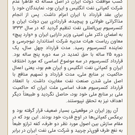
کسب موافقت دولت ایران در اصل مساله که ظاهراً عدم
شرکت کمپانی نفت انگلیس و ایران بود، نمایندگان خود را
برای عقد قرارداد با ایران اعزام داشت. پس از انجام
مذاکراتی طولانی و پیچیده، قراردادی بین دولت ایران و
کنسرسیوم بین‌المللی نفت تنظیم گردید که در سال 1333
به امضای دکتر علی امینی وزیر دارایی ایران و «وارد پیچ»
معاون ریاست هیات مدیره شرکت استاندارد نیوجرسی و
نماینده کنسرسیوم رسید. مدت قرارداد چهل سال، یک
دوره 25 ساله با حق تمدید در سه دوره پنج ساله بود.
قرارداد کنسرسیوم در سه موضوع اساسی که مورد اختلاف
ایران و کمپانی نفت انگلیس و ایران هم بود، یعنی اعمال
حاکمیت بر منابع ملی، مدت قرارداد و تسهیم منافع با
اصل ملی شدن صنعت نفت مغایرت داشت. با انعقاد
قرارداد کنسرسیوم هدف اساسی ملت ایران که حاکمیت
ملی بر منابع ملی خود بود، حاصل نگردید و طبیعتاً دیگر
اهداف نیز به تحقق نپیوستند.
آن روز ایران در موقعیتی بسیار ضعیف قرار گرفته بود و
برعکس کمپانی‌ها در اوج قدرت خود بودند. این بود که در
مقام سازش بین اصول مورد نظر دو طرف، کفه ترازو طبعاً
به نفع طرف قوی‌تر چربید و شرکت ملی نفت ایران در برابر