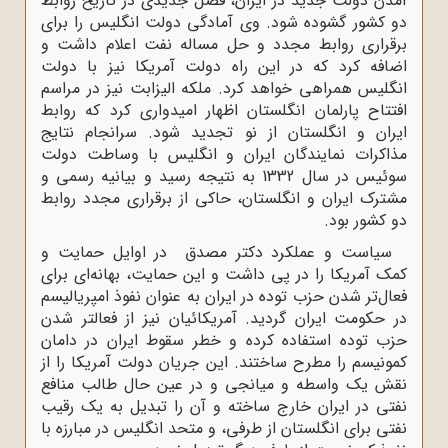
آمدن دولت جدید در ایران، فصل جدیدی در تاریخ روابط
دو کشور گشوده شود. وی آمادگی دولت انگلیس را برای
برقراری روابط مجدد و حل مساله نفت اعلام داشت و
اضافه کرد که در این راه دولت آمریکا نیز با دولت
انگلیس همراهی خواهد کرد. ملکه الیزابت نیز در مراسم
افتتاح پارلمان انگلستان اظهار امیدواری کرد که روابط
ایران و انگلستان از نو تجدید شود. سرانجام نتایج
مذاکرات نمایندگان ایران و انگلیس با وساطت دولت
سوئیس در سال 1332 به نتیجه رسید و بیانیه رسمی و
مشترک ایران و انگلستان، حاکی از برقراری مجدد روابط
دو کشور بود.
سیاست و عملکرد دکتر مصدق در اوایل حمایت و
کمک آمریکا را در پی داشت و این حمایت، بهانه‌ای برای
فعال‌تر شدن حزب توده در ایران به عنوان نفوذ امپریالیسم
در حکومت ایران گردید. آمریکائیان نیز از فعالتر شدن
حزب توده استفاده کرده و خطر سقوط ایران در دامان
کمونیسم را مطرح ساختند. این جریان دولت آمریکا را از
نقش یک واسطه و میانجی و در عین حال طالب منافع
نفتی در ایران خارج ساخته و آن را تبدیل به یک رقیب
نفتی برای انگلستان از طرفی، و متحد انگلیس در مبارزه با