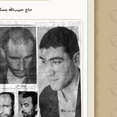
حاج حبیب‌الله عسکراو