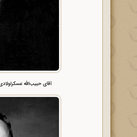
آقای حبیب‌الله عسکراولادی د