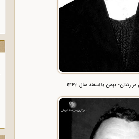
ت
و
آ
ر زندان- بهمن یا اسفند سال 1343