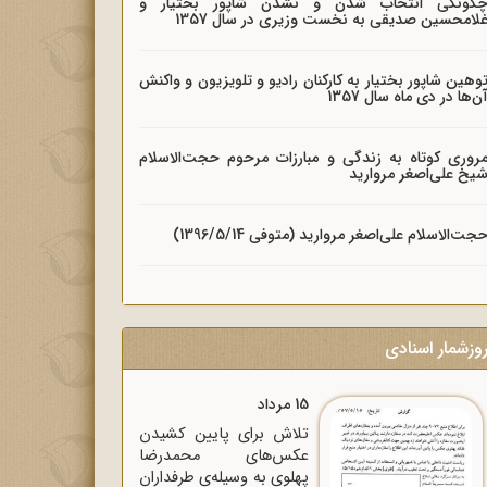
گونگی انتخاب شدن و نشدن شاپور بختیار و
لامحسین صدیقی به نخست وزیری در سال 1357
وهین شاپور بختیار به کارکنان رادیو و تلویزیون و واکنش
ن‌ها در دی ماه سال 1357
روری کوتاه به زندگی و مبارزات مرحوم حجت‌الاسلام
یخ علی‌اصغر مروارید
جت‌الاسلام علی‌اصغر مروارید (متوفی 1396/5/14)
وزشمار اسنادی
15 مرداد
تلاش برای پایین کشیدن
عکس‌های محمدرضا
پهلوی به وسیله‌ی طرفداران