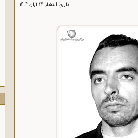
چ
تاریخ انتشار: 14 آبان 1404
غ
ت
آ
م
ش
ح
ر