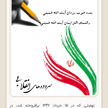
نهضتی که در 15 خرداد 1342 برافروخته شد، در