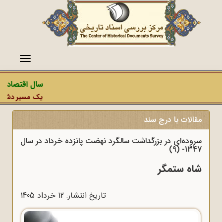
منو
سال اقتصاد مق
یک مسیر دشمن، ع
مقالات با درج سند
سروده‌ای در بزرگداشت سالگرد نهضت پانزده خرداد در سال
1347- (9)
شاه ستمگر
تاریخ انتشار: 12 خرداد 1405