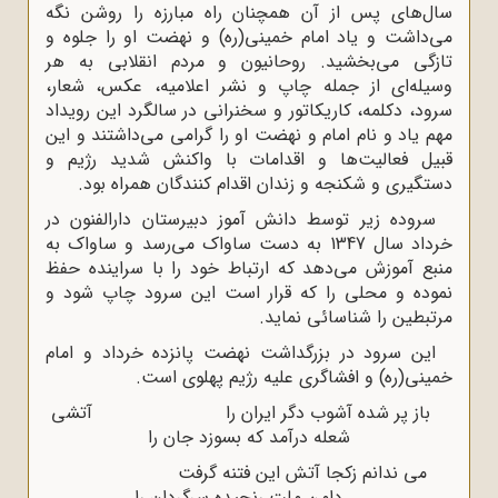
سال‌های پس از آن همچنان راه مبارزه را روشن نگه
می‌داشت و یاد امام خمینی(ره) و نهضت او را جلوه و
تازگی می‌بخشید. روحانیون و مردم انقلابی به هر
وسیله‌ای از جمله چاپ و نشر اعلامیه، عکس، شعار،
سرود، دکلمه، کاریکاتور و سخنرانی در سالگرد این رویداد
مهم یاد و نام امام و نهضت او را گرامی می‌داشتند و این
قبیل فعالیت‌ها و اقدامات با واکنش شدید رژیم و
دستگیری و شکنجه و زندان اقدام کنندگان همراه بود.
سروده زیر توسط دانش آموز دبیرستان دارالفنون در
خرداد سال 1347 به دست ساواک می‌رسد و ساواک به
منبع آموزش می‌دهد که ارتباط خود را با سراینده حفظ
نموده و محلی را که قرار است این سرود چاپ شود و
مرتبطین را شناسائی نماید.
این سرود در بزرگداشت نهضت پانزده خرداد و امام
خمینی(ره) و افشاگری علیه رژیم پهلوی است.
باز پر شده آشوب دگر ایران را آتشى
شعله درآمد که بسوزد جان ‌را
مى ندانم زکجا آتش این فتنه گرفت
دامن ملت رنجیده سرگردان را