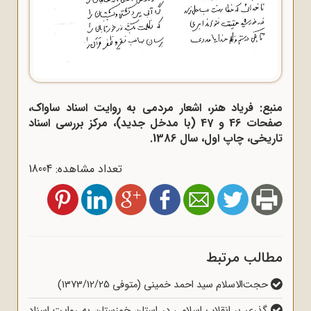
منبع: فریاد هنر، اشعار مردمی به روایت اسناد ساواک،
صفحات 46 و 47 (با مدخل جدید)، مرکز بررسی اسناد
تاریخی، چاپ اول، سال 1386.
تعداد مشاهده: 18004
مطالب مرتبط
حجت‌الاسلام سید احمد خمینی (متوفی 1373/12/25)
گذری بر انقلاب اسلامی در استان خوزستان به روایت اسناد