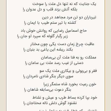
یک جنایت که نه تنها دل ملت را سوخت
بلکه آتش بزند قلب و دل عدوان را
تیرباران دو تن مرد مجاهد در دین
کشته با تیر ستم طیب با ایمان را
حاج اسماعیل رضایى که روانش خوش باد
زیر رگبار گلوله که سپرد او جان را
عاقبت چرخ زمان دست یکى چون مختار
بکند ریشه این یاغى بد بنیان را
مملکت رو به فنا ملت آن بى‌سامان
دستى از غیب رسد ملت بى سامان را
فقر و بى‌پولى و بیکارى ملت یک سو
سوى دیگر بنگر شادى نامردان را
خون رعیت بخورد شاه ستمگر زیرا
بنگر دعوت بى‌سابقه شاهان را
خود بپا کرده بساط طرب و عیش و نشاط
نشنود گوش دلش ناله محتاجان را
ناخدایى که خطا رفت به ساحل نرسد