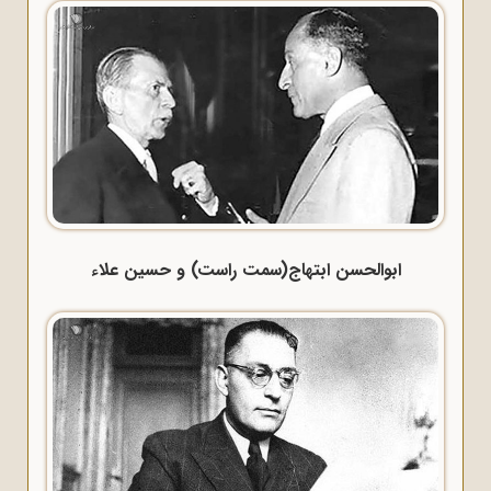
ابوالحسن ابتهاج(سمت راست) و حسین علاء