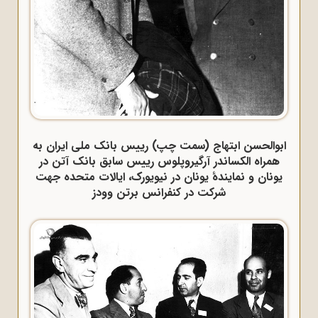
ابوالحسن ابتهاج (سمت چپ) رییس بانک ملی ایران به
همراه الکساندر آرگیروپلوس رییس سابق بانک آتن در
یونان و نمایندهٔ یونان در نیویورک، ایالات متحده جهت
شرکت در کنفرانس برتن وودز