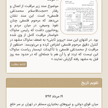
موضوع سند زیر مراقبت از اعمال و
رفتار «حجت‌الاسلام محمدتقی
فلسفی» است. این سند نشان
می‌دهد که مرحوم فلسفی چنان
نفوذ وسیعی در میان مردم و
روحانیون داشت که رئیس ساواک
خواستار مراقبت کامل از وی شده
بود. در انتهای این سند «پرویز ثابتی» به ضعف ساواک مشهد در
کنترل دقیق مرحوم فلسفی اعتراض کرده و می‌نویسد: «منظور از
مراقبت از محمدتقی فلسفی با تأکیدات تیمسار ریاست ساواک
این نیست که تردد او را آن هم با جمله‌ای که در حدود سه روز
قبل به مشهد رفته گزارش نمایند.»
ادامه مطلب
تقویم تاریخ
19 مرداد 1294
قوای انگلیس بوشهر را به اشغال خود درآوردند.