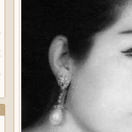
س
م
ث
و
ه
خ
ب
ث
م
ش
ت
17 مرداد 1298