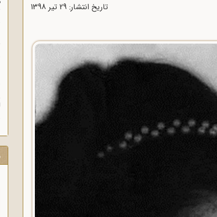
م
تاریخ انتشار: 29 تير 1398
س
ن
ش
ن
ش
ا
ر