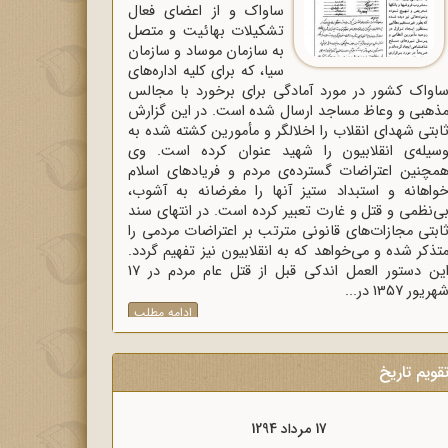
ساواک و از اعضای فعال
تشکیلات بهائیت و متصل
به سازمان موساد و سازمان
سیا، که برای کلیه اداره‌های
اواک‌ کشور در مورد آمادگی برای برخورد با مجالس
ذهبی و وعاظ مساجد ارسال شده است. در این گزارش
ابتی شهدای انقلاب را اخلالگر و مأمورین کشته شده به
سیله‌ی انقلابیون را شهید عنوان کرده است. وی
مچنین اعتراضات گسترده‌ی مردم و فریادهای اسلام
واهانه و استبداد ستیز آنها را مغرضانه به آشوب،
ی‌نظمی و قتل و غارت تعبیر کرده است. در انتهای سند
ابتی مجازات‌های قانونی مترتب بر اعتراضات مردمی را
تذکر شده و می‌خواهد که به انقلابیون نیز تفهیم گردد.
این دستور العمل اندکی قبل از قتل عام مردم در 17
هریور 1357 در...
ادامه مطلب
قویم تاریخ
17 مرداد 1294