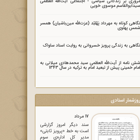
روری بر زندگانی سیاسی - اجتماعی آیت‌الله العظمی
یدابوالقاسم موسوی خویی
گاهی کوتاه به مهرداد پَهْلبُد (عزت‌الله مین‌باشیان) همسر
مس پهلوی
گاهی به زندگی پرویز خسروانی به روایت اسناد ساواک
ش نامه از آیت‌الله العظمی سید محمدهادی میلانی به
مام خمینی پیش از تبعید امام به ترکیه در سال 1343
وزشمار اسنادی
17 مرداد
سند دیگر امروز گزارشی
است به خط «پرویز ثابتی»
مدیر کل اداره‌ی سوم