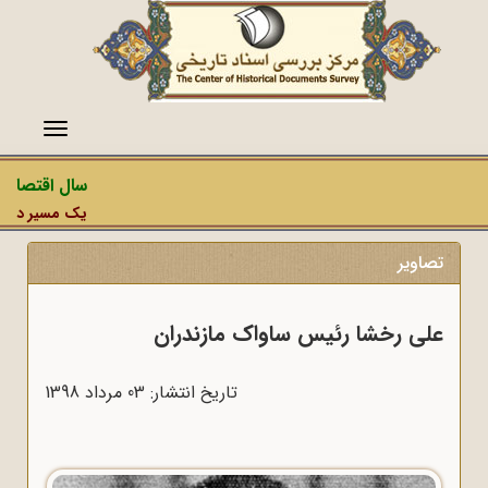
منو
سال اقتصاد م
یک مسیر دشمن، 
تصاویر
علی رخشا رئیس ساواک مازندران
تاریخ انتشار: 03 مرداد 1398