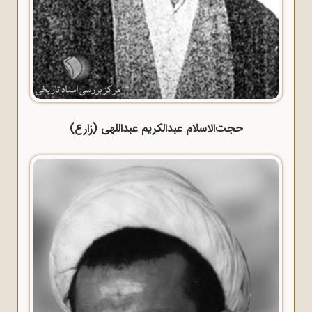
حجت‌الاسلام عبدالکریم عبداللهی (زارع)