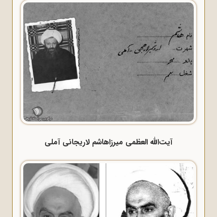
آیت‌الله العظمی میرزاهاشم لاریجانی آملی