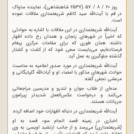
روز 20 / 8 / 57 (2537 شاهنشاهى)، نماینده ساواک
در قم با آیت‌الله سید کاظم شریعتمدارى ملاقات نموده
است.
آیت‌الله شریعتمدارى در این ملاقات با اشاره به حوادثى
که اخیراً در شهرهاى زنجان و همدان رخ داده اظهار
داشته: همان طوری که براى مقامات مرکزى پیغام
فرستاده‌ایم، می‌بایست سعى شود که از کشت و کشتار
گذشته جلوگیرى به عمل آید.
آیت‌الله شریعتمدارى در مورد صدور اعلامیه به مناسبت
حوادث شهرهاى مذکور با امضاء او و آیات‌الله گلپایگانى و
مرعشى نجفى گفته:
عده‌اى از طلاب جوان و تندرو و مدرسین مراجعاتى
می‌کنند و درخواست عکس‌العمل شدیدتر پیرامون
جریانات هستند.
آیت‌الله شریعتمدارى در دنباله اظهارات خود اضافه کرده:
اخبارى در زمینه قصد انجام سوء قصد به او
(شریعتمدارى) می‌رسد و از جانب ارتشبد اویسى به وى
اطلاع داده شده که اقدامات تأمینى از طرف فرماندارى