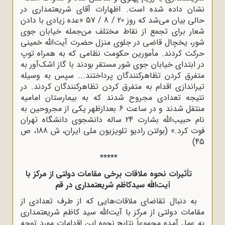
نشان داده شده است. اظهارات آقاى شریعتمدارى در
حالى بیان مى‌شد که روز 20 / 8 / 57 «عده زیادى با دادن
شعار براى تجمع از نقاط مختلف من‌جمله خیابان جوى
شور، یخچال قاضى در جلوى منزل حضرت آیت‌الله‌ خمینى
حرکت کردند. مأمورین حکومت نظامى که به همراه توپ
در ابتداى خیابان جوى ‌شور مستقر بودند با گاز اشک‌آور به
متفرق کردن تظاهرکنندگان پرداختند... سپس به وسیله
تیراندازى اقدام به متفرق کردن تظاهرکنندگان کردند. در
نتیجه تعدادى مجروح شدند که به بیمارستان امامیه
منتقل شدند و در ساعت 6 بعدازظهر یکى از مجروحین به
نام حبیب‌الله بشارت 24 ساله دانشجوى دانشگاه تهران
فوت کرد.» (بولتن رادیو تلویزیون ملى ایران، ش 188، ص
45)
*****
تأثیرات نحوه ملاقات برخى مقامات دولتى از مرکز با
آیت‌الله سیدکاظم شریعتمدارى در قم
به دنبال تقاضاى ملاقات‌هایى که از طرف تعدادى از
مقامات دولتى از مرکز با آیت‌الله سید کاظم شریعتمدارى
به عمل آمده مجموعاً نتایج نحوه این اقدامات مورد توجه