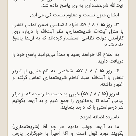
آیت‌الله شریعتمدارى به وى پاسخ داده شد:
ایشان منزل نیست و معلوم نیست کى می‌آید.
3ـ روز 15 / 8 / 57، افراد ناشناسى ضمن تماس تلفنى
با منزل آیت‌الله شریعتمدارى، نظر آیت‌الله را درباره روى
کارآمدن دولت نظامى استفسار کرده‌اند که به آن‌ها پاسخ
داده شده:
به اطلاع آقا خواهد رسید و بعداً می‌توانید پاسخ خود را
دریافت دارید.
4ـ روز 15 / 8 / 57، شخصى به نام منیرى از تبریز
تلفنى با آیت‌الله سید کاظم شریعتمدارى تماس گرفته و
اظهار داشته:
امروز (15 / 8 / 57) خبرى به دست ما رسیده که از مرکز
پیامى آمده تا روحانیون را جمع کنیم و به آن‌ها بگوئیم
هر درخواستى را که دارند بنمایند.
نامبرده اضافه نموده:
ما به آن‌ها جواب دادیم هر چه آقا (شریعتمدارى)
بگویند مورد قبول است و آقا اخیراً با خبرگزارى پارس