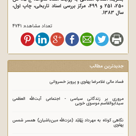
250، 251 و 499، مرکز بررسی اسناد تاریخی، چاپ اول،
سال 1383.
تعداد مشاهده: 4741
جدیدترین مطالب
فساد مالی غلامرضا پهلوی و پرویز خسروانی
مروری بر زندگانی سیاسی - اجتماعی آیت‌الله العظمی
سیدابوالقاسم موسوی خویی
نگاهی کوتاه به مهرداد پَهْلبُد (عزت‌الله مین‌باشیان) همسر شمس
پهلوی