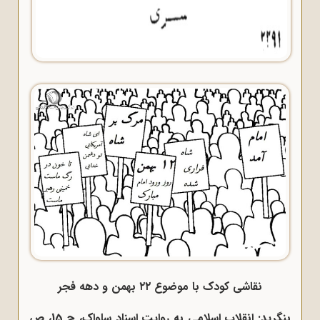
نقاشی کودک با موضوع ۲۲ بهمن و دهه فجر
بنگرید: انقلاب اسلامی به روایت اسناد ساواک، ج 15، ص