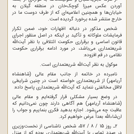
آوردن عکس میرزا کوچک‌خان در منطقه گیلان به
خیابان‌ها و همچنین اعلامیه‌اى که از طرف دوست ما در
خارج منتشر شده برخورد گردیده است.
شخص مذکور در دنباله اظهارات خود، ضمن تکرار
فرمایشات ملوکانه و تأکید بر اینکه در اصل منظور اجراى
قانون اساسى و برقرارى حکومت ائتلافى با نظر آیت‌الله
شریعتمدارى می‌باشد، در مورد ادامه برقرارى حکومت
نظامى در قم افزوده:
موکول به نظر آیت‌الله شریعتمدارى است.
نامبرده در خاتمه از جانب مقام عالى (شاهنشاه
آریامهر) از شریعتمدارى خواسته است در چنین شرایطى
لااقل مخالفتى ننماید که آیت‌الله شریعتمدارى پاسخ داده:
در وضع بسیار مشکلى قرار گرفته‌ایم و مقام عالى
(شاهنشاه آریامهر) هم آگاهى دارند چون نمی‌دانیم که
عاقبت چه می‌شود. اجازه بدهید فکرى بنماییم و جواب را
ان‌شاءالله بعداً عرض خواهیم کرد.
2ـ روز 15 / 8 / 57، شخص ناشناسى از نخست‌وزیرى
در صدد تماس با آیت‌الله شریعتمدارى بوده که از منزل