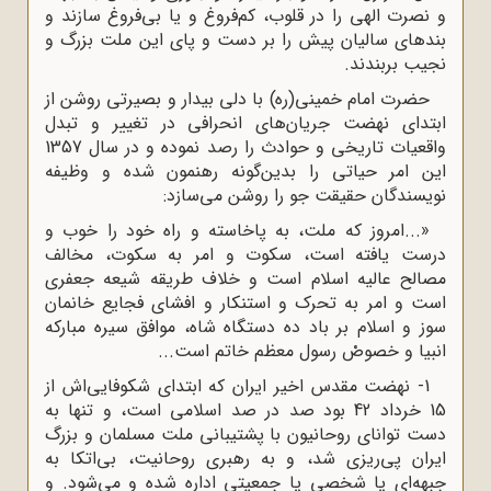
و نصرت الهی را در قلوب، کم‌فروغ و یا بی‌فروغ سازند و
بندهای سالیان پیش را بر دست و پای این ملت بزرگ و
نجیب بربندند.
حضرت امام خمینی(ره) با دلی بیدار و بصیرتی روشن از
ابتدای نهضت جریان‌های انحرافی در تغییر و تبدل
واقعیات تاریخی و حوادث را رصد نموده و در سال 1357
این امر حیاتی را بدین‌گونه رهنمون شده و وظیفه
نویسندگان حقیقت جو را روشن می‌سازد:
«...امروز که ملت، به پاخاسته و راه خود را خوب و
درست یافته است، سکوت و امر به سکوت، مخالف
مصالح عالیه اسلام است و خلاف طریقه شیعه جعفری
است و امر به تحرک و استنکار و افشای فجایع خانمان
سوز و اسلام بر باد ده دستگاه شاه، موافق سیره مبارکه
انبیا و خصوصْ رسول معظم خاتم است...
1- نهضت مقدس اخیر ایران که ابتدای شکوفایی‌اش از
15 خرداد 42 بود صد در صد اسلامی است، و تنها به
دست توانای روحانیون با پشتیبانی ملت مسلمان و بزرگ
ایران پی‌ریزی شد، و به رهبری روحانیت، بی‌اتکا به
جبهه‌ای یا شخصی یا جمعیتی اداره شده و می‌شود. و