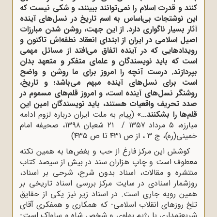
کنند و قدرت اسلام را نمی‌توانند ببینند، و شکی نیست که
این نوشتجات بی‌اساس به اسم تاریخ در نسل‌های آینده
آثار بسیار ناگواری دارد. از این جهت، روشن شدن مبارزات
اصیل اسلامی در ایران از ابتدای انعقاد نطفه‌اش تاکنون و
رویدادهایی که در آینده اتفاق می‌افتد از مسائل مهمی
است که باید نویسندگان و علمای متفکر و متعهد بدان
بپردازند. درست آنچه را امروز برای ما روشن و واضح
است برای نسل‌های آینده مبهم می‌باشد؛ و تاریخ،
روشنگر نسل‌های آینده است، و امروز قلم‌های مسموم در
صدد تحریف واقعیات هستند، باید نویسندگان امین این
قلم‌ها را بشکنند...»
(پیام به ملت ایران درباره لزوم ادامه
مبارزه‌، ۵ مرداد ۱۳۵۷ / ۲۱ شعبان ۱۳۹۸، صحیفه امام
خمینی(ره)، ج ۳ ، از ص ۴۳۱ تا ص ۴۳۵)
کوشش این مرکز فارغ از حب و بغض‌ها به همین نکته
معطوف است و چاپ هزاران سند در بیش از سیصد کتاب
منتشره و مقالات، اسناد بدون شرح، شرحی بر اسناد،
روزشمار اسنادی در سایت مرکز بررسی اسناد تاریخی بر
همین رویه جاری است. در اسناد زیر نیز یکی از حقایق
تلخ روزهای انقلاب اسلامی- که همکاری و همفکری آقای
شریعتمداری با رژیم پهلوی و شخص شاه و ساواک است-