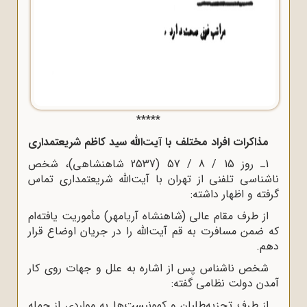
*****
مذاکرات افراد مختلف با آیت‌الله سید کاظم شریعتمدارى
1ـ روز 15 / 8 / 57 (2537 شاهنشاهى)، شخص
ناشناسى تلفنى از تهران با آیت‌الله شریعتمدارى تماس
گرفته و اظهار داشته:
از طرف مقام عالى (شاهنشاه آریامهر) مأموریت یافته‌ام
که ضمن مسافرت به قم آیت‌الله را در جریان اوضاع قرار
دهم.
شخص ناشناس پس از اشاره به علل و جهات روى کار
آمدن دولت نظامى گفته:
از طرف تجزیه‌طلبان و کمونیست‌ها به مواردى از جمله