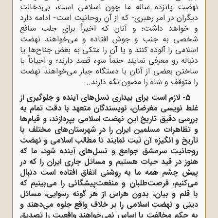
نهضت پانزده ساله ما چون اسلامی است، بی‌دخالت
دیگران در امر رهبری- که از آنِ روحانیت است- ادامه دارد
و خواهد داشت؛ و آنان که اخیراً برای جلب منافع
شخصی به جنب و جوش افتاده و می‌خواهند نهضت
اسلامی را آلوده کنند و یا آن را متکی به بعض جناح‌ها یا
دنباله رو معرفی نمایند حتماً سوء قصد دارند؛ و احیاناً با
ساختن بعضی از آنان با دستگاه جبار می‌خواهند نهضت
را متوقف و شاه را مصون نگه دارند...
5- لازم است برای بیداری نسل‌های آینده و جلوگیری از
غلط نویسی مغرضان، نویسندگان متعهد با دقت تمام به
بررسی دقیق تاریخ این نهضت اسلامی بپردازند، و قیام‌ها
و تظاهرات مسلمین ایران را در شهرستان‌های مختلف با
تاریخ و انگیزه آن ثبت نمایند تا مطالب اسلامی و نهضت
روحانیت سرمشق جوامع و نسل‌های آینده شود، ما که
هنوز در قید حیات هستیم و مسائل جاری ایران را که در
پیش چشم همه ما به روشنی اتفاق افتاده است دنبال
می‌کنیم، فرصت‌طلبان و منفعت‌پیشگانی را می‌بینیم که
با قلم و بیان، بدون هراس از هر گونه رسوایی، مسائل
دینی و نهضت اسلامی را بر خلاف واقع جلوه می‌دهند و
به حکم مخالفت با اساس نمی‌خواهند واقعیت را تصدیق