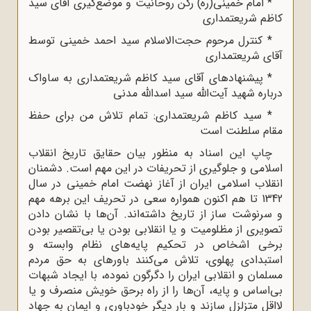
* امام خمینی(ره) رکن روحانیت و موضع‌گیری آقای سید
کاظم شریعتمداری
* کنترل مرحوم حجت‌الاسلام سید احمد خمینی توسط
آقای شریعتمداری
* پیشنهادهای آقای سید کاظم شریعتمداری به ساواک
درباره شهید آیت‌الله سید اسدالله مدنی
* سید کاظم شریعتمداری: تمام تلاش‌ من برای حفظ
مقام سلطنت است
چاپ این اسناد به منظور بیان حقایق تاریخ انقلاب
اسلامی و جلوگیری از تحریفات در این مهم است. دشمنان
انقلاب اسلامی ایران از آغاز نهضت امام خمینی در سال
1342 تا هم اکنون همواره سعی در تحریف این برهه مهم
و سرنوشت ساز از تاریخ داشته‌اند. آن‌ها با نشان دادن
تصویری از مظلومیت و یا انقلابی بودن یا بی‌تقصیر بودن
برخی اشخاص در تحکیم پایه‌های نظام وابسته و
استبدادی پهلوی، تلاش می‌کنند باورهای به حق مردم
مسلمان و انقلابی ایران را دگرگون نموده، با ایجاد شبهات
بی‌اساس و پایه، آن‌ها را از راه برحق خویش منصرف و یا
لااقل متزلزل سازند و بار دیگر خودباوری و ایمان به جهاد