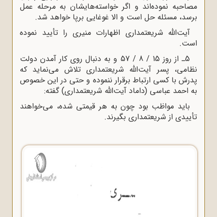
مصاحبه نموده‌اند و اگر خواسته‌هایشان به مرحله عمل
برسد، مسئله حل است و الا غوغایى برپا خواهد شد.
آیت‌الله شریعتمدارى اظهارات منیرى را تأیید نموده
است.
5ـ از روز 15 / 8 / 57 و به دنبال روى کار آمدن دولت
نظامى، پسر آیت‌الله شریعتمدارى تلاش می‌نماید که
پدرش با کسى ارتباط برقرار ننموده و حتى در این خصوص
به احمد عباسى (داماد آیت‌الله شریعتمدارى) گفته:
باید مواظب بود چون به هر قیمتى شده، می‌خواهند
تأییدى از شریعتمدارى بگیرند.