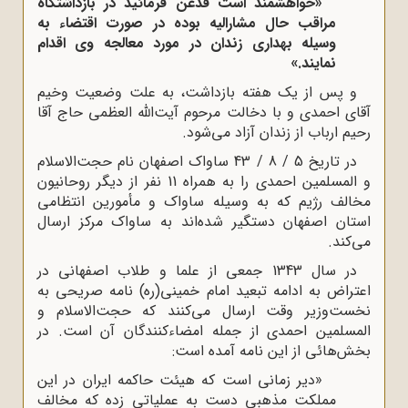
«خواهشمند است قدغن فرمائید در بازداشتگاه
مراقب حال مشارالیه بوده در صورت اقتضاء به
وسیله بهداری زندان در مورد معالجه وی اقدام
نمایند.»
و پس از یک هفته بازداشت، به علت وضعیت وخیم
آقای احمدی و با دخالت مرحوم آیت‌الله العظمی حاج آقا
رحیم ارباب از زندان آزاد می‌شود.
در تاریخ 5 / 8 / 43 ساواک اصفهان نام حجت‌الاسلام
و المسلمین احمدی را به همراه 11 نفر از دیگر روحانیون
مخالف رژیم که به وسیله ساواک و مأمورین انتظامی
استان اصفهان دستگیر شده‌اند به ساواک مرکز ارسال
می‌کند.
در سال 1343 جمعی از علما و طلاب اصفهانی در
اعتراض به ادامه تبعید امام خمینی(ره) نامه صریحی به
نخست‌وزیر وقت ارسال می‌کنند که حجت‌الاسلام و
المسلمین احمدی از جمله امضاءکنندگان آن است. در
بخش‌هائی از این نامه آمده است:
«دیر زمانی است که هیئت حاکمه ایران در این
مملکت مذهبی دست به عملیاتی زده که مخالف