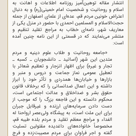
انتشار مقاله توهین‌آمیز روزنامه اطلاعات و اهانت به
اسلام و روحانیت و شخصیت امام خمینی(ره) و به دنبال
اعتراض خونین مردم قم، عده‌ای از علمای اصفهان از جمله
حجت‌الاسلام و المسلمین احمدی با حضور در منزل یکی از
معاریف شهر، نامه‌ای خطاب به مراجع تقلید تنظیم و
منتشر می‌نمایند که در قسمتی از این نامه چنین آمده
است:
«جامعه روحانیت و طلاب علوم دینیه و مردم
متدین این شهر (اساتید ـ دانشجویان ـ کسبه ـ
تجار و غیره) برای اظهار انزجار و تعظیم شعائر با
تعطیل عمومی نماز جماعت و دروس و منبر و
بازارها و خیابان‌ها همدردی و تأثر خود را ابراز
داشته و این اعمال ضدانسانی را که برخلاف قانون
حقوق بشر و ضداخلاق و عدالت اجتماعی است،
محکوم دانسته و این فاجعه بزرگ را که موجب از
دست دادن سرمایه‌های ارزنده و غیرقابل جبران
برای این ملت است، به پیشگاه ولی‌عصر ارواحنا له
الفداء و مراجع معظم تقلید و مردم بلده طیبه قم،
مخصوصاً خانواده‌های داغدیده مقتولین تسلیت
گفته و اجر فراوان برای مردم مصیبت‌زده و فرج