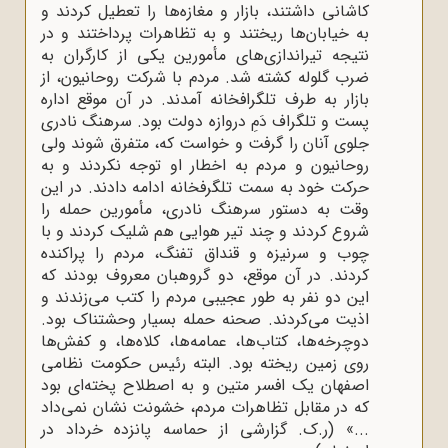
کاشانی داشتند، بازار و مغازه‌ها را تعطیل کردند و
به خیابان‌ها ریختند و به تظاهرات پرداختند و در
نتیجه تیراندازی‌های مأمورین یکی از کارگران به
ضرب گلوله کشته شد. مردم با شرکت روحانیون، از
بازار به طرف تلگرافخانه آمدند. در آن موقع اداره
پست و تلگراف دَمِ دروازه دولت بود. سرهنگ نادری
جلوی آنان را گرفت و خواست که، متفرق شوند ولی
روحانیون و مردم به اخطار او توجه نکردند و به
حرکت خود به سمت تلگرفخانه ادامه دادند. در این
وقت به دستور سرهنگ نادری، مأمورین حمله را
شروع کردند و چند تیر هوایی هم شلیک کردند و با
چوب و سرنیزه و قنداق‌ تفنگ، مردم را پراکنده
کردند. در آن موقع، دو گروهبان معروف بودند که
این دو نفر به طور عجیبی مردم را کتب می‌زندند و
اذیت می‌کردند. صحنه حمله بسیار وحشتناک بود.
دوچرخه‌ها، کتاب‌ها، عمامه‌ها، کلاه‌ها، و کفش‌ها
روی زمین ریخته بود. البته رئیس حکومت نظامی
اصفهان یک افسر متین و به اصطلاح پخته‌ای بود
که در مقابل تظاهرات مردم، خشونت نشان نمی‌داد
...» (ر.ک. گزارشی از حماسه پانزده خرداد در