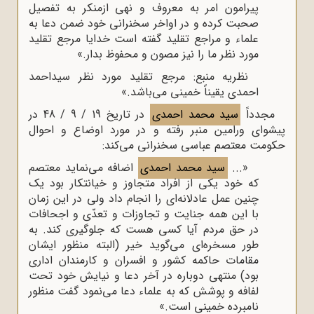
پیرامون امر به معروف و نهی ازمنکر به تفصیل
صحبت کرده و در اواخر سخنرانی خود ضمن دعا به
علماء و مراجع تقلید گفته است خدایا مرجع تقلید
مورد نظر ما را نیز مصون و محفوظ بدار.»
نظریه منبع: مرجع تقلید مورد نظر سیداحمد
احمدی یقیناً خمینی می‌باشد.»
مجدداً
سید محمد احمدی
در تاریخ 19 / 9 / 48 در
پیشوای ورامین منبر رفته و در مورد اوضاع و احوال
حکومت معتصم عباسی سخنرانی می‌کند:
«...
سید محمد احمدی
اضافه می‌نماید معتصم
که خود یکی از افراد متجاوز و خیانتکار بود یک
چنین عمل عادلانه‌ای را انجام داد ولی در این زمان
با این همه جنایت و تجاوزات و تعدّی و اجحافات
در حق مردم آیا کسی هست که جلوگیری کند. به
‌طور مسخره‌ای می‌گوید خیر (البته منظور ایشان
مقامات حاکمه کشور و افسران و کارمندان اداری
بود) منتهی دوباره در آخر دعا و نیایش خود تحت
لفافه و پوشش که به علماء دعا می‌نمود گفت منظور
نامبرده خمینی است.»