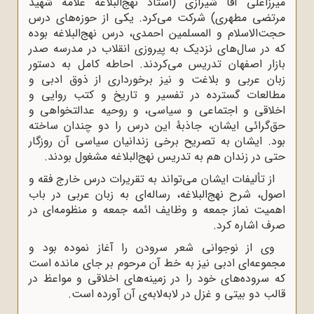
میرزاعلی آقا شیرازی (استاد نهج‌البلاغه علامه شهید
مرتضی مطهری) شرکت می‌کرد. یکی از حوزه‌های درس
حجت‌الاسلام و المسلمین احمدی، درس نهج‌البلاغه بوده
که در سال‌های نزدیک به پیروزی انقلاب در مدرسه صدر
بازار اصفهان تدریس می‌کردند. احاطه کامل به دستور
زبان عربی و بلاغت و نیز برخورداری از ذوق ادبی و
مطالعات گسترده در تفسیر و تاریخ و کتب روایی و
اخلاقی و اجتماعی و سیاسی، و روحیه عدالتخواهی و
حق‌گرائی ایشان، جاذبۀ این درس را دو چندان ساخته
بود. ایشان به تصریح برخی زندانیان سیاسی آن روزگار
حتی در زندان هم به تدریس نهج‌البلاغه مشغول بودند.
از تألیفات ایشان می‌تواند به تقریرات درس خارج فقه و
اصول، شرح نهج‌البلاغه، رساله‌ای به زبان عربی در باب
اهمیت نماز جمعه و وظایف ائمه جمعه و منظومه‌ای در
صرف اشاره کرد.
وی از نوجوانی شعر سرودن را آغاز نموده بود و
مجموعه‌ای ادبی نیز به خط آن مرحوم بر جای مانده است
که سروده‌های خود را در زمینه‌های اخلاقی و مواعظ در
قالب دو بیتی و غزل در لابه‌لابه‌ی آن آورده است.