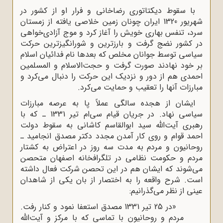
با سقوط دیکتاتوری رضاخانی و فرار او از کشور در
شهریور 1320 ایران چونان زمین خلاصی یافته از زمستان
سرد، تنفس بهاری خویش را آغاز کرد و موج آزادی‌خواهی
در کشور نضج گرفت و بارزترین و شورانگیزترین حرکت
سیاسی توسط جوانان مخلص که بعدها نام فدائیان اسلام
بر خود نهادند صورت گرفت و حجت‌الاسلام و المسلمین
احمدی هم از دور و نزدیک این حرکت را دنبال می‌کرد و
مبارزات آنها را تعقیب و حمایت می‌کرد.
ایشان از هجده سالگی عملاً پا به عرصه مبارزات
سیاسی نهاد. در جریان قیام سی‌ام تیر 1331 ـ که با
رهبری آیت‌الله سید ابوالقاسم کاشانی به سقوط دولت
احمد قوام و روی کار آمدن مجدد دکتر مصدق انجامید ـ
روحانیون و مردم به مدت سه روز در اعتراض به کشتار
مردم و حکومت نظامی در تلگرافخانه اصفهان متحصن
می‌شوند که ایشان هم در این تحصن شرکت فعال داشته
است. شرح واقعه را به اختصار از بان یکی از شاهدان
عینی از نظر می‌گذرانیم:
«در 25 تیر 1331 مصدق استعفا نمود و کنار رفت.
مردم و روحانیون با تماسی که با مرکز و آیت‌الله