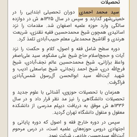
تحصیلات
سید محمد احمدی
دوران تحصیلی ابتدایی را در
خمینی‌شهر گذارند و سپس در سال 1325ﻫ ش در دوازده
سالگی وارد حوزه علمیه اصفهان شد. مقدمات را نزد
اساتیدی همچون شیخ محمدحسین فقیه نظنزی، شریعت
هرندی و آقاشیخ محمدعلی معلم حبیب‌آبادی تلمذ کرد.
دوره سطح شامل فقه و اصول، کلام و حکمت را نزد
آیات و حجج‌اسلام حاج شیخ علی مشکوه، سید علی‌اصغر
واعظ برازانی، شیخ محمدحسین عالم نجف‌آبادی، شیخ
فرج‌الله دری، شیخ احمد زنجانی، شیخ عباسعلی ادیب و
شهید آیت‌الله سید ابوالحسن آل‌رسول شمس‌آبادی
فراگرفت.
همزمان با تحصیلات حوزوی، آشنائی با علوم جدید و
تحصیلات دانشگاهی را نیز مد نظر قرار داد و در سال
1336ﻫ ش موفق به دریافت دیپلم مدرسی از دانشکده
معقول و منقول دانشگاه تهران گردید.
سپس در دوره خارج فقه و اصول که دوره پایانی و
اجتهادی دروس حوزه‌های علمیه است، در درس مرحوم
آیت‌الله سیدحسین خادمی شرکت نمود.