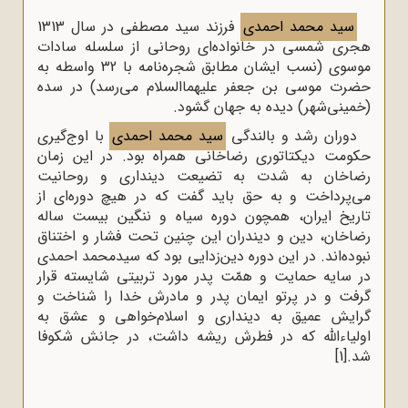
سید محمد احمدی
فرزند سید مصطفی در سال 1313
هجری شمسی در خانواده‌ای روحانی از سلسله سادات
موسوی (نسب ایشان مطابق شجره‌نامه با 32 واسطه به
حضرت موسی بن جعفر علیهماالسلام می‌رسد) در سده
(خمینی‌شهر) دیده به جهان گشود.
دوران رشد و بالندگی
سید محمد احمدی
با اوج‌گیری
حکومت دیکتاتوری رضاخانی همراه بود. در این زمان
رضاخان به شدت به تضیعت دینداری و روحانیت
می‌پرداخت و به حق باید گفت که در هیچ دوره‌ای از
تاریخ ایران، همچون دوره سیاه و ننگین بیست ساله
رضاخان، دین و دیندران این چنین تحت فشار و اختناق
نبوده‌اند. در این دوره دین‌زدایی بود که سیدمحمد احمدی
در سایه حمایت و همّت پدر مورد تربیتی شایسته قرار
گرفت و در پرتو ایمان پدر و مادرش خدا را شناخت و
گرایش عمیق به دینداری و اسلام‌خواهی و عشق به
اولیاءالله که در فطرش ریشه داشت، در جانش شکوفا
شد.
[1]