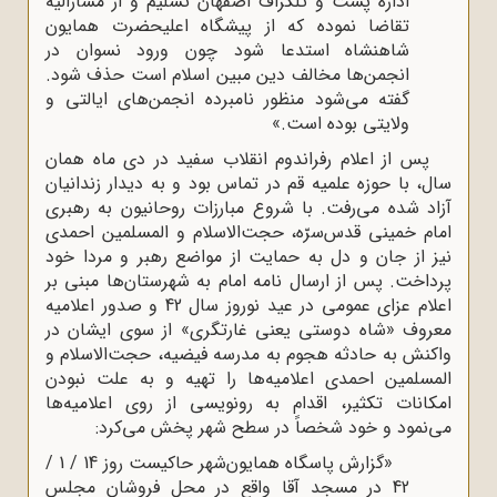
اداره پست و تلگراف اصفهان تسلیم و از مشارالیه
تقاضا نموده که از پیشگاه اعلیحضرت همایون
شاهنشاه استدعا شود چون ورود نسوان در
انجمن‌ها مخالف دین مبین اسلام است حذف شود.
گفته می‌شود منظور نامبرده انجمن‌های ایالتی و
ولایتی بوده است.»
پس از اعلام رفراندوم انقلاب سفید در دی ماه همان
سال، با حوزه علمیه قم در تماس بود و به دیدار زندانیان
آزاد شده می‌رفت. با شروع مبارزات روحانیون به رهبری
امام خمینی قدس‌سرّه، حجت‌الاسلام و المسلمین احمدی
نیز از جان و دل به حمایت از مواضع رهبر و مردا خود
پرداخت. پس از ارسال نامه امام به شهرستان‌ها مبنی بر
اعلام عزای عمومی در عید نوروز سال 42 و صدور اعلامیه
معروف «شاه‌ دوستی یعنی غارتگری» از سوی ایشان در
واکنش به حادثه هجوم به مدرسه فیضیه، حجت‌الاسلام و
المسلمین احمدی اعلامیه‌ها را تهیه و به علت نبودن
امکانات تکثیر، اقدام به رونویسی از روی اعلامیه‌ها
می‌نمود و خود شخصاً در سطح شهر پخش می‌کرد:
«گزارش پاسگاه همایون‌شهر حاکیست روز 14 / 1 /
42 در مسجد آقا واقع در محل فروشان مجلس