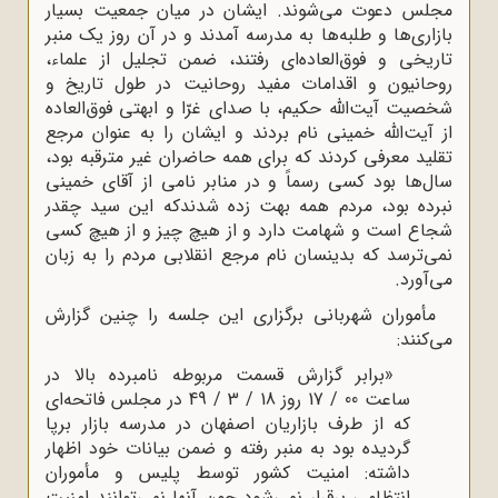
مجلس دعوت می‌شوند. ایشان در میان جمعیت بسیار
بازاری‌ها و طلبه‌ها به مدرسه آمدند و در آن روز یک منبر
تاریخی و فوق‌العاده‌ای رفتند، ضمن تجلیل از علماء،
روحانیون و اقدامات مفید روحانیت در طول تاریخ و
شخصیت آیت‌الله حکیم، با صدای غرّا و ابهتی فوق‌العاده
از آیت‌الله خمینی نام بردند و ایشان را به عنوان مرجع
تقلید معرفی کردند که برای همه حاضران غیر مترقبه بود،
سال‌ها بود کسی رسماً و در منابر نامی از آقای خمینی
نبرده بود، مردم همه بهت زده شدندکه این سید چقدر
شجاع است و شهامت دارد و از هیچ چیز و از هیچ کسی
نمی‌ترسد که بدینسان نام مرجع انقلابی مردم را به زبان
می‌آورد.
مأموران شهربانی برگزاری این جلسه را چنین گزارش
می‌کنند:
«برابر گزارش قسمت مربوطه نامبرده بالا در
ساعت 00 / 17 روز 18 / 3 / 49 در مجلس فاتحه‌ای
که از طرف بازاریان اصفهان در مدرسه بازار برپا
گردیده بود به منبر رفته و ضمن بیانات خود اظهار
داشته: امنیت کشور توسط پلیس و مأموران
انتظامی برقرار نمی‌شود چون آنها نمی‌توانند امنیت