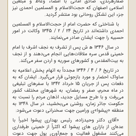
صفارهرندی، صادق امانی با امضاء وعاظ و مبلغین
اسلامی اصفهان که حجت‌الاسلام و المسلمین احمدی نیز
جزء این تشکل روحانی بود منتشر گردید.
با شناختی که حضرت امام از حجت‌الاسلام و المسلمین
احمدی داشته‌اند در تاریخ 24 / 2 / 1345 وکالت در امور
حسبیه را جهت ایشان صادر می‌نمایند.
در سال 1346 ﻫ ش پس از تشرف به نجف اشرف با امام
خمینی قدس سره ملاقات‌هایی انجام می‌دهند و از نجف
به بیت‌المقدس و کشورهای سوریه و اردن سفر می‌کند.
در تاریخ 6 / 4 / 1346 مجدداً به اتهام پخش اعلامیه به
ساواک احضار و مورد بازجوئی قرار می‌گیرد. ایشان که به
دفعات پس از جریان 15 خرداد 1342 با سفرهای تبلیغی
در ماه محرم، صفر و رمضان، به شهرهای مختلف کشور
می‌رفت و با طرح مسایل جدید، اذهان مردم را نسبت به
حکومت جائر زمان، روشنی می‌بخشید، در سال 1348 به
منطقه «پیشوا»ی ورامین جهت سخنرانی دعوت می‌شود:
«آقای دکتر وحیدزاده، رئیس بهداری پیشوا اخیراً با
عده‌ای از بازاری های پیشوا که اکثراً از خمینی طرفداری
می‌کنند مشغول فعالیت و جمع‌آوری پول جهت دعوت