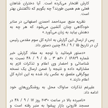
کارش افتخار می‌کرده است. آیا دختران شاهان
فعلی هم همین ‌طورند؟ چه بگویم که ناگفتنش بهتر
است.
نظریه منبع: سیداحمد احمدی اصفهانی در منابر
خودگاهی چنان آتشین می‌شود که هر چه به
دهنش بیاید به زبان می‌آورد.»
پس از ارسال این گزارش به اداره کل سوم مقدس رئیس
آن در تاریخ 15 / 9 / 48 چنین دستور داد:
«دستور فرمائید با توجه به مفاد گزارش خبر
شماره 16829 / 20ﻫ 3 ـ 5 / 9 / 48 نسبت به
شناسائی و احضار وی اعلام و تذکرات لازم به
مشارالیه داده و نتیجه را ضمن ارسال یک نسخه
بیوگرافی ملصق به عکس یاد شده به این اداره کل
اعلام دارند.»
علیرغم تذکرات ساواک محل به روشنگری‌های خود
ادامه داد:
«نامبرده بالا در ساعت 2030 روز 17 / 9 / 48 در
مسجد قارونی بازار پیشوا به منبر رفته است و