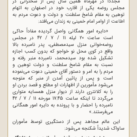
مجدداً در مهرماه همین سال پس از سخنرانی در
مجلس روضه یکی از اقارب خود در اصفهان به اتهام
توهین به مقام شامخ سلطنت و دولت و دعوت مردم به
اطاعت از اوامر امام خمینی به زندان می‌افتد:
«دایره امور همگانی واصل گردیده مفاداً حاکی
است ساعت 20 لیله 11 / 7 / 42 در مجلس
روضه‌خوانی منزل سیدمصطفی، پدر نامبرده بالا
واقع در کوی محل نو خواجو که بدون کسب اجازه
تشکیل شده بود سیدمحمد، نامبرده منبر رفته و
نسبت به مقام شامخ سلطنت و دولت توهین و
مردم را به امر و دستور آقای خمینی دعوت می‌نموده
است و پس از پائین آمدن از منبر که متوجه
می‌شود مأمورین از اظهارات او مطلع و قصد بردن او
را به کلانتری دارند از دیوار منزل همسایه متواری
می‌گردد تا اینکه ساعت 17:45 مورخه 11 / 7 / 42
نامبرده را احضار و با پرونده به دایره امور همگانی
می‌فرستند.»
این عالم مجاهد پس از دستگیری توسط مأموران
ساواک شدیداً شکنجه می‌شود: