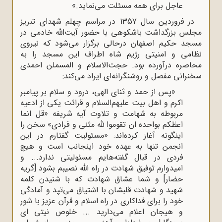
عاجل برای همه مسئلت می‌نماید.»
در فروردین سال 1357 در مراسم چهلم شهدای تبریز
مجلس بزرگداشت باشکوهی با حضور آیت‌الله خادمی در
مسجد حکیم اصفهان درحالی برگزار می‌شود که نیروی
نظامی و امنیتی رژیم شاه اطراف این مسجد را به
محاصره درآورده بود. حجت‌الاسلام و المسملن احمدی
سخنرانی مفصل و روشنگرانه‌ای ایراد می‌کند:
«پس از حمد و ثنای الهی، درود و سلام بر پیامبر
اکرم و اهل بیت علیهم‌السلام و قرائت یکی از ادعیه
مربوطه به شهامت و تلاوت آیه شریفه «قل انما
اعظکم بواحده ان تقوموا لله مثنی و فرادی» سخن را
اینگونه آغاز کرده‌اند: «مسئولیت گفتارم در این
انجمن تنها به عهده خود اینجانب است و هیچ
فردی در قبال گفته‌هایم مسئولیتی ندارد... و
امیدوارم توفیق شهادت در راه الله نصیبم بشود [گریه
حضار] و شما عشاق شهادت که با شنیدن کلمه
شهید و شهادت قلبشان با اشتیاق می‌تپد و آمادگی
خود را برای فداکاری در راه اسلام و قرآن عزیز با شور
و هیجان اعلام می‌دارید ... خلوص نیتی‌ ای