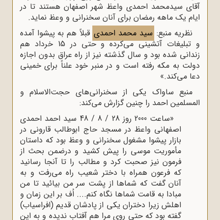
آقای سیدمحمد احمدی واعظ شهر اصفهان هستند تا در
ایام یک ماهه رمضان برای آنان سخنرانی و وعظ نماید.
نظریه منبع:
سید محمد احمدی
قبلاً هم به پیشوا آمده
و تبلیغات آتشینی می‌کرده و حتی در 15 خرداد هم
زندانی شده بود و سال گذشته نیز از راه عراق بدون اجازه
دولت به مکه رفته است و در منبر خود علناً برای خمینی
دعا می‌کند.»
منبع ساواک یکی از سخنرانی‌های حجت‌الاسلام و
المسلمین احمد را چنین گزارش می‌کند:
«ساعت 2000 روز 28 / 8 / 48 سید احمد احمدی
اصفهانی واعظ در مسجد حاج ابوطالب قارونی در
بازار پیشوا مشغول سخنرانی و وعظ بود که داستان
مأموریت موسی را پیش کشید و درضمن بحث از
فرمون نیز صحبت کرد و مطالب را تا آنجا رسانید
که فرعون همراه با دختر شعیب راه می‌رفت و به
آنان گفت که شماها از پشت سر من بیائید تا من
مبادا به قامت شماها نگاه کنم.... اُف بر این زمان و
اهلش زیرا دختران یکی از پادشان قدیم (افراسیاب)
گفته بود که حتی روی مرا هم آفتاب ندیده و به این