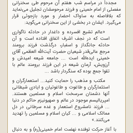
مجدداً در مراسم شب هفتم آن مرحوم طی سخنرانی
مفصلی از امام خمینی و فرزند مرحومشان تجلیل می‌نماید
که بلافاصله به ساواک احضار و مورد بازجوئی قرار
می‌گیرد. ایشان در بخشی از این سخنرانی می‌گوید:
«عالم تشیع افسرده و داغدار در حادثه ناگواری
است که در نجف اشرف اتفاق افتاده است و آن
حادثه جانگداز و اسفبار، درگذشت فرزند برومند
مرجع عالی‌قدر شیعیان حضرت آیت‌الله العظمی آقای
خمینی ایده‌الله است ... جامعه شیعه امیدش و
آرزویش، آرمان شیعه در این فرزند برومند عالم با
تقوا جمع بوده که سنگردار باشد ...
مکتب و مذهب را حمایت کنید... استعمارگران و
استثمارگران و طاغوت و طاغوتیان و ایادی شیطانی
آنها دشمنان سرسخت اسلام و مسلمین هستند.
امپریالیسم موجود در عالم و صهیونیزم حاکم در دنیا
... فرزند نامشروع استعمار و غده سرطانی در دل
ممالک اسلامی و ... کیان اسلام و مسلمین را تهدید
می‌کنند.»
با آغاز حرکت توفنده نهضت امام خمینی(ره) و به دنبال