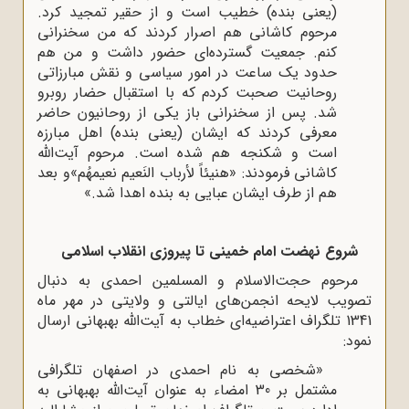
(یعنی بنده) خطیب است و از حقیر تمجید کرد.
مرحوم کاشانی هم اصرار کردند که من سخنرانی
کنم. جمعیت گسترده‌ای حضور داشت و من هم
حدود یک ساعت در امور سیاسی و نقش مبارزاتی
روحانیت صحبت کردم که با استقبال حضار روبرو
شد. پس از سخنرانی باز یکی از روحانیون حاضر
معرفی کردند که ایشان (یعنی بنده) اهل مبارزه
است و شکنجه هم شده است. مرحوم آیت‌الله
کاشانی فرمودند: «هنیئاً لأرباب النَعیم نعیمهُم»و بعد
هم از طرف ایشان عبایی به بنده اهدا شد.»
شروع نهضت امام خمینی تا پیروزی انقلاب اسلامی
مرحوم حجت‌الاسلام و المسلمین احمدی به دنبال
تصویب لایحه انجمن‌های ایالتی و ولایتی در مهر ماه
1341 تلگراف اعتراضیه‌ای خطاب به آیت‌الله بهبهانی ارسال
نمود:
«شخصی به نام احمدی در اصفهان تلگرافی
مشتمل بر 30 امضاء به عنوان آیت‌الله بهبهانی به