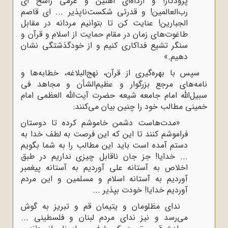
پرودگار! و ارداه‌ای آهنین و عزمی راسخ ای
رب‌العالمین! و قدرتی شکست‌ناپذیر ... ای قاصم
الجبارین! عنایت کن تا بتوانیم مردانه در مقابل
طاغوت‌های زمان در مقام حمایت از اسلام و قرآن و
سنگر تشیع فداکاری‌ کنیم و از خودگذشتگی نشان
دهیم.»
سپس با بهره‌گیری از قرآن، نهج‌البلاغه، خطابه‌ها و
نامه‌های مرجع بزرگوار و عظیم‌الشأن و مجاهد فی
سبیل‌الله امام جامعه شیعه حضرت آیت‌الله العظمی امام
خمینی مطالب خود را چنین بیان می‌کنند:
«مدت‌هاست دشمن خاموشم کرده تا دوستان
فراموشم کنند تا این که این فرصت به لطف خدا به
دستم آمده است باید این مطالب را به شما بگویم
... خدایا! جز جان ناقابل چیزی نداریم در طبق
اخلاص به آستانه علی آوردیم به آستانه پیغمبر
آوردیم به آستانه اسلام و مسلمین و این مردم
آوردیم خدایا! خودت بپذیر ...
ندای مظلومان و یتیمان قم و تبریز به گوش
می‌رسد و نیز ندای مردم لبنان و فلسطینی ...