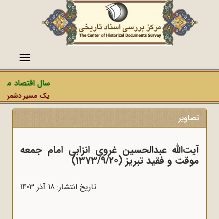
منو
سال اقتصاد مقاومتی
یک مسیر دشمن، عملیات 
تصاویر
آیت‌الله عبدالحسین غروی انزابی امام جمعه
موقت و فقید تبریز (1373/9/20)
تاریخ انتشار: 18 آذر 1403