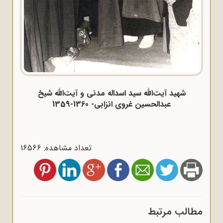
شهید آیت‌الله سید اسداله مدنی و آیت‌الله شیخ
عبدالحسین غروی انزابی- 1360-1359
تعداد مشاهده: 16566
مطالب مرتبط