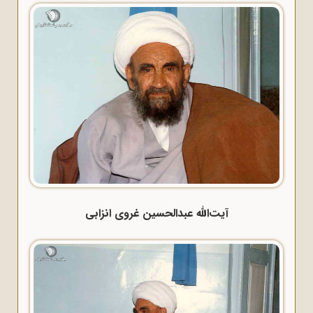
آیت‌الله عبدالحسین غروی انزابی