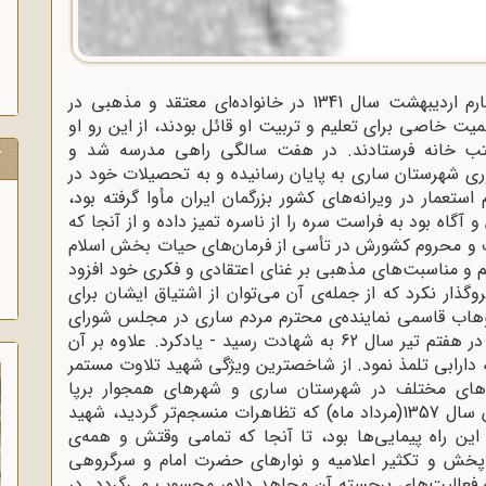
شهید والا‌مقام قربانعلی گلوگاهی، بیست و چهارم اردیبهشت سال 1341 در خانواده‌ای معتقد و مذهبی در
 خاصی برای تعلیم و تربیت او قائل بودند، از این رو او
مکتب خانه فرستادند. در هفت سالگی راهی مدرسه شد و
ک
ی شهرستان ساری به پایان رسانیده و به تحصیلات خود در
ستعمار در ویرانه‌های کشور بزرگمان ایران مأوا گرفته بود،
اه بود به فراست سره را از ناسره تمیز ‌داده و از آنجا که
 و محروم کشورش در تأسی از فرمان‌های حیات بخش اسلام
 و مناسبت‌های مذهبی بر غنای اعتقادی و فکری خود افزود
ر نکرد که از جمله‌ی آن می‌توان از اشتیاق ایشان برای
هاب قاسمی نماینده‌ی محترم مردم ساری در مجلس شورای
اسلامی- که در انفجار دفتر حزب جمهوری اسلامی در هفتم تیر سال 62 به شهادت رسید - یادکرد. علاوه بر آن
ارابی تلمذ نمود. از شاخصترین ویژگی شهید تلاوت مستمر
بت‌های مختلف در شهرستان ساری و شهر‌های همجوار برپا
می‌گردید شرکتی فعالانه داشت. ماه مبارک رمضان سال 1357(مرداد ماه) که تظاهرات منسجم‌تر گردید، شهید
این راه پیمایی‌ها بود، تا آنجا که تمامی وقتش و همه‌ی
 پخش و تکثیر اعلامیه و نوارهای حضرت امام و سرگروهی
جمله فعالیت‌های برجسته آن مجاهد دلاور محسوب می‌گردد. در