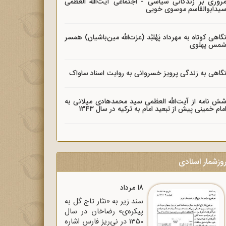
روری بر زندگانی سیاسی - اجتماعی آیت‌الله العظمی
یدابوالقاسم موسوی خویی
گاهی کوتاه به مهرداد پَهْلبُد (عزت‌الله مین‌باشیان) همسر
مس پهلوی
گاهی به زندگی پرویز خسروانی به روایت اسناد ساواک
ش نامه از آیت‌الله العظمی سید محمدهادی میلانی به
مام خمینی پیش از تبعید امام به ترکیه در سال 1343
وزشمار اسنادی
18 مرداد
سند زیر به «نثار تاج گل به
پیکره‌ی» رضاخان در سال
1350 در نی‌ریز فارس اشاره