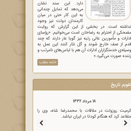
دارد. این سند نشان
می‌دهد که تمایل چندانی
به این کار حتی در میان
کارمندان دولت نیز وجود
داشته است. در بخشی از این گزارش که روایت
ضحکی از احترام به رضاخان است می‌خوانیم: «رؤسای
دارات و مأمورین عالی رتبه نیز گویا عار دارند که چند
دم از صف خارج شوند و گل نثار کنند این عمل به
سیله‌ی خدمتگزاران ادارات آن هم با لباس‌های نامرتب و
ننده صورت می‌گیرد.»
ادامه مطلب
قویم تاریخ
18 مرداد 1333
سیاری از رجال روحانی و سیاسی کشور در نامه‌ای برای
ؤسای مجلسین، خشم خود را از پرداخت غرامت به
نگلیس اعلام کردند.