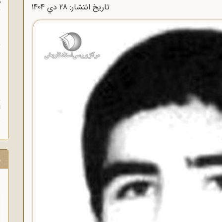
م
تاریخ انتشار: 28 دي 1404
س
ن
ش
ن
ش
ا
ر