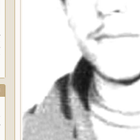
ن
م
ا
ق
و
ز
ت
ب
ر
ا