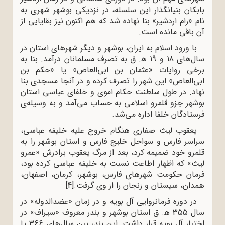
بابکان بنیانگذار این سلسله، در نزدیکی بوشهر شهری به
نام «رام اردشیر» بنا نهاده شد که هم اکنون نیز بقایایی از
آن باقی مانده است.
با ورود اسلام به ایران، بوشهر و دیگر شهرهای استان در
سال‌های 18 و 19 ﻫ. ق به تصرف مسلمانان درآمد. بنا به
برخی روایات «عثمان بن ابی‌العاص» یا «حکم ‌بن
‌ابی‌العاص» این شهر را تصرف کرده و در آنجا مسجدی بنا
نهاد. در طول سلطنت حکام اموی و خلفای عباسی استان
بوشهر جزو قلمرو اسلامی به حساب می‌آمد و به وسیله‌ی
فرستادگان خلفا اداره می‌شد.
یعقوب لیث صفاری هنگام خروج علیه خلیفه عباسی،
سراسر فارس و سواحل خلیج فارس و استان بوشهر را به
قلمرو خود ضمیمه کرد، بعد از مرگ یعقوب برادرش «عمرو
لیث» که اظهار اطاعت نسبت به خلیفه عباسی کرده بود،
فرمان حکومت شهرهای فارس، بوشهر، کرمان، اصفهان،
همدان، سیستان و زنجان را از وی گرفت.
[4]
در دوره فرمانروایی آل بویه و در زمان «عضدالدوله» در
سال 355 ﻫ. ق استان بوشهر و بندر معروف «سیراف» در
اختیار آل بویه قرار داشت. این بندر بین سال‌های 366 یا