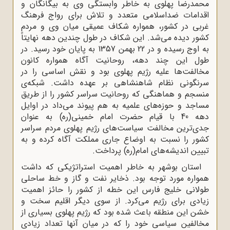
محمدرضا پهلوی به خاطر وابستگی وی به بیگانگان و
اقدامات ضداسلامی متعدد و تلاش برای رواج فرهنگ
غربی در کشور، همواره شکاف عمیقی میان وی و مردم
کشور دیده می‌شد. این شکاف در طول چندین دهه نهایتاً
به اوج رسیده و در 22 بهمن 1357 به پایان خود رسید. در
طول این چند دهه، روحانیت آگاه همواره کانون
مخالفت‌ها علیه رژیم پهلوی بود و نقش اساسی را در
سرنگونی نظام شاهنشاهی بر عهده داشت. شبکه‌ی
منسجم و هماهنگی که روحانیت سراسر کشور را از طریق
مساجد و حوزه‌های علمیه به هم پیوند می‌داد در اوایل
دهه 40 با قیام حضرت امام خمینی(ره) به عنوان
جدی‌ترین مخالفت سیاست‌های رژیم پهلوی مردم سراسر
کشور را نسبت به اوضاع جاری مملکت آگاه کرده و به
تبیین اندیشه‌های امام(ره) پرداخت.
استان بوشهر به خاطر اهمیت استراتژیکی که داشت
همواره مورد توجه بود. ذخایر نفت و گاز و خط ساحلی
طولانی خلیج فارس این خطه از کشور را حائز اهمیت
زیادی برای رژیم می‌کرد. از سوی دیگر اقلیم سخت و
خشن این منطقه باعث شده بود که رژیم پهلوی بسیاری از
مخالفین سیاسی خود را که در میان آنها تعداد زیادی