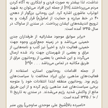
نداشت، لذا بیشتر به صورت فردی و ابتکاری به آگاه‌ کردن
مردم می‌پرداختند.
[28]
از جمله این افراد می‌توان به شهید
ابوتراب عاشوری اشاره کرد. این روحانی بزرگوار از دهه‌ی
40 در خط مبارزه و حمایت از امام(ره) قرار گرفت و به
ترویج اندیشه‌های ایشان پرداخت. در سندی از ساواک در
سال 1345 آمده است:
«برابر سوابق موجود مشارالیه از طرفداران جدی
خمینی می‌باشد و در زمینه جمع‌آوری وجوه جهت
خمینی فعالیت دارد و اخیراً نیز کتب و نامه‌هایی از
عراق و بعضی از شهرستان جهت یاد شده ارسال
می‌گردد و این شخص با بعضی از روحانیون عراق از
طریق مکاتبه در تماس می‌باشد . . . »
[29]
از جمله اقدامات روحانیون استان، استفاده از
فعالیت‌های مذهبی برای ایراد مخالفت با سیاست‌های
رژیم بود. روحانیون منطقه ابتدا انتقادات خود را متوجه
برخی سیاست‌های ضد مذهبی رژیم ‌کرده‌ و از این طریق
مانع از واکنش شدید رژیم می‌شدند. در سندی به تاریخ 11
/ 10 / 1345 آمده است:
«نامبرده بالا[شیخ علی موحدی ساوجی] روی منبر