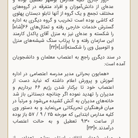
عده‌ای از دانش‌آموزان و افراد متفرقه در گروه‌های
مختلف تجمع و یک گروه از آنها تابلو دبستان پهلوی
که کاشی بوده است تخریب و گروه دیگری به اداره
گسترش خدمات خارجی رفته و تمثال‌های 66[شاه]
را شکسته و عده‌ای نیز به منزل آقای پاکدل کارمند
این سازمان رفته و با پرتاب سنگ شیشه‌های منزل
و اتومبیل وی را شکسته[اند]»
[22]
در سند دیگری راجع به اعتصاب معلمان و دانشجویان
آمده است:
«همایون بحرانی مدیر مدرسه اعتصامی در اداره
آموزش و پرورش اعلام داشته که نباید دست از
اعتصاب خود تا برکنار شدن رژیم 66 برداریم و
مدیران را تهدید نموده اگر چنانچه دبستانی باز شد
خانه‌های مدیران به آتش کشیده می‌شود و مرتباً در
میان فرهنگیان تحریکاتی می‌نماید و به دستور وی
کلیه مدارس ابتدایی که مورخه 25 / 9 / 57 باز بوده
از ساعت 9:30 تعطیل و به حالت اعتصاب
درآمدند.»
[23]
در میان شهدای انقلاب استان بوشهر تعدادی از