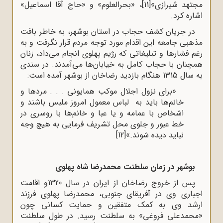
مجتهد شیرازی»
[11]
، «بحرالعلوم» و «حاج آقا اسماعیل»
اشاره کرد.
در جریان کشف حجاب در استان بوشهر، به خاطر بافت
مذهبی جامعه این اقدام مورد توجه مردم قرار نگرفت و به
رغم فشارها و تبلیغاتی که رژیم پهلوی انجام می‌داد، زنان
همچنان با حجاب کامل به خیابان‌ها می‌آمدند. در سندی
به سال 1315 هنگام بازدید رضاخان از بوشهر آمده است:
«برای نزول اجلال موکب همایونی . . . مردها و
خانم‌ها باید به لباس معمول امروز ملبس باشند و
اشخاص با عمامه و یا عبا و خانم‌ها با روسری در
خط عبور و جلوی محل تشریف فرمایی به هیچ وجه
نباید دیده شوند.»
[12]
بوشهر در زمان سلطنت محمدرضا شاه پهلوی
پس از خروج رضاخان از ایران در سال 1320و اقامت
اجباری وی در آفریقای جنوبی، محمدرضا پهلوی فرزند
ارشد وی به کمک متفقین و حمایت کسانی چون
«محمدعلی فروغی» به سلطنت رسید. در طول سلطنت