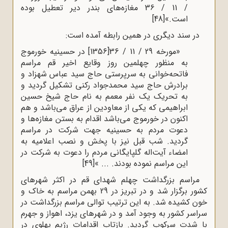
/ 11 / 36 مغازه‌های بندر دیر تعطیل بوده
است.»
[48]
در سند دیگری در همین رابطه آمده است:
«مورخه 29 / 11 / 36[1356] در حسینیه خورموج
به منظور چهلمین روز وقایع اخیر قم مراسم
فاتحه‌خوانی به سرپرستی حاج سید عباس شهزاد و
برادرش حاج سید محمدجواد رکنی تشکیل گردید و
به تحریک یک نفر معمم به نام حاج شیخ حسین
ابراهیمی که یکی از معاودین از عراق می‌باشد و هم
اکنون در خورموج می‌باشد اقدام به بستن مغازه‌ها و
دعوت مردم به حسینیه جهت شرکت در مراسم
گردید. شب قبل نیز با پخش و نصب اعلامیه به
امضاء آیت‌اله گلپایگانی مردم را دعوت به شرکت در
این مراسم نموده بودند. ... »
[49]
مراسم بزرگداشت چهلم شهدای قم در اکثر شهرهای
کشور برگزار شد و در تبریز در 29 بهمن مراسم به خاک و
خون کشیده شد. به این ترتیب توالی مراسم‌ بزرگداشت در
سراسر کشور به وجود آمد و در شهرهای یزد، اهواز و جهرم
با شدت سرکوب گردید. بازتاب اقدامات رژیم پهلوی در