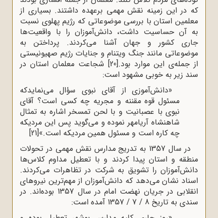
که در این زمینه نقش مهمی برعهده داشتند. بسیاری از
معلمین استان با بررسی موضوعاتی که رژیم پهلوی نسبت
به آن حساسیت داشت، دانش‌آموزان را با واقعیت‌ها
جاری کشور و جهان آشنا می‌کردند. پرداختن به
موضوعاتی مانند جنگ ویتنام و جنایات رژیم صهیونیستی
از جمله‌ی این موارد بود.
[20]
شجاعت معلمان استان در
سند زیر به خوبی مشهود است:
«دانش‌آموزی از آقای نبوی سؤال می‌نمایدکه
مسئول قوه مقننه و مجریه چه کسی است؟ آقای
نبوی با عصبانیت و با لحن تمسخر اشاره به تمثال
شاهنشاه آریامهر نموده و می‌گوید پس این مردیکه
چه کاره است و مسئول همین مردیکه است.»
[21]
در سال 1357 به تدریج مدارس نقش مهمی در تحولات
منطقه و استان پیدا کردند و با تعطیل مداوم کلاس‌ها
دانش‌آموزان را تشویق به شرکت در تظاهرات می‌کردند.
اسناد نشان می‌دهد که دانش‌آموزان از مهم‌ترین نیروهای
انقلابی در جریان نهضت امام در سال 1357 بوده‌اند. در
سندی به تاریخ 8 / 7 / 1357 آمده است:
«روز جاری کلیه مدارس بوشهر تعطیل بوده و