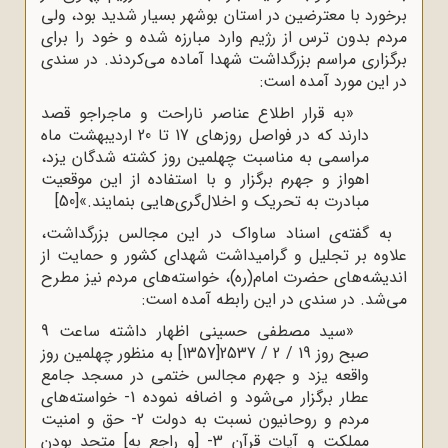
برخورد با معترضین در استان بوشهر بسیار شدید بود، ولی
مردم بدون ترس از رژیم وارد مبارزه شده و خود را برای
برگزاری مراسم بزرگداشت شهدا آماده می‌کردند. در سندی
در این مورد آمده است:
«به قرار اطلاع عناصر ناراحت و ماجراجو قصد
دارند که در فواصل روزهای 17 تا 20 اردیبهشت ماه
مراسمی به مناسبت چهلمین روز کشته شدگان یزد،
اهواز و جهرم برگزار و با استفاده از این موقعیت
مبادرت به تحریک و اخلال‌گری‌هایی بنمایند.»
[50]
به گفته‌ی اسناد ساواک در این مجالس بزرگداشت،
علاوه بر تجلیل و گرامیداشت شهدای کشور و حمایت از
اندیشه‌های حضرت امام(ره)، خواسته‌های مردم نیز مطرح
می‌شد. در سندی در این رابطه آمده است:
«سید مصطفی حسینی اظهار داشته ساعت 9
صبح روز 19 / 2 / 2537[1357] به منظور چهلمین روز
واقعه یزد و جهرم مجالس ختمی در مسجد جامع
عطار برگزار می‌شود و اضافه نموده 1- خواسته‌های
مردم و روحانیون نسبت به دولت 2- حق و امنیت
مملکت و آیات قرآن 3- [و راجع به] متحد بودن