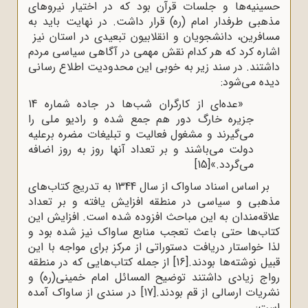
حسینیه‌ها و جلسات قرآن بود که در اختیار نیروهای
مذهبی طرفدار امام (ره) قرار داشت. در نهایت باید به
مسافرین، دانشجویان و انقلابیون تبعیدی در استان نیز
اشاره کرد که هر کدام نقش مهمی در آگاهی سیاسی مردم
داشتند. در سند زیر به خوبی این محدودیت اطلاع رسانی
دیده می‌شود:
«عده‌ای از کارگران شب‌ها در جاده شماره 14
جزیره خارگ دور هم جمع شده و رادیو ملی را
می‌گیرند و مشغول فعالیت و تبلیغات مضره برعلیه
دولت می‌باشند و بر تعداد آنها روز به روز اضافه
می‌گردد.»
[15]
بر اساس اسناد ساواک از سال 1344 به تدریج کتاب‌های
مذهبی و سیاسی در منطقه افزایش یافته و بر تعداد
علاقه‌مندان به این مباحث افزوده شده است. افزایش این
کتاب‌ها حتی باعث تعجب منابع ساواک نیز شده بود و
لذا خواستار دریافت دستوراتی از مرکز برای مواجه با این
قبیل نوشته‌ها بودند.
[16]
از جمله کتاب‌هایی که در منطقه
رواج زیادی داشتند توضیح المسائل امام خمینی(ره) و
نشریات ارسالی از قم بودند.
[17]
در سندی از ساواک آمده
است: