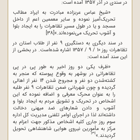
در سندی در آذر 1357 آمده است:
«شیخ عباس عربزاده مبادرت به ایراد مطالب
تحریک‌آمیز نموده و سایر معممین اعم از داخل
مسجد و یا در طول مسیر تظاهرات را به ایجاد بلوا
و آشوب تحریک می‌نموده‌اند.»
[38]
در سند دیگری به دستگیری 9 نفر از طلاب استان در
تظاهرات روز 10 / 9 / 1357 اشاره شده‌است. در بخشی از
این سند آمده
است:
«ظرف یکی دو روز اخیر به طور پی در پی
تظاهراتی در بوشهر به وقوع پیوسته که منجر به
کشته
شدن دو نفر و مجروح شدن 14 نفر از اهالی
گردیده و چون شهربانی ضمن تظاهرات 9 نفر طلبه
را به عنوان محرک معرفی و اضافه نموده که این
اشخاص در تحریک و تشویق مردم به ایجاد بلوا و
آشوب و دادن شعارهای ضد میهنی دخالت
داشته
اند لذا در اجرای اوامر تلفنی مدیریت کل اداره
سوم روز جاری کلیه اشخاص مذکور جهت اعزام به
مرکز به مأمورین نیروی هوایی شاهنشاهی تحویل
[39]
گردیدند.»