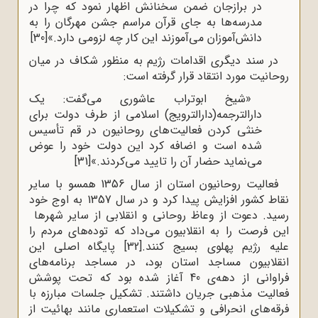
در برازجان ضمن سخنانش اظهار نمود که چرا در
مدرسه‌ها به جای قرآن مراسم جشن مهرگان را به
دانش‌آموزان می‌آموزند این کار چه لزومی دارد.»
[30]
در سند دیگری اقدامات رژیم به منظور شکاف در میان
روحانیت مورد انتقاد قرار گرفته است:
«شیخ ابوتراب عاشوری می‌گفت: یک
دارالترجمه(دارالترویج) اسلامی از طرف دولت برای
خنثی کردن فعالیت‌های روحانیون در قم تأسیس
شده است و اضافه کرد این دولت خود را عوض
می‌نماید حضار آن را تایید می‌کردند.»
[31]
فعالیت روحانیون استان از سال 1356 همسو با سایر
نقاط کشور افزایش پیدا کرد و در سال 1357 به اوج خود
رسید. دعوت از وعاظ روحانی و انقلابی از سایر شهرها
این فرصت را به انقلابیون می‌داد که توده‌های مردم را
علیه رژیم پهلوی بسیج کنند.
[32]
پایگاه اصلی این
انقلابیون مساجد استان بود، در مساجد برنامه‌های
فراوانی از دهه‌ی 40 آغاز شده بود که تحت پوشش
فعالیت مذهبی جریان داشتند. تشکیل جلسات مبارزه با
فرقه‌های انحرافی و تشکیلات استعماری مانند بهائیت از