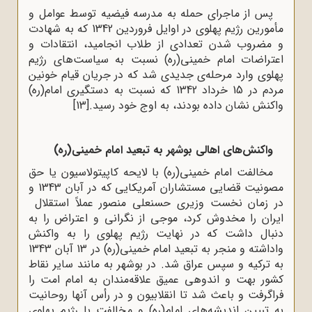
پس از ماجرای حمله به مدرسه فیضیه توسط عوامل و
مأمورین رژیم پهلوی در اوایل فروردین 1342 که به شهادت
و مضروب شدن تعدادی از طلاب انجامید، انتقادات و
اعتراضات امام خمینی(ره) نسبت به سیاست‌های رژیم
پهلوی وارد مرحله‌ی جدیدی شد که در جریان قیام خونین
مردم در 15 خرداد 1342 که نسبت به دستگیری امام(ره)
واکنش نشان داده بودند، به اوج خود رسید.
[13]
واکنش‌های اهالی بوشهر به تبعید امام خمینی(ره)
مخالفت امام خمینی(ره) با لایحه کاپیتولاسیون یا حق
مصونیت قضایی مستشاران آمریکایی که در آبان 1343 و
در زمان نخست وزیری حسنعلی منصور عملاً استقلال
ایران را مخدوش کرد، موجی از نگرانی و اعتراض را به
دنبال داشت که در نهایت رژیم پهلوی را به واکنش
واداشته و منجر به تبعید امام خمینی(ره) در 13 آبان 1343
به ترکیه و سپس عراق شد. در بوشهر به مانند سایر نقاط
کشور بهت و اندوهی عمیق علاقه‌مندان به امام امت را
فراگرفت و باعث شد تا انقلابیون و در رأس آنها روحانیت
به تبیین اندیشه‌های امام(ره) و مخالفت با رژیم پهلوی