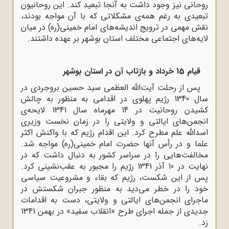
روحانی نیز وجود داشت به آنجا تبعید کند. این روحانیون
تبعیدی به رغم همه‌ی مشکلاتی که با آن مواجه بودند،
نقش مهمی در ترویج اندیشه‌های امام خمینی(ره) در میان
لایه‌های اجتماعی مختلف استان بوشهر بر عهده داشتند.
قیام 15 خرداد و بازتاب آن در استان بوشهر
پس از رحلت آیت‌الله العظمی سید حسین بروجردی در
سال 1340 رژیم پهلوی در اقدامی به منظور به چالش
کشیدن روحانیت در 14 مهرماه سال 1341 لایحه‌ی
انجمن‌های ایالتی و ولایتی را در زمان نخست وزیری
اسدالله علم مطرح کرد. این اقدام رژیم که با واکنش اکثر
علما و در رأس آنها حضرت امام خمینی(ره) مواجه شد.
مخالفت‌هایی را در سراسر کشور به دنبال داشت که در
نهایت در 10 آذر 1341 رژیم را مجبور به عقب‌نشینی کرد.
پس از این شکست، رژیم که بقاء و مشروعیت سیاسی
خود را در خطر می‌دید به منظور جبران شکستش در
ماجرای انجمن‌های ایالتی و ولایتی، دست به اقدامات
جدیدی از جمله اجرای طرح «انقلاب سفید» در بهمن 1341
زد.