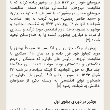
نیروهای خود را در 1273 ﻫ.ق در بوشهر پیاده کردند که با
مقاومت نیروهای تنگستانی مواجه شدند. مقاومت
نیروهای محلی در بوشهر که با همراهی «مجتهد بحرینی»
و «سید طاهر اردبیلی» صورت گرفت به رغم اقدامات
شجاعانه آنها در 12 ربیع‌الاخر 1273 به شکست انجامید و
بوشهر به تصرف ناخدا دوم فیلیکس جونز درآمد و بسیاری
از مردم و مبارزین بوشهری کشته یا به هندوستان تبعید
شدند.
[7]
پیش از جنگ جهانی اول انگلیسی‌ها مجدداً بوشهر را
مورد تجاوز خود قرار داده و در سال 1912 میلادی با
مقاومت نیروهای رئیس علی دلواری که متشکل از مردم
تنگستان و دشتستان بودند مواجه شدند. این جنگ‌ها
چند سال به طول انجامید تا اینکه سرانجام در شب 23
شوال 1333 / سوم سپتامبر 1915 رئیس علی دلواری در
شبیخون قوای انگلیسی به وسیله یکی از همراهان
خائنش به شهادت رسید.
[8]
بوشهر در دوره‌ی پهلوی اول
رضاخان میرپنج معروف به سردار سپه، پس از اینکه در