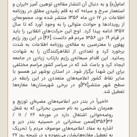
امام(ره) و به دنبال آن انتشار مقاله‌ی توهین آمیز «ایران و
استعمار سرخ و سیاه» که به قلم رشیدی مطلق در روزنامه
اطلاعات در 17 دی ماه 1356 منتشر شده بود، مجموعه‌ای
از رویدادها و حوادث متوالی را به وجود آورد که تا سال
1357 ادامه پیدا کرد. اوج این حرکت‌های انقلابی را باید
در قیام 19 دی 1356 مردم قم دانست.
[46]
در این روز رژیم
پهلوی با معترضین به مقاله‌ی روزنامه اطلاعات به شدت
برخورد کرد و تعدادی از تظاهرکنندگان را به شهادت
رسانید. این اقدام سبعانه‌ی رژیم بازتاب زیادی در جامعه
ایجاد کرد و باعث شد که در سراسر کشور مراسم‌ مختلفی
برای این شهدا برگزار شود. در استان بوشهر نیز همسو با
سایر نقاط کشور اعلامیه‌های متعددی در این رابطه در
سطح شهر منتشر
[47]
و در برخی شهرستان‌ها مغازه‌ها
تعطیل شد.
«اخیراً در بندر دیر اعلامیه‌های مضره‌ای توزیع و
همزمان شخصی به نام حسین بحرانی که به شغل
روضه‌خوانی اشتغال دارد در مورخه 26 / 11 /
36[1356]ضمن سخنرانی در حسینیه بندر دیر و
اشاره به مفاد اعلامیه‌های موصوف مردم را تحریک
به تعطیل مغازه‌هایشان می‌نموده و در نتیجه روز 27