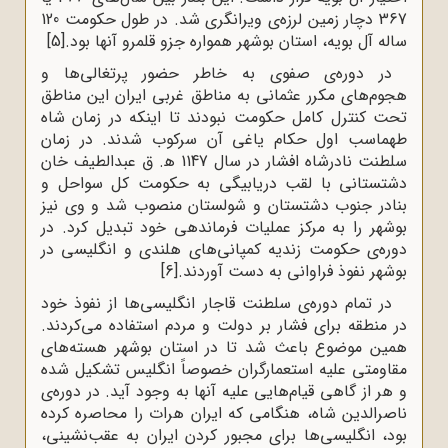
367 دچار زمین لرزه‌ی ویرانگری شد. در طول حکومت 120
ساله آل بویه، استان بوشهر همواره جزو قلمرو آنها بود.
[5]
در دوره‌ی صفوی به خاطر حضور پرتغالی‌ها و
هجوم‌های مکرر عثمانی‌ به مناطق غربی ایران این مناطق
تحت کنترل کامل حکومت نبودند تا اینکه در زمان شاه
طهماسب اول حکام یاغی آن سرکوب شدند. در زمان
سلطنت نادرشاه افشار در سال 1147 ﻫ. ق عبدالطیف خان
دشتستانی با لقب دریابیگی به حکومت کل سواحل و
بنادر جنوب دشتستان و شولستان منصوب شد و وی نیز
بوشهر را به مرکز عملیات فرماندهی خود تبدیل کرد. در
دوره‌ی حکومت زندیه کمپانی‌های هلندی و انگلیسی در
بوشهر نفوذ فراوانی به دست آوردند.
[6]
در تمام دوره‌ی سلطنت قاجار انگلیسی‌ها از نفوذ خود
در منطقه برای فشار بر دولت و مردم استفاده می‌کردند.
همین موضوع باعث شد تا در استان بوشهر هسته‌های
مقاومتی علیه استعمارگران خصوصاً انگلیس تشکیل شده
و هر از گاهی قیام‌هایی علیه آنها به وجود آید. در دوره‌ی
ناصرالدین شاه، هنگامی که ایران هرات را محاصره کرده
بود، انگلیسی‌ها برای مجبور کردن ایران به عقب‌نشینی،