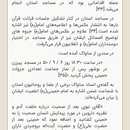
جمله اقداماتی بود که در مساجد استان انجام
می‌شد.
[33]
در مساجد استان در کنار تشکیل جلسات قرائت قرآن
بارها به انتشار عکس‌ها و اعلامیه‌های امام(ره) نیز اشاره
شده است.
[34]
علاوه بر عکس‌های امام(ره) جزوه های
توضیح المسائل ایشان نیز از طریق مساجد در اختیار
دوستداران امام(ره) و انقلابیون قرار می‌گرفت.
در سندی از ساواک آمده است:
«در ساعت 18.30 روز 6 / 9 / 50 در مسجد پیرزن
در بوشهر پس از نماز جماعت تعدادی جزوات
خمینی پخش گردید.»
[35]
به گفته‌ی اسناد ساواک برخی از علما و روحانیون استان
با شجاعت ضمن اشاره به امام خمینی(ره) اعلمیت ایشان
را بیان می‌کرده‌اند:
«آقای نبوی بعد از صحبت درباره خلقت آدم و
نظریه داروین در مورد پیدایش انسان صحبت را به
خمینی کشانید و اضافه نمود که خمینی بعد از
حضرت علی(ع) و حضرت آیت‌اله بروجردی دارای