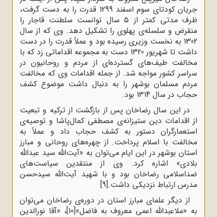
جریان کودتای سوم اسفند 1299 قدرت را به دست گرفت،
ظرف مدتی کمتر از 5 سال توانست سلطنت قاجار را
منقرض و سلسله‌ی پهلوی را تشکیل دهد. وی که از سال
1302 به نخست وزیری رسیده بود و عملاً قدرت را در دست
داشت تا شهریور 1320 دست به مجموعه اقداماتی زد که با
مخالفت طیف‌های گسترده‌ای از مردم و روحانیون در
سراسر کشور مواجه شد. از جمله اقدامات وی که مخالفت
مردم مسلمان بوشهر را به دنبال داشت موضوع کشف
حجاب در سال 1314 بود.
در این سال رضاخان پس از بازگشت از ترکیه و تبعیت
از اقدامات دین ستیزانه‌ی مصطفی کمال‌پاشا و توصیه‌ی
استعمارگران دستور به کشف حجاب داد و عملاً به
مخالفت با اسلام پرداخت. از چهره‌های روحانی و مبارز
استان بوشهر در این ایام می‌توان به «آیت‌الله سید عبدالله
بلادی» اشاره کرد. وی از منتقدین سیاست‌های
ضداسلامی رضاخان بود و با شهید آیت‌الله سیدحسن
مدرس ارتباط نزدیکی داشت.
[9]
از دیگر علمای مبارز استان در دوره‌ی رضاخان می‌توان
به «ملاعبدالله اعمی معروف به فاضل»
[10]
، «آقا نورالدین