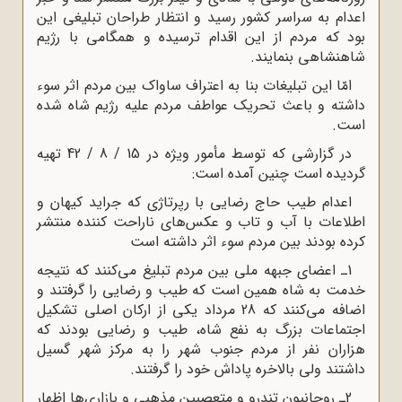
اعدام به سراسر کشور رسید و انتظار طراحان تبلیغى این
بود که مردم از این اقدام ترسیده و همگامى با رژیم
شاهنشاهى بنمایند.
امّا این تبلیغات بنا به اعتراف ساواک بین مردم اثر سوء
داشته و باعث تحریک عواطف مردم علیه رژیم شاه شده
است.
در گزارشى که توسط مأمور ویژه در 15 / 8 / 42 تهیه
گردیده است چنین آمده است:
اعدام طیب حاج رضایى با رپرتاژى که جراید کیهان و
اطلاعات با آب و تاب و عکس‌هاى ناراحت کننده منتشر
کرده بودند بین مردم سوء اثر داشته است
1ـ اعضاى جبهه ملى بین مردم تبلیغ مى‌کنند که نتیجه
خدمت به شاه همین است که طیب و رضایى را گرفتند و
اضافه مى‌کنند که 28 مرداد یکى از ارکان اصلى تشکیل
اجتماعات بزرگ به نفع شاه، طیب و رضایى بودند که
هزاران نفر از مردم جنوب شهر را به مرکز شهر گسیل
داشتند ولى بالاخره پاداش خود را گرفتند.
2ـ روحانیون تندرو و متعصبین مذهبى و بازاری‌ها اظهار