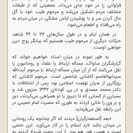
فراوانى را در خود جاى مى‌داد، جمعیتى که از طبقات
مختلف مردم تشکیل مى‌شد و مرحوم طیب خود با گل
مال کردن سر و با پوشیدن لباس مشکى در میان مردم به
راه مى‌افتاد و اطعام مى‌نمود.
در همان ایام و در طول سال‌هاى 32 تا 42 شاهد
حرکات دیگرى از مرحوم طیب هستیم که بیانگر روح دین
خواهى اوست.
به طور نمونه در میان اسناد خواهیم خواند که
گزارشگران ساواک، مسأله ارتباط با علماء و روحانیون را
نقل مى‌کنند که از آن میان مسأله ارتباط با مرحوم آیت‌اللّه‌
سیدابوالقاسم کاشانى شاخص است. مرحوم کاشانى که
روزگارى از سران نهضت اسلامى بود پس از اختلافات با
دکتر محمد مصدق و در پى کودتاى 1332 منزوى شد و
بسیارى از کسانى که تا دیروز با او همراهى مى‌کردند، دور
و بر وى را خالى کردند به طورى که حضرت امام خمینى در
این رابطه نقل مى‌فرماید:
«بعد [استعمارگران] دیدند که اگر چنانچه یک روحانى
در میدان باشد لابد اسلام را در کار مى‌آورد. این حتمى
است و همین طور هم بود. از این جهت شروع کردند به