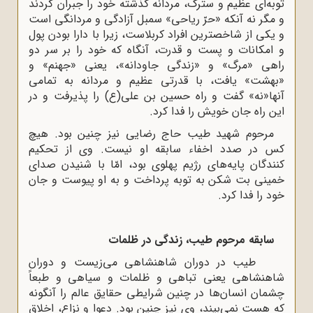
توبه‌اى عظیم و سترگ، مردانه گذشته خود را جبران کردند
و مگر نه آنکه «حرّ ریاحى» سمبل آزادگى و مردانگى است
و یکى از شاخصترین افراد کربلاست، زیرا با دارا بودن پول
و امکانات و پست و قدرت، آنگاه که خود را بر سر دو
راهى «مرگ» و «زندگى جاودانه»، یعنى «جهنم» و
«بهشت» یافت، با قدرتى عظیم و مردانه به تمامى
آنها«نه» گفت و راه حسین بن على(ع) را پذیرفت و در
این راه جان خویش را فدا کرد.
مرحوم شهید طیب حاج رضایى نیز چنین بود. هیچ
کس در صدد اخفاء سابقه او نیست. وی از تحکیم
کنندگان پایه‌هاى رژیم پهلوى بود، امّا با شنیدن صداى
خمینى بت شکن به توبه پرداخت و به او پیوست و جان
خود را فدا کرد.
سابقه مرحوم طیب، زندگى در ظلمات
طیب در دوران شاهنشاهى مى‌زیست و دوران
شاهنشاهى یعنى تباهى و ظلمات و سیاهى و طبعاً
چشمان انسان‌ها در چنین شرایطى حقایق عالم را آنگونه
که هست نمى‌بیند، وى نیز چنین بود. دعوا و نزاع، اخلاق