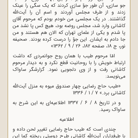
جو سازى، آن طور جوّ سازى کردند که یک سگى را عینک
زدند و از طرف مجلس آوردند و اسم آن را آیت‌اللّه‌
گذاشتند. در یک مجلسى من خودم بودم که مرحوم آقاى
کاشانى وارد شد، مجلس روضه بود، هیچ کس پا نشد من
پا شدم و یکى از علماى تهران که الان هم هستند و من
جا دادم به ایشان. این جوّ را درست کرده بودند. صحیفه
نور، ج 18، صفحه 182، 26 / 9 / 1362»
امّا مرحوم طیب با همان روح جوانمردى که داشت
ارتباط خویش را با روحانیت قطع نکرد و به دیدار مرحوم
کاشانى رفت ‌و از وى دلجویى نمود. گزارشگر ساواک
مى‌نویسد:
«طیب حاج رضایى چهار صندوق میوه به منزل آیت‌اللّه‌
کاشانى برد.» 7 / 1 / 1336
و در تاریخ 8 / 6 / 1337 اطلاعیه‌اى به این شرح به
ساواک رسید.
اطلاعیه
چندى است که طیب حاج رضایى تغییر لحن داده و
با طرفداران آیت‌اللّه‌ کاشانى طرح دوستى ریخته کما این