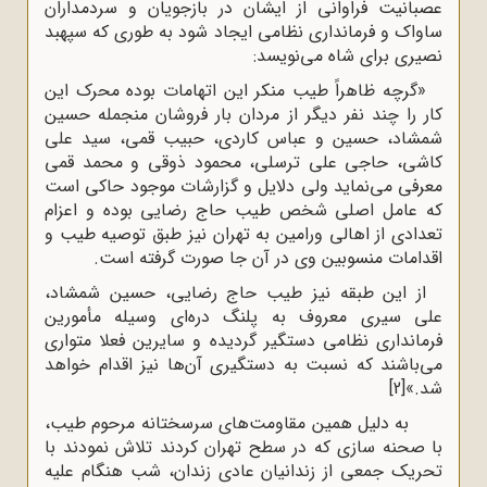
عصبانیت فراوانى از ایشان در بازجویان و سردمداران
ساواک و فرماندارى نظامى ایجاد شود به طورى که سپهبد
نصیرى براى شاه مى‌نویسد:
«گرچه ظاهراً طیب منکر این اتهامات بوده محرک این
کار را چند نفر دیگر از مردان بار فروشان منجمله حسین
شمشاد، حسین و عباس کاردى، حبیب قمى، سید على
کاشى، حاجى على ترسلى، محمود ذوقى و محمد قمى
معرفى مى‌نماید ولى دلایل و گزارشات موجود حاکى است
که عامل اصلى شخص طیب حاج رضایى بوده و اعزام
تعدادى از اهالى ورامین به تهران نیز طبق توصیه طیب و
اقدامات منسوبین وى در آن جا صورت گرفته است.
از این طبقه نیز طیب حاج رضایى، حسین شمشاد،
على سیرى معروف به پلنگ دره‌اى وسیله مأمورین
فرماندارى نظامى دستگیر گردیده و سایرین فعلا متوارى
مى‌باشند که نسبت به دستگیرى آن‌ها نیز اقدام خواهد
شد.»
[2]
به دلیل همین مقاومت‌هاى سرسختانه مرحوم طیب،
با صحنه سازى که در سطح تهران کردند تلاش نمودند با
تحریک جمعى از زندانیان عادى زندان، شب هنگام علیه