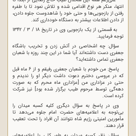
انتها، منکر هر نوع اقدامى شده و تلاش نمود تا با طفره
رفتن از بازجویى‌ها و حتى خود را شاهدوست جلوه دادن،
از دادن اطلاعات بیشتر به دستگاه خوددارى کند.
به قسمتى از یک بازجویى وى در تاریخ 18 / 3 / 1342
توجه فرمایید.
سؤال: چه اشخاصى در آتش زدن و تخریب باشگاه
جعفرى دست داشته‌اند آیا شما در این چند روزه با شعبان
جعفرى تماس داشته‌اید؟
پاسخ: من خودم با شعبان جعفرى رفیقم و از 6 ماه قبل
که در عروسى دخترم دعوت داشت دیگر او را ندیدم و
حتى در عزادارى من [عزادارى ماه محرم که به صورت
دهه‌گى توسط مرحوم طیب برگزار شده بود] نیز شرکت
کرده است.
وى در پاسخ به سؤال دیگرى کلیه کسبه میدان را
بى‌توجه به اعلامیه‌هاى حضرت امام جلوه مى‌دهد تا
مأمورین امنیتى رژیم شاه نتوانند آن افراد را تحت تعقیب
قرار دهند.
سؤال: نظر کسبه میدان به طور کلى با اعلامیه‌هاى