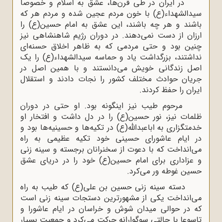
در ایران در طى قرن‌ها، عشق به اسلام و خصوصاً
سیدالشهداء(ع) با خون مردم عجین شده و مردم هر که
باشند و هر چه باشند، این عشق به امام حسین(ع) را
ارزان از دست نمى‌دهند. در دوران رژیم شاهنشاهى نیز
چنین بود و حتى مردمى که به ظاهر اخلاق حسنه‌اى
نداشتند، بزرگداشت یاد و حماسه سیدالشهداء(ع) را یک
اصل زندگانى خویش مى‌دانستند و با همین اصل در
جریان حوادث مختلف کشور را نجات دادند و استقلال
ایران را حفظ کردند.
مرحوم طیب نیز اینگونه بود. او حتى در دوران
ظلمات نیز، نور حسین(ع) را در دل داشت و افتخار او
خدمتگزارى به اباعبداللّه‌(ع) در تکیه‌ها و حسینیه‌ها بود و
در ایام عاشوراى حسینى خود تکیه عظیمى به راه
مى‌انداخت که با دعوت از سخنرانان برجسته و سینه زنى
و عزادارى براى امام حسین(ع) خود را در دریاى عشق
حسین غوطه ور مى‌کرد.
دسته سینه زنى حسین بن على(ع) که طیب به راه
مى‌انداخت یکى از مشهورترین دستجات سینه زنى است
که در حوالى میدان شوش و خراسان در ایام عاشورا و
تاسوعا با حالتى سوگوارانه حرکت مى‌کرد و جمعیت بسیار