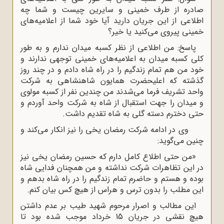
صادره از طرف خمینى و سایرین چیست و شما چه
اطلاعى از این جریان دارید آیا خود شما از اعلامیه‌هاى
خمینى پیروى مى‌کنید یا خیر؟
پاسخ: من اطلاعى از نظر کسبه میدان ندارم و به طور
کلى کسبه میدان به اعلامیه‌هاى خمینى توجهى ندارند و
خود من هم تمام زندگیم را در راه شاه دادم و در چند روز
گذشته که اعلیحضرت همایون شاهنشاهى به شرکت
واحد تشریف فرما مى‌شدند من چندین نفر از کسبه مولوى
و میدان را جهت استقبال از شاه به شرکت واحد آوردم و
حتى دخترم دسته گلى به شاه تقدیم داشت.
وى در ادامه شرکت رمضان یخى را نیز انکار مى‌کند و
چنین مى‌گوید:
«من حتى اطلاع کامل دارم که حسین رمضان یخى نیز
در این تظاهرات شرکت نداشته و من همچنان فدایى شاه
بوده و هستم و حاضرم تمام زندگیم را در راه شاه بدهم و
این مطلب را بدون ترس و هراس از هیچ کس بیان کنم.
این مطالب و اصرار مرحوم شهید طیب بر عدم داشتن
هیچ نقشى در جریان 15 خرداد موجب شده بود تا