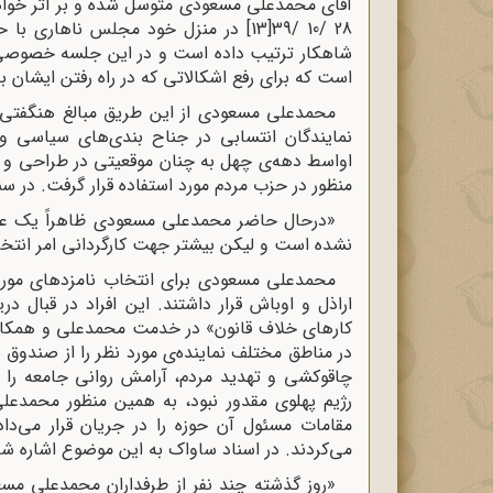
آقای محمدعلی مسعودی متوسل شده و بر اثر خواه
28 /10 /39[13] در منزل خود مجلس ناها
شاهکار ترتیب داده است و در این جلسه خصوصی آ
است که برای رفع اشکالاتی که در راه رفتن ایشان ب
محمدعلی مسعودی از این طریق مبالغ هنگفتی پو
نمایندگان انتسابی در جناح‌ بندی‌های سیاسی 
منظور در حزب مردم مورد استفاده قرار گرفت. در 
«درحال حاضر محمدعلی مسعودی ظاهراً یک عض
نشده است و لیکن بیشتر جهت کارگردانی امر انتخا
محمدعلی مسعودی برای انتخاب نامزدهای مورد 
اراذل و اوباش قرار داشتند. این افراد در قبال در
کارهای خلاف قانون» در خدمت محمدعلی و همکاران
در مناطق مختلف نماینده‌ی مورد نظر را از صندوق بی
چاقوکشی و تهدید مردم، آرامش روانی جامعه را 
رژیم پهلوی مقدور نبود، به همین منظور محمدعلی
مقامات مسئول آن حوزه را در جریان قرار می‌دادن
می‌کردند. در اسناد ساواک به این موضوع اشاره ش
«روز گذشته چند نفر از طرفداران محمدعلی مس