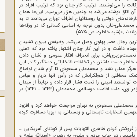
داهای دولتی وکالت را می‌نوشتند. ترتیب کار چنان بود که ترتیب افراد در
 آن اتاق نوشته می‌شد به چندین هزار می‌رسید. این‌ها همان
رخانه‌های دولتی یا روستائیان اطراف تهران می‌دادند تا به
ل محمدعلی‌خان بدون توجه به اسامی کسانی که در ورقه‌ها
ندند.»(شبه خاطره، ص 575)
ترین رجال عصر پهلوی وصل می‌شد. وظیفه‌ی بیرون کشیدن
ک
رعهده داشت و در این کار چنان اشتهار یافته بود که «علی
ن نخست‌وزیری‌اش، برای انحراف افکار عمومی و نشان دادن
ه خاطر دست داشتن در تخلفات انتخاباتی دستگیر کند. این
تش هرگز عملی نشد و محمدعلی مسعودی تا آرام شدن اوضاع
کمک محافلی از هم‌فکرانش که در رأس آنها دربار و عباس
توانستند امینی را تحت فشار قرار داده و نهایتاً از میدان
خارج کنند. در سندی به نقل از قاسم مسعودی برادر وی، علت اقامت دوساله‌ی محمدعلی (1343 ـ 1341) در
ر محمدعلی مسعودی به تهران مراجعت خواهد کرد و افزود
ان تعقیب متهمین انتخابات تابستانی و زمستانی به اروپا مسافرت کرده
فروکش کردن ظاهری التهابات پس از کودتای آمریکایی ـ
ر آمریکایی‌ها با تأسیس دو حزب مردم و ملیون به رهبری «اسدالله علم» و