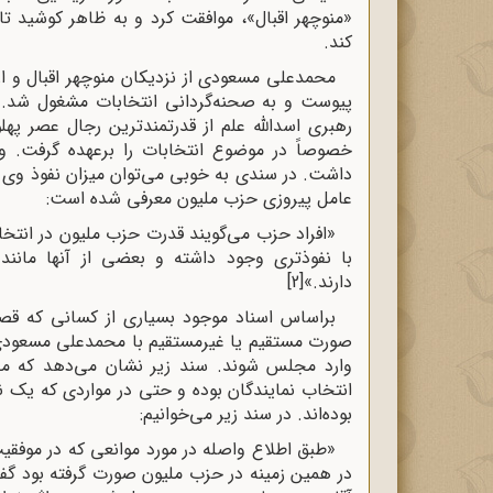
«منوچهر اقبال»، موافقت کرد و به ظاهر کوشید تا
کند.
محمدعلی مسعودی از نزدیکان منوچهر اقبال و از
پیوست و به صحنه‌گردانی انتخابات مشغول شد. پ
رهبری اسدالله علم از قدرتمندترین رجال عصر په
خصوصاً در موضوع انتخابات را برعهده گرفت. وی
داشت. در سندی به خوبی می‌توان میزان نفوذ وی د
عامل پیروزی حزب ملیون معرفی شده است:
«افراد حزب می‌گویند قدرت حزب ملیون در انتخاب
با نفوذتری وجود داشته و بعضی از آنها مانن
دارند.»
[2]
براساس اسناد موجود بسیاری از کسانی که قصد
صورت مستقیم یا غیرمستقیم با محمدعلی مسعودی ار
وارد مجلس شوند. سند زیر نشان می‌دهد که م
انتخاب نمایندگان بوده و حتی در مواردی که یک ن
بوده‌اند. در سند زیر می‌خوانیم:
«طبق اطلاع واصله در مورد موانعی که در موفقیت
در همین زمینه در حزب ملیون صورت گرفته بود گفت