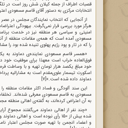
قصبات اطراف از جمله کیلان شش روز است در تل
انتخابات مرکزی به دستور آقای قاسم مسعودی اعترا
از آنجایی که انتخاب نمایندگان مجلس در عصر پهل
هرگز مورد بررسی قرار نمی‌گرفت. بیهودگی اعتراض
امنیتی و سیاسی هر منطقه نیز در خدمت برنامه‌ر
مسعودی آمده است که همه‌ی مقامات منطقه از آنها 
را که در تار و پود رژیم پهلوی تنیده شده بود را مشا
«همسر قاسم مسعودی نماینده‌ی دماوند به یکی
فوق‌العاده خراب است معهذا برای موفقیت خود در 
خود مبلغ یکصد هزار تومان تهیه و با وساطت فرصت 
اسکورت تیسمار علوی‌مقدم است به مشارالیه پرداخت
دماوند داده شده است.»
[7]
این سند آلودگی و فساد اکثر مقامات منطقه را 
مسعودی به قاسم مسعودی معرفی شده‌اند. تخلفات ا
به آن اعتراض کرده‌اند، به گفته‌ی اهالی منطقه مجموع آرای ق
«چند نفر از اهالی دماوند می‌گفتند مجموع آرا
شده بیش از 150 رأی نبوده است و اهالی 
و اعضاء انجمن با تهیه صورت مجلس اعتبار نامه‌ا