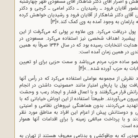
ش و اصرار آقای دکتر شاهکار آقای مسعودی ظهر چهارشنبه
ری با حضور آقایان فرود ـ رشیدیان ـ دکتر امامی ـ گرجی و دکتر
قای دکتر شاهکار از آقایان فرود و رشیدیان خواهش کرده
ه پارلمان به وجود آمده به وی کمک کند.»
[3]
ل دریافت می‌کرد. وی علاوه بر پولی که می‌گرفت از این
و پیشبرد اهداف شخصی نیز استفاده می‌کرد. مسعودی در
اواسط دهه‌ی چهل به چنان موقعیتی در طراحی و هدایت انتخابات رسیده بود که در سال 1346 صرفاً به همین
سندی در همین زمان آمده است:
و ساده حزب مردم می‌باشد و سمت حزبی برای او تعیین
بات به حزب آورده شده...»
[4]
نظرش از مجموعه عواملی استفاده می‌کرد که در رأس آنها
یافت پول یا پاره‌ای امتیاز مانند «مصونیت داشتن در انجام
ش قرار می‌گرفتند و با اعمال فشار و ایجاد رعب و وحشت
رون می‌آوردند. طبیعتاً استفاده از این اوباش خیابانی که با
تهدید می‌کردند، بدون هماهنگی نیروهای نظامی و امنیتی
 و دوستانش پیش از اعزام این افراد به مناطق مورد نظر
د و با پرداخت مبالغی زمینه را برای اقدامات آنها هموار
ده است:
عودی که به چاقوکشی و بدنامی معروف هستند از تهران به