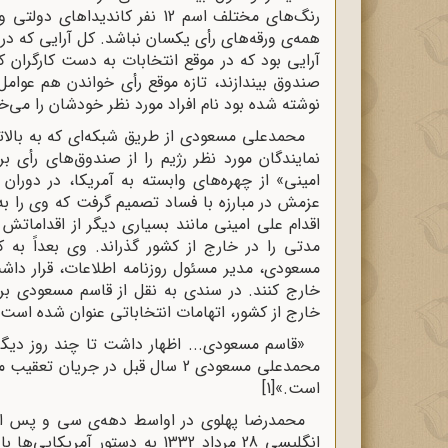
رنگ‌های مختلف اسم 12 نفر کاندی
همه‌ی ورقه‌های رأی یکسان نباشد. کل آرایی که در
آرایی بود که در موقع انتخابات به دست کارگران کا
صندوق بیندازند، تازه موقع رأی خواندن هم عوام
نوشته شده بود نام افراد مورد نظر خودشان را می‌خوا
محمدعلی مسعودی از طریق شبکه‌ای که به بالا
نمایندگان مورد نظر رژیم را از صندوق‌های رأی ب
امینی» از چهره‌های وابسته به آمریکا، در دورا
عزمش در مبارزه با فساد تصمیم گرفت که وی را ب
اقدام علی امینی مانند بسیاری دیگر از اقداما
مدتی را در خارج از کشور گذراند. وی بعداً به 
مسعودی، مدیر مسئول روزنامه اطلاعات، قرار داشت 
خارج از کشور، اتهامات انتخاباتی عنوان شده است.
«قاسم مسعودی... اظهار داشت تا چند روز دیگ
محمدعلی مسعودی 2 سال قبل در جری
است.»
[1]
محمدرضا پهلوی در اواسط دهه‌ی سی و پس از 
انگلیسی 28 مرداد 1332 به دستو