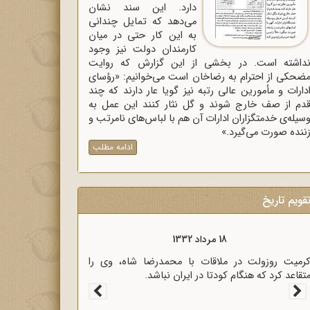
دارد. این سند نشان
می‌دهد که تمایل چندانی
به این کار حتی در میان
کارمندان دولت نیز وجود
داشته است. در بخشی از این گزارش که روایت
ضحکی از احترام به رضاخان است می‌خوانیم: «رؤسای
دارات و مأمورین عالی رتبه نیز گویا عار دارند که چند
دم از صف خارج شوند و گل نثار کنند این عمل به
سیله‌ی خدمتگزاران ادارات آن هم با لباس‌های نامرتب و
ننده صورت می‌گیرد.»
ادامه مطلب
قویم تاریخ
18 مرداد 1333
سیاری از رجال روحانی و سیاسی کشور در نامه‌ای برای
ؤسای مجلسین، خشم خود را از پرداخت غرامت به
نگلیس اعلام کردند.