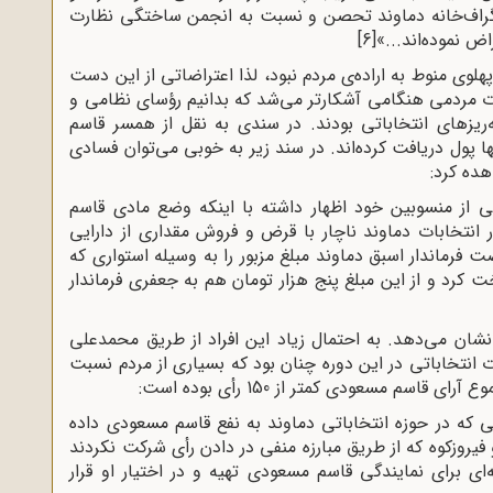
گراف‌خانه دماوند تحصن و نسبت به انجمن ساختگی نظارت
ض نموده‌اند...»
[6]
وی منوط به اراده‌‌ی مردم نبود، لذا اعتراضاتی از این دست
ات مردمی هنگامی آشکارتر می‌شد که بدانیم رؤسای نظامی و
یز‌های انتخاباتی بودند. در سندی به نقل از همسر قاسم
پول دریافت کرده‌اند. در سند زیر به ‌خوبی می‌توان فسادی
هده کرد:
 از منسوبین خود اظهار داشته با اینکه وضع مادی قاسم
انتخابات دماوند ناچار با قرض و فروش مقداری از دارایی
فرماندار اسبق دماوند مبلغ مزبور را به وسیله‌ استواری که
 کرد و از این مبلغ پنج هزار تومان هم به جعفری فرماندار
نشان می‌دهد. به احتمال زیاد این افراد از طریق محمدعلی
نتخاباتی در این دوره چنان بود که بسیاری از مردم نسبت
اسم مسعودی کمتر از 150 رأی بوده است:
یی که در حوزه انتخاباتی دماوند به نفع قاسم مسعودی داده
دماوند و فیروزکوه که از طریق مبارزه منفی در دادن رأی شرکت نکردند
ی برای نمایندگی قاسم مسعودی تهیه و در اختیار او قرار