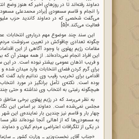
دماوند رفته‌اند تا در روزهای اخیر که هنوز وضع ان
را انجام و قاسم مسعودی [برادر محمدعلی مسعودی
می‌گفت شخصی که در دماوند کاندید حزب ملیون 
فعالیت می‌کند.»
[5]
این سند چند موضوع مهم درباره‌ی انتخابات ع
چگونه تعدادی چاقوکش در تعیین سرنوشت مردم ا
مقامات رژیم پهلوی با وجود آگاهی از این اقداما
این افراد انجام نمی‌داده‌اند. از همه‌ مهمتر آن که
و فریب اذهان عمومی بیشتر نبوده است. در این 
برای گرم کردن فضای انتخابات وارد میدان شده و د
اقدامی برای تخریب رقیب وی ندانیم باید گفت که
هیچگونه رغبتی به انتخاب وی نداشته و حتی چندین
به نظر می‌رسد که در رژیم پهلوی برخی مناطق د
مجلس نمی‌شده است. دماوند بر اساس این نگا
چهار بار و قاسم نیز چندین بار نماینده‌ی این شه
به مسعودی‌ها که از اهالی آنجا نبوده‌اند نظر مسا
در یکی از تلگرافات اعتراضی مردم کیلان و دماوند 
«جناب آقای نخست‌وزیر ـ وزارت کشور ـ سازمان