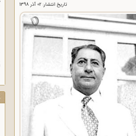
م
تاریخ انتشار: 02 آذر 1398
س
ن
ش
ن
ش
ا
ر