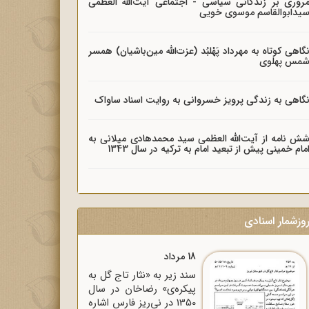
روری بر زندگانی سیاسی - اجتماعی آیت‌الله العظمی
یدابوالقاسم موسوی خویی
گاهی کوتاه به مهرداد پَهْلبُد (عزت‌الله مین‌باشیان) همسر
مس پهلوی
گاهی به زندگی پرویز خسروانی به روایت اسناد ساواک
ش نامه از آیت‌الله العظمی سید محمدهادی میلانی به
مام خمینی پیش از تبعید امام به ترکیه در سال 1343
وزشمار اسنادی
18 مرداد
سند زیر به «نثار تاج گل به
پیکره‌ی» رضاخان در سال
1350 در نی‌ریز فارس اشاره