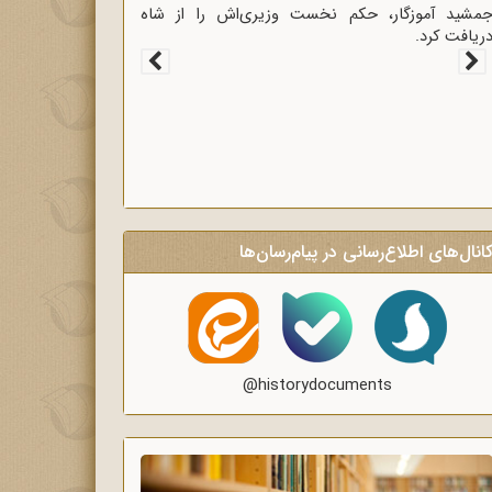
غاز سخنرانی‌های انتقادی و روشنگر وعاظ در لبیک به
یام امام به وعاظ و روحانیون برای روشنگری و
گاه‌سازی در منبرهای ماه رمضان.
انال‌های اطلاع‌رسانی در پیام‌رسان‌ها
@historydocuments