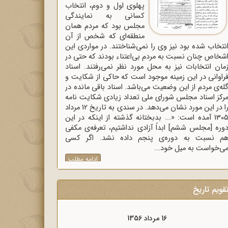
پهلوی اول و دوم، انتخاب
کسانی به نمایندگی
مجلس بود که مردم همان
منطقه‌ای که شخص از آن
نتخاب شده بود نیز وی را نمی‌شناختند. در مواردی این
شخاص چنان نسبت به مردم بی‌اعتناء بودند که حتی در
مان انتخابات نیز به محل مورد نظر نمی‌رفتند. اسناد
راوانی در این زمینه موجود است که حاکی از شکایت و
له‌ی مردم از این وضعیت می‌باشد. اسناد باقی مانده در
رکز اسناد مجلس شورای ملی تعداد زیادی شکایت نامه
را در این مورد نشان می‌دهد. در سندی به تاریخ 12 مرداد
1305 آمده است: «... بدبختانه گذشته از اینکه در این
وره [مجلس ششم] ابداً آزادی نداشتیم، تعرفه‌ی مکفی
م نسبت به دوره‌ی پنجم داده نشد. اگر کسی
ی‌خواست به میل خود...
ادامه مطلب
قویم تاریخ
16 مرداد 1357