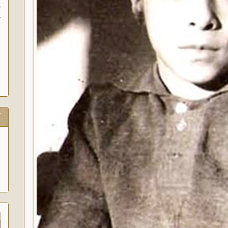
آ
پ
آ
ک