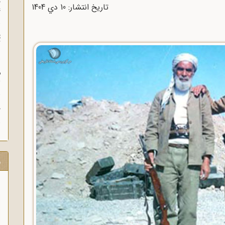
چ
تاریخ انتشار: 10 دي 1404
غ
ت
آ
م
ش
ح
ر