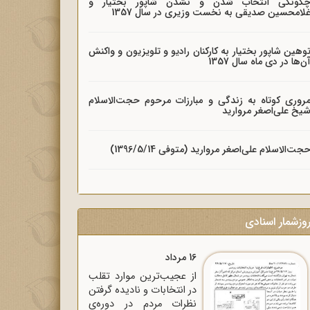
گونگی انتخاب شدن و نشدن شاپور بختیار و
لامحسین صدیقی به نخست وزیری در سال 1357
وهین شاپور بختیار به کارکنان رادیو و تلویزیون و واکنش
ن‌ها در دی ماه سال 1357
روری کوتاه به زندگی و مبارزات مرحوم حجت‌الاسلام
یخ علی‌اصغر مروارید
جت‌الاسلام علی‌اصغر مروارید (متوفی 1396/5/14)
وزشمار اسنادی
16 مرداد
از عجیب‌ترین موارد تقلب
در انتخابات و نادیده گرفتن
نظرات مردم در دوره‌ی