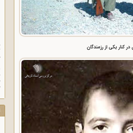
ا
ا
ز
ف
در کنار یکی از رزمندگان
گ
م
د
ه
م
ت