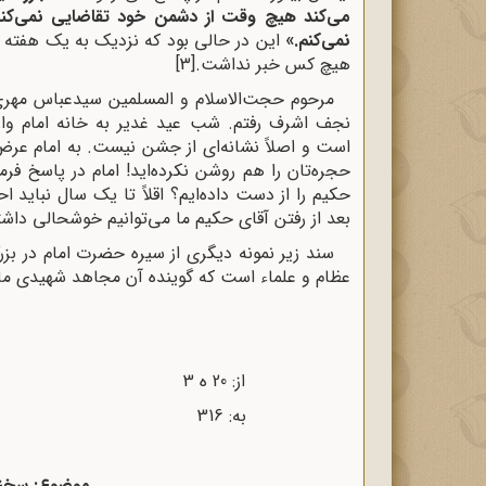
می‌کند هیچ وقت از دشمن خود تقاضایی نمی‌کند
نمی‌کنم.»
این در حالی بود که نزدیک به یک هفته م
هیچ کس خبر نداشت.
[3]
مرحوم حجت‌الاسلام و المسلمین سیدعباس مهری 
نجف اشرف رفتم. شب عید غدیر به خانه امام وار
است و اصلاً نشانه‌ای از جشن نیست. به امام عر
حجره‌تان را هم روشن نکرده‌اید! امام در پاسخ فرمو
حکیم را از دست داده‌ایم؟ اقلاً تا یک سال نباید 
بعد از رفتن آقای حکیم ما می‌توانیم خوشحالی داشت
سند زیر نمونه دیگری از سیره حضرت امام در 
عظام و علماء است که گوینده آن مجاهد شهیدی مانن
‌از: 20 ه‌ 3 تاریخ: 14 / 6 / 1346
به: 316 شماره: 8777 / 20 ه‌ 3
موضوع: سخن