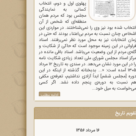
پهلوی اول و دوم، انتخاب
کسانی به نمایندگی
مجلس بود که مردم همان
منطقه‌ای که شخص از آن
نتخاب شده بود نیز وی را نمی‌شناختند. در مواردی این
شخاص چنان نسبت به مردم بی‌اعتناء بودند که حتی در
مان انتخابات نیز به محل مورد نظر نمی‌رفتند. اسناد
راوانی در این زمینه موجود است که حاکی از شکایت و
له‌ی مردم از این وضعیت می‌باشد. اسناد باقی مانده در
رکز اسناد مجلس شورای ملی تعداد زیادی شکایت نامه
را در این مورد نشان می‌دهد. در سندی به تاریخ 12 مرداد
1305 آمده است: «... بدبختانه گذشته از اینکه در این
وره [مجلس ششم] ابداً آزادی نداشتیم، تعرفه‌ی مکفی
م نسبت به دوره‌ی پنجم داده نشد. اگر کسی
ی‌خواست به میل خود...
ادامه مطلب
قویم تاریخ
16 مرداد 1357