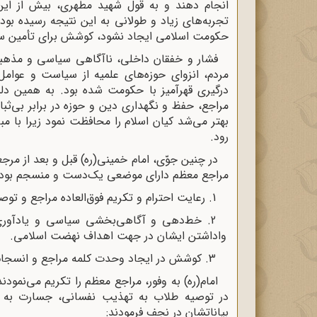
انجام دهند و به قول شهید مطهری، بیش از این 
تجربه‌های زیاد و طولانی به این نتیجه رسیده بود 
حکومت اسلامی ایجاد نشود، کوشش برای تأمین سای
فشار و خفقان داخلی، ناآگاهی سیاسی و مذهبی
مردم، انزوای حوزه‌های علمیه از سیاست و عوام
درگیری قهرآمیز با حکومت شده بود. به همین دل
مراجع، حفظ و نگهداری دین و حوزه در برابر بی‌ثبات
بهتر می‌شد کیان اسلام را محافظت نمود زیرا با مب
رود.
در چنین جوّی، امام خمینی(ره) قبل و بعد از مرج
مراجع معظم دارای موضعی یک‌دست و منسجم بودند 
1. رعایت احترام و تکریم فوق‌العاده مراجع و توصیه مکرر این امر به دیگران در بیانات و مکتوبات.
2. خط‌دهی و آگاهی‌بخشی سیاسی و یادآوری
واداشتن ایشان در جهت اهداف نهضت اسلامی.
3. کوشش در ایجاد وحدت کلمه مراجع و انسجام نظری و عملی آن‌ها.
امام(ره) به وفور، مراجع معظم را تکریم می‌نمود
در توصیه طلاب به تهذیب نفسانی، جسارت به م
بیاناتشان در نجف فرمودند: