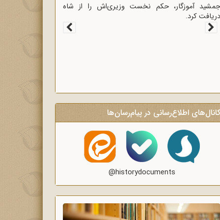
غاز سخنرانی‌های انتقادی و روشنگر وعاظ در لبیک به
یام امام به وعاظ و روحانیون برای روشنگری و
گاه‌سازی در منبرهای ماه رمضان.
انال‌های اطلاع‌رسانی در پیام‌رسان‌ها
@historydocuments