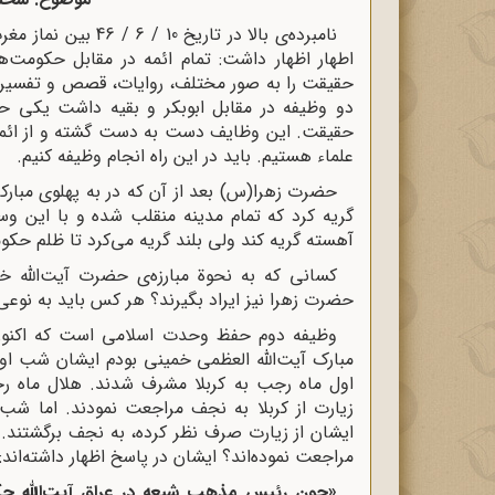
نامبرده‌ی بالا در ت
اطهار اظهار داشت: تمام ائمه در مقابل حکومت‌
حقیقت را به صور مختلف، روایات، قصص و تفسیر 
دو وظیفه در مقابل ابوبکر و بقیه داشت یکی 
حقیقت. این وظایف دست به دست گشته و از ائمه ب
علماء هستیم. باید در این راه انجام وظیفه کنیم.
گریه کرد که تمام مدینه منقلب شده و با این وسی
آهسته گریه کند ولی بلند گریه می‌کرد تا ظلم ح
کسانی که به نحوة مبارزه‌ی حضرت آیت‌الله خمی
حضرت زهرا نیز ایراد بگیرند؟ هر کس باید به نوعی
وظیفه دوم حفظ وحدت اسلامی است که اکنون ن
مبارک آیت‌الله العظمی خمینی بودم ایشان شب او
اول ماه رجب به کربلا مشرف شدند. هلال ماه ر
زیارت از کربلا به نجف مراجعت نمودند. اما شب ا
ایشان از زیارت صرف نظر کرده، به نجف برگشتند. ع
مراجعت نموده‌اند؟ ایشان در پاسخ اظهار داشته‌اند:
«چون رئیس مذهب شیعه در عراق آیت‌الله حک