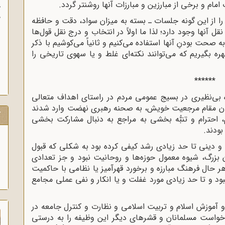
ام و برخی از مبارزین و مبارزات آنها روشنتر گردد.
آ
پ
را از این گونه جلسات ـ بسته به میزان سواد، دقت و حافظه
آ
ل آنها وجود دارد؛ لذا ما اولاً در انتخاب و درج نقل قول‌ها
 صحت بودنِ آنها استفاده می‌کنیم و ثانیاً می‌کوشیم با ذکر
بهره بگیریم که می‌توانند نکته‌ای غلط و یا سهوی تاریخی را
******
ه بی‌نظیری در بسیج عمومی مردم در راستای اهداف متعالی
دن مقام مرجعیت خویش، به صحنه رهبری نهضت وارد شدند
ک
، احترام و تنبُّه ‌بخشی به مراجع به دنبال مشارکت ‌بخشی
ودند.
و دینی تا حد زیادی رشد کیفی کرده بود به شکلی که قبول
بزرگ، شیوه معمول حوزه‌ها و روحانیت نبود و جز تعدادی
هر حال فرهنگ مبارزه و برخورد قهرآمیز یا نظامی با حاکمیت
و تا حد زیادی مورد غفلت و یا انکار و نفی عملی مجامع
آموزش اسلام و تربیت اسلامی و نظارت و کنترل جامعه در
‌خواست مسلمانان و قشرهای دیگر این وظیفه را به درستی