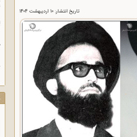
چ
غ
تاریخ انتشار: 10 ارديبهشت 1404
ت
آ
م
ش
ح
ر