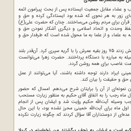
اریخ 10 / 6 / 46 بین نماز مغرب و عشاء مقابل جمعیت ایستاده پس از بحث پیرامون ائمه
های زور به هر نحوی که شده بود ایستادگی کرده و حق و
قرآن برای مردم روشن می‌ساختند. چنان که حضرت علی(ع)
حفظ وحدت و اتحاد اسلامی و دیگری آشکار نمودن حق و
ه علماء و از علما به ما محول شده است که طرفدار حق و
حضرت زهرا(س) بعد از آن که در به پهلوی مبارکش زدند 75 روز بقیه عمرش را با گریه سپری کرد. آن‌قدر بلند
له به مبارزه با دستگاه پرداختند. حضرت زهرا می‌توانست
کومت غاصب برای همه روشن گردد.
نی ایراد دارند توجه داشته باشند، آیا می‌توانند از عمل
 حق و حقیقت را بیان کند.
مونه‌ای از آن را برایتان شرح می‌دهم. امسال که حضور
ل ماه رجب را به اتفاق آقای حکیم به منظور زیارت مستحب
جب وسیله آیت‌الله حکیم رؤیت شد و ایشان پس از انجام
ول ماه برای آیت‌الله خمینی محرز نشده بود، با این حال
ده‌ای از دوستداران آقا سؤال کردند که: چگونه زیارت نکرده
یم است و ایشان به نجف برگشتند من نخواستم در کربلا