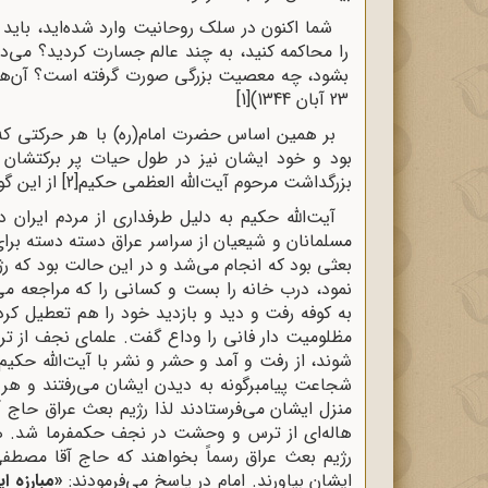
شما اکنون در سلک روحانیت وارد شده‌اید، بای
را محاکمه کنید، به چند عالم جسارت کردید؟ می‌د
بشود، چه معصیت بزرگی صورت گرفته است؟ آن‌ها 
23 آبان 1344)
[1]
‌‌بر همین اساس حضرت امام(ره) با هر حرکتی
بود و خود ایشان نیز در طول حیات پر برکتشان هیچ
بزرگداشت مرحوم آیت‌الله العظمی حکیم
[2]
از این گو
آیت‌الله حکیم به دلیل طرفداری از مردم ایران د
مسلمانان و شیعیان از سراسر عراق دسته دسته ب
بعثی بود که انجام می‌شد و در این حالت بود که رژ
نمود، درب خانه را بست و کسانی را که مراجعه می‌
به کوفه رفت و دید و بازدید خود را هم تعطیل کر
مظلومیت دار فانی را وداع گفت. علمای نجف از ت
شوند، از رفت و آمد و حشر و نشر با آیت‌الله حکیم 
شجاعت پیامبرگونه به دیدن ایشان می‌رفتند و هر 
منزل ایشان می‌فرستادند لذا رژیم بعث عراق حاج آقا
هاله‌ای از ترس و وحشت در نجف حکمفرما شد. همه
رژیم بعث عراق رسماً بخواهند که حاج آقا مصطفی
ایشان بیاورند. امام در پاسخ می‌فرمودند:
«مبارزه ا