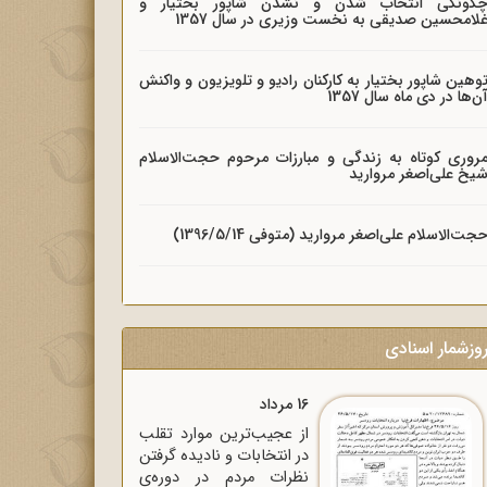
گونگی انتخاب شدن و نشدن شاپور بختیار و
لامحسین صدیقی به نخست وزیری در سال 1357
وهین شاپور بختیار به کارکنان رادیو و تلویزیون و واکنش
ن‌ها در دی ماه سال 1357
روری کوتاه به زندگی و مبارزات مرحوم حجت‌الاسلام
یخ علی‌اصغر مروارید
جت‌الاسلام علی‌اصغر مروارید (متوفی 1396/5/14)
وزشمار اسنادی
16 مرداد
از عجیب‌ترین موارد تقلب
در انتخابات و نادیده گرفتن
نظرات مردم در دوره‌ی